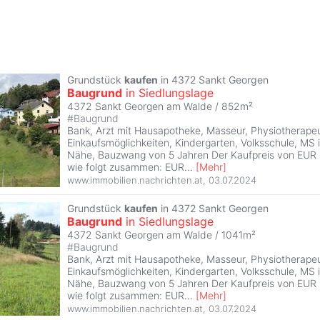
Grundstück
kaufen
in 4372 Sankt Georgen
Baugrund
in Siedlungslage
4372 Sankt Georgen am Walde / 852m²
#
Baugrund
Bank, Arzt mit Hausapotheke, Masseur, Physiotherapeu
Einkaufsmöglichkeiten, Kindergarten, Volksschule, MS 
Nähe, Bauzwang von 5 Jahren Der Kaufpreis von EUR 
wie folgt zusammen: EUR
...
[
Mehr
]
www.immobilien.nachrichten.at
,
03.07.2024
Grundstück
kaufen
in 4372 Sankt Georgen
Baugrund
in Siedlungslage
4372 Sankt Georgen am Walde / 1041m²
#
Baugrund
Bank, Arzt mit Hausapotheke, Masseur, Physiotherapeu
Einkaufsmöglichkeiten, Kindergarten, Volksschule, MS 
Nähe, Bauzwang von 5 Jahren Der Kaufpreis von EUR 
wie folgt zusammen: EUR
...
[
Mehr
]
www.immobilien.nachrichten.at
,
03.07.2024