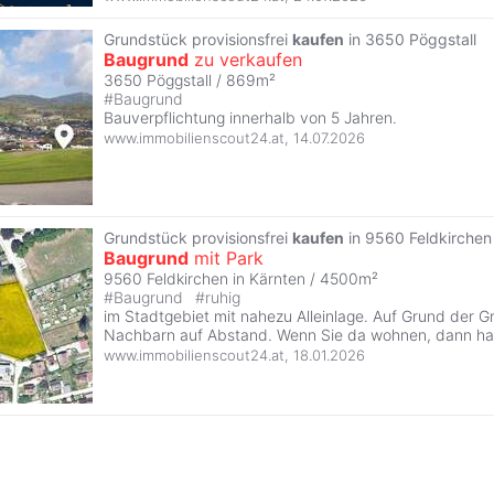
Grundstück provisionsfrei
kaufen
in 3650 Pöggstall
Baugrund
zu verkaufen
3650 Pöggstall / 869m²
#
Baugrund
Bauverpflichtung innerhalb von 5 Jahren.
www.immobilienscout24.at
,
14.07.2026
Grundstück provisionsfrei
kaufen
in 9560 Feldkirchen
Baugrund
mit Park
9560 Feldkirchen in Kärnten / 4500m²
#
Baugrund
#
ruhig
im Stadtgebiet mit nahezu Alleinlage. Auf Grund der G
Nachbarn auf Abstand. Wenn Sie da wohnen, dann hab
www.immobilienscout24.at
,
18.01.2026