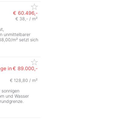
€ 60.496,-
€ 38,- / m²
t,
in unmittelbarer
8,00/m² setzt sich
ge in
€ 89.000,-
€ 128,80 / m²
r sonnigen
rom und Wasser
Grundgrenze.