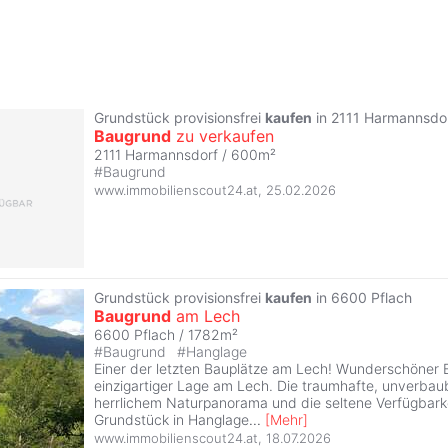
Grundstück provisionsfrei
kaufen
in 2111 Harmannsdo
Baugrund
zu verkaufen
2111 Harmannsdorf / 600m²
#
Baugrund
www.immobilienscout24.at
,
25.02.2026
Grundstück provisionsfrei
kaufen
in 6600 Pflach
Baugrund
am Lech
6600 Pflach / 1782m²
#
Baugrund
#
Hanglage
Einer der letzten Bauplätze am Lech! Wunderschöner B
einzigartiger Lage am Lech. Die traumhafte, unverbau
herrlichem Naturpanorama und die seltene Verfügbark
Grundstück in Hanglage
...
[
Mehr
]
www.immobilienscout24.at
,
18.07.2026