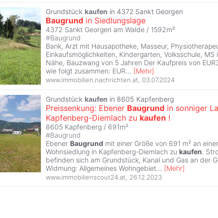
Grundstück
kaufen
in 4372 Sankt Georgen
Baugrund
in Siedlungslage
4372 Sankt Georgen am Walde / 1592m²
#
Baugrund
Bank, Arzt mit Hausapotheke, Masseur, Physiotherapeu
Einkaufsmöglichkeiten, Kindergarten, Volksschule, MS 
Nähe, Bauzwang von 5 Jahren Der Kaufpreis von EUR3
wie folgt zusammen: EUR
...
[
Mehr
]
www.immobilien.nachrichten.at
,
03.07.2024
Grundstück
kaufen
in 8605 Kapfenberg
Preissenkung: Ebener
Baugrund
in sonniger La
Kapfenberg-Diemlach zu
kaufen
!
8605 Kapfenberg / 691m²
#
Baugrund
Ebener
Baugrund
mit einer Größe von 691 m² an eine
Wohnsiedlung in Kapfenberg-Diemlach zu
kaufen
. St
befinden sich am Grundstück, Kanal und Gas an der 
Widmung: Allgemeines Wohngebiet
...
[
Mehr
]
www.immobilienscout24.at
,
26.12.2023