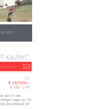
melden
f kaufen"
uchagent
€ 287.000,-
€ 350,- / m²
t sich in der
ruhiger Lage ca. 1,5
Das Grundstück ist