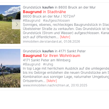
Grundstück
kaufen
in 8600 Bruck an der Mur
Baugrund
in Stadtnähe
8600 Bruck an der Mur / 1072m²
#
Baugrund
#
aufgeschlossen
Sonniges, ebenes, rechteckiges Baugrundstück in Sta
Übelsteiner Straße zu verkaufen. Das Grundstück ist t
Grundstück (Strom und Wasser) aufgeschlossen. Kana
sich auf öffentlichem
...
[
Mehr
]
immobilien.derstandard.at
,
01.08.2026
Grundstück
kaufen
in 4171 Sankt Peter
Baugrund
für Ihren Wohntraum
4171 Sankt Peter am Wimberg
#
Baugrund
#
ruhig
In top Lage mit herrlichem Ausblick auf die umliegend
bis ins Gebirge entstehen die neuen Grundstücke am 
Kombination aus sonniger Lage, naturnaher Umgebun
Ortszentrum
...
[
Mehr
]
www.immobilien.nachrichten.at
,
20.10.2025