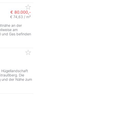
€ 80.000,-
€ 74,63 / m²
ZurÃ
dtnähe an der
eilweise am
l und Gas befinden
e Hügellandschaft
Straußberg. Die
g und der Nähe zum