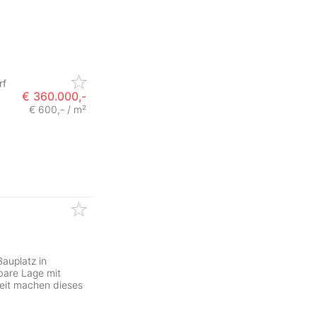
rf
€ 360.000,-
€ 600,- / m²
auplatz in
bare Lage mit
eit machen dieses