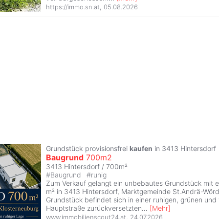
https://immo.sn.at
,
05.08.2026
Grundstück provisionsfrei
kaufen
in 3413 Hintersdorf
Baugrund
700m2
3413 Hintersdorf / 700m²
#
Baugrund
#
ruhig
Zum Verkauf gelangt ein unbebautes Grundstück mit e
m² in 3413 Hintersdorf, Marktgemeinde St.Andrä-Wörd
Grundstück befindet sich in einer ruhigen, grünen und
Hauptstraße zurückversetzten
...
[
Mehr
]
www.immobilienscout24.at
,
24.07.2026