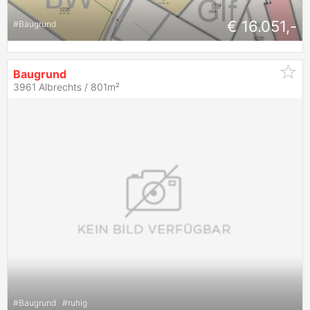
€ 16.051,-
#
Baugrund
Baugrund
3961 Albrechts / 801m²
#
Baugrund
#
ruhig