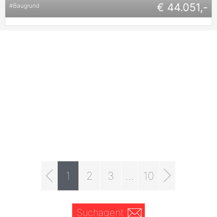
€ 44.051,-
#
Baugrund
1
2
3
...
10
Suchagent