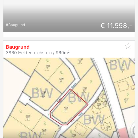
€ 11.598,-
#
Baugrund
Baugrund
3860 Heidenreichstein / 960m²