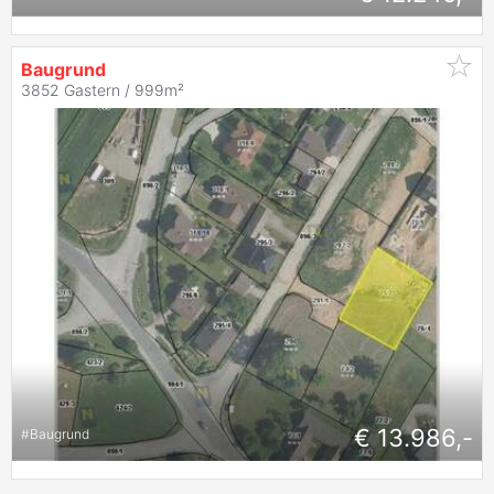
Baugrund
3852 Gastern / 999m²
€ 13.986,-
#
Baugrund