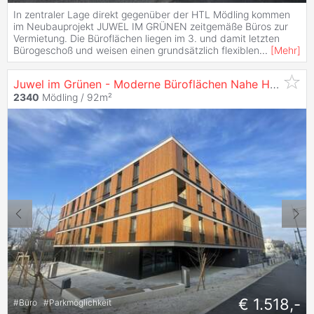
In zentraler Lage direkt gegenüber der HTL Mödling kommen
im Neubauprojekt JUWEL IM GRÜNEN zeitgemäße Büros zur
Vermietung. Die Büroflächen liegen im 3. und damit letzten
Bürogeschoß und weisen einen grundsätzlich flexiblen
...
[
Mehr
]
Juwel im Grünen - Moderne Büroflächen Nahe Htl Mödling zu
2340
Mödling / 92m²
€ 1.518,-
#
Büro
#
Parkmöglichkeit