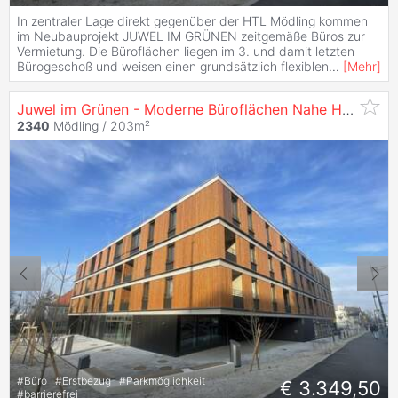
In zentraler Lage direkt gegenüber der HTL Mödling kommen
im Neubauprojekt JUWEL IM GRÜNEN zeitgemäße Büros zur
Vermietung. Die Büroflächen liegen im 3. und damit letzten
Bürogeschoß und weisen einen grundsätzlich flexiblen
...
[
Mehr
]
Juwel im Grünen - Moderne Büroflächen Nahe Htl Mödling zu
2340
Mödling / 203m²
#
Büro
#
Erstbezug
#
Parkmöglichkeit
€ 3.349,50
#
barrierefrei