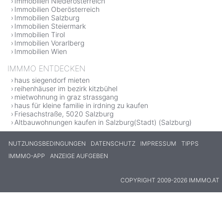
Immobilien Niederösterreich
Immobilien Oberösterreich
Immobilien Salzburg
Immobilien Steiermark
Immobilien Tirol
Immobilien Vorarlberg
Immobilien Wien
IMMMO ENTDECKEN
haus siegendorf mieten
reihenhäuser im bezirk kitzbühel
mietwohnung in graz strassgang
haus für kleine familie in irdning zu kaufen
Friesachstraße, 5020 Salzburg
Altbauwohnungen kaufen in Salzburg(Stadt) (Salzburg)
NUTZUNGSBEDINGUNGEN
DATENSCHUTZ
IMPRESSUM
TIPPS
IMMMO-APP
ANZEIGE AUFGEBEN
COPYRIGHT 2009-2026 IMMMO.AT