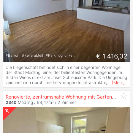
€ 1.416,32
#
Balkon
#
Kellerabteil
#
Parkmöglichkeit
Die Liegenschaft befindet sich in einer begehrten Wohnlage
der Stadt Mödling, einer der beliebtesten Wohngegenden im
Süden Wiens direkt am Josef Schleussner Park. Die Umgebung
zeichnet sich durch ihre hervorragende Infrastruktur,
...
[
Mehr
]
Renovierte, zentrumsnahe Wohnung mit Gartenmitbenutzung in Mödlinger Ruhelage zu
2340
Mödling / 68,47m² /
2 Zimmer