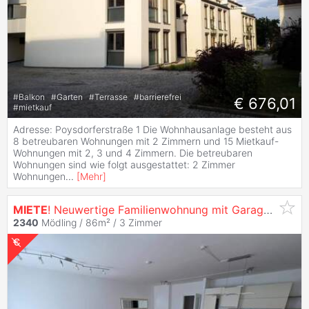
#
Balkon
#
Garten
#
Terrasse
#
barrierefrei
€ 676,01
#
mietkauf
Adresse: Poysdorferstraße 1 Die Wohnhausanlage besteht aus
8 betreubaren Wohnungen mit 2 Zimmern und 15 Mietkauf-
Wohnungen mit 2, 3 und 4 Zimmern. Die betreubaren
Wohnungen sind wie folgt ausgestattet: 2 Zimmer
Wohnungen
...
[
Mehr
]
MIETE
! Neuwertige Familienwohnung mit Garagenplatz!
2340
Mödling / 86m² /
3 Zimmer