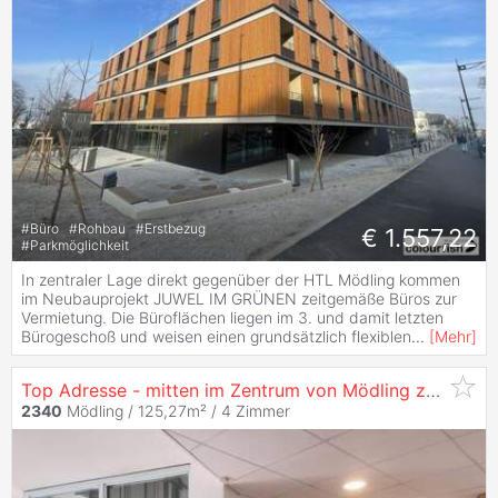
#
Büro
#
Rohbau
#
Erstbezug
€ 1.557,22
#
Parkmöglichkeit
In zentraler Lage direkt gegenüber der HTL Mödling kommen
im Neubauprojekt JUWEL IM GRÜNEN zeitgemäße Büros zur
Vermietung. Die Büroflächen liegen im 3. und damit letzten
Bürogeschoß und weisen einen grundsätzlich flexiblen
...
[
Mehr
]
Top Adresse - mitten im Zentrum von Mödling zu
miete
2340
Mödling / 125,27m² /
4 Zimmer