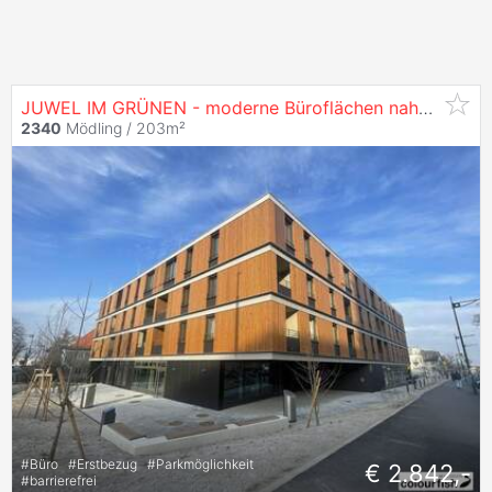
JUWEL IM GRÜNEN - moderne Büroflächen nahe HTL Mödling zu
2340
Mödling / 203m²
#
Büro
#
Erstbezug
#
Parkmöglichkeit
€ 2.842,-
#
barrierefrei