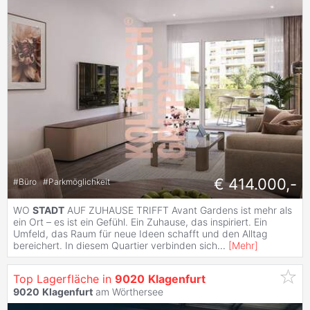
€ 414.000,-
#
Büro
#
Parkmöglichkeit
WO
STADT
AUF ZUHAUSE TRIFFT Avant Gardens ist mehr als
ein Ort – es ist ein Gefühl. Ein Zuhause, das inspiriert. Ein
Umfeld, das Raum für neue Ideen schafft und den Alltag
bereichert. In diesem Quartier verbinden sich
...
[
Mehr
]
Top Lagerfläche in
9020
Klagenfurt
9020
Klagenfurt
am Wörthersee