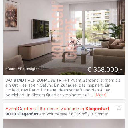
€ 358.000,-
#
Büro
#
Parkmöglichkeit
WO
STADT
AUF ZUHAUSE TRIFFT Avant Gardens ist mehr als
ein Ort – es ist ein Gefühl. Ein Zuhause, das inspiriert. Ein
Umfeld, das Raum für neue Ideen schafft und den Alltag
bereichert. In diesem Quartier verbinden sich
...
[
Mehr
]
AvantGardens | Ihr neues Zuhause in
Klagenfurt
9020
Klagenfurt
am Wörthersee / 67,69m² /
3 Zimmer