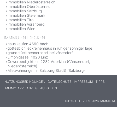
Immobilien Niederösterreich
Immobilien Oberösterreich
Immobilien Salzburg
Immobilien Steiermark
Immobilien Tirol
Immobilien Vorarlberg
Immobilien Wien
IMMMO ENTDECKEN
haus kaufen 4690 bach
gottesbichl eckreihenhaus in ruhiger sonniger lage
grundstück hennersdorf bei vösendorf
Limonigasse, 4020 Linz
Gewerbeobjekte in 2232 Aderklaa (Gänserndorf,
Niederösterreich)
Mietwohnungen in Salzburg(Stadt) (Salzburg)
NUTZUNGSBEDINGUNGEN
DATENSCHUTZ
IMPRESSUM
TIPPS
IMMMO-APP
ANZEIGE AUFGEBEN
COPYRIGHT 2009-2026 IMMMO.AT