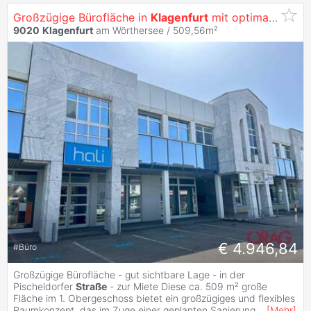
Großzügige Bürofläche in
Klagenfurt
mit optimaler Werbewirksamkeit -
9020
Klagenfurt
am Wörthersee / 509,56m²
€ 4.946,84
#
Büro
Großzügige Bürofläche - gut sichtbare Lage - in der
Pischeldorfer
Straße
- zur Miete Diese ca. 509 m² große
Fläche im 1. Obergeschoss bietet ein großzügiges und flexibles
Raumkonzept, das im Zuge einer geplanten Sanierung
...
[
Mehr
]