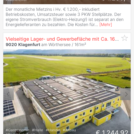
Der monatliche Mietzins i Hv. € 1.200,- inkludiert
Betriebskosten, Umsatzsteuer sowie 3 PKW Stellplätze. Der
eigene Stromverbrauch (Elektro-Heizung!) ist separat an den
Energielieferanten zu bezahlen. Die Kosten für
...
[
Mehr
]
Vielseitige Lager- und Gewerbefläche mit Ca. 161,26 m² im Business Park
9020
Klagenfurt
am Wörthersee / 161m²
#
Gastronomie
#
Halle
#
Handel
#
Altbau
€ 1.244,92