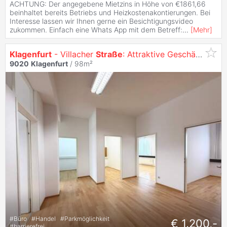
ACHTUNG: Der angegebene Mietzins in Höhe von €1861,66
beinhaltet bereits Betriebs und Heizkostenakontierungen. Bei
Interesse lassen wir Ihnen gerne ein Besichtigungsvideo
zukommen. Einfach eine Whats App mit dem Betreff:
...
[
Mehr
]
Klagenfurt
- Villacher
Straße
: Attraktive Geschäftsfläche mit 3 PKW Stellplätzen inklusive
9020
Klagenfurt
/ 98m²
#
Büro
#
Handel
#
Parkmöglichkeit
€ 1.200,-
#
barrierefrei