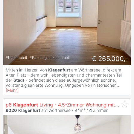
€ 265.000,-
#
Kellerabteil
#
Parkmöglichkeit
#
hell
Mitten im Herzen von
Klagenfurt
am Wörthersee, direkt am
Alten Platz - dem wohl lebendigsten und charmantesten Teil
der
Stadt
- befindet sich diese außergewöhnlich schöne,
vollständig sanierte Wohnung. Umgeben von historischer
...
[
Mehr
]
p8
Klagenfurt
Living - 4.5-Zimmer-Wohnung mit Klare Raumaufteilung in Zentraler Innenstadtlage
9020
Klagenfurt
am Wörthersee / 94m² /
4
Zimmer