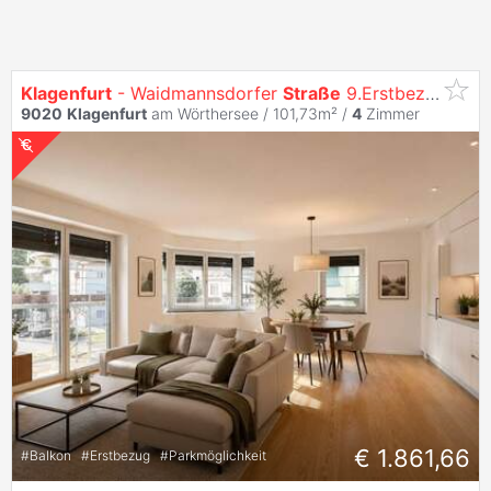
Klagenfurt
- Waidmannsdorfer
Straße
9.Erstbezug:
4
-Z
9020
Klagenfurt
am Wörthersee / 101,73m² /
4
Zimmer
€ 1.861,66
#
Balkon
#
Erstbezug
#
Parkmöglichkeit