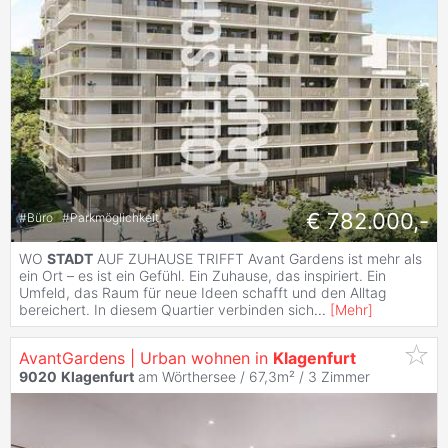
€ 782.000,-
#
Büro
#
Parkmöglichkeit
WO
STADT
AUF ZUHAUSE TRIFFT Avant Gardens ist mehr als
ein Ort – es ist ein Gefühl. Ein Zuhause, das inspiriert. Ein
Umfeld, das Raum für neue Ideen schafft und den Alltag
bereichert. In diesem Quartier verbinden sich
...
[
Mehr
]
AvantGardens | Urban wohnen in
Klagenfurt
9020
Klagenfurt
am Wörthersee / 67,3m² /
3 Zimmer