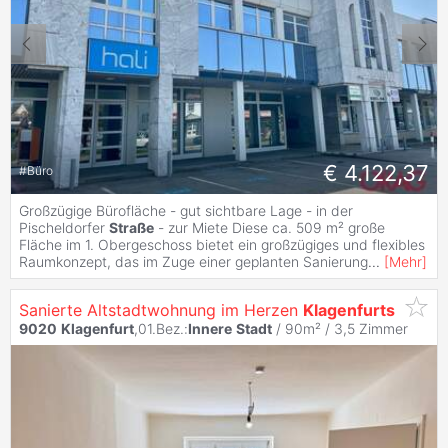
€ 4.122,37
#
Büro
Großzügige Bürofläche - gut sichtbare Lage - in der
Pischeldorfer
Straße
- zur Miete Diese ca. 509 m² große
Fläche im 1. Obergeschoss bietet ein großzügiges und flexibles
Raumkonzept, das im Zuge einer geplanten Sanierung
...
[
Mehr
]
Sanierte Altstadtwohnung im Herzen
Klagenfurts
9020
Klagenfurt
,01.Bez.:
Innere
Stadt
/ 90m² /
3,5 Zimmer