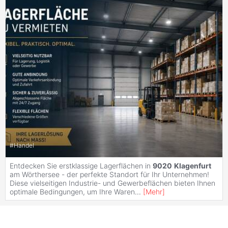
#
Handel
Entdecken Sie erstklassige Lagerflächen in
9020
Klagenfurt
am Wörthersee - der perfekte Standort für Ihr Unternehmen!
Diese vielseitigen Industrie- und Gewerbeflächen bieten Ihnen
optimale Bedingungen, um Ihre Waren
...
[
Mehr
]