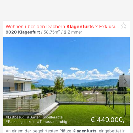
Wohnen über den Dächern
Klagenfurts
? Exklusive
2
-Zi
9020
Klagenfurt
/ 58,75m² /
2
Zimmer
#
Erstbezug
#
Garten
#
Kellerabteil
€ 449.000,-
#
Parkmöglichkeit
#
Terrasse
#
ruhig
An einem der begehrtesten Plätze
Klagenfurts
, eingebettet in