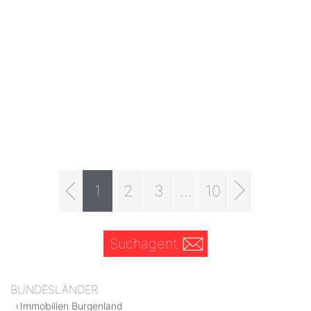
1
2
3
...
10
Suchagent
BUNDESLÄNDER
Immobilien Burgenland