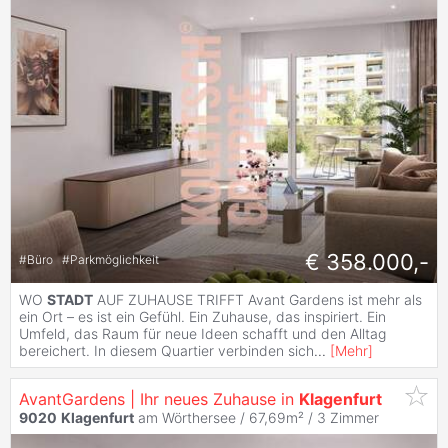
€ 358.000,-
#
Büro
#
Parkmöglichkeit
WO
STADT
AUF ZUHAUSE TRIFFT Avant Gardens ist mehr als
ein Ort – es ist ein Gefühl. Ein Zuhause, das inspiriert. Ein
Umfeld, das Raum für neue Ideen schafft und den Alltag
bereichert. In diesem Quartier verbinden sich
...
[
Mehr
]
AvantGardens | Ihr neues Zuhause in
Klagenfurt
9020
Klagenfurt
am Wörthersee / 67,69m² /
3 Zimmer