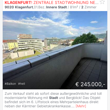
KLAGENFURT
! ZENTRALE STADTWOHNUNG NEBEN ÖGK MIT ATEMBERAUBENDEM BLICK ÜBER
9020
Klagenfurt
,01.Bez.:
Innere
Stadt
/ 81m² /
2
Zimmer
€ 245.000,-
#
Balkon
#
hell
Zum Verkauf steht ab sofort diese außergewöhnliche und toll
modernisierte Wohnung mit
Stadt
und Bergblick! Das Objekt
befindet sich im 6. LIftstock eines Mehrparteienhaus direkt
neben der Kärntner Gebietskrankenkasse.
...
[
Mehr
]