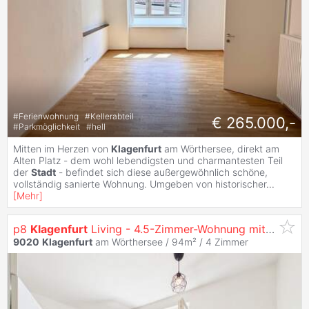
#
Ferienwohnung
#
Kellerabteil
€ 265.000,-
#
Parkmöglichkeit
#
hell
Mitten im Herzen von
Klagenfurt
am Wörthersee, direkt am
Alten Platz - dem wohl lebendigsten und charmantesten Teil
der
Stadt
- befindet sich diese außergewöhnlich schöne,
vollständig sanierte Wohnung. Umgeben von historischer
...
[
Mehr
]
p8
Klagenfurt
Living - 4.5-Zimmer-Wohnung mit Klare Raumaufteilung in Zentraler Innenstadtlage
9020
Klagenfurt
am Wörthersee / 94m² /
4 Zimmer