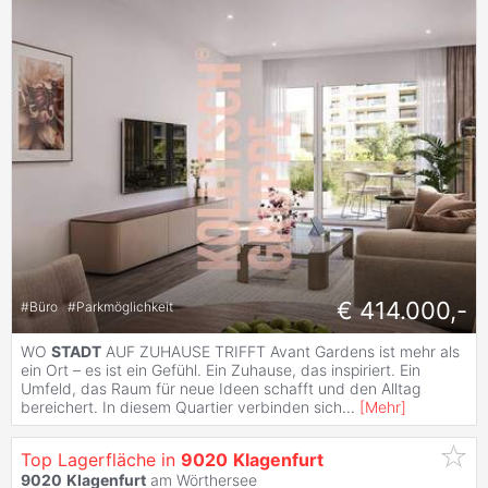
€ 414.000,-
#
Büro
#
Parkmöglichkeit
WO
STADT
AUF ZUHAUSE TRIFFT Avant Gardens ist mehr als
ein Ort – es ist ein Gefühl. Ein Zuhause, das inspiriert. Ein
Umfeld, das Raum für neue Ideen schafft und den Alltag
bereichert. In diesem Quartier verbinden sich
...
[
Mehr
]
Top Lagerfläche in
9020
Klagenfurt
9020
Klagenfurt
am Wörthersee