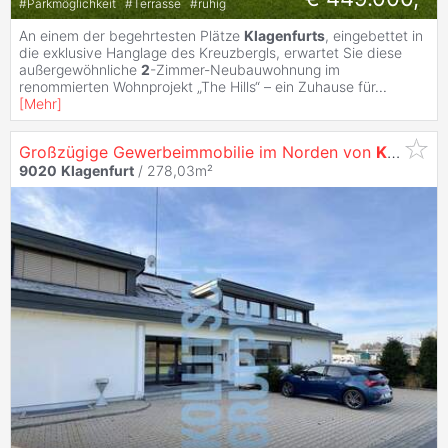
#
Parkmöglichkeit
#
Terrasse
#
ruhig
An einem der begehrtesten Plätze
Klagenfurts
, eingebettet in
die exklusive Hanglage des Kreuzbergls, erwartet Sie diese
außergewöhnliche
2
-Zimmer-Neubauwohnung im
renommierten Wohnprojekt „The Hills“ – ein Zuhause für
...
[
Mehr
]
Großzügige Gewerbeimmobilie im Norden von
Klagenfurt
9020
Klagenfurt
/ 278,03m²