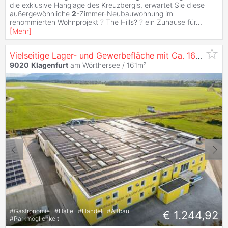
die exklusive Hanglage des Kreuzbergls, erwartet Sie diese
außergewöhnliche
2
-Zimmer-Neubauwohnung im
renommierten Wohnprojekt ? The Hills? ? ein Zuhause für
...
[
Mehr
]
Vielseitige Lager- und Gewerbefläche mit Ca. 161,26 m² im Business Park
9020
Klagenfurt
am Wörthersee / 161m²
#
Gastronomie
#
Halle
#
Handel
#
Altbau
€ 1.244,92
#
Parkmöglichkeit