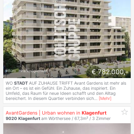
€ 782.000,-
#
Büro
#
Parkmöglichkeit
WO
STADT
AUF ZUHAUSE TRIFFT Avant Gardens ist mehr als
ein Ort – es ist ein Gefühl. Ein Zuhause, das inspiriert. Ein
Umfeld, das Raum für neue Ideen schafft und den Alltag
bereichert. In diesem Quartier verbinden sich
...
[
Mehr
]
AvantGardens | Urban wohnen in
Klagenfurt
9020
Klagenfurt
am Wörthersee / 67,3m² /
3 Zimmer