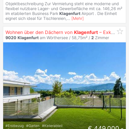
Objektbeschreibung Zur Vermietung steht eine moderne und
flexibel nutzbare Lager- und Gewerbefläche mit ca. 146,26 m²
im etablierten Business Park
Klagenfurt
Airport . Die Einheit
eignet sich ideal für Tischlereien,
...
[
Mehr
]
Wohnen über den Dächern von
Klagenfurt
– Exklusive
2
9020
Klagenfurt
am Wörthersee / 58,75m² /
2
Zimmer
#
Erstbezug
#
Garten
#
Kellerabteil
€ 449.000,-