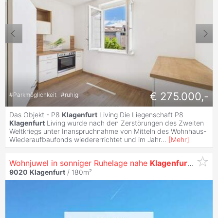
€ 275.000,-
#
Parkmöglichkeit
#
ruhig
Das Objekt - P8
Klagenfurt
Living Die Liegenschaft P8
Klagenfurt
Living wurde nach den Zerstörungen des Zweiten
Weltkriegs unter Inanspruchnahme von Mitteln des Wohnhaus-
Wiederaufbaufonds wiedererrichtet und im Jahr
...
[
Mehr
]
Wohnjuwel in sonniger Ruhelage nahe
Klagenfurt
| Panor
9020
Klagenfurt
/ 180m²