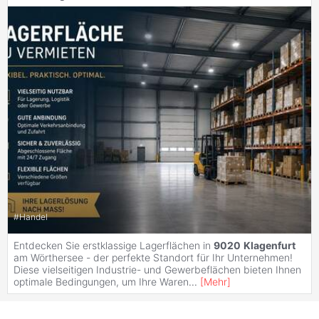
#
Handel
Entdecken Sie erstklassige Lagerflächen in
9020
Klagenfurt
am Wörthersee - der perfekte Standort für Ihr Unternehmen!
Diese vielseitigen Industrie- und Gewerbeflächen bieten Ihnen
optimale Bedingungen, um Ihre Waren
...
[
Mehr
]