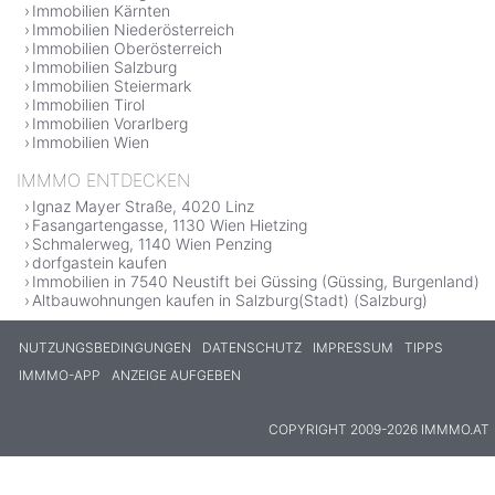
Immobilien Kärnten
Immobilien Niederösterreich
Immobilien Oberösterreich
Immobilien Salzburg
Immobilien Steiermark
Immobilien Tirol
Immobilien Vorarlberg
Immobilien Wien
IMMMO ENTDECKEN
Ignaz Mayer Straße, 4020 Linz
Fasangartengasse, 1130 Wien Hietzing
Schmalerweg, 1140 Wien Penzing
dorfgastein kaufen
Immobilien in 7540 Neustift bei Güssing (Güssing, Burgenland)
Altbauwohnungen kaufen in Salzburg(Stadt) (Salzburg)
NUTZUNGSBEDINGUNGEN
DATENSCHUTZ
IMPRESSUM
TIPPS
IMMMO-APP
ANZEIGE AUFGEBEN
COPYRIGHT 2009-2026 IMMMO.AT