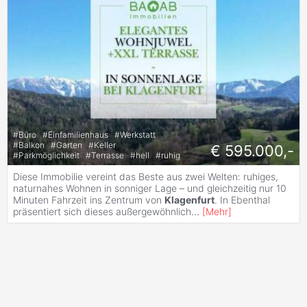
#
Büro
#
Einfamilienhaus
#
Werkstatt
#
Balkon
#
Garten
#
Keller
€ 595.000,-
#
Parkmöglichkeit
#
Terrasse
#
hell
#
ruhig
Diese Immobilie vereint das Beste aus zwei Welten: ruhiges,
naturnahes Wohnen in sonniger Lage – und gleichzeitig nur 10
Minuten Fahrzeit ins Zentrum von
Klagenfurt
. In Ebenthal
präsentiert sich dieses außergewöhnlich
...
[
Mehr
]