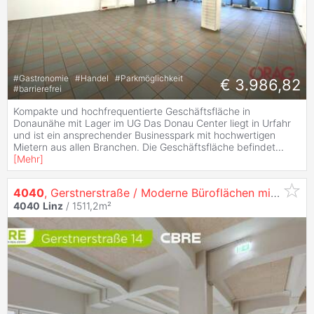
#
Gastronomie
#
Handel
#
Parkmöglichkeit
€ 3.986,82
#
barrierefrei
Kompakte und hochfrequentierte Geschäftsfläche in
Donaunähe mit Lager im UG Das Donau Center liegt in Urfahr
und ist ein ansprechender Businesspark mit hochwertigen
Mietern aus allen Branchen. Die Geschäftsfläche befindet
...
[
Mehr
]
4040
, Gerstnerstraße / Moderne Büroflächen mit einzigartigem Flair auf 3 Ebenen in
4040
Linz
/ 1511,2m²