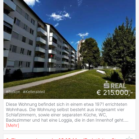
€ 215.000,-
#
Balkon
#
Kellerabteil
Diese Wohnung befindet sich in einem etwa 1971 errichteten
Wohnhaus. Die Wohnung selbst besteht aus insgesamt vier
Schlafzimmern, sowie einer separaten Küche, WC,
Badezimmer und hat eine Loggia, die in den Innenhof geht.
...
[
Mehr
]