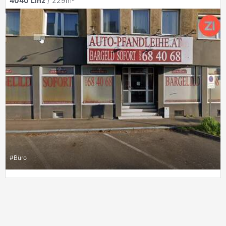
4040
Linz
/ 229m²
#
Büro