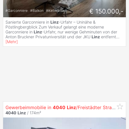
€ 150.000,-
#
Garconniere
#
Balkon
#
Kellerabteil
Sanierte Garconniere in
Linz
-Urfahr – Uninähe &
Pöstlingbergblick Zum Verkauf gelangt eine moderne
Garconniere in
Linz
-Urfahr, nur wenige Gehminuten von der
Anton Bruckner Privatuniversität und der JKU
Linz
entfernt
...
[
Mehr
]
Gewerbeimmobilie in
4040
Linz
/Freistädter Straße
4040
Linz
/ 174m²