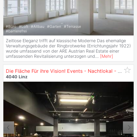
#
Büro
#
Loft
#
Altbau
#
Garten
#
Terrasse
#
barrierefrei
Zeitlose Eleganz trifft auf klassische Moderne Das ehemalige
Verwaltungsgebäude der Ringbrotwerke (Errichtungsjahr 1922)
wurde umfassend von der ARE Austrian Real Estate einer
umfassenden Revitalisierung unterzogen und
...
[
Mehr
]
Die Fläche Für ihre Vision! Events - Nachtlokal - Gastronomie - Club - zu Mieten in
4040
Linz