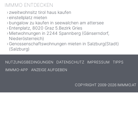
IMMMO ENTDECKEN
zweitwohnsitz tirol haus kaufen
einstellplatz mieten
bungalow zu kaufen in seewalchen am attersee
Entenplatz, 8020 Graz 5.Bezirk Gries
Mietwohnungen in 2244 Spannberg (Gänserndorf,
Niederösterreich)
Genossenschaftswohnungen mieten in Salzburg(Stadt)
(Salzburg)
NUTZUNGSBEDINGUNGEN
DATENSCHUTZ
IMPRESSUM
TIPPS
IMMMO-APP
ANZEIGE AUFGEBEN
COPYRIGHT 2009-2026 IMMMO.AT