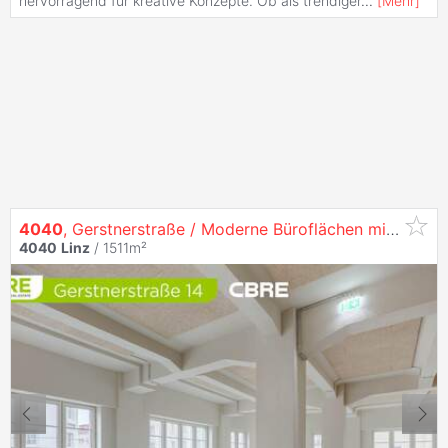
hervorragend für kreative Konzepte. Ob als trendiger
...
[
Mehr
]
4040
, Gerstnerstraße / Moderne Büroflächen mit Einzigartigem Flair auf 3 Ebenen in
4040
Linz
/ 1511m²