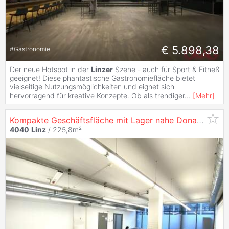
€ 5.898,38
#
Gastronomie
Der neue Hotspot in der
Linzer
Szene - auch für Sport & Fitneß
geeignet! Diese phantastische Gastronomiefläche bietet
vielseitige Nutzungsmöglichkeiten und eignet sich
hervorragend für kreative Konzepte. Ob als trendiger
...
[
Mehr
]
Kompakte Geschäftsfläche mit Lager nahe Donau zu mieten - in
4040
Linz
/ 225,8m²