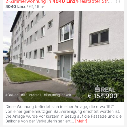
2-Zimmerwohnung in
4040
Linz
/Freistädter Straße 90 Top 9
4040
Linz
/ 61,46m²
€ 154.900,-
#
Balkon
#
Kellerabteil
#
Parkmöglichkeit
Diese Wohnung befindet sich in einer Anlage, die etwa 1971
von einer gemeinnützigen Bauvereinigung errichtet worden ist.
Die Anlage wurde vor kurzem in Bezug auf die Fassade und die
Balkone von der Verkäuferin saniert
...
[
Mehr
]