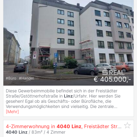
€ 405.000,-
#
Büro
#
Handel
Diese Gewerbeimmobilie befindet sich in der Freistädter
Straße/Gstöttnerhofstraße in
Linz
/Urfahr. Hier werden Sie
gesehen! Egal ob als Geschäfts- oder Bürofläche, die
Verwendungsmöglichkeiten sind vielseitig. Die zentrale
...
[
Mehr
]
4-Zimmerwohnung in
4040
Linz
, Freistädter Straße 86 Top 4
4040
Linz
/ 83m² /
4 Zimmer