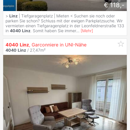
€ 118,-
>
Linz
| Tiefgaragenplatz | Mieten < Suchen sie noch oder
parken Sie schon? Schluss mit der ewigen Parkplatzsuche. Wir
vermieten einen Tiefgaragenplatz in der Leonfeldnerstraße 133
in
4040
Linz
. Somit haben Sie immer
...
[
Mehr
]
4040
Linz
, Garconniere in UNI-Nähe
4040
Linz
/ 27,47m²