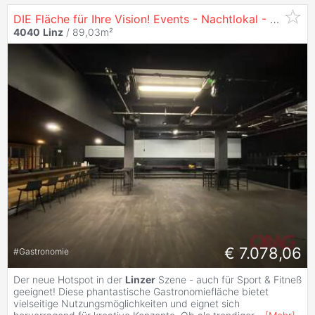
DIE Fläche für Ihre Vision! Events - Nachtlokal - Gastronomie - Club - zu mieten in
4040
Linz
/ 89,03m²
€ 7.078,06
#
Gastronomie
Der neue Hotspot in der
Linzer
Szene - auch für Sport & Fitneß
geeignet! Diese phantastische Gastronomiefläche bietet
vielseitige Nutzungsmöglichkeiten und eignet sich