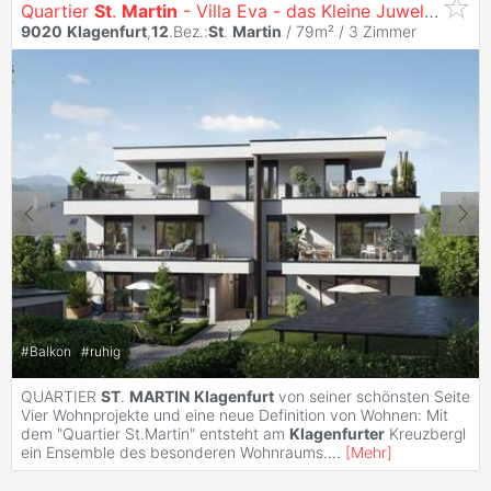
Quartier
St
.
Martin
- Villa Eva - das Kleine Juwel am Konradweg
9020
Klagenfurt
,
12
.Bez.:
St
.
Martin
/ 79m² /
3 Zimmer
#
Balkon
#
ruhig
QUARTIER
ST
.
MARTIN
Klagenfurt
von seiner schönsten Seite
Vier Wohnprojekte und eine neue Definition von Wohnen: Mit
dem "Quartier St.Martin" entsteht am
Klagenfurter
Kreuzbergl
ein Ensemble des besonderen Wohnraums.
...
[
Mehr
]