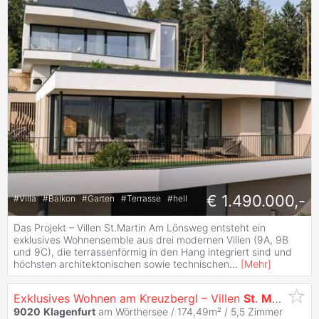
€ 1.490.000,-
#
Villa
#
Balkon
#
Garten
#
Terrasse
#
hell
Das Projekt – Villen St.Martin Am Lönsweg entsteht ein
exklusives Wohnensemble aus drei modernen Villen (9A, 9B
und 9C), die terrassenförmig in den Hang integriert sind und
höchsten architektonischen sowie technischen
...
[
Mehr
]
Exklusives Wohnen am Kreuzbergl – Villen
St
.
Martin
mit
9020
Klagenfurt
am Wörthersee / 174,49m² /
5,5 Zimmer