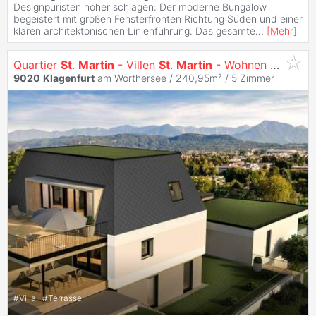
Designpuristen höher schlagen: Der moderne Bungalow
begeistert mit großen Fensterfronten Richtung Süden und einer
klaren architektonischen Linienführung. Das gesamte
...
[
Mehr
]
Quartier
St
.
Martin
- Villen
St
.
Martin
- Wohnen mit Ausblick
9020
Klagenfurt
am Wörthersee / 240,95m² /
5 Zimmer
#
Villa
#
Terrasse