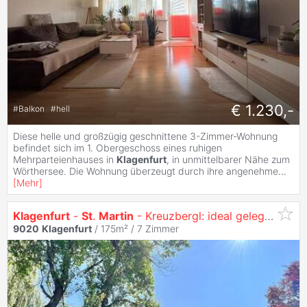
€ 1.230,-
#
Balkon
#
hell
Diese helle und großzügig geschnittene 3-Zimmer-Wohnung
befindet sich im 1. Obergeschoss eines ruhigen
Mehrparteienhauses in
Klagenfurt
, in unmittelbarer Nähe zum
Wörthersee. Die Wohnung überzeugt durch ihre angenehme
...
[
Mehr
]
Klagenfurt
-
St
.
Martin
- Kreuzbergl: ideal gelegen Immobilie mit TOP POTENTIAL
9020
Klagenfurt
/ 175m² /
7 Zimmer