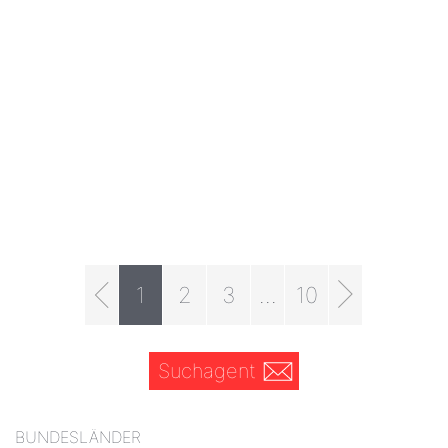
1
2
3
...
10
Suchagent
BUNDESLÄNDER