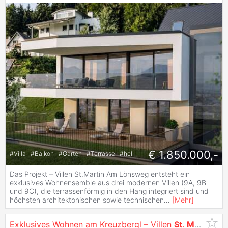
€ 1.850.000,-
#
Villa
#
Balkon
#
Garten
#
Terrasse
#
hell
Das Projekt – Villen St.Martin Am Lönsweg entsteht ein
exklusives Wohnensemble aus drei modernen Villen (9A, 9B
und 9C), die terrassenförmig in den Hang integriert sind und
höchsten architektonischen sowie technischen
...
[
Mehr
]
Exklusives Wohnen am Kreuzbergl – Villen
St
.
Martin
mit