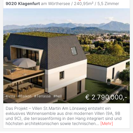
9020
Klagenfurt
am Wörthersee / 240,95m² /
5,5 Zimmer
€ 2.790.000,-
#
Villa
#
Balkon
#
Terrasse
#
hell
Das Projekt – Villen St.Martin Am Lönsweg entsteht ein
exklusives Wohnensemble aus drei modernen Villen (9A, 9B
und 9C), die terrassenförmig in den Hang integriert sind und
höchsten architektonischen sowie technischen
...
[
Mehr
]