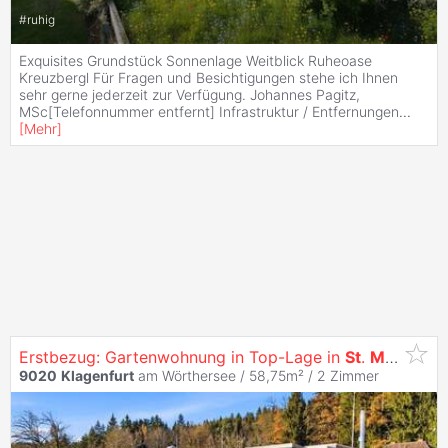
#
ruhig
Exquisites Grundstück Sonnenlage Weitblick Ruheoase
Kreuzbergl Für Fragen und Besichtigungen stehe ich Ihnen
sehr gerne jederzeit zur Verfügung. Johannes Pagitz,
MSc[Telefonnummer entfernt] Infrastruktur / Entfernungen
...
[
Mehr
]
Erstbezug: Gartenwohnung in Top-Lage in
St
.
Martin
- s
9020
Klagenfurt
am Wörthersee / 58,75m² /
2 Zimmer