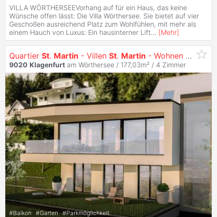
VILLA WÖRTHERSEEVorhang auf für ein Haus, das keine
Wünsche offen lässt: Die Villa Wörthersee. Sie bietet auf vier
Geschoßen ausreichend Platz zum Wohlfühlen, mit mehr als
einem Hauch von Luxus: Ein hausinterner Lift
...
[
Mehr
]
Quartier
St
.
Martin
- Villen
St
.
Martin
- Wohnen mit Ausblick
9020
Klagenfurt
am Wörthersee / 177,03m² /
4 Zimmer
#
Balkon
#
Garten
#
Parkmöglichkeit