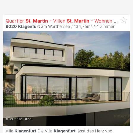
Quartier
St
.
Martin
- Villen
St
.
Martin
- Wohnen mit Ausblick
9020
Klagenfurt
am Wörthersee / 134,75m² /
4 Zimmer
#
Terrasse
#
hell
Villa
Klagenfurt
Die Villa
Klagenfurt
lässt das Herz von