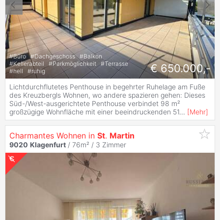
#
Büro
#
Dachgeschoss
#
Balkon
#
Kellerabteil
#
Parkmöglichkeit
#
Terrasse
€ 650.000,-
#
hell
#
ruhig
Lichtdurchflutetes Penthouse in begehrter Ruhelage am Fuße
des Kreuzbergls Wohnen, wo andere spazieren gehen: Dieses
Süd-/West-ausgerichtete Penthouse verbindet 98 m²
großzügige Wohnfläche mit einer beeindruckenden 51
...
[
Mehr
]
Charmantes Wohnen in
St
.
Martin
9020
Klagenfurt
/ 76m² /
3 Zimmer