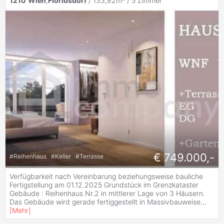
1210
Wien
,
Floridsdorf
/ 133,82m² /
5 Zimmer
€ 749.000,-
#
Reihenhaus
#
Keller
#
Terrasse
Verfügbarkeit nach Vereinbarung beziehungsweise bauliche
Fertigstellung am 01.12.2025 Grundstück im Grenzkataster
Gebäude : Reihenhaus Nr.2 in mittlerer Lage von 3 Häusern.
Das Gebäude wird gerade fertiggestellt in Massivbauweise
...
[
Mehr
]