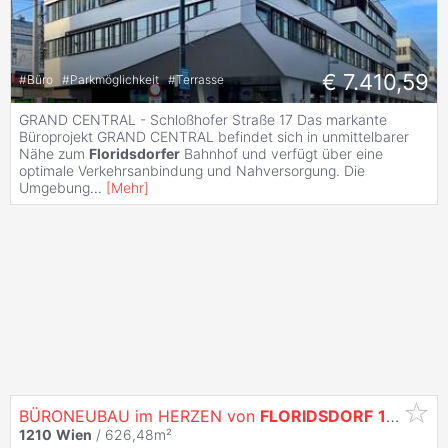
€ 7.410,59
#
Büro
#
Parkmöglichkeit
#
Terrasse
GRAND CENTRAL - Schloßhofer Straße 17 Das markante
Büroprojekt GRAND CENTRAL befindet sich in unmittelbarer
Nähe zum
Floridsdorfer
Bahnhof und verfügt über eine
optimale Verkehrsanbindung und Nahversorgung. Die
Umgebung
...
[
Mehr
]
BÜRONEUBAU im HERZEN von
FLORIDSDORF
1210
Wi
1210
Wien
/ 626,48m²