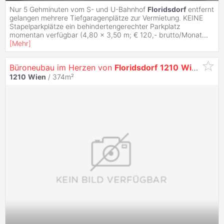
Nur 5 Gehminuten vom S- und U-Bahnhof
Floridsdorf
entfernt
gelangen mehrere Tiefgaragenplätze zur Vermietung. KEINE
Stapelparkplätze ein behindertengerechter Parkplatz
momentan verfügbar (4,80 x 3,50 m; € 120,- brutto/Monat
...
[
Mehr
]
Büroneubau im Herzen von
Floridsdorf
1210
Wien
zu Mi
1210
Wien
/ 374m²