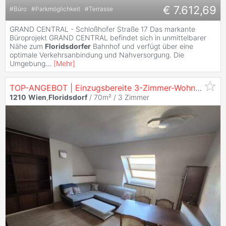
€ 7.612,69
#
Büro
#
Parkmöglichkeit
#
Terrasse
GRAND CENTRAL - Schloßhofer Straße 17 Das markante
Büroprojekt GRAND CENTRAL befindet sich in unmittelbarer
Nähe zum
Floridsdorfer
Bahnhof und verfügt über eine
optimale Verkehrsanbindung und Nahversorgung. Die
Umgebung
...
[
Mehr
]
TOP-ANGEBOT | Einzugsbereite 3-Zimmer-Wohnung mit ca. 70 m² in
1210
Wien
,
Floridsdorf
/ 70m² /
3 Zimmer