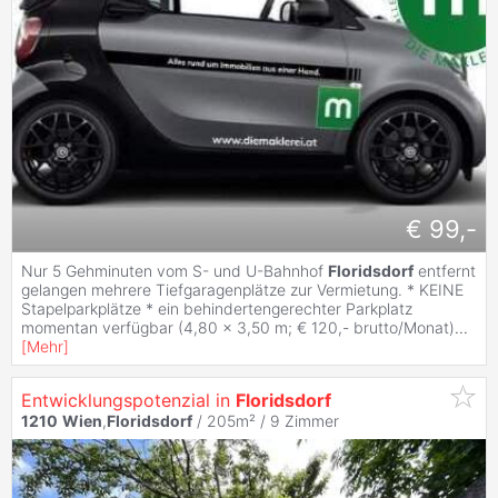
€ 99,-
Nur 5 Gehminuten vom S- und U-Bahnhof
Floridsdorf
entfernt
gelangen mehrere Tiefgaragenplätze zur Vermietung. * KEINE
Stapelparkplätze * ein behindertengerechter Parkplatz
momentan verfügbar (4,80 x 3,50 m; € 120,- brutto/Monat)
...
[
Mehr
]
Entwicklungspotenzial in
Floridsdorf
1210
Wien
,
Floridsdorf
/ 205m² /
9 Zimmer