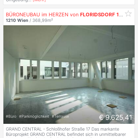
BÜRONEUBAU im HERZEN von
FLORIDSDORF
1210
Wi
1210
Wien
/ 368,99m²
€ 9.625,41
#
Büro
#
Parkmöglichkeit
#
Terrasse
GRAND CENTRAL - Schloßhofer Straße 17 Das markante
Büroprojekt GRAND CENTRAL befindet sich in unmittelbarer