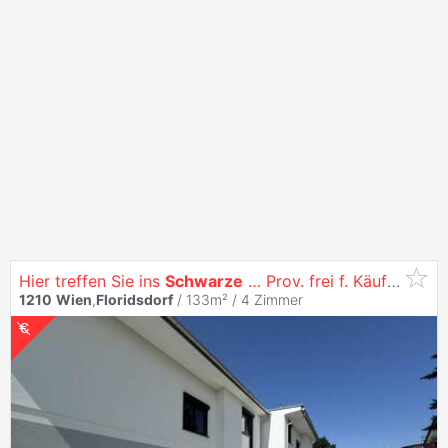
Hier treffen Sie ins
Schwarze
… Prov. frei f. Käufer // Here you hit the mark … Buyer Comm. free ! //
1210
Wien
,
Floridsdorf
/ 133m² /
4 Zimmer