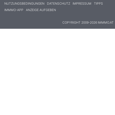
NUTZUNGSBEDINGUNGEN
DATENSCHUTZ
IMPRESSUM
TIPPS
IMMMO-APP
ANZEIGE AUFGEBEN
COPYRIGHT 2009-2026 IMMMO.AT