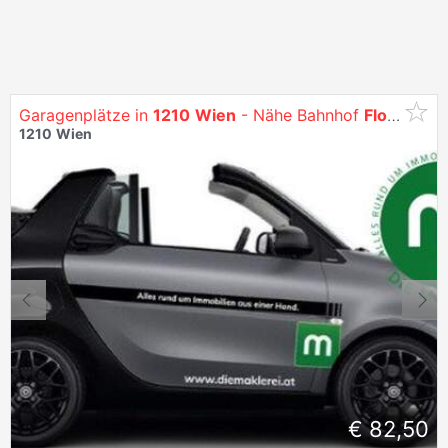
Garagenplätze in
1210
Wien
- Nähe Bahnhof
Floridsdorf
1210
Wien
€ 82,50