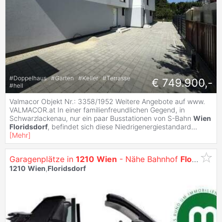
#
Doppelhaus
#
Garten
#
Keller
#
Terrasse
€ 749.900,-
#
hell
Valmacor Objekt Nr.: 3358/1952 Weitere Angebote auf www.
VALMACOR.at In einer familienfreundlichen Gegend, in
Schwarzlackenau, nur ein paar Busstationen von S-Bahn
Wien
Floridsdorf
, befindet sich diese Niedrigenergiestandard
...
[
Mehr
]
Garagenplätze in
1210
Wien
- Nähe Bahnhof
Floridsdorf
1210
Wien
,
Floridsdorf