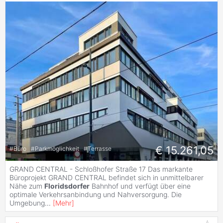
€ 15.261,05
#
Büro
#
Parkmöglichkeit
#
Terrasse
GRAND CENTRAL - Schloßhofer Straße 17 Das markante
Büroprojekt GRAND CENTRAL befindet sich in unmittelbarer
Nähe zum
Floridsdorfer
Bahnhof und verfügt über eine
optimale Verkehrsanbindung und Nahversorgung. Die
Umgebung
...
[
Mehr
]