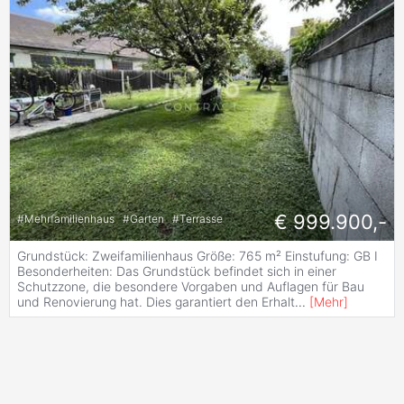
€ 999.900,-
#
Mehrfamilienhaus
#
Garten
#
Terrasse
Grundstück: Zweifamilienhaus Größe: 765 m² Einstufung: GB I
Besonderheiten: Das Grundstück befindet sich in einer
Schutzzone, die besondere Vorgaben und Auflagen für Bau
und Renovierung hat. Dies garantiert den Erhalt
...
[
Mehr
]