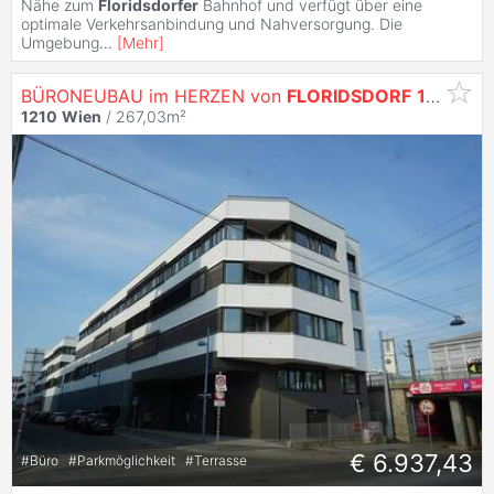
Nähe zum
Floridsdorfer
Bahnhof und verfügt über eine
optimale Verkehrsanbindung und Nahversorgung. Die
Umgebung
...
[
Mehr
]
BÜRONEUBAU im HERZEN von
FLORIDSDORF
1210
Wi
1210
Wien
/ 267,03m²
€ 6.937,43
#
Büro
#
Parkmöglichkeit
#
Terrasse