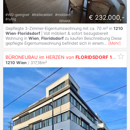
#
WG-geeignet
#
Kellerabteil
#
möbliert
€ 232.000,-
#
ruhig
Gepflegte 3-Zimmer-Eigentumswohnung mit ca. 70 m² in
1210
Wien
-
Floridsdorf
| Voll möbliert & sofort bezugsbereit
Wohnung in
Wien
,
Floridsdorf
zu kaufen Beschreibung Diese
gepflegte Eigentumswohnung befindet sich in einem
...
[
Mehr
]
BÜRONEUBAU im HERZEN von
FLORIDSDORF
1210
Wi
1210
Wien
/ 317,18m²