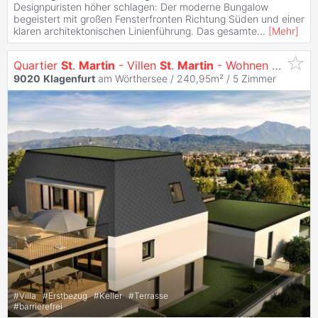
Designpuristen höher schlagen: Der moderne Bungalow
begeistert mit großen Fensterfronten Richtung Süden und einer
klaren architektonischen Linienführung. Das gesamte
...
[
Mehr
]
Quartier
St
.
Martin
- Villen
St
.
Martin
- Wohnen mit Ausblick
9020
Klagenfurt
am Wörthersee / 240,95m² /
5 Zimmer
#
Villa
#
Erstbezug
#
Keller
#
Terrasse
#
barrierefrei