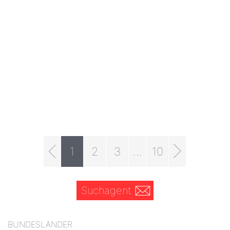
1
2
3
...
10
Suchagent
BUNDESLÄNDER