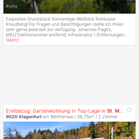
#
ruhig
Exquisites Grundstück Sonnenlage Weitblick Ruheoase
Kreuzbergl Für Fragen und Besichtigungen stehe ich Ihnen
sehr gerne jederzeit zur Verfügung. Johannes Pagitz,
MSc[Telefonnummer entfernt] Infrastruktur / Entfernungen
...
[
Mehr
]
Erstbezug: Gartenwohnung in Top-Lage in
St
.
Martin
- s
9020
Klagenfurt
am Wörthersee / 58,75m² /
2 Zimmer