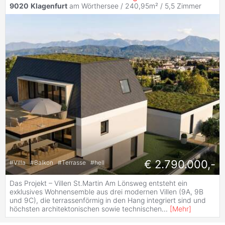
9020
Klagenfurt
am Wörthersee / 240,95m² /
5,5 Zimmer
€ 2.790.000,-
#
Villa
#
Balkon
#
Terrasse
#
hell
Das Projekt – Villen St.Martin Am Lönsweg entsteht ein
exklusives Wohnensemble aus drei modernen Villen (9A, 9B
und 9C), die terrassenförmig in den Hang integriert sind und
höchsten architektonischen sowie technischen
...
[
Mehr
]