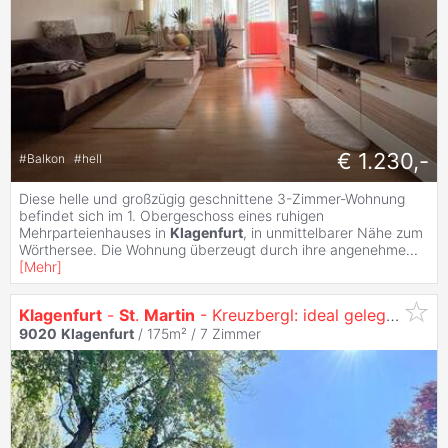
€ 1.230,-
#
Balkon
#
hell
Diese helle und großzügig geschnittene 3-Zimmer-Wohnung
befindet sich im 1. Obergeschoss eines ruhigen
Mehrparteienhauses in
Klagenfurt
, in unmittelbarer Nähe zum
Wörthersee. Die Wohnung überzeugt durch ihre angenehme
...
[
Mehr
]
Klagenfurt
-
St
.
Martin
- Kreuzbergl: ideal gelegen Immobilie mit TOP POTENTIAL
9020
Klagenfurt
/ 175m² /
7 Zimmer