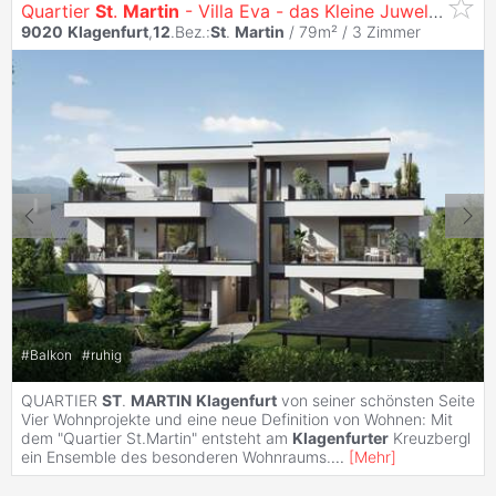
Quartier
St
.
Martin
- Villa Eva - das Kleine Juwel am Konradweg
9020
Klagenfurt
,
12
.Bez.:
St
.
Martin
/ 79m² /
3 Zimmer
#
Balkon
#
ruhig
QUARTIER
ST
.
MARTIN
Klagenfurt
von seiner schönsten Seite
Vier Wohnprojekte und eine neue Definition von Wohnen: Mit
dem "Quartier St.Martin" entsteht am
Klagenfurter
Kreuzbergl
ein Ensemble des besonderen Wohnraums.
...
[
Mehr
]