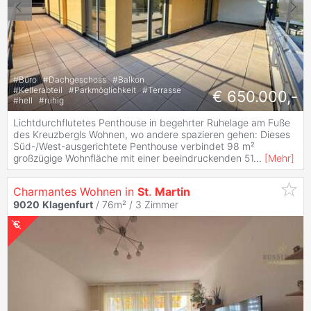
#
Büro
#
Dachgeschoss
#
Balkon
#
Kellerabteil
#
Parkmöglichkeit
#
Terrasse
€ 650.000,-
#
hell
#
ruhig
Lichtdurchflutetes Penthouse in begehrter Ruhelage am Fuße
des Kreuzbergls Wohnen, wo andere spazieren gehen: Dieses
Süd-/West-ausgerichtete Penthouse verbindet 98 m²
großzügige Wohnfläche mit einer beeindruckenden 51
...
[
Mehr
]
Charmantes Wohnen in
St
.
Martin
9020
Klagenfurt
/ 76m² /
3 Zimmer