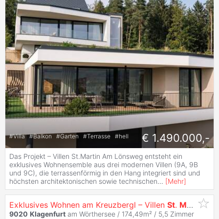
€ 1.490.000,-
#
Villa
#
Balkon
#
Garten
#
Terrasse
#
hell
Das Projekt – Villen St.Martin Am Lönsweg entsteht ein
exklusives Wohnensemble aus drei modernen Villen (9A, 9B
und 9C), die terrassenförmig in den Hang integriert sind und
höchsten architektonischen sowie technischen
...
[
Mehr
]
Exklusives Wohnen am Kreuzbergl – Villen
St
.
Martin
mit
9020
Klagenfurt
am Wörthersee / 174,49m² /
5,5 Zimmer