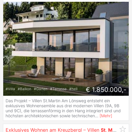
€ 1.850.000,-
#
Villa
#
Balkon
#
Garten
#
Terrasse
#
hell
Das Projekt – Villen St.Martin Am Lönsweg entsteht ein
exklusives Wohnensemble aus drei modernen Villen (9A, 9B
und 9C), die terrassenförmig in den Hang integriert sind und
höchsten architektonischen sowie technischen
...
[
Mehr
]
Exklusives Wohnen am Kreuzbergl – Villen
St
.
Martin
mit