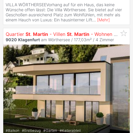
VILLA WÖRTHERSEEVorhang auf für ein Haus, das keine
Wünsche offen lässt: Die Villa Wörthersee. Sie bietet auf vier
Geschoßen ausreichend Platz zum Wohlfühlen, mit mehr als
einem Hauch von Luxus: Ein hausinterner Lift
...
[
Mehr
]
Quartier
St
.
Martin
- Villen
St
.
Martin
- Wohnen mit Ausblick
9020
Klagenfurt
am Wörthersee / 177,03m² /
4 Zimmer
#
Balkon
#
Erstbezug
#
Garten
#
Kellerabteil