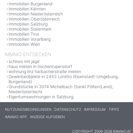
Immobilien Burgenland
Immobilien Kärnten
Immobilien Niederösterreich
Immobilien Oberösterreich
Immobilien Salzburg
Immobilien Steiermark
Immobilien Tirol
Immobilien Vorarlberg
Immobilien Wien
IMMMO ENTDECKEN
schloss mit jagd
haus mieten in hochenrupersdorf
wohnung linz harbacherstraße mieten
Gewerbeobjekte in 2443 Loretto (Eisenstadt-Umgebung,
Burgenland)
Grundstücke in 3074 Michelbach (Sankt Pölten(Land),
Niederösterreich)
Eigentumswohnungen in Salzburg
NUTZUNGSBEDINGUNGEN
DATENSCHUTZ
IMPRESSUM
TIPPS
IMMMO-APP
ANZEIGE AUFGEBEN
COPYRIGHT 2009-2026 IMMMO.AT