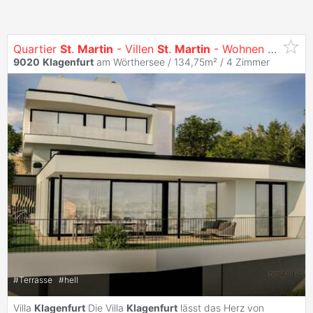
Quartier
St
.
Martin
- Villen
St
.
Martin
- Wohnen mit Ausblick
9020
Klagenfurt
am Wörthersee / 134,75m² /
4 Zimmer
#
Terrasse
#
hell
Villa
Klagenfurt
Die Villa
Klagenfurt
lässt das Herz von