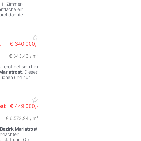
e 1- Zimmer-
nfläche ein
durchdachte
.
€ 340.000,-
€ 343,43 / m²
 eröffnet sich hier
Mariatrost
. Dieses
suchen und nur
ost
|
€ 449.000,-
€ 6.573,94 / m²
Bezirk
Mariatrost
chdachten
usstattung. Ob