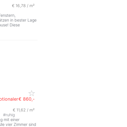
€ 16,78 / m²
enstern,
ätzen in bester Lage
use! Diese
tionaler
€ 860,-
€ 11,62 / m²
e
#
ruhig
g mit einer
lle vier Zimmer sind