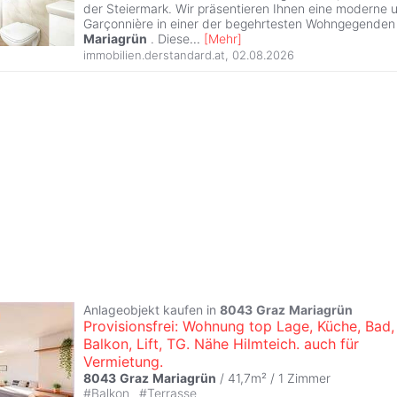
der Steiermark. Wir präsentieren Ihnen eine moderne 
Garçonnière in einer der begehrtesten Wohngegenden 
Mariagrün
. Diese
...
[
Mehr
]
immobilien.derstandard.at
,
02.08.2026
Anlageobjekt kaufen in
8043
Graz
Mariagrün
Provisionsfrei: Wohnung top Lage, Küche, Bad,
Balkon, Lift, TG. Nähe Hilmteich. auch für
Vermietung.
8043
Graz
Mariagrün
/ 41,7m² /
1 Zimmer
#
Balkon
#
Terrasse