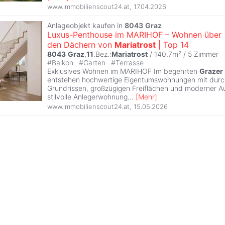
www.immobilienscout24.at
,
17.04.2026
Anlageobjekt kaufen in
8043
Graz
Luxus-Penthouse im MARIHOF – Wohnen über
den Dächern von
Mariatrost
| Top 14
8043
Graz
,
11
.Bez.:
Mariatrost
/ 140,7m² /
5 Zimmer
#
Balkon
#
Garten
#
Terrasse
Exklusives Wohnen im MARIHOF Im begehrten
Grazer
entstehen hochwertige Eigentumswohnungen mit dur
Grundrissen, großzügigen Freiflächen und moderner A
stilvolle Anlegerwohnung
...
[
Mehr
]
www.immobilienscout24.at
,
15.05.2026