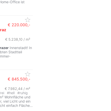
Home-Office ist
€ 220.000,-
raz
€ 5.238,10 / m²
razer
Innenstadt! In
bten Stadtteil
Zimmer-
€ 845.500,-
€ 7.982,44 / m²
frei
#
hell
#
ruhig
 m² Wohnfläche und
, viel Licht und ein
icht einfach Fläche
...