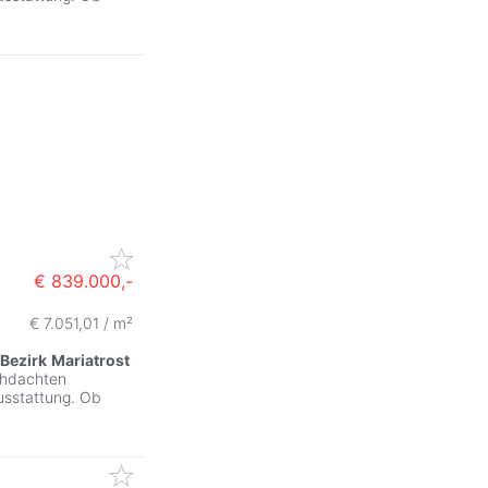
€ 839.000,-
€ 7.051,01 / m²
Bezirk
Mariatrost
chdachten
usstattung. Ob