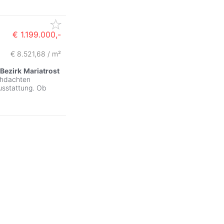
€ 1.199.000,-
€ 8.521,68 / m²
Bezirk
Mariatrost
chdachten
usstattung. Ob