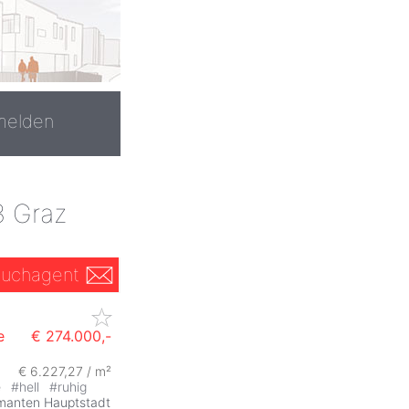
melden
3 Graz
uchagent
e
€ 274.000,-
€ 6.227,27 / m²
ZurÃ
e
#
hell
#
ruhig
manten Hauptstadt