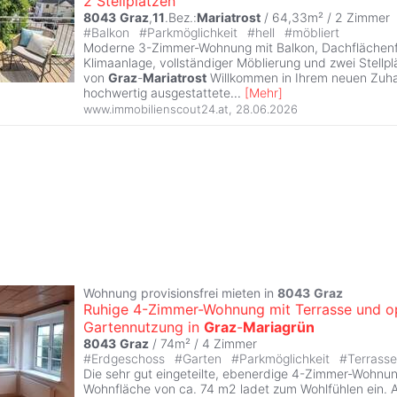
2 Stellplätzen
8043
Graz
,
11
.Bez.:
Mariatrost
/ 64,33m² /
2 Zimmer
#
Balkon
#
Parkmöglichkeit
#
hell
#
möbliert
Moderne 3-Zimmer-Wohnung mit Balkon, Dachflächenf
Klimaanlage, vollständiger Möblierung und zwei Stellpl
von
Graz
-
Mariatrost
Willkommen in Ihrem neuen Zuha
hochwertig ausgestattete
...
[
Mehr
]
www.immobilienscout24.at
,
28.06.2026
Wohnung provisionsfrei mieten in
8043
Graz
Ruhige 4-Zimmer-Wohnung mit Terrasse und op
Gartennutzung in
Graz
-
Mariagrün
8043
Graz
/ 74m² /
4 Zimmer
#
Erdgeschoss
#
Garten
#
Parkmöglichkeit
#
Terrass
Die sehr gut eingeteilte, ebenerdige 4-Zimmer-Wohnun
Wohnfläche von ca. 74 m2 ladet zum Wohlfühlen ein. A