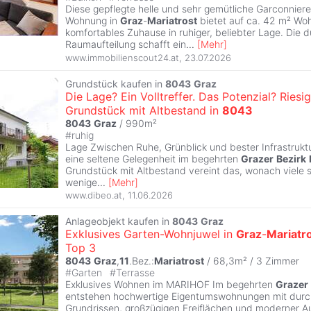
Diese gepflegte helle und sehr gemütliche Garconnier
Wohnung in
Graz
-
Mariatrost
bietet auf ca. 42 m² Woh
komfortables Zuhause in ruhiger, beliebter Lage. Die 
Raumaufteilung schafft ein
...
[
Mehr
]
www.immobilienscout24.at
,
23.07.2026
Grundstück kaufen in
8043
Graz
Die Lage? Ein Volltreffer. Das Potenzial? Riesig
Grundstück mit Altbestand in
8043
8043
Graz
/ 990m²
#
ruhig
Lage Zwischen Ruhe, Grünblick und bester Infrastruktur
eine seltene Gelegenheit im begehrten
Grazer
Bezirk
Grundstück mit Altbestand vereint das, wonach viele 
wenige
...
[
Mehr
]
www.dibeo.at
,
11.06.2026
Anlageobjekt kaufen in
8043
Graz
Exklusives Garten-Wohnjuwel in
Graz
-
Mariatr
Top 3
8043
Graz
,
11
.Bez.:
Mariatrost
/ 68,3m² /
3 Zimmer
#
Garten
#
Terrasse
Exklusives Wohnen im MARIHOF Im begehrten
Grazer
entstehen hochwertige Eigentumswohnungen mit dur
Grundrissen, großzügigen Freiflächen und moderner A