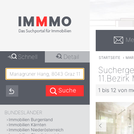
Me
Schnell
Detail
STARTSEITE
›
MARI
Sucherge
11.Bezirk 
1 bis 12 von m
BUNDESLÄNDER
Immobilien Burgenland
Immobilien Kärnten
Immobilien Niederösterreich