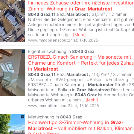
Ihr neues Zuhause oder Ihre nächste Investition
Zimmer-Wohnung in
Graz
-
Mariatrost
8043
Graz
,
11
.Bez.:
Mariatrost
/ 31,5m² /
1 Zimmer
Nutzen Sie die Gelegenheit, eine kompakte und gut ve
Anlegerimmobilie in einer der gefragtesten Lagen von
Diese gepflegte 1-Zimmer-Wohnung ist ideal für Kapital
solide und langfristig
...
[
Mehr
]
www.immobilienscout24.at
,
17.10.2025
Eigentumswohnung in
8043
Graz
ERSTBEZUG nach Sanierung - Maisonette mit
Charme und Komfort – Perfekt für jedes Zuha
in
Mariatrost
8043
Graz
,
11
.Bez.:
Mariatrost
/ 113,01m² /
3 Zimmer
#
Maisonette
#
WG-geeignet
#
Balkon
#
Erstbezug
#
ERSTBEZUG nach Sanierung -
Mariatroster
Straße 28/
Maisonette mit Balkon in
Graz
-
Mariatrost
Diese beei
Maisonette-Wohnung in
8043
Graz
ist der perfekte Ort
urbanes Wohnen mit einem
...
[
Mehr
]
www.immobilienscout24.at
,
15.10.2025
Mietwohnung in
8043
Graz
Hochwertige 3-Zimmer-Wohnung in
Graz
-
Mariatrost
– voll möbliert mit Balkon, Klimaan