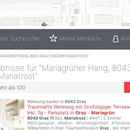
ine Suchprofile
Meine Merkliste
An
AGRÜNER HANG, 8043 GRAZ 11.BEZIRK MARIATROST
bnisse für "Mariagrüner Hang, 804
Mariatrost"
S
ehr als 120
Wohnung kaufen in
8043
Graz
Traumhafte Wohnung mit Großzügiger Terrass
Inkl. Tg - Parkplatz in
Graz
-
Mariagrün
8043
Graz
,
11
.Bez.:
Mariatrost
/ 44m² /
2 Zimmer
#
WG-geeignet
#
Balkon
#
Parkmöglichkeit
#
Terrass
Willkommen in Ihrer Traumwohnung in
Graz
, der char