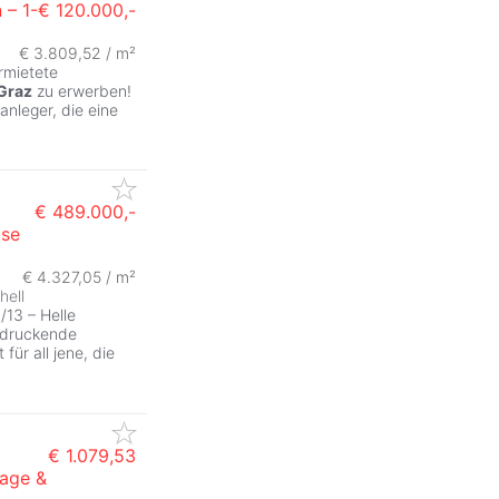
 – 1-
€ 120.000,-
€ 3.809,52 / m²
rmietete
Graz
zu erwerben!
anleger, die eine
€ 489.000,-
use
€ 4.327,05 / m²
hell
13 – Helle
ndruckende
 für all jene, die
€ 1.079,53
lage &