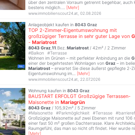
über den zentralen Vorraum getrennt begehbar, auch 
bestens möglich.
...
[
Mehr
]
www.immobilienscout24.at
,
02.08.2026
Anlageobjekt kaufen in
8043
Graz
TOP 2-Zimmer-Eigentumswohnung mit
großzügiger Terrasse in sehr guter Lage von
G
-
Mariatrost
8043
Graz
,
11
.Bez.:
Mariatrost
/ 42m² /
2 Zimmer
#
Balkon
#
Terrasse
Wohnen im Grünen – mit perfekter Anbindung an die
G
einer der begehrtesten Wohnlagen von
Graz
– im belie
Mariatrost
– erwartet Sie diese äußerst gepflegte 2-
Eigentumswohnung im
...
[
Mehr
]
www.immobilienscout24.at
,
22.07.2026
Wohnung kaufen in
8043
Graz
BAUSTART ERFOLGT Großzügige Terrassen-
Maisonette in
Mariagrün
8043
Graz
/ 105,92m² /
5 Zimmer
#
Maisonette
#
Parkmöglichkeit
#
Terrasse
#
barriere
Großzügige Maisonette auf zwei Ebenen mit rund 106
einer fast 50 m² großen Dachterrasse. Klare Architektur
Raumgefühl, das man so nicht oft findet. Hier wurde n
[
Mehr
]