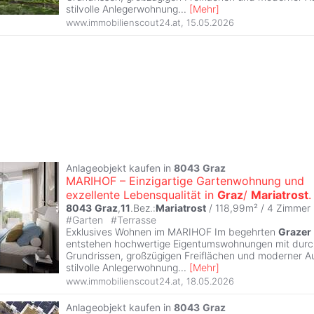
stilvolle Anlegerwohnung
...
[
Mehr
]
www.immobilienscout24.at
,
15.05.2026
Anlageobjekt kaufen in
8043
Graz
MARIHOF – Einzigartige Gartenwohnung und
exzellente Lebensqualität in
Graz
/
Mariatrost
.
8043
Graz
,
11
.Bez.:
Mariatrost
/ 118,99m² /
4 Zimmer
#
Garten
#
Terrasse
Exklusives Wohnen im MARIHOF Im begehrten
Grazer
entstehen hochwertige Eigentumswohnungen mit dur
Grundrissen, großzügigen Freiflächen und moderner A
stilvolle Anlegerwohnung
...
[
Mehr
]
www.immobilienscout24.at
,
18.05.2026
Anlageobjekt kaufen in
8043
Graz