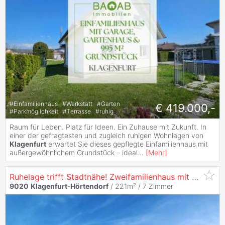
#
Einfamilienhaus
#
Werkstatt
#
Garten
€ 419.000,-
#
Parkmöglichkeit
#
Terrasse
#
ruhig
Raum für Leben. Platz für Ideen. Ein Zuhause mit Zukunft. In
einer der gefragtesten und zugleich ruhigen Wohnlagen von
Klagenfurt
erwartet Sie dieses gepflegte Einfamilienhaus mit
außergewöhnlichem Grundstück – ideal
...
[
Mehr
]
Ruhelage trifft Stadtnähe! Zweifamilienhaus mit Doppelgarage, Pool und Gartenhaus
9020
Klagenfurt
-
Hörtendorf
/ 221m² /
7 Zimmer