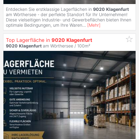
Entdecken Sie erstklassige Lagerflächen in
9020
Klagenfurt
am Wörthersee - der perfekte Standort für Ihr Unternehmen!
Diese vielseitigen Industrie- und Gewerbeflächen bieten Ihnen
optimale Bedingungen, um Ihre Waren
...
[
Mehr
]
Top Lagerfläche in
9020
Klagenfurt
9020
Klagenfurt
am Wörthersee / 100m²