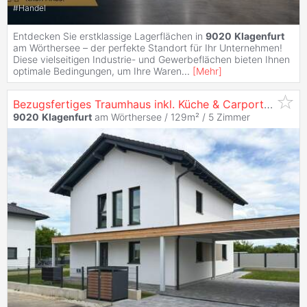
#
Handel
Entdecken Sie erstklassige Lagerflächen in
9020
Klagenfurt
am Wörthersee – der perfekte Standort für Ihr Unternehmen!
Diese vielseitigen Industrie- und Gewerbeflächen bieten Ihnen
optimale Bedingungen, um Ihre Waren
...
[
Mehr
]
Bezugsfertiges Traumhaus inkl. Küche & Carport - Sommeraktion! I Vorstadtleben
9020
Klagenfurt
am Wörthersee / 129m² /
5 Zimmer