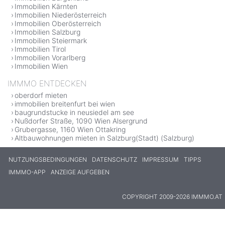
Immobilien Kärnten
Immobilien Niederösterreich
Immobilien Oberösterreich
Immobilien Salzburg
Immobilien Steiermark
Immobilien Tirol
Immobilien Vorarlberg
Immobilien Wien
IMMMO ENTDECKEN
oberdorf mieten
immobilien breitenfurt bei wien
baugrundstucke in neusiedel am see
Nußdorfer Straße, 1090 Wien Alsergrund
Grubergasse, 1160 Wien Ottakring
Altbauwohnungen mieten in Salzburg(Stadt) (Salzburg)
NUTZUNGSBEDINGUNGEN
DATENSCHUTZ
IMPRESSUM
TIPPS
IMMMO-APP
ANZEIGE AUFGEBEN
COPYRIGHT 2009-2026 IMMMO.AT