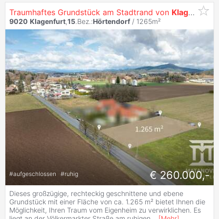
Traumhaftes Grundstück am Stadtrand von
Klagenfurt
–
9020
Klagenfurt
,
15
.Bez.:
Hörtendorf
/ 1265m²
€ 260.000,-
#
aufgeschlossen
#
ruhig
Dieses großzügige, rechteckig geschnittene und ebene
Grundstück mit einer Fläche von ca. 1.265 m² bietet Ihnen die
Möglichkeit, Ihren Traum vom Eigenheim zu verwirklichen. Es
liegt an der Völkermarkter Straße am ruhigen
...
[
Mehr
]