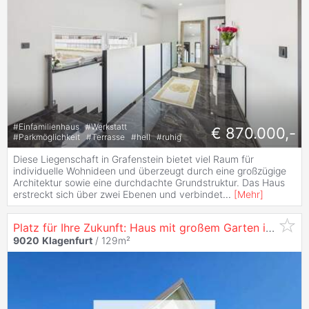
#
Einfamilienhaus
#
Werkstatt
€ 870.000,-
#
Parkmöglichkeit
#
Terrasse
#
hell
#
ruhig
Diese Liegenschaft in Grafenstein bietet viel Raum für
individuelle Wohnideen und überzeugt durch eine großzügige
Architektur sowie eine durchdachte Grundstruktur. Das Haus
erstreckt sich über zwei Ebenen und verbindet
...
[
Mehr
]
Platz für Ihre Zukunft: Haus mit großem Garten in
Klage
9020
Klagenfurt
/ 129m²