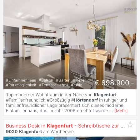
#
Einfamilienhaus
#
Balkon
#
Garten
#
Keller
€ 698.900,-
#
Parkmöglichkeit
#
Terrasse
#
hell
#
ruhig
Top moderner Wohntraum in der Nähe von
Klagenfurt
#Familienfreundlich #Großzügig #
Hörtendorf
In ruhiger und
familienfreundlicher Lage präsentiert sich dieses moderne
Einfamilienhaus, das im Jahr 2006 errichtet wurde.
...
[
Mehr
]
Business Desk in
Klagenfurt
- Schreibtische zur Miete
9020
Klagenfurt
am Wörthersee