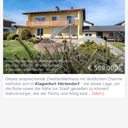
#
Mehrfamilienhaus
#
Werkstatt
#
Balkon
#
Garten
#
Keller
#
Parkmöglichkeit
€ 559.000,-
#
Terrasse
#
barrierefrei
#
ruhig
Dieses ansprechende Zweifamilienhaus mit ländlichem Charme
befindet sich in
Klagenfurt
-
Hörtendorf
- die ideale Lage, um
die Ruhe sowie die Nähe zur Stadt genießen zu können!
Nahversorger, wie der Penny und Adeg sind
...
[
Mehr
]