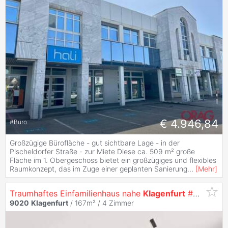
€ 4.946,84
#
Büro
Großzügige Bürofläche - gut sichtbare Lage - in der
Pischeldorfer Straße - zur Miete Diese ca. 509 m² große
Fläche im 1. Obergeschoss bietet ein großzügiges und flexibles
Raumkonzept, das im Zuge einer geplanten Sanierung
...
[
Mehr
]
Traumhaftes Einfamilienhaus nahe
Klagenfurt
#modern #großzügig #panoramablick
9020
Klagenfurt
/ 167m² /
4 Zimmer