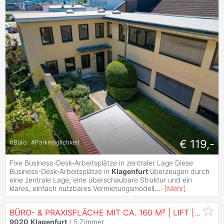
€ 119,-
#
Büro
#
Parkmöglichkeit
Fixe Business-Desk-Arbeitsplätze in zentraler Lage Diese
Business-Desk-Arbeitsplätze in
Klagenfurt
überzeugen durch
eine zentrale Lage, eine überschaubare Struktur und ein
klares, einfach nutzbares Vermietungsmodell.
...
[
Mehr
]
BÜRO- & PRAXISFLÄCHE MIT CA. 160 M² | LIFT | PARKPLÄTZE |
9020
Klagenfurt
/
5 Zimmer