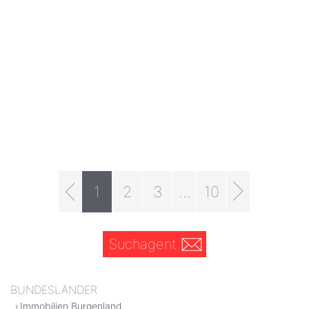
1
2
3
...
10
Suchagent
BUNDESLÄNDER
Immobilien Burgenland