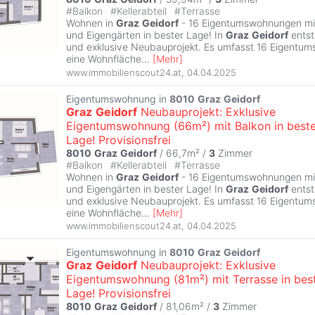
#
Balkon
#
Kellerabteil
#
Terrasse
Wohnen in
Graz
Geidorf
- 16 Eigentumswohnungen mit
und Eigengärten in bester Lage! In
Graz
Geidorf
entst
und exklusive Neubauprojekt. Es umfasst 16 Eigentu
eine Wohnfläche
...
[
Mehr
]
www.immobilienscout24.at
,
04.04.2025
Eigentumswohnung in
8010
Graz
Geidorf
Graz
Geidorf
Neubauprojekt: Exklusive
Eigentumswohnung (66m²) mit Balkon in beste
Lage! Provisionsfrei
8010
Graz
Geidorf
/ 66,7m² /
3
Zimmer
#
Balkon
#
Kellerabteil
#
Terrasse
Wohnen in
Graz
Geidorf
- 16 Eigentumswohnungen mit
und Eigengärten in bester Lage! In
Graz
Geidorf
entst
und exklusive Neubauprojekt. Es umfasst 16 Eigentu
eine Wohnfläche
...
[
Mehr
]
www.immobilienscout24.at
,
04.04.2025
Eigentumswohnung in
8010
Graz
Geidorf
Graz
Geidorf
Neubauprojekt: Exklusive
Eigentumswohnung (81m²) mit Terrasse in bes
Lage! Provisionsfrei
8010
Graz
Geidorf
/ 81,06m² /
3
Zimmer