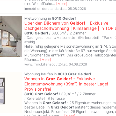
eine Wohnfläche
...
[
Mehr
]
immobilien.derstandard.at
,
05.08.2026
Mietwohnung in
8010
Geidorf
Über den Dächern von
Geidorf
– Exklusive
Dachgeschoßwohnung | Klimaanlage | in TOP 
8010
Geidorf
/ 69,05m² /
2 Zimmer
#
Dachgeschoss
#
Maisonette
#
Kellerabteil
#
Parkmö
#
ruhig
Helle, ruhig gelegene Maisonettewohnung im
3
./4. Sto
die Wohnung) in der Körösistraße 67, nur wenige Schri
Murpromenade entfernt. Das großzügige Halbbogenfen
Räume
...
[
Mehr
]
www.immobilienscout24.at
,
04.08.2026
Wohnung kaufen in
8010
Graz
Geidorf
Wohnen in
Graz
Geidorf
- Exklusive
Eigentumswohnung (39m²) in bester Lage!
Provisionsfrei
8010
Graz
Geidorf
/ 39,38m² /
2 Zimmer
#
Kellerabteil
#
Terrasse
Wohnen in
Graz
Geidorf
- 25 Eigentumswohnungen mit
bester Lage! In
Graz
Geidorf
entsteht dieses moderne
Neubauprojekt. Es umfasst 25 Eigentumswohnungen, d
von 30-81 m² bieten.
...
[
Mehr
]