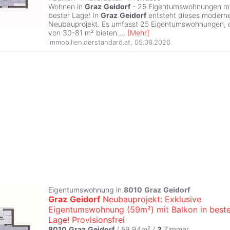
Wohnen in
Graz
Geidorf
- 25 Eigentumswohnungen mit
bester Lage! In
Graz
Geidorf
entsteht dieses moderne
Neubauprojekt. Es umfasst 25 Eigentumswohnungen, d
von 30-81 m² bieten.
...
[
Mehr
]
immobilien.derstandard.at
,
05.08.2026
Eigentumswohnung in
8010
Graz
Geidorf
Graz
Geidorf
Neubauprojekt: Exklusive
Eigentumswohnung (59m²) mit Balkon in beste
Lage! Provisionsfrei
8010
Graz
Geidorf
/ 59,94m² /
3
Zimmer