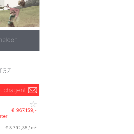
melden
raz
uchagent
€ 967.159,-
ster
€ 8.792,35 / m²