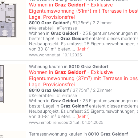
Wohnen in
Graz
Geidorf
- Exklusive
Eigentumswohnung (51m²) mit Terrasse in bes
Lage! Provisionsfrei
8010
Graz
Geidorf
/ 51,25m² /
2 Zimmer
#
Kellerabteil
#
Terrasse
Wohnen in
Graz
Geidorf
- 25 Eigentumswohnungen mit
bester Lage! In
Graz
Geidorf
entsteht dieses moderne
Neubauprojekt. Es umfasst 25 Eigentumswohnungen, d
von 30-81 m² bieten.
...
[
Mehr
]
www.wohnnet.at
,
19.11.2025
Wohnung kaufen in
8010
Graz
Geidorf
Wohnen in
Graz
Geidorf
- Exklusive
Eigentumswohnung (37m²) mit Terrasse in bes
Lage! Provisionsfrei
8010
Graz
Geidorf
/ 37,75m² /
2 Zimmer
#
Kellerabteil
#
Terrasse
Wohnen in
Graz
Geidorf
- 25 Eigentumswohnungen mit
bester Lage! In
Graz
Geidorf
entsteht dieses moderne
Neubauprojekt. Es umfasst 25 Eigentumswohnungen, d
von 30-81 m² bieten.
...
[
Mehr
]
www.immobilienscout24.at
,
04.04.2025
Terrassenwohnung kaufen in
8010
Graz
Geidorf