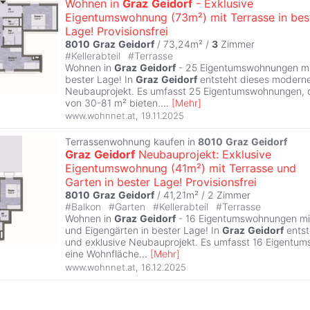
Wohnen in
Graz
Geidorf
- Exklusive
Eigentumswohnung (73m²) mit Terrasse in bes
Lage! Provisionsfrei
8010
Graz
Geidorf
/ 73,24m² /
3
Zimmer
#
Kellerabteil
#
Terrasse
Wohnen in
Graz
Geidorf
- 25 Eigentumswohnungen mit
bester Lage! In
Graz
Geidorf
entsteht dieses moderne
Neubauprojekt. Es umfasst 25 Eigentumswohnungen, d
von 30-81 m² bieten.
...
[
Mehr
]
www.wohnnet.at
,
19.11.2025
Terrassenwohnung kaufen in
8010
Graz
Geidorf
Graz
Geidorf
Neubauprojekt: Exklusive
Eigentumswohnung (41m²) mit Terrasse und
Garten in bester Lage! Provisionsfrei
8010
Graz
Geidorf
/ 41,21m² /
2 Zimmer
#
Balkon
#
Garten
#
Kellerabteil
#
Terrasse
Wohnen in
Graz
Geidorf
- 16 Eigentumswohnungen mit
und Eigengärten in bester Lage! In
Graz
Geidorf
entst
und exklusive Neubauprojekt. Es umfasst 16 Eigentu
eine Wohnfläche
...
[
Mehr
]
www.wohnnet.at
,
16.12.2025