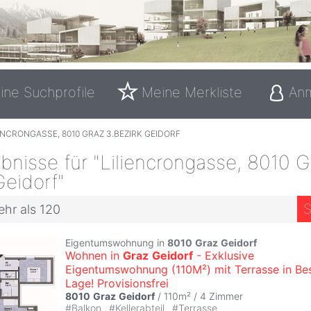
ine Suchprofile
Meine Merkliste
An
ENCRONGASSE, 8010 GRAZ 3.BEZIRK GEIDORF
nisse für "Liliencrongasse, 8010 G
Geidorf"
S
ehr als 120
Eigentumswohnung in
8010
Graz
Geidorf
Wohnen in
Graz
Geidorf
- Exklusive
Eigentumswohnung (110M²) mit Terrasse in Be
Lage! Provisionsfrei
8010
Graz
Geidorf
/ 110m² /
4 Zimmer
#
Balkon
#
Kellerabteil
#
Terrasse