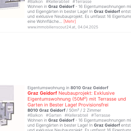
#
Balkon
#
Kellerabteil
#
Terrasse
Wohnen in
Graz
Geidorf
- 16 Eigentumswohnungen mit
und Eigengärten in bester Lage! In
Graz
Geidorf
entst
und exklusive Neubauprojekt. Es umfasst 16 Eigentu
eine Wohnfläche
...
[
Mehr
]
www.immobilienscout24.at
,
04.04.2025
Eigentumswohnung in
8010
Graz
Geidorf
Graz
Geidorf
Neubauprojekt: Exklusive
Eigentumswohnung (50M²) mit Terrasse und
Garten in Bester Lage! Provisionsfrei
8010
Graz
Geidorf
/ 50m² /
2 Zimmer
#
Balkon
#
Garten
#
Kellerabteil
#
Terrasse
Wohnen in
Graz
Geidorf
- 16 Eigentumswohnungen mit
und Eigengärten in bester Lage! In
Graz
Geidorf
entst
und exklusive Neubauprojekt. Es umfasst 16 Eigentu