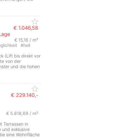
€ 1.046,58
Lage
€ 15,16 / m²
glichkeit
#
hell
ck (Lift bis direkt vor
tte von der
ster und die hohen
€ 229.140,-
€ 5.818,69 / m²
 Terrassen in
 und exklusive
ie eine Wohnfläche