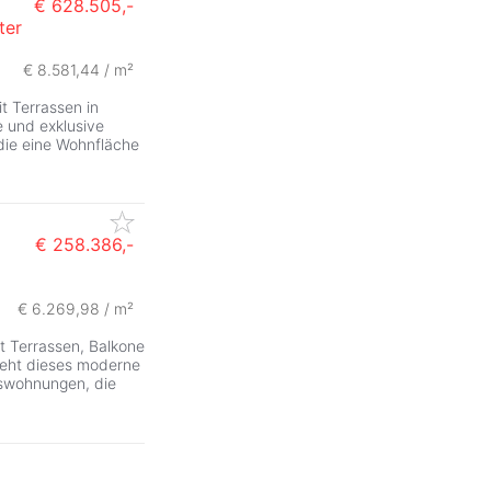
€ 628.505,-
ter
€ 8.581,44 / m²
 Terrassen in
 und exklusive
ie eine Wohnfläche
€ 258.386,-
€ 6.269,98 / m²
 Terrassen, Balkone
eht dieses moderne
mswohnungen, die