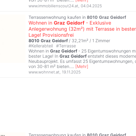
www.immobilienscout24.at
,
04.04.2025
Terrassenwohnung kaufen in
8010
Graz
Geidorf
Wohnen in
Graz
Geidorf
- Exklusive
Anlegerwohnung (32m²) mit Terrasse in bester
Lage! Provisionsfrei
8010
Graz
Geidorf
/ 32,21m² /
1 Zimmer
#
Kellerabteil
#
Terrasse
Wohnen in
Graz
Geidorf
- 25 Eigentumswohnungen mit
bester Lage! In
Graz
Geidorf
entsteht dieses moderne
Neubauprojekt. Es umfasst 25 Eigentumswohnungen, d
von 30-81 m² bieten.
...
[
Mehr
]
www.wohnnet.at
,
19.11.2025
Terrassenwohnung kaufen in
8010
Graz
Geidorf