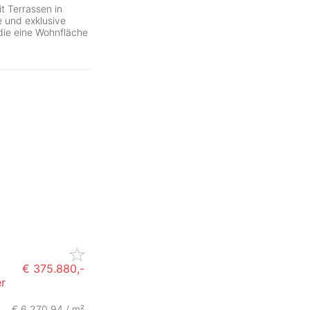
 Terrassen in
 und exklusive
ie eine Wohnfläche
€ 375.880,-
r
€ 6.270,94 / m²