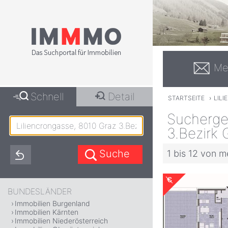
Me
Schnell
Detail
STARTSEITE
›
LILI
Suchergeb
3.Bezirk 
1 bis 12 von m
BUNDESLÄNDER
Immobilien Burgenland
Immobilien Kärnten
Immobilien Niederösterreich