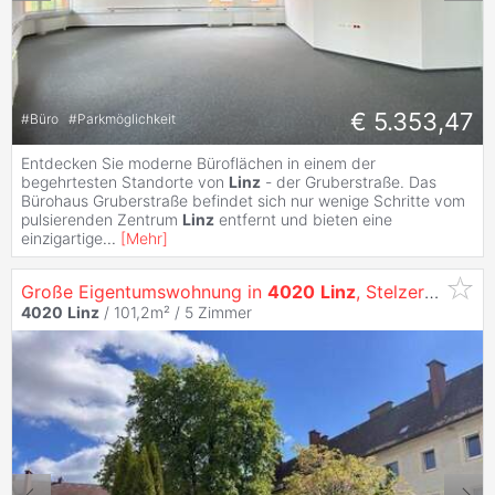
€ 5.353,47
#
Büro
#
Parkmöglichkeit
Entdecken Sie moderne Büroflächen in einem der
begehrtesten Standorte von
Linz
- der Gruberstraße. Das
Bürohaus Gruberstraße befindet sich nur wenige Schritte vom
pulsierenden Zentrum
Linz
entfernt und bieten eine
einzigartige
...
[
Mehr
]
Große Eigentumswohnung in
4020
Linz
, Stelzerstraße 43 Top 4
4020
Linz
/ 101,2m² /
5 Zimmer