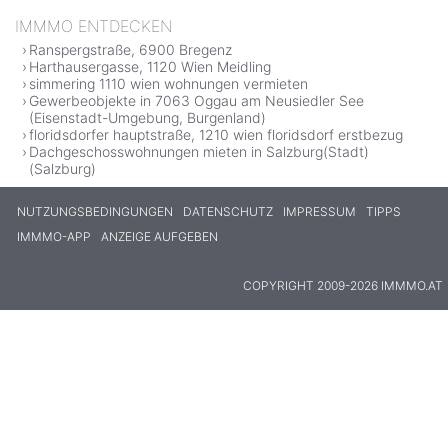
IMMMO ENTDECKEN
Ranspergstraße, 6900 Bregenz
Harthausergasse, 1120 Wien Meidling
simmering 1110 wien wohnungen vermieten
Gewerbeobjekte in 7063 Oggau am Neusiedler See
(Eisenstadt-Umgebung, Burgenland)
floridsdorfer hauptstraße, 1210 wien floridsdorf erstbezug
Dachgeschosswohnungen mieten in Salzburg(Stadt)
(Salzburg)
NUTZUNGSBEDINGUNGEN
DATENSCHUTZ
IMPRESSUM
TIPPS
IMMMO-APP
ANZEIGE AUFGEBEN
COPYRIGHT 2009-2026 IMMMO.AT