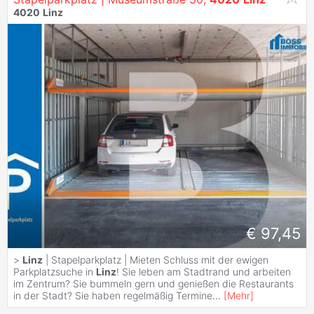
4020
Linz
€ 97,45
>
Linz
| Stapelparkplatz | Mieten Schluss mit der ewigen
Parkplatzsuche in
Linz
! Sie leben am Stadtrand und arbeiten
im Zentrum? Sie bummeln gern und genießen die Restaurants
in der Stadt? Sie haben regelmäßig Termine
...
[
Mehr
]