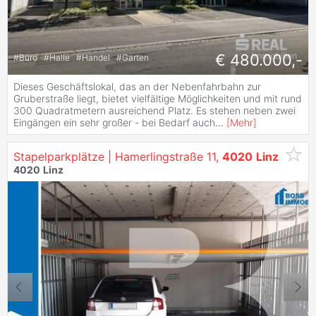
€ 480.000,-
#
Büro
#
Halle
#
Handel
#
Garten
Dieses Geschäftslokal, das an der Nebenfahrbahn zur
Gruberstraße liegt, bietet vielfältige Möglichkeiten und mit rund
300 Quadratmetern ausreichend Platz. Es stehen neben zwei
Eingängen ein sehr großer - bei Bedarf auch
...
[
Mehr
]
Stapelparkplätze | Hamerlingstraße 11,
4020
Linz
4020
Linz