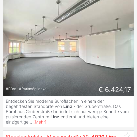
€ 6.424,17
#
Büro
#
Parkmöglichkeit
Entdecken Sie moderne Büroflächen in einem der
begehrtesten Standorte von
Linz
- der Gruberstraße. Das
Bürohaus Gruberstraße befindet sich nur wenige Schritte vom
pulsierenden Zentrum
Linz
entfernt und bieten eine
einzigartige
...
[
Mehr
]
Stapelparkplatz | Museumstraße 30,
4020
Linz