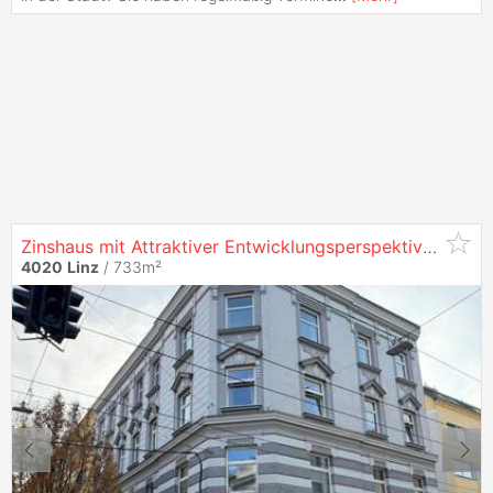
Zinshaus mit Attraktiver Entwicklungsperspektive in
40
4020
Linz
/ 733m²