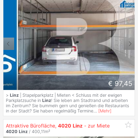
€ 97,45
>
Linz
| Stapelparkplatz | Mieten < Schluss mit der ewigen
Parkplatzsuche in
Linz
! Sie leben am Stadtrand und arbeiten
im Zentrum? Sie bummeln gern und genießen die Restaurants
in der Stadt? Sie haben regelmäßig Termine
...
[
Mehr
]
Attraktive Bürofläche,
4020
Linz
- zur Miete
4020
Linz
/ 400,11m²