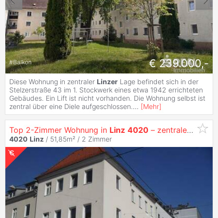
€ 239.000,-
#
Balkon
Diese Wohnung in zentraler
Linzer
Lage befindet sich in der
Stelzerstraße 43 im 1. Stockwerk eines etwa 1942 errichteten
Gebäudes. Ein Lift ist nicht vorhanden. Die Wohnung selbst ist
zentral über eine Diele aufgeschlossen.
...
[
Mehr
]
Top 2-Zimmer Wohnung in
Linz
4020
– zentrale Lage
4020
Linz
/ 51,85m² /
2 Zimmer