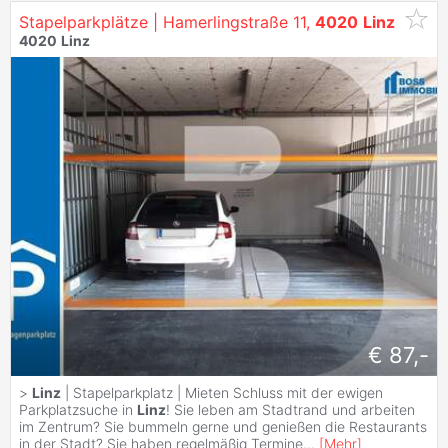
Stapelparkplätze | Hamerlingstraße 11,
4020
Linz
4020
Linz
€ 87,-
>
Linz
| Stapelparkplatz | Mieten Schluss mit der ewigen
Parkplatzsuche in
Linz
! Sie leben am Stadtrand und arbeiten
im Zentrum? Sie bummeln gerne und genießen die Restaurants
in der Stadt? Sie haben regelmäßig Termine
...
[
Mehr
]