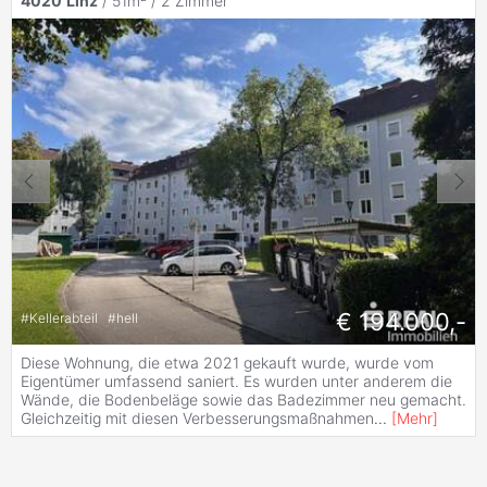
4020
Linz
/ 51m² /
2 Zimmer
€ 194.000,-
#
Kellerabteil
#
hell
Diese Wohnung, die etwa 2021 gekauft wurde, wurde vom
Eigentümer umfassend saniert. Es wurden unter anderem die
Wände, die Bodenbeläge sowie das Badezimmer neu gemacht.
Gleichzeitig mit diesen Verbesserungsmaßnahmen
...
[
Mehr
]