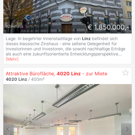
€ 1.850.000,-
#
Zinshaus
Lage: In begehrter Innenstadtlage von
Linz
befindet sich
dieses klassische Zinshaus - eine seltene Gelegenheit für
Investorinnen und Investoren, die sowohl nachhaltige Erträge
als auch eine zukunftsorientierte Entwicklungsperspektive
...
[
Mehr
]
Attraktive Bürofläche,
4020
Linz
- zur Miete
4020
Linz
/ 400m²