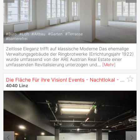
#
Büro
#
Loft
#
Altbau
#
Garten
#
Terrasse
#
barrierefrei
Zeitlose Eleganz trifft auf klassische Moderne Das ehemalige
Verwaltungsgebäude der Ringbrotwerke (Errichtungsjahr 1922)
wurde umfassend von der ARE Austrian Real Estate einer
umfassenden Revitalisierung unterzogen und
...
[
Mehr
]
Die Fläche Für ihre Vision! Events - Nachtlokal - Gastronomie - Club - zu Mieten in
4040
Linz