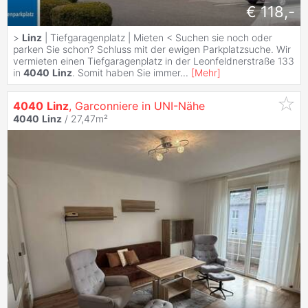
€ 118,-
>
Linz
| Tiefgaragenplatz | Mieten < Suchen sie noch oder
parken Sie schon? Schluss mit der ewigen Parkplatzsuche. Wir
vermieten einen Tiefgaragenplatz in der Leonfeldnerstraße 133
in
4040
Linz
. Somit haben Sie immer
...
[
Mehr
]
4040
Linz
, Garconniere in UNI-Nähe
4040
Linz
/ 27,47m²