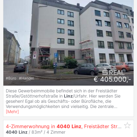
€ 405.000,-
#
Büro
#
Handel
Diese Gewerbeimmobilie befindet sich in der Freistädter
Straße/Gstöttnerhofstraße in
Linz
/Urfahr. Hier werden Sie
gesehen! Egal ob als Geschäfts- oder Bürofläche, die
Verwendungsmöglichkeiten sind vielseitig. Die zentrale
...
[
Mehr
]
4-Zimmerwohnung in
4040
Linz
, Freistädter Straße 86 Top 4
4040
Linz
/ 83m² /
4 Zimmer