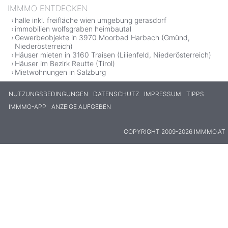
IMMMO ENTDECKEN
halle inkl. freifläche wien umgebung gerasdorf
immobilien wolfsgraben heimbautal
Gewerbeobjekte in 3970 Moorbad Harbach (Gmünd,
Niederösterreich)
Häuser mieten in 3160 Traisen (Lilienfeld, Niederösterreich)
Häuser im Bezirk Reutte (Tirol)
Mietwohnungen in Salzburg
NUTZUNGSBEDINGUNGEN
DATENSCHUTZ
IMPRESSUM
TIPPS
IMMMO-APP
ANZEIGE AUFGEBEN
COPYRIGHT 2009-2026 IMMMO.AT