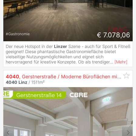
€ 7.078,06
#
Gastronomie
Der neue Hotspot in der
Linzer
Szene - auch für Sport & Fitneß
geeignet! Diese phantastische Gastronomiefläche bietet
vielseitige Nutzungsmöglichkeiten und eignet sich
hervorragend für kreative Konzepte. Ob als trendiger
...
[
Mehr
]
4040
, Gerstnerstraße / Moderne Büroflächen mit Einzigartigem Flair auf 3 Ebenen in
4040
Linz
/ 1511m²