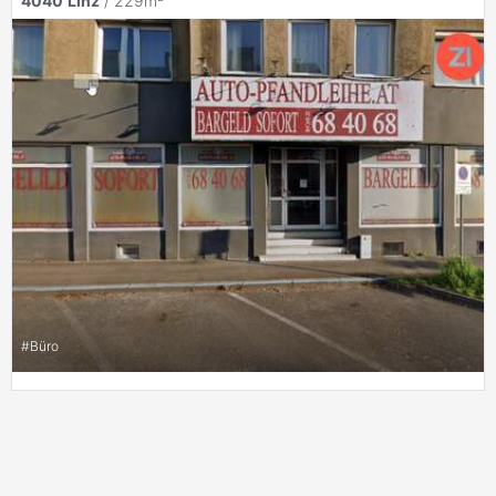
4040
Linz
/ 229m²
#
Büro