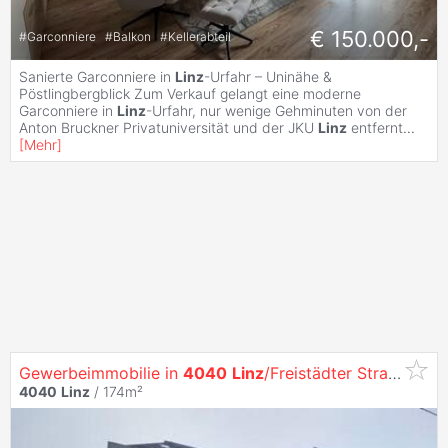
€ 150.000,-
#
Garconniere
#
Balkon
#
Kellerabteil
Sanierte Garconniere in
Linz
-Urfahr – Uninähe &
Pöstlingbergblick Zum Verkauf gelangt eine moderne
Garconniere in
Linz
-Urfahr, nur wenige Gehminuten von der
Anton Bruckner Privatuniversität und der JKU
Linz
entfernt
...
[
Mehr
]
Gewerbeimmobilie in
4040
Linz
/Freistädter Straße
4040
Linz
/ 174m²