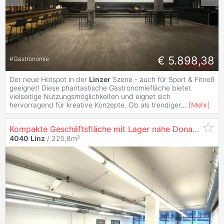
€ 5.898,38
#
Gastronomie
Der neue Hotspot in der
Linzer
Szene - auch für Sport & Fitneß
geeignet! Diese phantastische Gastronomiefläche bietet
vielseitige Nutzungsmöglichkeiten und eignet sich
hervorragend für kreative Konzepte. Ob als trendiger
...
[
Mehr
]
Kompakte Geschäftsfläche mit Lager nahe Donau zu mieten - in
4040
Linz
/ 225,8m²