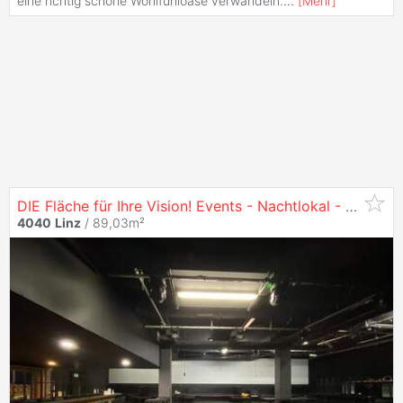
eine richtig schöne Wohlfühloase verwandeln.
...
[
Mehr
]
DIE Fläche für Ihre Vision! Events - Nachtlokal - Gastronomie - Club - zu mieten in
4040
Linz
/ 89,03m²