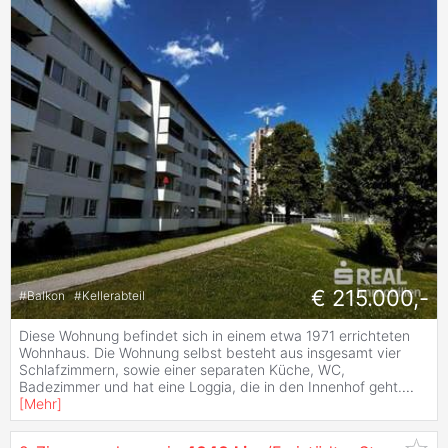
€ 215.000,-
#
Balkon
#
Kellerabteil
Diese Wohnung befindet sich in einem etwa 1971 errichteten
Wohnhaus. Die Wohnung selbst besteht aus insgesamt vier
Schlafzimmern, sowie einer separaten Küche, WC,
Badezimmer und hat eine Loggia, die in den Innenhof geht.
...
[
Mehr
]