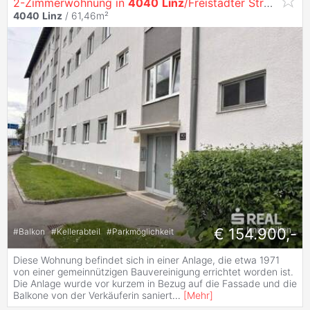
2-Zimmerwohnung in
4040
Linz
/Freistädter Straße 90 Top 9
4040
Linz
/ 61,46m²
€ 154.900,-
#
Balkon
#
Kellerabteil
#
Parkmöglichkeit
Diese Wohnung befindet sich in einer Anlage, die etwa 1971
von einer gemeinnützigen Bauvereinigung errichtet worden ist.
Die Anlage wurde vor kurzem in Bezug auf die Fassade und die
Balkone von der Verkäuferin saniert
...
[
Mehr
]