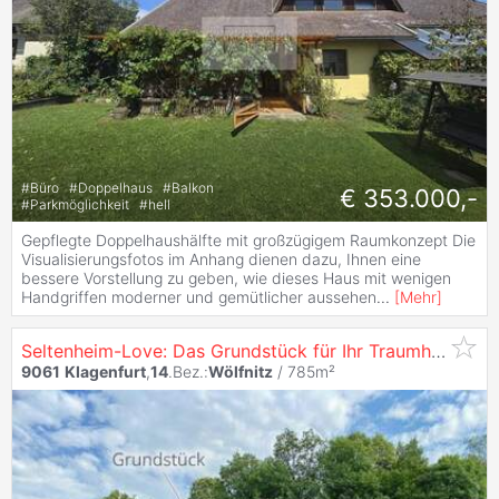
#
Büro
#
Doppelhaus
#
Balkon
€ 353.000,-
#
Parkmöglichkeit
#
hell
Gepflegte Doppelhaushälfte mit großzügigem Raumkonzept Die
Visualisierungsfotos im Anhang dienen dazu, Ihnen eine
bessere Vorstellung zu geben, wie dieses Haus mit wenigen
Handgriffen moderner und gemütlicher aussehen
...
[
Mehr
]
Seltenheim-Love: Das Grundstück für Ihr Traumhaus in
K
9061
Klagenfurt
,
14
.Bez.:
Wölfnitz
/ 785m²