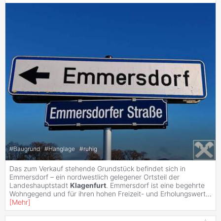
#
Baugrund
#
Hanglage
#
ruhig
Das zum Verkauf stehende Grundstück befindet sich in
Emmersdorf – ein nordwestlich gelegener Ortsteil der
Landeshauptstadt
Klagenfurt
. Emmersdorf ist eine begehrte
Wohngegend und für ihren hohen Freizeit- und Erholungswert
...
[
Mehr
]