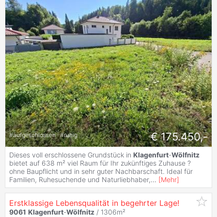
€ 175.450,-
#
aufgeschlossen
#
ruhig
Dieses voll erschlossene Grundstück in
Klagenfurt
-
Wölfnitz
bietet auf 638 m² viel Raum für Ihr zukünftiges Zuhause ?
ohne Baupflicht und in sehr guter Nachbarschaft. Ideal für
Familien, Ruhesuchende und Naturliebhaber,
...
[
Mehr
]
Erstklassige Lebensqualität in begehrter Lage!
9061
Klagenfurt
-
Wölfnitz
/ 1306m²