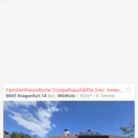
Familienfreundliche Doppelhaushälfte |inkl. Innenraumvisualisierung | Stadtnähe | 5 Zimmer |
9061
Klagenfurt
,
14
.Bez.:
Wölfnitz
/ 152m² /
6 Zimmer