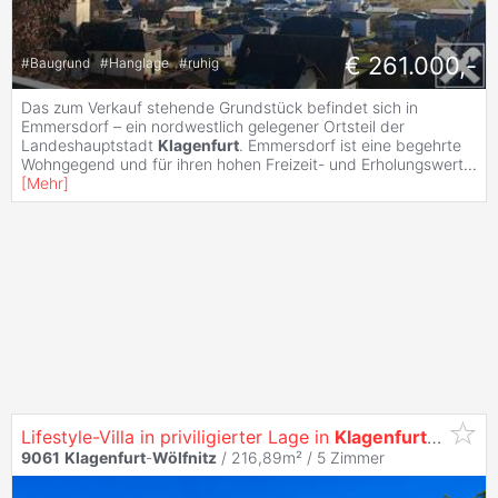
€ 261.000,-
#
Baugrund
#
Hanglage
#
ruhig
Das zum Verkauf stehende Grundstück befindet sich in
Emmersdorf – ein nordwestlich gelegener Ortsteil der
Landeshauptstadt
Klagenfurt
. Emmersdorf ist eine begehrte
Wohngegend und für ihren hohen Freizeit- und Erholungswert
...
[
Mehr
]
Lifestyle-Villa in priviligierter Lage in
Klagenfurt
am Wör
9061
Klagenfurt
-
Wölfnitz
/ 216,89m² /
5 Zimmer