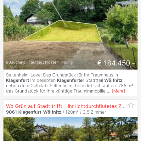
€ 184.450,-
#
Baugrund
#
aufgeschlossen
#
ruhig
Seltenheim-Love: Das Grundstück für Ihr Traumhaus in
Klagenfurt
Im beliebten
Klagenfurter
Stadtteil
Wölfnitz
,
neben dem Golfplatz Seltenheim, befindet sich auf ca. 785 m²
das Grundstück für Ihre künftige Traumimmobilie.
...
[
Mehr
]
Wo Grün auf Stadt trifft - Ihr lichtdurchflutetes Zuhause in
9061
Klagenfurt
-
Wölfnitz
/ 120m² /
3,5 Zimmer