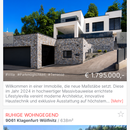
€ 1.795.000,-
#
Villa
#
Parkmöglichkeit
#
Terrasse
Willkommen in einer Immobilie, die neue Maßstäbe setzt. Diese
im Jahr 2024 in hochwertiger Massivbauweise errichtete
Lifestylevilla vereint moderne Architektur, innovative
Haustechnik und exklusive Ausstattung auf höchstem
...
[
Mehr
]
RUHIGE WOHNGEGEND
9061
Klagenfurt
-
Wölfnitz
/ 638m²