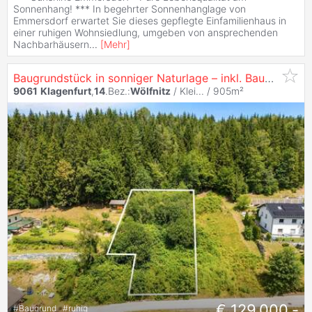
Sonnenhang! *** In begehrter Sonnenhanglage von
Emmersdorf erwartet Sie dieses gepflegte Einfamilienhaus in
einer ruhigen Wohnsiedlung, umgeben von ansprechenden
Nachbarhäusern
...
[
Mehr
]
Baugrundstück in sonniger Naturlage – inkl. Baugenehmigung für ein modernes Eigenheim
9061
Klagenfurt
,
14
.Bez.:
Wölfnitz
/ Klei... / 905m²
€ 129.000,-
#
Baugrund
#
ruhig