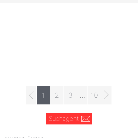
1
2
3
...
10
Suchagent