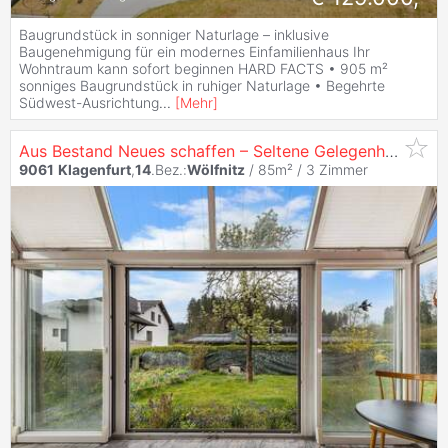
Baugrundstück in sonniger Naturlage – inklusive
Baugenehmigung für ein modernes Einfamilienhaus Ihr
Wohntraum kann sofort beginnen HARD FACTS • 905 m²
sonniges Baugrundstück in ruhiger Naturlage • Begehrte
Südwest-Ausrichtung
...
[
Mehr
]
Aus Bestand Neues schaffen – Seltene Gelegenheit in sonniger Siedlungslage!
9061
Klagenfurt
,
14
.Bez.:
Wölfnitz
/ 85m² /
3 Zimmer