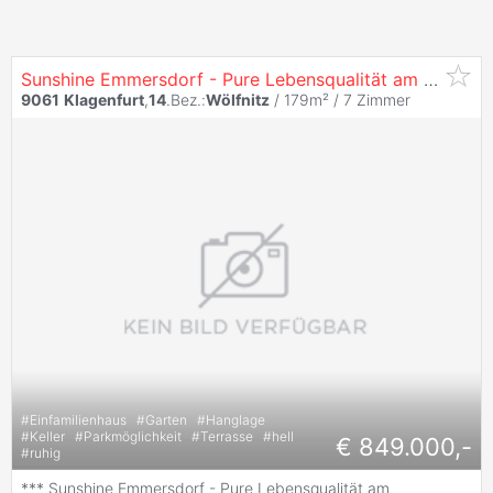
Sunshine Emmersdorf - Pure Lebensqualität am Sonnenhang!
9061
Klagenfurt
,
14
.Bez.:
Wölfnitz
/ 179m² /
7 Zimmer
#
Einfamilienhaus
#
Garten
#
Hanglage
#
Keller
#
Parkmöglichkeit
#
Terrasse
#
hell
€ 849.000,-
#
ruhig
*** Sunshine Emmersdorf - Pure Lebensqualität am