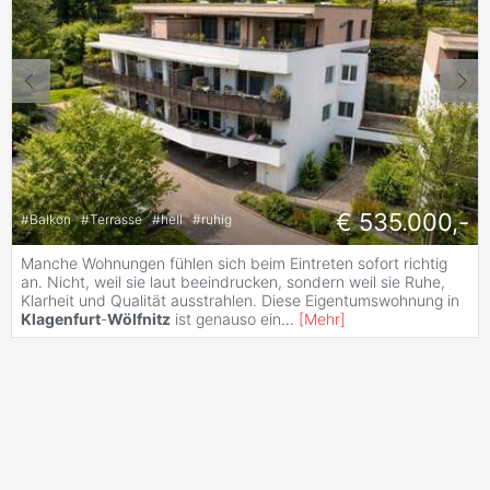
€ 535.000,-
#
Balkon
#
Terrasse
#
hell
#
ruhig
Manche Wohnungen fühlen sich beim Eintreten sofort richtig
an. Nicht, weil sie laut beeindrucken, sondern weil sie Ruhe,
Klarheit und Qualität ausstrahlen. Diese Eigentumswohnung in
Klagenfurt
-
Wölfnitz
ist genauso ein
...
[
Mehr
]