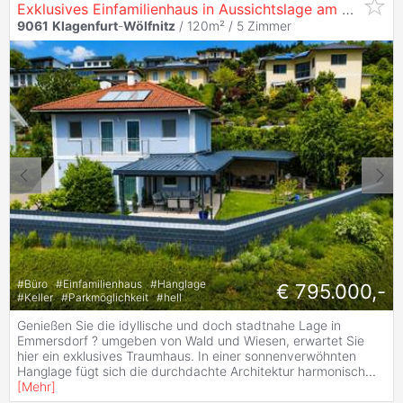
Exklusives Einfamilienhaus in Aussichtslage am Sonnenhang von Emmersdorf
9061
Klagenfurt
-
Wölfnitz
/ 120m² /
5 Zimmer
#
Büro
#
Einfamilienhaus
#
Hanglage
€ 795.000,-
#
Keller
#
Parkmöglichkeit
#
hell
Genießen Sie die idyllische und doch stadtnahe Lage in
Emmersdorf ? umgeben von Wald und Wiesen, erwartet Sie
hier ein exklusives Traumhaus. In einer sonnenverwöhnten
Hanglage fügt sich die durchdachte Architektur harmonisch
...
[
Mehr
]