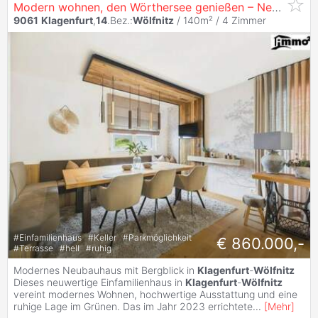
Modern wohnen, den Wörthersee genießen – Neubauhaus in begehrter Lage von
9061
Klagenfurt
,
14
.Bez.:
Wölfnitz
/ 140m² /
4 Zimmer
#
Einfamilienhaus
#
Keller
#
Parkmöglichkeit
€ 860.000,-
#
Terrasse
#
hell
#
ruhig
Modernes Neubauhaus mit Bergblick in
Klagenfurt
-
Wölfnitz
Dieses neuwertige Einfamilienhaus in
Klagenfurt
-
Wölfnitz
vereint modernes Wohnen, hochwertige Ausstattung und eine
ruhige Lage im Grünen. Das im Jahr 2023 errichtete
...
[
Mehr
]