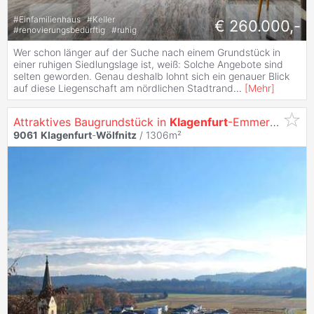
#
Einfamilienhaus
#
Keller
€ 260.000,-
#
renovierungsbedürftig
#
ruhig
Wer schon länger auf der Suche nach einem Grundstück in
einer ruhigen Siedlungslage ist, weiß: Solche Angebote sind
selten geworden. Genau deshalb lohnt sich ein genauer Blick
auf diese Liegenschaft am nördlichen Stadtrand
...
[
Mehr
]
Attraktives Baugrundstück in
Klagenfurt
-Emmersdorf - ruhige Lage, sonnig, ideal für Ihr Traumhaus!
9061
Klagenfurt
-
Wölfnitz
/ 1306m²