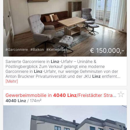
€ 150.000,-
#
Garconniere
#
Balkon
#
Kellerabteil
Sanierte Garconniere in
Linz
-Urfahr – Uninähe &
Pöstlingbergblick Zum Verkauf gelangt eine moderne
Garconniere in
Linz
-Urfahr, nur wenige Gehminuten von der
Anton Bruckner Privatuniversität und der JKU
Linz
entfernt
...
[
Mehr
]
Gewerbeimmobilie in
4040
Linz
/Freistädter Straße
4040
Linz
/ 174m²