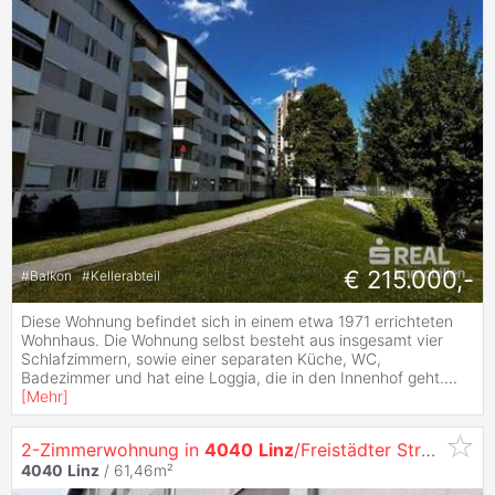
€ 215.000,-
#
Balkon
#
Kellerabteil
Diese Wohnung befindet sich in einem etwa 1971 errichteten
Wohnhaus. Die Wohnung selbst besteht aus insgesamt vier
Schlafzimmern, sowie einer separaten Küche, WC,
Badezimmer und hat eine Loggia, die in den Innenhof geht.
...
[
Mehr
]
2-Zimmerwohnung in
4040
Linz
/Freistädter Straße 90 Top 9
4040
Linz
/ 61,46m²