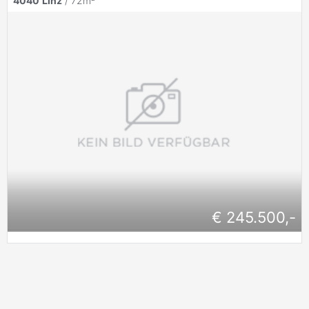
4040
Linz
/ 72m²
€ 245.500,-