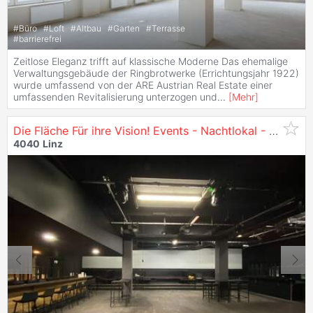
#
Büro
#
Loft
#
Altbau
#
Garten
#
Terrasse
#
barrierefrei
Zeitlose Eleganz trifft auf klassische Moderne Das ehemalige
Verwaltungsgebäude der Ringbrotwerke (Errichtungsjahr 1922)
wurde umfassend von der ARE Austrian Real Estate einer
umfassenden Revitalisierung unterzogen und
...
[
Mehr
]
Die Fläche Für ihre Vision! Events - Nachtlokal - Gastronomie - Club - zu Mieten in
4040
Linz