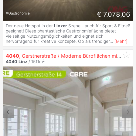
€ 7.078,06
#
Gastronomie
Der neue Hotspot in der
Linzer
Szene - auch für Sport & Fitneß
geeignet! Diese phantastische Gastronomiefläche bietet
vielseitige Nutzungsmöglichkeiten und eignet sich
hervorragend für kreative Konzepte. Ob als trendiger
...
[
Mehr
]
4040
, Gerstnerstraße / Moderne Büroflächen mit Einzigartigem Flair auf 3 Ebenen in
4040
Linz
/ 1511m²