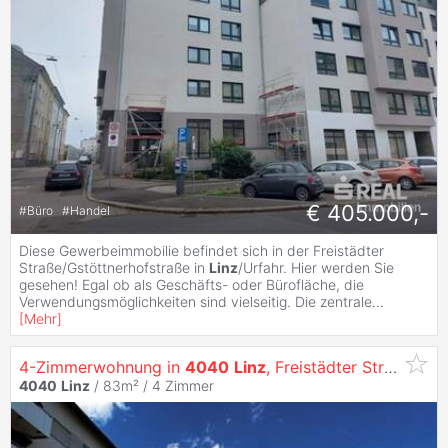
€ 405.000,-
#
Büro
#
Handel
Diese Gewerbeimmobilie befindet sich in der Freistädter
Straße/Gstöttnerhofstraße in
Linz
/Urfahr. Hier werden Sie
gesehen! Egal ob als Geschäfts- oder Bürofläche, die
Verwendungsmöglichkeiten sind vielseitig. Die zentrale
...
[
Mehr
]
4-Zimmerwohnung in
4040
Linz
, Freistädter Straße 86 Top 4
4040
Linz
/ 83m² /
4 Zimmer