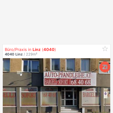
Büro/Praxis in
Linz
(
4040
)
4040
Linz
/ 229m²