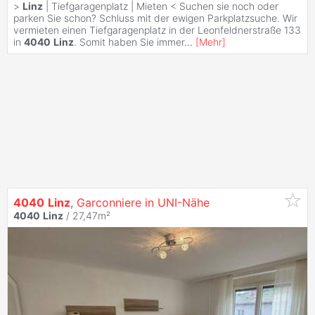
>
Linz
| Tiefgaragenplatz | Mieten < Suchen sie noch oder
parken Sie schon? Schluss mit der ewigen Parkplatzsuche. Wir
vermieten einen Tiefgaragenplatz in der Leonfeldnerstraße 133
in
4040
Linz
. Somit haben Sie immer
...
[
Mehr
]
4040
Linz
, Garconniere in UNI-Nähe
4040
Linz
/ 27,47m²