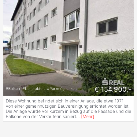
€ 154.900,-
#
Balkon
#
Kellerabteil
#
Parkmöglichkeit
Diese Wohnung befindet sich in einer Anlage, die etwa 1971
von einer gemeinnützigen Bauvereinigung errichtet worden ist.
Die Anlage wurde vor kurzem in Bezug auf die Fassade und die
Balkone von der Verkäuferin saniert
...
[
Mehr
]