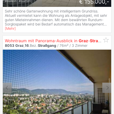
€ 155.000,-
#
Balkon
#
Garten
Sehr schöne Gartenwohnung mit intelligentem Grundriss.
Aktuell vermietet kann die Wohnung als Anlageobjekt, mit sehr
guten Mieteinnahmen dienen. Mit dem bewährten Rundum-
Sorglospaket wird bei Bedarf automatisch das Management
...
[
Mehr
]
Wohntraum mit Panorama-Ausblick in
Graz
-
Straßgang
-
8053
Graz
,
16
.Bez.:
Straßgang
/ 76m² /
3 Zimmer