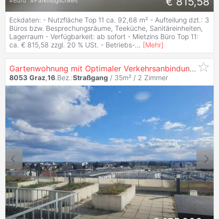
€ 815,58
#
Büro
#
Parkmöglichkeit
Eckdaten: - Nutzfläche Top 11 ca. 92,68 m² - Aufteilung dzt.: 3
Büros bzw. Besprechungsräume, Teeküche, Sanitäreinheiten,
Lagerraum - Verfügbarkeit: ab sofort - Mietzins Büro Top 11:
ca. € 815,58 zzgl. 20 % USt. - Betriebs-
...
[
Mehr
]
Gartenwohnung mit Optimaler Verkehrsanbindung!
8053
Graz
,
16
.Bez.:
Straßgang
/ 35m² /
2 Zimmer