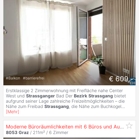
€ 609,-
#
Balkon
#
barrierefrei
Erstklassige 2 Zimmerwohnung mit Freifläche nahe Center
West und
Strassganger
Bad Der
Bezirk
Strassgang
bietet
aufgrund seiner Lage zahlreiche Freizeitmöglichkeiten – die
Nähe zum Freibad
Strassgang
, die Nähe zum Buchkogel
...
[
Mehr
]
Moderne Büroräumlichkeiten mit 6 Büros und Ausreichend Kfz-Stellplätzen in Frequentierter Lage im
8053
Graz
/ 211m² /
6 Zimmer