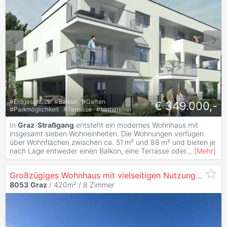
#
Erdgeschoss
#
Balkon
#
Garten
€ 349.000,-
#
Parkmöglichkeit
#
Terrasse
#
barrierefrei
In
Graz
-
Straßgang
entsteht ein modernes Wohnhaus mit
insgesamt sieben Wohneinheiten. Die Wohnungen verfügen
über Wohnflächen zwischen ca. 51 m² und 88 m² und bieten je
nach Lage entweder einen Balkon, eine Terrasse oder
...
[
Mehr
]
Großzügiges Wohnhaus mit vielseitigen Nutzungspotenzial
8053
Graz
/ 420m² /
8 Zimmer