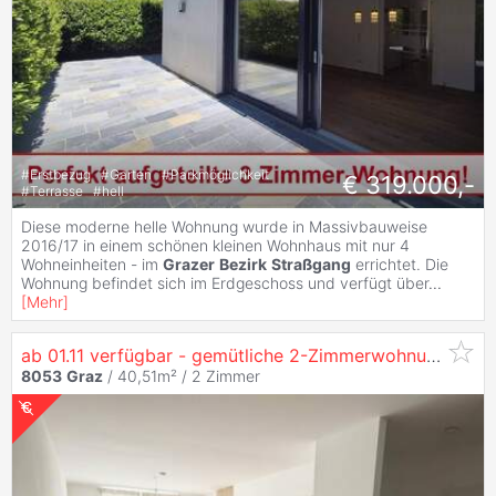
#
Erstbezug
#
Garten
#
Parkmöglichkeit
€ 319.000,-
#
Terrasse
#
hell
Diese moderne helle Wohnung wurde in Massivbauweise
2016/17 in einem schönen kleinen Wohnhaus mit nur 4
Wohneinheiten - im
Grazer
Bezirk
Straßgang
errichtet. Die
Wohnung befindet sich im Erdgeschoss und verfügt über
...
[
Mehr
]
ab 01.11 verfügbar - gemütliche 2-Zimmerwohnung am
G
8053
Graz
/ 40,51m² /
2 Zimmer