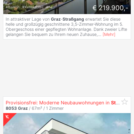
€ 219.900,-
#
Balkon
#
Kellerabteil
#
hell
In attraktiver Lage von
Graz
-
Straßgang
erwartet Sie diese
helle und großzügig geschnittene 3,5-Zimmer-Wohnung im 5.
Obergeschoss einer gepflegten Wohnanlage. Dank zweier Lifte
gelangen Sie bequem zu Ihrem neuen Zuhause,
...
[
Mehr
]
Provisionsfrei: Moderne Neubauwohnungen in
Straßgang
8053
Graz
/ 67m² /
1 Zimmer