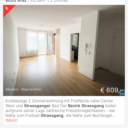
8053
Graz
/ 43,59m² /
2 Zimmer
€ 609,-
#
Balkon
#
barrierefrei
Erstklassige 2 Zimmerwohnung mit Freifläche nahe Center
West und
Strassganger
Bad Der
Bezirk
Strassgang
bietet
aufgrund seiner Lage zahlreiche Freizeitmöglichkeiten – die
Nähe zum Freibad
Strassgang
, die Nähe zum Buchkogel
...
[
Mehr
]