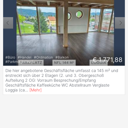
#
Büro
#
Handel
#
Ordination
#
Balkon
€ 1.771,88
#
Parkmöglichkeit
Die hier angebotene Geschäftsfläche umfasst ca 145 m² und
erstreckt sich über 2 Etagen (2. und 3. Obergeschoß
Aufteilung 2 OG: Vorraum Besprechung/Empfang
Geschäftsfläche Kaffeeküche WC Abstellraum Verglaste
Loggia (ca
...
[
Mehr
]