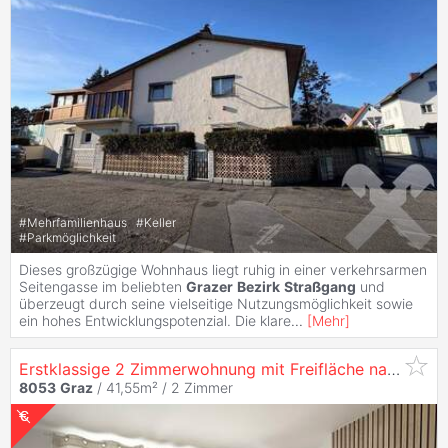
#
Mehrfamilienhaus
#
Keller
#
Parkmöglichkeit
Dieses großzügige Wohnhaus liegt ruhig in einer verkehrsarmen
Seitengasse im beliebten
Grazer
Bezirk
Straßgang
und
überzeugt durch seine vielseitige Nutzungsmöglichkeit sowie
ein hohes Entwicklungspotenzial. Die klare
...
[
Mehr
]
Erstklassige 2 Zimmerwohnung mit Freifläche nahe Center West und
8053
Graz
/ 41,55m² /
2 Zimmer