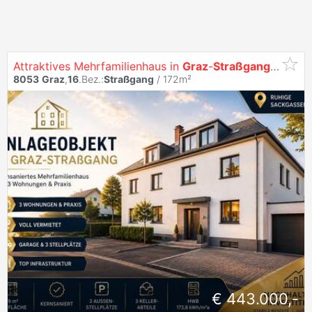
Attraktives Mehrfamilienhaus in
Graz
-
Straßgang
| 4 Einh
8053
Graz
,
16
.Bez.:
Straßgang
/ 172m²
€ 443.000,-