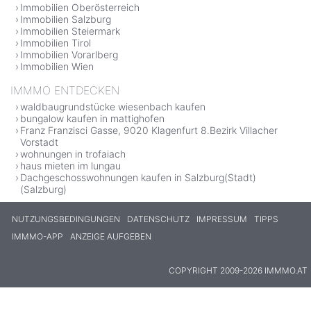
Immobilien Oberösterreich
Immobilien Salzburg
Immobilien Steiermark
Immobilien Tirol
Immobilien Vorarlberg
Immobilien Wien
IMMMO ENTDECKEN
waldbaugrundstücke wiesenbach kaufen
bungalow kaufen in mattighofen
Franz Franzisci Gasse, 9020 Klagenfurt 8.Bezirk Villacher
Vorstadt
wohnungen in trofaiach
haus mieten im lungau
Dachgeschosswohnungen kaufen in Salzburg(Stadt)
(Salzburg)
NUTZUNGSBEDINGUNGEN
DATENSCHUTZ
IMPRESSUM
TIPPS
IMMMO-APP
ANZEIGE AUFGEBEN
COPYRIGHT 2009-2026 IMMMO.AT