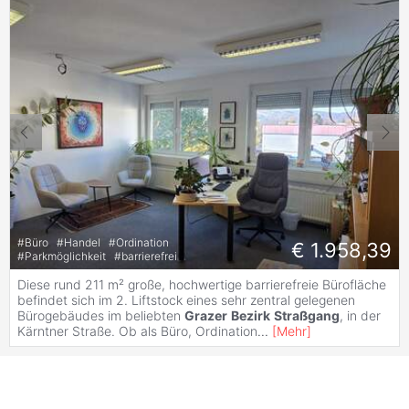
#
Büro
#
Handel
#
Ordination
€ 1.958,39
#
Parkmöglichkeit
#
barrierefrei
Diese rund 211 m² große, hochwertige barrierefreie Bürofläche
befindet sich im 2. Liftstock eines sehr zentral gelegenen
Bürogebäudes im beliebten
Grazer
Bezirk
Straßgang
, in der
Kärntner Straße. Ob als Büro, Ordination
...
[
Mehr
]