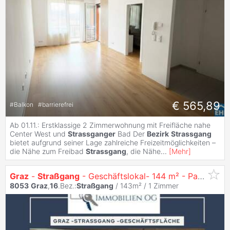
€ 565,89
#
Balkon
#
barrierefrei
Ab 01.11.: Erstklassige 2 Zimmerwohnung mit Freifläche nahe
Center West und
Strassganger
Bad Der
Bezirk
Strassgang
bietet aufgrund seiner Lage zahlreiche Freizeitmöglichkeiten –
die Nähe zum Freibad
Strassgang
, die Nähe
...
[
Mehr
]
Graz
-
Straßgang
- Geschäftslokal- 144 m² - Parkplatz
8053
Graz
,
16
.Bez.:
Straßgang
/ 143m² /
1 Zimmer