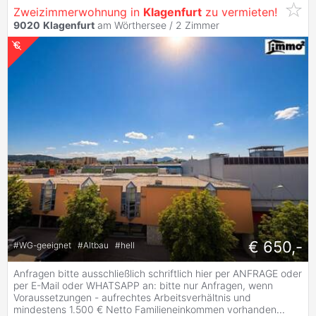
Zweizimmerwohnung in
Klagenfurt
zu vermieten!
9020
Klagenfurt
am Wörthersee /
2 Zimmer
€ 650,-
#
WG-geeignet
#
Altbau
#
hell
Anfragen bitte ausschließlich schriftlich hier per ANFRAGE oder
per E-Mail oder WHATSAPP an: bitte nur Anfragen, wenn
Voraussetzungen - aufrechtes Arbeitsverhältnis und
mindestens 1.500 € Netto Familieneinkommen vorhanden
...