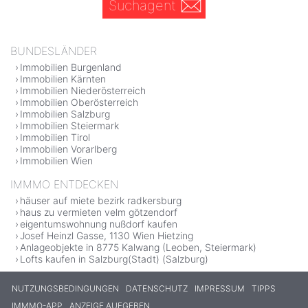
Suchagent
BUNDESLÄNDER
Immobilien Burgenland
Immobilien Kärnten
Immobilien Niederösterreich
Immobilien Oberösterreich
Immobilien Salzburg
Immobilien Steiermark
Immobilien Tirol
Immobilien Vorarlberg
Immobilien Wien
IMMMO ENTDECKEN
häuser auf miete bezirk radkersburg
haus zu vermieten velm götzendorf
eigentumswohnung nußdorf kaufen
Josef Heinzl Gasse, 1130 Wien Hietzing
Anlageobjekte in 8775 Kalwang (Leoben, Steiermark)
Lofts kaufen in Salzburg(Stadt) (Salzburg)
NUTZUNGSBEDINGUNGEN
DATENSCHUTZ
IMPRESSUM
TIPPS
IMMMO-APP
ANZEIGE AUFGEBEN