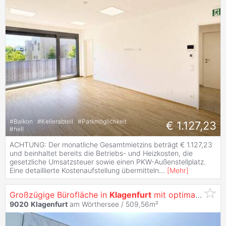
#
Balkon
#
Kellerabteil
#
Parkmöglichkeit
€ 1.127,23
#
hell
ACHTUNG: Der monatliche Gesamtmietzins beträgt € 1.127,23
und beinhaltet bereits die Betriebs- und Heizkosten, die
gesetzliche Umsatzsteuer sowie einen PKW-Außenstellplatz.
Eine detaillierte Kostenaufstellung übermitteln
...
[
Mehr
]
Großzügige Bürofläche in
Klagenfurt
mit optimaler Werbewirksamkeit -
9020
Klagenfurt
am Wörthersee / 509,56m²