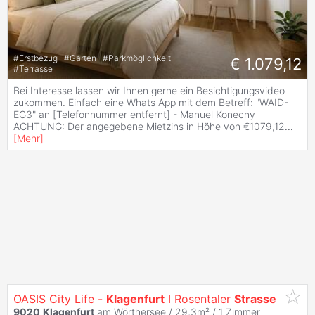
#
Erstbezug
#
Garten
#
Parkmöglichkeit
€ 1.079,12
#
Terrasse
Bei Interesse lassen wir Ihnen gerne ein Besichtigungsvideo
zukommen. Einfach eine Whats App mit dem Betreff: "WAID-
EG3" an [Telefonnummer entfernt] - Manuel Konecny
ACHTUNG: Der angegebene Mietzins in Höhe von €1079,12
...
[
Mehr
]
OASIS City Life -
Klagenfurt
I Rosentaler
Strasse
9020
Klagenfurt
am Wörthersee / 29,3m² /
1 Zimmer