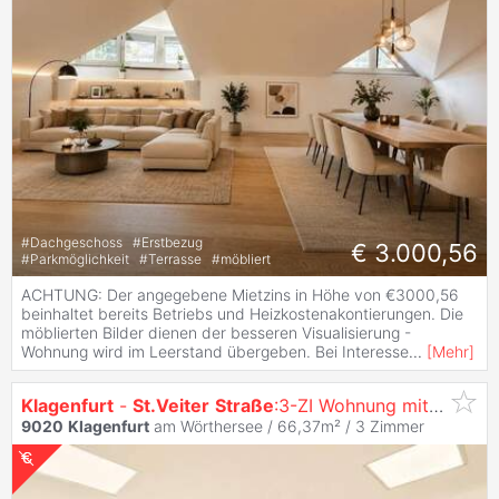
#
Dachgeschoss
#
Erstbezug
€ 3.000,56
#
Parkmöglichkeit
#
Terrasse
#
möbliert
ACHTUNG: Der angegebene Mietzins in Höhe von €3000,56
beinhaltet bereits Betriebs und Heizkostenakontierungen. Die
möblierten Bilder dienen der besseren Visualisierung -
Wohnung wird im Leerstand übergeben. Bei Interesse
...
[
Mehr
]
Klagenfurt
-
St.Veiter
Straße
:3-ZI Wohnung mit Deckenbeleuchtung im Office Style & Balkon
9020
Klagenfurt
am Wörthersee / 66,37m² /
3 Zimmer