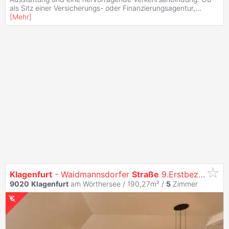
als Sitz einer Versicherungs- oder Finanzierungsagentur,
...
[
Mehr
]
Klagenfurt
- Waidmannsdorfer
Straße
9.Erstbezug:
5
-Z
9020
Klagenfurt
am Wörthersee / 190,27m² /
5
Zimmer