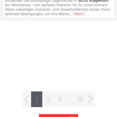
Entdecken Sie erstklassige Lagerflächen in
9020
Klagenfurt
am Wörthersee – der perfekte Standort für Ihr Unternehmen!
Diese vielseitigen Industrie- und Gewerbeflächen bieten Ihnen
optimale Bedingungen, um Ihre Waren
...
[
Mehr
]
1
2
3
...
10