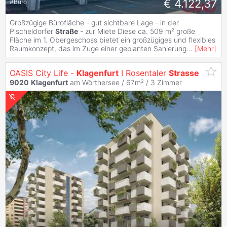
€ 4.122,37
#
Büro
Großzügige Bürofläche - gut sichtbare Lage - in der
Pischeldorfer
Straße
- zur Miete Diese ca. 509 m² große
Fläche im 1. Obergeschoss bietet ein großzügiges und flexibles
Raumkonzept, das im Zuge einer geplanten Sanierung
...
[
Mehr
]
OASIS City Life -
Klagenfurt
I Rosentaler
Strasse
9020
Klagenfurt
am Wörthersee / 67m² /
3 Zimmer