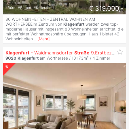
€ 319.000,-
#
Büro
#
Balkon
#
Kellerabteil
80 WOHNEINHEITEN – ZENTRAL WOHNEN AM
WÖRTHERSEEIm Zentrum von
Klagenfurt
werden zwei top-
moderne Häuser mit insgesamt 80 Wohneinheiten errichtet, die
mit perfekter Wohnatmosphäre überzeugen. Haus 1 bietet 42
Wohneinheiten
...
[
Mehr
]
Klagenfurt
- Waidmannsdorfer
Straße
9.Erstbezug: 4-Zi. Wohnung mit Balkon
9020
Klagenfurt
am Wörthersee / 101,73m² /
4 Zimmer