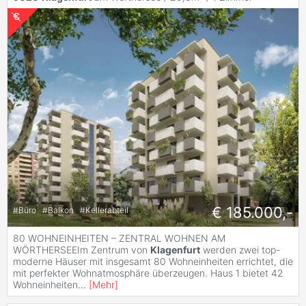
€ 185.000,-
#
Büro
#
Balkon
#
Kellerabteil
80 WOHNEINHEITEN – ZENTRAL WOHNEN AM
WÖRTHERSEEIm Zentrum von
Klagenfurt
werden zwei top-
moderne Häuser mit insgesamt 80 Wohneinheiten errichtet, die
mit perfekter Wohnatmosphäre überzeugen. Haus 1 bietet 42
Wohneinheiten
...
[
Mehr
]