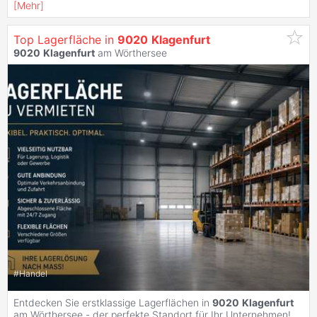
[
Mehr
]
Top Lagerfläche in
9020
Klagenfurt
9020
Klagenfurt
am Wörthersee
#
Handel
Entdecken Sie erstklassige Lagerflächen in
9020
Klagenfurt
am Wörthersee - der perfekte Standort für Ihr Unternehmen!