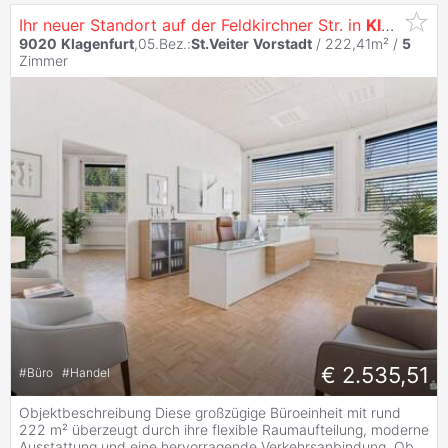
Ihr neuer Standort auf der Feldkirchner Str. in
Klagenfurt
9020
Klagenfurt
,05.Bez.:
St.Veiter
Vorstadt
/ 222,41m² /
5
Zimmer
€ 2.535,51
#
Büro
#
Handel
Objektbeschreibung Diese großzügige Büroeinheit mit rund
222 m² überzeugt durch ihre flexible Raumaufteilung, moderne
Ausstattung und eine hervorragende Verkehrsanbindung. Ob