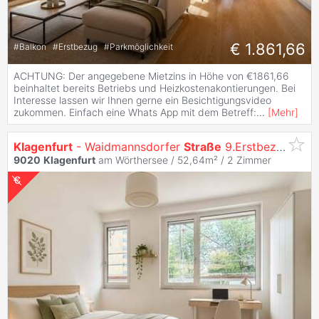
€ 1.861,66
#
Balkon
#
Erstbezug
#
Parkmöglichkeit
ACHTUNG: Der angegebene Mietzins in Höhe von €1861,66
beinhaltet bereits Betriebs und Heizkostenakontierungen. Bei
Interesse lassen wir Ihnen gerne ein Besichtigungsvideo
zukommen. Einfach eine Whats App mit dem Betreff:
...
[
Mehr
]
Klagenfurt
- Waidmannsdorfer
Straße
9.Erstbezug: 2-Zi. Gartenwohnung
9020
Klagenfurt
am Wörthersee / 52,64m² /
2 Zimmer