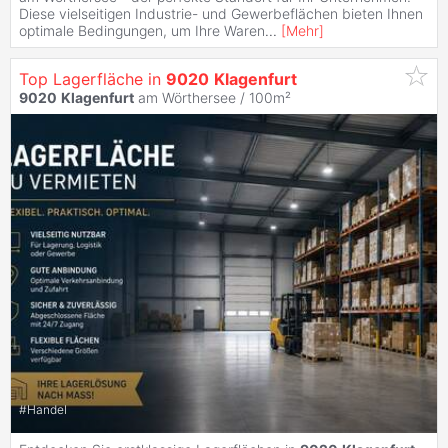
Diese vielseitigen Industrie- und Gewerbeflächen bieten Ihnen
optimale Bedingungen, um Ihre Waren
...
[
Mehr
]
Top Lagerfläche in
9020
Klagenfurt
9020
Klagenfurt
am Wörthersee / 100m²
#
Handel