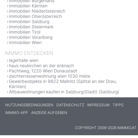
Immobilien Burgenland
Immobilien Kärnten
Immobilien Niederösterreich
Immobilien Oberösterreich
Immobilien Salzburg
Immobilien Steiermark
Immobilien Tirol
Immobilien Vorarlberg
Immobilien Wien
IMMMO ENTDECKEN
lagerhalle wien
haus neukirchen an der enknach
Pachtweg, 1220 Wien Donaustadt
dachterrassenwohnung wien 1030 miete
Gewerbeobjekte in 9822 Mallnitz (Spittal an der Drau,
Kärnten)
Altbauwohnungen kaufen in Salzburg(Stadt) (Salzburg)
NUTZUNGSBEDINGUNGEN
DATENSCHUTZ
IMPRESSUM
TIPPS
IMMMO-APP
ANZEIGE AUFGEBEN
COPYRIGHT 2009-2026 IMMMO.AT