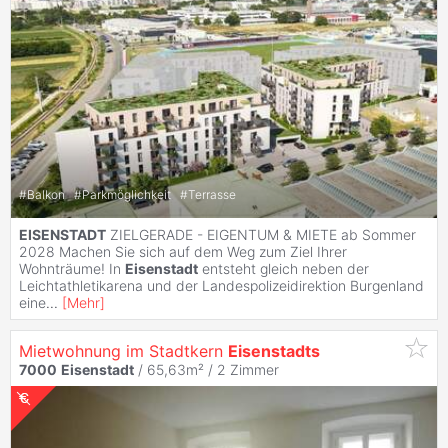
#
Balkon
#
Parkmöglichkeit
#
Terrasse
EISENSTADT
ZIELGERADE - EIGENTUM & MIETE ab Sommer
2028 Machen Sie sich auf dem Weg zum Ziel Ihrer
Wohnträume! In
Eisenstadt
entsteht gleich neben der
Leichtathletikarena und der Landespolizeidirektion Burgenland
eine
...
[
Mehr
]
Mietwohnung im Stadtkern
Eisenstadts
7000
Eisenstadt
/ 65,63m² /
2 Zimmer