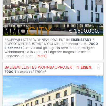
€ 1.590.000,-
BAUBEWILLIGTES WOHNBAUPROJEKT IN
EISENSTADT
?
SOFORTIGER BAUSTART MÖGLICH! Bahnhofsplatz 5 ·
7000
Eisenstadt
Zum Verkauf gelangt ein bereits baubewilligtes
Wohnbauprojekt in zentraler Lage der burgenländischen
Landeshauptstadt
...
[
Mehr
]
BAUBEWILLIGTES WOHNBAUPROJEKT IN
EISENSTADT
7000
Eisenstadt
/ 1790m²