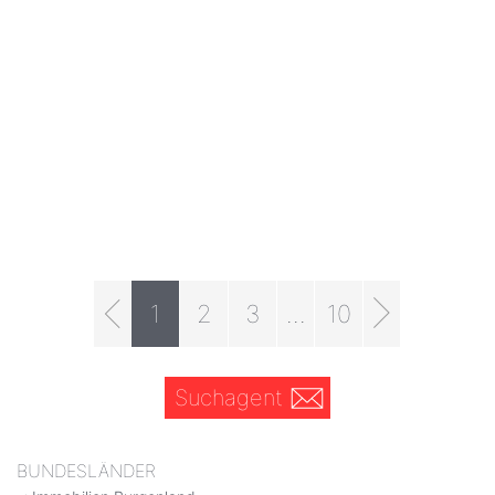
1
2
3
...
10
Suchagent
BUNDESLÄNDER