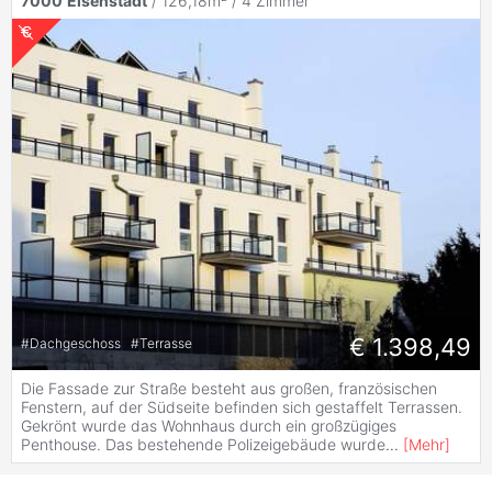
7000
Eisenstadt
/ 126,18m² /
4 Zimmer
€ 1.398,49
#
Dachgeschoss
#
Terrasse
Die Fassade zur Straße besteht aus großen, französischen
Fenstern, auf der Südseite befinden sich gestaffelt Terrassen.
Gekrönt wurde das Wohnhaus durch ein großzügiges
Penthouse. Das bestehende Polizeigebäude wurde
...
[
Mehr
]