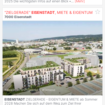
2025 Die wichtigsten Infos auf einen Blick •
...
[
Mehr
]
"ZIELGERADE"
EISENSTADT
, MIETE & EIGENTUM
7000
Eisenstadt
#
Balkon
#
Parkmöglichkeit
#
Terrasse
EISENSTADT
ZIELGERADE - EIGENTUM & MIETE ab Sommer
2028 Machen Sie sich auf dem Weg zum Ziel Ihrer