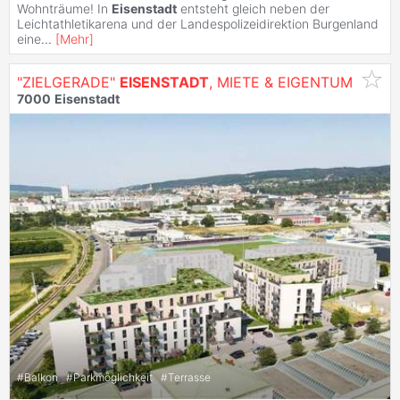
Wohnträume! In
Eisenstadt
entsteht gleich neben der
Leichtathletikarena und der Landespolizeidirektion Burgenland
eine
...
[
Mehr
]
"ZIELGERADE"
EISENSTADT
, MIETE & EIGENTUM
7000
Eisenstadt
#
Balkon
#
Parkmöglichkeit
#
Terrasse