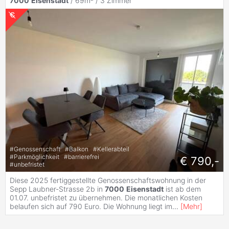
7000
Eisenstadt
/ 69m² /
3 Zimmer
#
Genossenschaft
#
Balkon
#
Kellerabteil
#
Parkmöglichkeit
#
barrierefrei
€ 790,-
#
unbefristet
Diese 2025 fertiggestellte Genossenschaftswohnung in der
Sepp Laubner-Strasse 2b in
7000
Eisenstadt
ist ab dem
01.07. unbefristet zu übernehmen. Die monatlichen Kosten
belaufen sich auf 790 Euro. Die Wohnung liegt im
...
[
Mehr
]