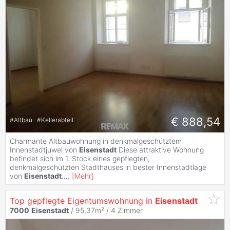
€ 888,54
#
Altbau
#
Kellerabteil
Charmante Altbauwohnung in denkmalgeschütztem
Innenstadtjuwel von
Eisenstadt
Diese attraktive Wohnung
befindet sich im 1. Stock eines gepflegten,
denkmalgeschützten Stadthauses in bester Innenstadtlage
von
Eisenstadt
.
...
[
Mehr
]
Top gepflegte Eigentumswohnung in
Eisenstadt
7000
Eisenstadt
/ 95,37m² /
4 Zimmer