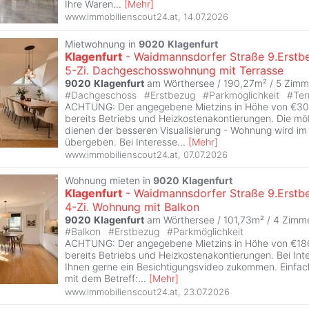
Ihre Waren
...
[
Mehr
]
www.immobilienscout24.at
,
14.07.2026
Mietwohnung in
9020
Klagenfurt
Klagenfurt
- Waidmannsdorfer Straße 9.Erstb
5-Zi. Dachgeschosswohnung mit Terrasse
9020
Klagenfurt
am Wörthersee / 190,27m² /
5 Zimm
#
Dachgeschoss
#
Erstbezug
#
Parkmöglichkeit
#
Ter
ACHTUNG: Der angegebene Mietzins in Höhe von €300
bereits Betriebs und Heizkostenakontierungen. Die möb
dienen der besseren Visualisierung - Wohnung wird im
übergeben. Bei Interesse
...
[
Mehr
]
www.immobilienscout24.at
,
07.07.2026
Wohnung mieten in
9020
Klagenfurt
Klagenfurt
- Waidmannsdorfer Straße 9.Erstb
4-Zi. Wohnung mit Balkon
9020
Klagenfurt
am Wörthersee / 101,73m² /
4 Zimm
#
Balkon
#
Erstbezug
#
Parkmöglichkeit
ACHTUNG: Der angegebene Mietzins in Höhe von €186
bereits Betriebs und Heizkostenakontierungen. Bei Int
Ihnen gerne ein Besichtigungsvideo zukommen. Einfac
mit dem Betreff:
...
[
Mehr
]
www.immobilienscout24.at
,
23.07.2026