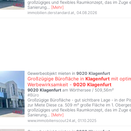
großzügiges und flexibles Raumkonzept, das im Zuge e
Sanierung
...
[
Mehr
]
immobilien.derstandard.at
,
04.08.2026
Gewerbeobjekt mieten in
9020
Klagenfurt
Großzügige Bürofläche in
Klagenfurt
mit opti
Werbewirksamkeit -
9020
Klagenfurt
9020
Klagenfurt
am Wörthersee / 509,56m²
#
Büro
Großzügige Bürofläche - gut sichtbare Lage - in der Pi
zur Miete Diese ca. 509 m² große Fläche im 1. Oberges
großzügiges und flexibles Raumkonzept, das im Zuge e
Sanierung
...
[
Mehr
]
www.immobilienscout24.at
,
01.10.2025