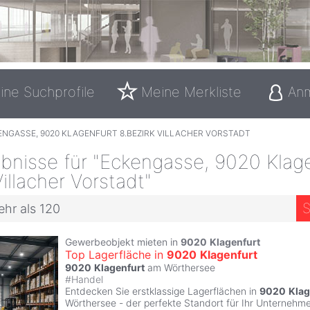
ine Suchprofile
Meine Merkliste
An
ENGASSE, 9020 KLAGENFURT 8.BEZIRK VILLACHER VORSTADT
bnisse für "Eckengasse, 9020 Klag
Villacher Vorstadt"
S
ehr als 120
Gewerbeobjekt mieten in
9020
Klagenfurt
Top Lagerfläche in
9020
Klagenfurt
9020
Klagenfurt
am Wörthersee
#
Handel
Entdecken Sie erstklassige Lagerflächen in
9020
Klag
Wörthersee - der perfekte Standort für Ihr Unternehmen