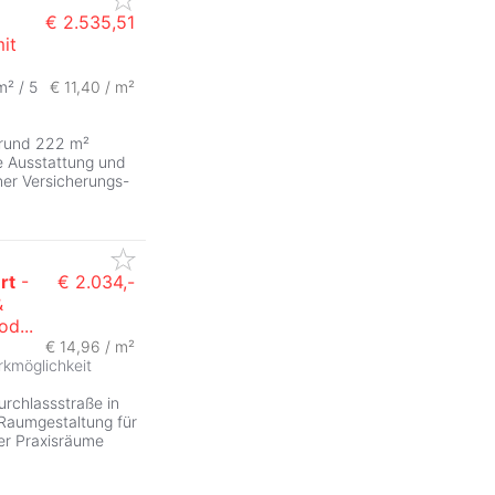
€ 2.535,51
it
m² /
5
€ 11,40 / m²
 rund 222 m²
e Ausstattung und
ner Versicherungs-
rt
-
€ 2.034,-
&
d...
ZurÃ
€ 14,96 / m²
rkmöglichkeit
rchlassstraße in
 Raumgestaltung für
r Praxisräume