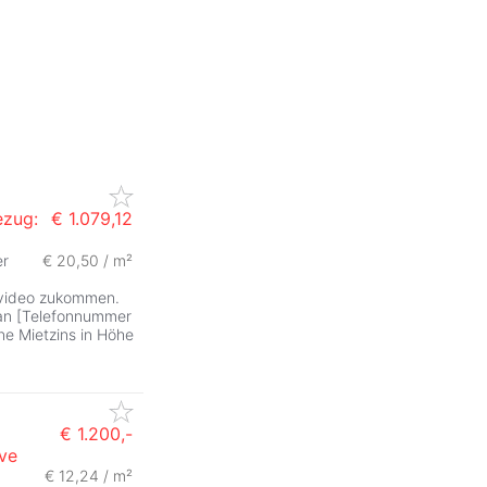
ezug:
€ 1.079,12
er
€ 20,50 / m²
gsvideo zukommen.
 an [Telefonnummer
e Mietzins in Höhe
€ 1.200,-
ive
€ 12,24 / m²