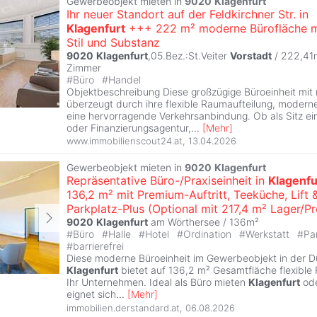
Gewerbeobjekt mieten in
9020
Klagenfurt
Ihr neuer Standort auf der Feldkirchner Str. in
Klagenfurt
+++ 222 m² moderne Bürofläche m
Stil und Substanz
9020
Klagenfurt
,05.Bez.:St.Veiter
Vorstadt
/ 222,41
Zimmer
#
Büro
#
Handel
Objektbeschreibung Diese großzügige Büroeinheit mit
überzeugt durch ihre flexible Raumaufteilung, modern
eine hervorragende Verkehrsanbindung. Ob als Sitz ei
oder Finanzierungsagentur,
...
[
Mehr
]
www.immobilienscout24.at
,
13.04.2026
Gewerbeobjekt mieten in
9020
Klagenfurt
Repräsentative Büro-/Praxiseinheit in
Klagenfu
136,2 m² mit Premium-Auftritt, Teeküche, Lift 
Parkplatz-Plus (Optional mit 217,4 m² Lager/Pro
9020
Klagenfurt
am Wörthersee / 136m²
#
Büro
#
Halle
#
Hotel
#
Ordination
#
Werkstatt
#
Pa
#
barrierefrei
Diese moderne Büroeinheit im Gewerbeobjekt in der Du
Klagenfurt
bietet auf 136,2 m² Gesamtfläche flexible
Ihr Unternehmen. Ideal als Büro mieten
Klagenfurt
ode
eignet sich
...
[
Mehr
]
immobilien.derstandard.at
,
06.08.2026