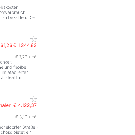
iebskosten,
tromverbrauch
n zu bezahlen. Die
161,26
€ 1.244,92
€ 7,73 / m²
ZurÃ
chkeit
e und flexibel
im etablierten
ch ideal für
maler
€ 4.122,37
€ 8,10 / m²
ZurÃ
scheldorfer Straße -
choss bietet ein