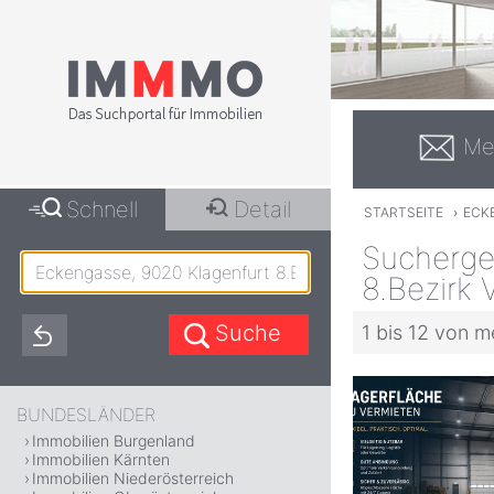
Me
Schnell
Detail
STARTSEITE
›
ECK
Sucherge
8.Bezirk 
1 bis 12 von m
BUNDESLÄNDER
Immobilien Burgenland
Immobilien Kärnten
Immobilien Niederösterreich