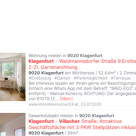
Wohnung mieten in
9020
Klagenfurt
Klagenfurt
- Waidmannsdorfer Straße 9.Erstb
2-Zi. Gartenwohnung
9020
Klagenfurt
am Wörthersee / 52,64m² /
2 Zimm
#
Erstbezug
#
Garten
#
Parkmöglichkeit
#
Terrasse
Bei Interesse lassen wir Ihnen gerne ein Besichtigun
Einfach eine Whats App mit dem Betreff: "WAID-EG3"
entfernt] - Manuel Konecny ACHTUNG: Der angegeben
von €1079,12
...
[
Mehr
]
www.immobilienscout24.at
,
23.07.2026
Gewerbeobjekt mieten in
9020
Klagenfurt
Klagenfurt
-
Villacher
Straße: Attraktive
Geschäftsfläche mit 3 PKW Stellplätzen inklus
9020
Klagenfurt
/ 98m²