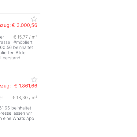
ezug:
€ 3.000,56
er
€ 15,77 / m²
rasse
#
möbliert
0,56 beinhaltet
lierten Bilder
 Leerstand
ezug:
€ 1.861,66
er
€ 18,30 / m²
1,66 beinhaltet
eresse lassen wir
h eine Whats App