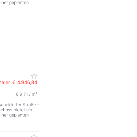
iner geplanten
maler
€ 4.946,84
€ 9,71 / m²
scheldorfer Straße -
choss bietet ein
iner geplanten