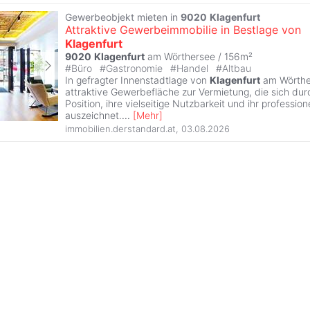
Gewerbeobjekt mieten in
9020
Klagenfurt
Attraktive Gewerbeimmobilie in Bestlage von
Klagenfurt
9020
Klagenfurt
am Wörthersee / 156m²
#
Büro
#
Gastronomie
#
Handel
#
Altbau
In gefragter Innenstadtlage von
Klagenfurt
am Wörther
attraktive Gewerbefläche zur Vermietung, die sich durc
Position, ihre vielseitige Nutzbarkeit und ihr professio
auszeichnet.
...
[
Mehr
]
immobilien.derstandard.at
,
03.08.2026