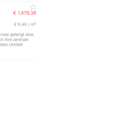
€ 1.476,39
€ 9,46 / m²
ZurÃ
see gelangt eine
h ihre zentrale
nelles Umfeld