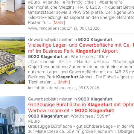
#
Büro
#
Handel
#
Parkmöglichkeit
#
barrierefrei
Der monatliche Mietzins i Hv. € 1.200,- inkludiert Betr
Umsatzsteuer sowie 3 PKW Stellplätze. Der eigene S
(Elektro-Heizung!) ist separat an den Energielieferante
Kosten für
...
[
Mehr
]
www.immobilienscout24.at
,
09.01.2026
Gewerbeobjekt mieten in
9020
Klagenfurt
Vielseitige Lager- und Gewerbefläche mit Ca. 
m² im Business Park
Klagenfurt
Airport
9020
Klagenfurt
am Wörthersee / 161m²
#
Gastronomie
#
Halle
#
Handel
#
Altbau
#
Parkmögli
Objektbeschreibung Zur Vermietung steht eine modern
nutzbare Lager- und Gewerbefläche mit ca. 146,26 m² 
Business Park
Klagenfurt
Airport . Die Einheit eignet si
Tischlereien,
...
[
Mehr
]
immobilien.derstandard.at
,
06.08.2026
Gewerbeobjekt mieten in
9020
Klagenfurt
Großzügige Bürofläche in
Klagenfurt
mit Opti
Werbewirksamkeit -
9020
Klagenfurt
9020
Klagenfurt
am Wörthersee / 509m²
#
Büro
Großzügige Bürofläche - gut sichtbare Lage - in der Pi
zur Miete Diese ca. 509 m² große Fläche im 1. Oberges