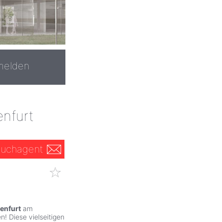
melden
enfurt
uchagent
enfurt
am
! Diese vielseitigen