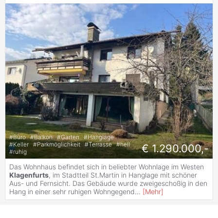
#
Büro
#
Balkon
#
Garten
#
Hanglage
#
Keller
#
Parkmöglichkeit
#
Terrasse
#
hell
€ 1.290.000,-
#
ruhig
Das Wohnhaus befindet sich in beliebter Wohnlage im Westen
Klagenfurts
, im Stadtteil St.Martin in Hanglage mit schöner
Aus- und Fernsicht. Das Gebäude wurde zweigeschoßig in den
Hang in einer sehr ruhigen Wohngegend
...
[
Mehr
]