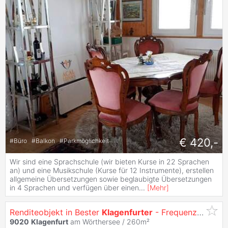
€ 420,-
#
Büro
#
Balkon
#
Parkmöglichkeit
Wir sind eine Sprachschule (wir bieten Kurse in 22 Sprachen
an) und eine Musikschule (Kurse für 12 Instrumente), erstellen
allgemeine Übersetzungen sowie beglaubigte Übersetzungen
in 4 Sprachen und verfügen über einen
...
[
Mehr
]
Renditeobjekt in Bester
Klagenfurter
- Frequenzlage!
9020
Klagenfurt
am Wörthersee / 260m²