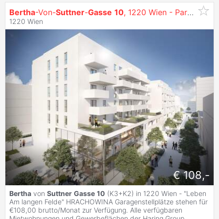
Bertha
-Von-
Suttner
-
Gasse
10
, 1220 Wien - Parkplätze
1220 Wien
€ 108,-
Bertha
von
Suttner
Gasse
10
(K3+K2) in 1220 Wien - "Leben
Am langen Felde" HRACHOWINA Garagenstellplätze stehen für
€108,00 brutto/Monat zur Verfügung. Alle verfügbaren
Mietwohnungen und Gewerbeflächen der Haring Group
...