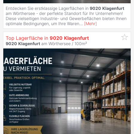
Entdecken Sie erstklassige Lagerflächen in
9020
Klagenfurt
am Wörthersee - der perfekte Standort für Ihr Unternehmen!
Diese vielseitigen Industrie- und Gewerbeflächen bieten Ihnen
optimale Bedingungen, um Ihre Waren
...
[
Mehr
]
Top Lagerfläche in
9020
Klagenfurt
9020
Klagenfurt
am Wörthersee / 100m²