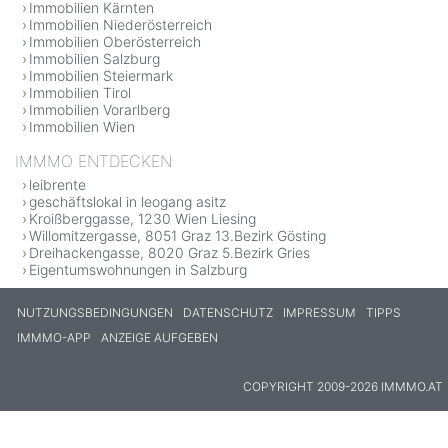
Immobilien Kärnten
Immobilien Niederösterreich
Immobilien Oberösterreich
Immobilien Salzburg
Immobilien Steiermark
Immobilien Tirol
Immobilien Vorarlberg
Immobilien Wien
IMMMO ENTDECKEN
leibrente
geschäftslokal in leogang asitz
Kroißberggasse, 1230 Wien Liesing
Willomitzergasse, 8051 Graz 13.Bezirk Gösting
Dreihackengasse, 8020 Graz 5.Bezirk Gries
Eigentumswohnungen in Salzburg
NUTZUNGSBEDINGUNGEN
DATENSCHUTZ
IMPRESSUM
TIPPS
IMMMO-APP
ANZEIGE AUFGEBEN
COPYRIGHT 2009-2026 IMMMO.AT