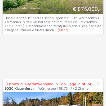
€ 875.000,-
#
Balkon
#
Garten
#
Keller
Unsere Kanzlei ist derzeit sehr ausgelastet - um Wartezeiten zu
vermeiden, bitten wir bei ernsthaftem Interesse um direkten
Anruf unter [Telefonnummer entfernt] Iris Mann. Diese perfekte
gelegene Immobilie bietet durch
...
[
Mehr
]
Erstbezug: Gartenwohnung in Top-Lage in
St
. Martin - sofort verfügbar!
9020
Klagenfurt
am Wörthersee / 58,75m² /
2 Zimmer