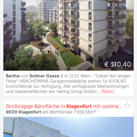
€ 110,40
Bertha
von
Suttner
Gasse
6 in 1220 Wien - "Leben Am langen
Felde" HRACHOWINA Garagenstellplätze stehen für €108,60
brutto/Monat zur Verfügung. Alle verfügbaren Mietwohnungen
und Gewerbeflächen der Haring Group finden
...
[
Mehr
]
Großzügige Bürofläche in
Klagenfurt
mit optimaler Werbewirksamkeit -
9020
Klagenfurt
am Wörthersee / 509,56m²