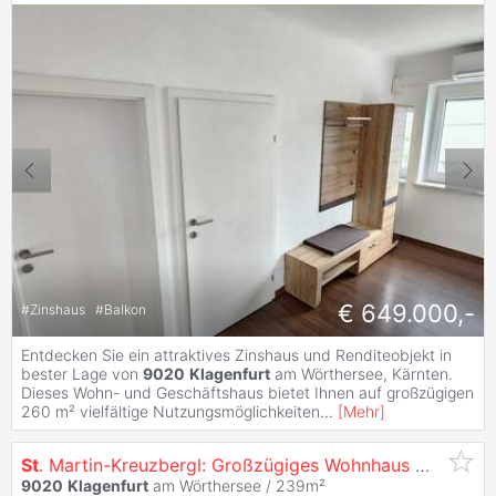
€ 649.000,-
#
Zinshaus
#
Balkon
Entdecken Sie ein attraktives Zinshaus und Renditeobjekt in
bester Lage von
9020
Klagenfurt
am Wörthersee, Kärnten.
Dieses Wohn- und Geschäftshaus bietet Ihnen auf großzügigen
260 m² vielfältige Nutzungsmöglichkeiten
...
[
Mehr
]
St
. Martin-Kreuzbergl: Großzügiges Wohnhaus mit 2 Wohneinheiten und Doppelgarage, Indoorpool mit Wellnessbereich, Südlage, Fernsicht
9020
Klagenfurt
am Wörthersee / 239m²