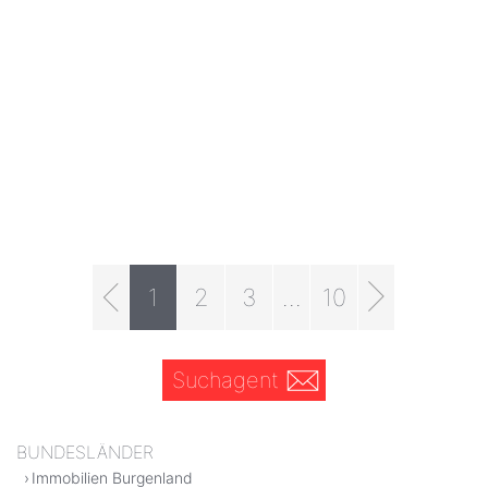
1
2
3
...
10
Suchagent
BUNDESLÄNDER
Immobilien Burgenland