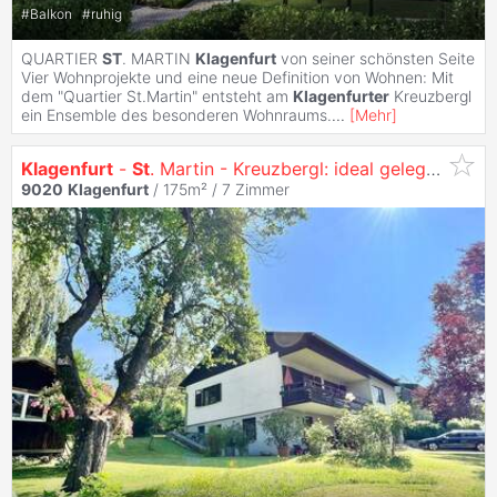
#
Balkon
#
ruhig
QUARTIER
ST
. MARTIN
Klagenfurt
von seiner schönsten Seite
Vier Wohnprojekte und eine neue Definition von Wohnen: Mit
dem "Quartier St.Martin" entsteht am
Klagenfurter
Kreuzbergl
ein Ensemble des besonderen Wohnraums.
...
[
Mehr
]
Klagenfurt
-
St
. Martin - Kreuzbergl: ideal gelegen Immobilie mit TOP POTENTIAL
9020
Klagenfurt
/ 175m² /
7 Zimmer