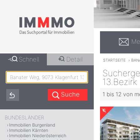
Me
Schnell
Detail
STARTSEITE
›
BANA
Sucherge
13.Bezirk 
1 bis 12 von m
BUNDESLÄNDER
Immobilien Burgenland
Immobilien Kärnten
Immobilien Niederösterreich