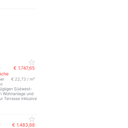
-
€ 1.747,65
üche
er
€ 22,73 / m²
se
zügiigen Südwest-
ten Wohnanlage und
 Terrasse inklusive
-
€ 1.483,88