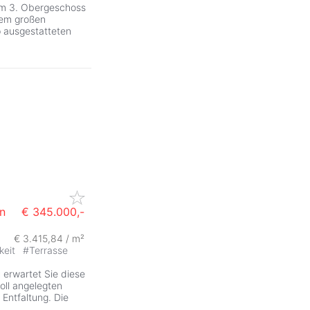
 im 3. Obergeschoss
nem großen
 ausgestatteten
n
€ 345.000,-
€ 3.415,84 / m²
keit
#
Terrasse
g
erwartet Sie diese
oll angelegten
 Entfaltung. Die