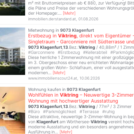
m² mit Bruttomietpreisen ab € 880, zur Verfügung! Bi
die Pläne und Preise der verschiedenen Wohnungsgröß
der Homepage:
...
[
Mehr
]
immobilien.derstandard.at
,
01.08.2026
Mietwohnung in
9073
Klagenfurt
Erstbezug in
Viktring
, direkt vom Eigentümer 
Singletraum - Garconniere mit Südterrasse un
9073
Klagenfurt
,
13
.Bez.:
Viktring
/ 40,88m² /
1 Zimm
#
Garconniere
#
Erstbezug
#
Kellerabteil
#
Parkmögli
Diese herrliche 1 Zimmerwohnung mit einer großzügige
im 3. Obergeschoss einer neu errichteten Wohnanlage
einem großen Wohn- Schlafraum, einer voll ausgestatt
modernen
...
[
Mehr
]
www.immobilienscout24.at
,
10.06.2026
Wohnung kaufen in
9073
Klagenfurt
Wohlfühlen in
Viktring
– Neuwertige 3-Zimmer
Wohnung mit hochwertiger Ausstattung
9073
Klagenfurt
,
13
.Bez.:
Viktring
/ 77m² /
3 Zimmer
#
Büro
#
Parkmöglichkeit
#
Terrasse
#
ruhig
Diese attraktive, neuwertige 3-Zimmer-Wohnung in be
von
Klagenfurt
am Wörthersee-
Viktring
vereint hochw
moderne Ausstattung und ein besonders angenehmes 
Ausführung in
...
[
Mehr
]