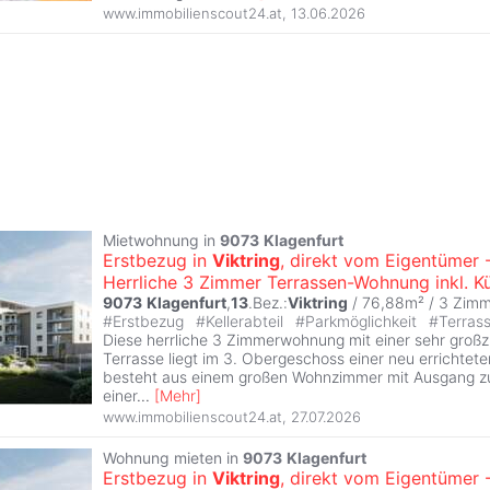
www.immobilienscout24.at
,
13.06.2026
Mietwohnung in
9073
Klagenfurt
Erstbezug in
Viktring
, direkt vom Eigentümer 
Herrliche 3 Zimmer Terrassen-Wohnung inkl. K
9073
Klagenfurt
,
13
.Bez.:
Viktring
/ 76,88m² /
3 Zimm
#
Erstbezug
#
Kellerabteil
#
Parkmöglichkeit
#
Terras
Diese herrliche 3 Zimmerwohnung mit einer sehr groß
Terrasse liegt im 3. Obergeschoss einer neu errichte
besteht aus einem großen Wohnzimmer mit Ausgang zur
einer
...
[
Mehr
]
www.immobilienscout24.at
,
27.07.2026
Wohnung mieten in
9073
Klagenfurt
Erstbezug in
Viktring
, direkt vom Eigentümer 