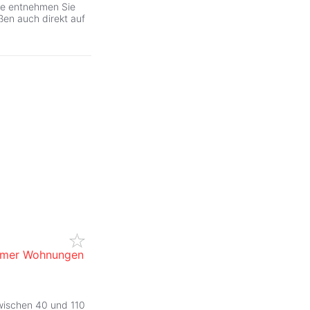
tte entnehmen Sie
en auch direkt auf
immer Wohnungen
ZurÃ
wischen 40 und 110