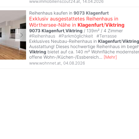
www.immobilienscout24.at
,
14.04.2026
Reihenhaus kaufen in
9073
Klagenfurt
Exklusiv ausgestattetes Reihenhaus in
Wörthersee-Nähe in
Klagenfurt
/
Viktring
9073
Klagenfurt
,
Viktring
/ 139m² /
4 Zimmer
#
Reihenhaus
#
Parkmöglichkeit
#
Terrasse
Exklusives Neubau-Reihenhaus in
Klagenfurt
/
Viktrin
Ausstattung! Dieses hochwertige Reihenhaus im begehr
Viktring
bietet auf ca. 140 m² Wohnfläche modernste
offene Wohn-/Küchen-/Essbereich
...
[
Mehr
]
www.wohnnet.at
,
04.08.2026