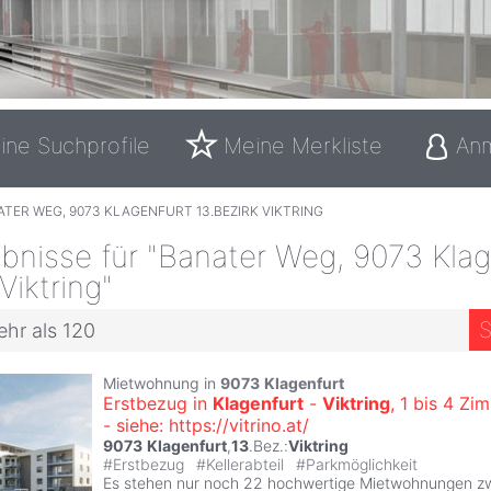
ine Suchprofile
Meine Merkliste
An
TER WEG, 9073 KLAGENFURT 13.BEZIRK VIKTRING
bnisse für "Banater Weg, 9073 Klag
Viktring"
S
ehr als 120
Mietwohnung in
9073
Klagenfurt
Erstbezug in
Klagenfurt
-
Viktring
, 1 bis 4 Z
- siehe: https://vitrino.at/
9073
Klagenfurt
,
13
.Bez.:
Viktring
#
Erstbezug
#
Kellerabteil
#
Parkmöglichkeit
Es stehen nur noch 22 hochwertige Mietwohnungen z