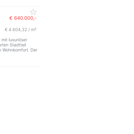
€ 640.000,-
€ 4.604,32 / m²
ZurÃ
g
mit luxuriöser
ten Stadtteil
n Wohnkomfort. Der