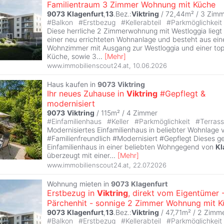
Familientraum 3 Zimmer Wohnung mit Küche
9073
Klagenfurt
,
13
.Bez.:
Viktring
/ 72,44m² /
3 Zimm
#
Balkon
#
Erstbezug
#
Kellerabteil
#
Parkmöglichkeit
Diese herrliche 2 Zimmerwohnung mit Westloggia lieg
einer neu errichteten Wohnanlage und besteht aus ei
Wohnzimmer mit Ausgang zur Westloggia und einer top
Küche, sowie 3
...
[
Mehr
]
www.immobilienscout24.at
,
10.06.2026
Haus kaufen in
9073
Viktring
Ihr neues Zuhause in
Viktring
#Gepflegt &
modernisiert
9073
Viktring
/ 115m² /
4 Zimmer
#
Einfamilienhaus
#
Keller
#
Parkmöglichkeit
#
Terras
Modernisiertes Einfamilienhaus in beliebter Wohnlage
#Familienfreundlich #Modernisiert #Gepflegt Dieses g
Einfamilienhaus in einer beliebten Wohngegend von
Kl
überzeugt mit einer
...
[
Mehr
]
www.immobilienscout24.at
,
22.07.2026
Wohnung mieten in
9073
Klagenfurt
Erstbezug in
Viktring
, direkt vom Eigentümer 
Pärchenhit - sonnige 2 Zimmer Wohnung mit 
9073
Klagenfurt
,
13
.Bez.:
Viktring
/ 47,71m² /
2 Zimm
#
Balkon
#
Erstbezug
#
Kellerabteil
#
Parkmöglichkeit