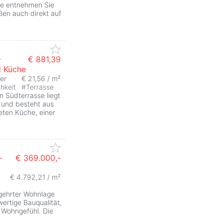
tte entnehmen Sie
en auch direkt auf
-
€ 881,39
d Küche
er
€ 21,56 / m²
chkeit
#
Terrasse
n Südterrasse liegt
 und besteht aus
eten Küche, einer
-
€ 369.000,-
€ 4.792,21 / m²
gehrter Wohnlage
ertige Bauqualität,
Wohngefühl. Die