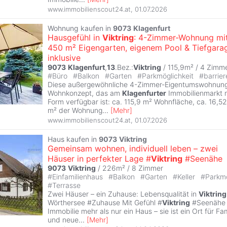
www.immobilienscout24.at
,
01.07.2026
Wohnung kaufen in
9073
Klagenfurt
Hausgefühl in
Viktring
: 4-Zimmer-Wohnung mit
450 m² Eigengarten, eigenem Pool & Tiefgara
inklusive
9073
Klagenfurt
,
13
.Bez.:
Viktring
/ 115,9m² /
4 Zimm
#
Büro
#
Balkon
#
Garten
#
Parkmöglichkeit
#
barrier
Diese außergewöhnliche 4-Zimmer-Eigentumswohnung 
Wohnkonzept, das am
Klagenfurter
Immobilienmarkt nu
Form verfügbar ist: ca. 115,9 m² Wohnfläche, ca. 16,5
m² der Wohnung
...
[
Mehr
]
www.immobilienscout24.at
,
01.07.2026
Haus kaufen in
9073
Viktring
Gemeinsam wohnen, individuell leben – zwei
Häuser in perfekter Lage #
Viktring
#Seenähe
9073
Viktring
/ 226m² /
8 Zimmer
#
Einfamilienhaus
#
Balkon
#
Garten
#
Keller
#
Parkmö
#
Terrasse
Zwei Häuser – ein Zuhause: Lebensqualität in
Viktring
Wörthersee #Zuhause Mit Gefühl #
Viktring
#Seenähe 
Immobilie mehr als nur ein Haus – sie ist ein Ort für F
und neue
...
[
Mehr
]