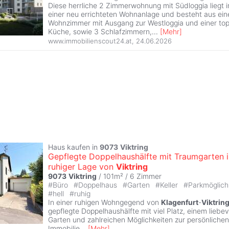
Diese herrliche 2 Zimmerwohnung mit Südloggia liegt
einer neu errichteten Wohnanlage und besteht aus ei
Wohnzimmer mit Ausgang zur Westloggia und einer top
Küche, sowie 3 Schlafzimmern,
...
[
Mehr
]
www.immobilienscout24.at
,
24.06.2026
Haus kaufen in
9073
Viktring
Gepflegte Doppelhaushälfte mit Traumgarten i
ruhiger Lage von
Viktring
9073
Viktring
/ 101m² /
6 Zimmer
#
Büro
#
Doppelhaus
#
Garten
#
Keller
#
Parkmöglich
#
hell
#
ruhig
In einer ruhigen Wohngegend von
Klagenfurt
-
Viktrin
gepflegte Doppelhaushälfte mit viel Platz, einem liebev
Garten und zahlreichen Möglichkeiten zur persönlichen
Immobilie
...
[
Mehr
]