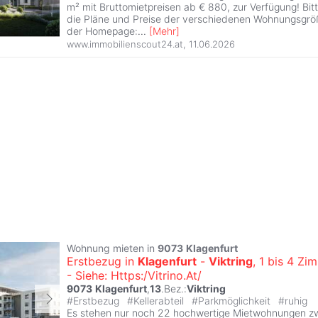
m² mit Bruttomietpreisen ab € 880, zur Verfügung! Bi
die Pläne und Preise der verschiedenen Wohnungsgröß
der Homepage:
...
[
Mehr
]
www.immobilienscout24.at
,
11.06.2026
Wohnung mieten in
9073
Klagenfurt
Erstbezug in
Klagenfurt
-
Viktring
, 1 bis 4 Z
- Siehe: Https:/Vitrino.At/
9073
Klagenfurt
,
13
.Bez.:
Viktring
#
Erstbezug
#
Kellerabteil
#
Parkmöglichkeit
#
ruhig
Es stehen nur noch 22 hochwertige Mietwohnungen z