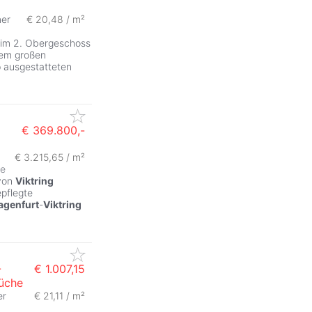
er
€ 20,48 / m²
t im 2. Obergeschoss
nem großen
 ausgestatteten
€ 369.800,-
€ 3.215,65 / m²
se
 von
Viktring
epflegte
agenfurt
-
Viktring
-
€ 1.007,15
Küche
er
€ 21,11 / m²