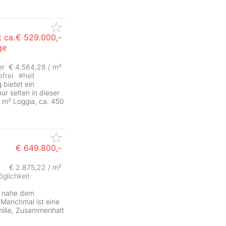
 ca.
€ 529.000,-
ge
er
€ 4.564,28 / m²
efrei
#
hell
bietet ein
r selten in dieser
2 m² Loggia, ca. 450
€ 649.800,-
€ 2.875,22 / m²
glichkeit
nahe dem
Manchmal ist eine
amilie, Zusammenhalt