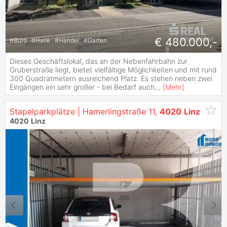
€ 480.000,-
#
Büro
#
Halle
#
Handel
#
Garten
Dieses Geschäftslokal, das an der Nebenfahrbahn zur
Gruberstraße liegt, bietet vielfältige Möglichkeiten und mit rund
300 Quadratmetern ausreichend Platz. Es stehen neben zwei
Eingängen ein sehr großer - bei Bedarf auch
...
[
Mehr
]
Stapelparkplätze | Hamerlingstraße 11,
4020
Linz
4020
Linz