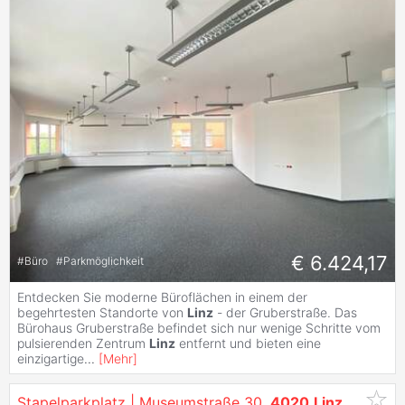
€ 6.424,17
#
Büro
#
Parkmöglichkeit
Entdecken Sie moderne Büroflächen in einem der
begehrtesten Standorte von
Linz
- der Gruberstraße. Das
Bürohaus Gruberstraße befindet sich nur wenige Schritte vom
pulsierenden Zentrum
Linz
entfernt und bieten eine
einzigartige
...
[
Mehr
]
Stapelparkplatz | Museumstraße 30,
4020
Linz