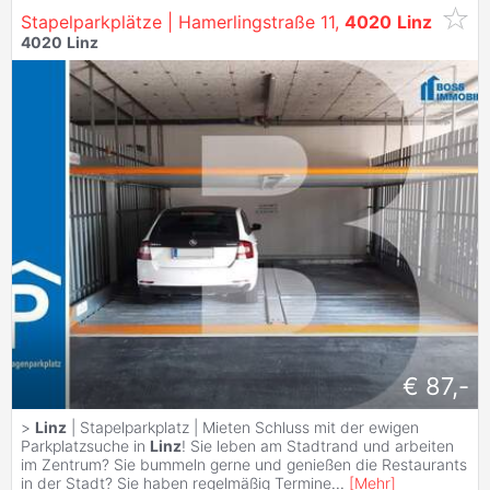
Stapelparkplätze | Hamerlingstraße 11,
4020
Linz
4020
Linz
€ 87,-
>
Linz
| Stapelparkplatz | Mieten Schluss mit der ewigen
Parkplatzsuche in
Linz
! Sie leben am Stadtrand und arbeiten
im Zentrum? Sie bummeln gerne und genießen die Restaurants
in der Stadt? Sie haben regelmäßig Termine
...
[
Mehr
]