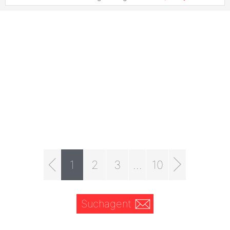
1
2
3
...
10
Suchagent