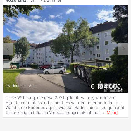
4020
Linz
/ 51m² /
2 Zimmer
€ 194.000,-
#
Kellerabteil
#
hell
Diese Wohnung, die etwa 2021 gekauft wurde, wurde vom
Eigentümer umfassend saniert. Es wurden unter anderem die
Wände, die Bodenbeläge sowie das Badezimmer neu gemacht.
Gleichzeitig mit diesen Verbesserungsmaßnahmen
...
[
Mehr
]