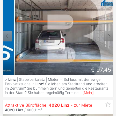
€ 97,45
>
Linz
| Stapelparkplatz | Mieten < Schluss mit der ewigen
Parkplatzsuche in
Linz
! Sie leben am Stadtrand und arbeiten
im Zentrum? Sie bummeln gern und genießen die Restaurants
in der Stadt? Sie haben regelmäßig Termine
...
[
Mehr
]
Attraktive Bürofläche,
4020
Linz
- zur Miete
4020
Linz
/ 400,11m²