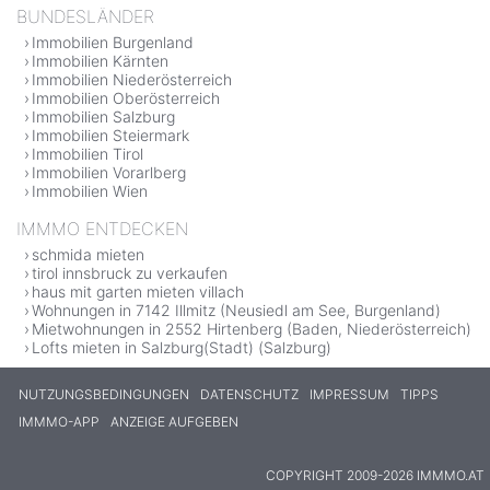
BUNDESLÄNDER
Immobilien Burgenland
Immobilien Kärnten
Immobilien Niederösterreich
Immobilien Oberösterreich
Immobilien Salzburg
Immobilien Steiermark
Immobilien Tirol
Immobilien Vorarlberg
Immobilien Wien
IMMMO ENTDECKEN
schmida mieten
tirol innsbruck zu verkaufen
haus mit garten mieten villach
Wohnungen in 7142 Illmitz (Neusiedl am See, Burgenland)
Mietwohnungen in 2552 Hirtenberg (Baden, Niederösterreich)
Lofts mieten in Salzburg(Stadt) (Salzburg)
NUTZUNGSBEDINGUNGEN
DATENSCHUTZ
IMPRESSUM
TIPPS
IMMMO-APP
ANZEIGE AUFGEBEN
COPYRIGHT 2009-2026 IMMMO.AT