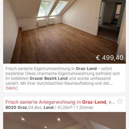
€ 499,40
Frisch sanierte Eigentumswohnung in
Graz
-
Lend
– sofort
beziehbar Diese charmante Eigentumswohnung befindet sich
im beliebten
Grazer
Bezirk
Lend
und wurde umfassend
saniert. Mit ihrer durchdachten Raumaufteilung und der
...
[
Mehr
]
Frisch sanierte Anlegerwohnung in
Graz
-
Lend
, vermietet auf 3 Jahre befrristet
8020
Graz
,04.Bez.:
Lend
/ 41,35m² /
1 Zimmer