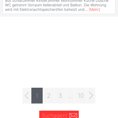
aus Schlafzimmer Kinderzimmer Wohnzimmer Küche Dusche
WC getrennt Vorraum Kellerabteil und Balkon. Die Wohnung
wird mit Elektronachtspeicheröfen beheizt und
...
[
Mehr
]
1
2
3
...
10
Suchagent