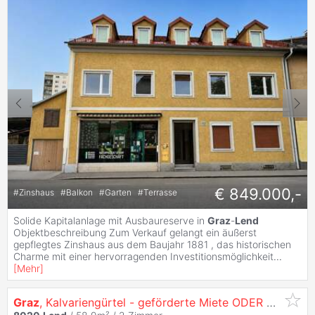
€ 849.000,-
#
Zinshaus
#
Balkon
#
Garten
#
Terrasse
Solide Kapitalanlage mit Ausbaureserve in
Graz
-
Lend
Objektbeschreibung Zum Verkauf gelangt ein äußerst
gepflegtes Zinshaus aus dem Baujahr 1881 , das historischen
Charme mit einer hervorragenden Investitionsmöglichkeit
...
[
Mehr
]
Graz
, Kalvariengürtel - geförderte Miete ODER geförderte Miete mit Kaufoption - 2 Zimmer