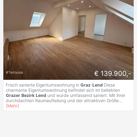
€ 139.900,-
#
Terrasse
Frisch sanierte Eigentumswohnung in
Graz
-
Lend
Diese
charmante Eigentumswohnung befindet sich im beliebten
Grazer
Bezirk
Lend
und wurde umfassend saniert. Mit ihrer
durchdachten Raumaufteilung und der attraktiven Größe
...
[
Mehr
]