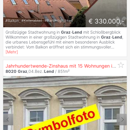
€ 330.000,-
#
Balkon
#
Kellerabteil
#
Parkmöglichkeit
Großzügige Stadtwohnung in
Graz
-
Lend
mit Schloßbergblick
Willkommen in einer großzügigen Stadtwohnung in
Graz
-
Lend
,
die urbanes Lebensgefühl mit einem besonderen Ausblick
verbindet: Vom Balkon eröffnet sich ein stimmungsvoller
...
[
Mehr
]
Jahrhundertwende-Zinshaus mit 15 Wohnungen im
Bezir
8020
Graz
,04.Bez.:
Lend
/ 851m²