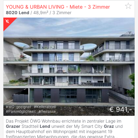
YOUNG & URBAN LIVING - Miete - 3 Zimmer
8020
Lend
/ 48,9m² /
3 Zimmer
#
WG-geeignet
#
Kellerabteil
€ 941,-
#
Parkmöglichkeit
#
Terrasse
Das Projekt ÖWG Wohnbau errichtete in zentraler Lage im
Grazer
Stadtteil
Lend
unweit der My Smart City
Graz
und
dem Hauptbahnhof ein Wohnprojekt mit insgesamt 19
freifinanzierten Mietwohnungen, die das gewisse Extra
...