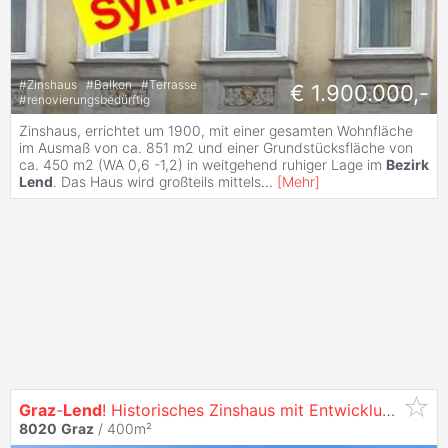
#
Zinshaus
#
Balkon
#
Terrasse
€ 1.900.000,-
#
renovierungsbedürftig
Zinshaus, errichtet um 1900, mit einer gesamten Wohnfläche
im Ausmaß von ca. 851 m2 und einer Grundstücksfläche von
ca. 450 m2 (WA 0,6 -1,2) in weitgehend ruhiger Lage im
Bezirk
Lend
. Das Haus wird großteils mittels
...
[
Mehr
]
Graz
-
Lend
! Historisches Zinshaus mit Entwicklungspotenzial!
8020
Graz
/ 400m²