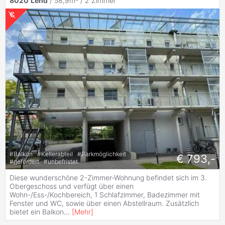
8020
Lend
/ 58,9m² /
2 Zimmer
#
Balkon
#
Kellerabteil
#
Parkmöglichkeit
€ 793,-
#
gefördert
#
unbefristet
Diese wunderschöne 2-Zimmer-Wohnung befindet sich im 3.
Obergeschoss und verfügt über einen
Wohn-/Ess-/Kochbereich, 1 Schlafzimmer, Badezimmer mit
Fenster und WC, sowie über einen Abstellraum. Zusätzlich
bietet ein Balkon
...
[
Mehr
]