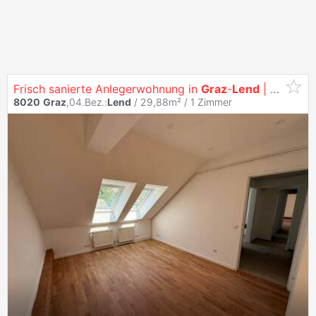
Frisch sanierte Anlegerwohnung in
Graz
-
Lend
| Sofort beziehbar
8020
Graz
,04.Bez.:
Lend
/ 29,88m² /
1 Zimmer