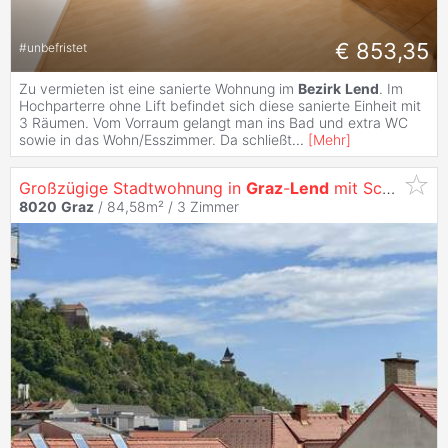
€ 853,35
#
unbefristet
Zu vermieten ist eine sanierte Wohnung im
Bezirk
Lend
. Im
Hochparterre ohne Lift befindet sich diese sanierte Einheit mit
3 Räumen. Vom Vorraum gelangt man ins Bad und extra WC
sowie in das Wohn/Esszimmer. Da schließt
...
[
Mehr
]
Großzügige Stadtwohnung in
Graz
-
Lend
mit Schloßbergblick
8020
Graz
/ 84,58m² /
3 Zimmer