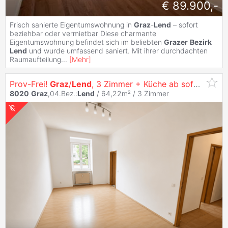
€ 89.900,-
Frisch sanierte Eigentumswohnung in
Graz
-
Lend
– sofort
beziehbar oder vermietbar Diese charmante
Eigentumswohnung befindet sich im beliebten
Grazer
Bezirk
Lend
und wurde umfassend saniert. Mit ihrer durchdachten
Raumaufteilung
...
[
Mehr
]
Prov-Frei!
Graz
/
Lend
, 3 Zimmer + Küche ab sofort + Top
8020
Graz
,04.Bez.:
Lend
/ 64,22m² /
3 Zimmer