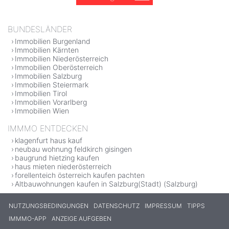
BUNDESLÄNDER
Immobilien Burgenland
Immobilien Kärnten
Immobilien Niederösterreich
Immobilien Oberösterreich
Immobilien Salzburg
Immobilien Steiermark
Immobilien Tirol
Immobilien Vorarlberg
Immobilien Wien
IMMMO ENTDECKEN
klagenfurt haus kauf
neubau wohnung feldkirch gisingen
baugrund hietzing kaufen
haus mieten niederösterreich
forellenteich österreich kaufen pachten
Altbauwohnungen kaufen in Salzburg(Stadt) (Salzburg)
NUTZUNGSBEDINGUNGEN
DATENSCHUTZ
IMPRESSUM
TIPPS
IMMMO-APP
ANZEIGE AUFGEBEN