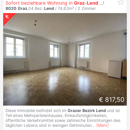
Sofort beziehbare Wohnung in
Graz
-
Lend
...!
8020
Graz
,04.Bez.:
Lend
/ 74,63m² /
2 Zimmer
€ 817,50
Diese Immobilie befindet sich im
Grazer
Bezirk
Lend
und ist
Teil eines Mehrparteienhauses. Einkaufsmöglichkeiten,
öffentliche Verkehrsmittel sowie zahlreiche Einrichtungen des
täglichen Lebens sind in wenigen Gehminuten
...
[
Mehr
]