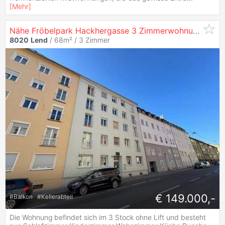
[
Mehr
]
Nähe Fröbelpark Hackhergasse 3 Zimmerwohnung mit Balkon
8020
Lend
/ 68m² /
3 Zimmer
€ 149.000,-
#
Balkon
#
Kellerabteil
Die Wohnung befindet sich im 3 Stock ohne Lift und besteht