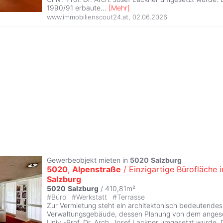
1990/91 erbaute
...
[
Mehr
]
www.immobilienscout24.at
,
02.06.2026
Gewerbeobjekt mieten in
5020
Salzburg
5020
,
Alpenstraße
/ Einzigartige Bürofläche i
Salzburg
5020
Salzburg
/ 410,81m²
#
Büro
#
Werkstatt
#
Terrasse
Zur Vermietung steht ein architektonisch bedeutendes
Verwaltungsgebäude, dessen Planung von dem anges
Univ.-Prof. Dr. Arch. Josef Lackner umgesetzt wurde. 