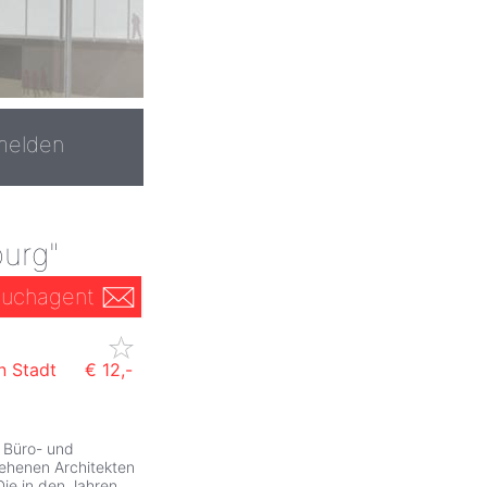
melden
burg"
uchagent
n Stadt
€ 12,-
 Büro- und
ehenen Architekten
Die in den Jahren