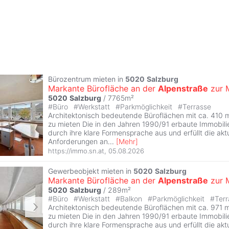
Bürozentrum mieten in
5020
Salzburg
Markante Bürofläche an der
Alpenstraße
zur 
5020
Salzburg
/ 7765m²
#
Büro
#
Werkstatt
#
Parkmöglichkeit
#
Terrasse
Architektonisch bedeutende Büroflächen mit ca. 410 
zu mieten Die in den Jahren 1990/91 erbaute Immobilie
durch ihre klare Formensprache aus und erfüllt die akt
Anforderungen an
...
[
Mehr
]
https://immo.sn.at
,
05.08.2026
Gewerbeobjekt mieten in
5020
Salzburg
Markante Bürofläche an der
Alpenstraße
zur 
5020
Salzburg
/ 289m²
#
Büro
#
Werkstatt
#
Balkon
#
Parkmöglichkeit
#
Terr
Architektonisch bedeutende Büroflächen mit ca. 971 
zu mieten Die in den Jahren 1990/91 erbaute Immobilie
durch ihre klare Formensprache aus und erfüllt die akt