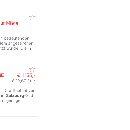
ur Miete
sch bedeutenden
 dem angesehenen
tzt wurde. Die in
SE
€ 1.155,-
€ 10,60 / m²
im Stadtgebiet von
hrt
Salzburg
-Süd,
 in geringer