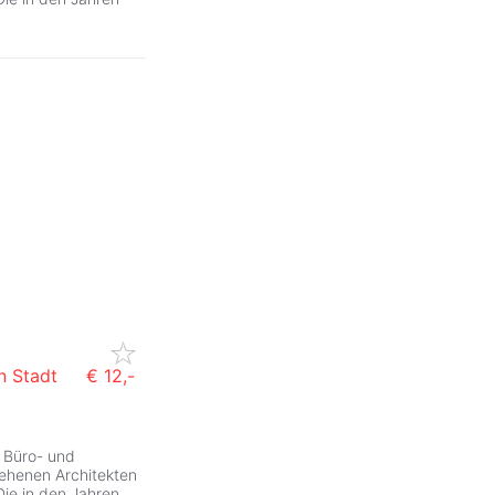
n Stadt
€ 12,-
 Büro- und
ehenen Architekten
Die in den Jahren