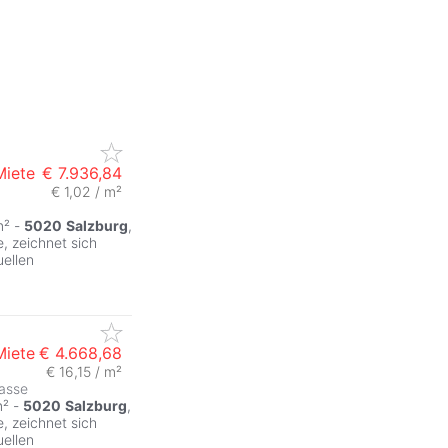
Miete
€ 7.936,84
€ 1,02 / m²
m² -
5020
Salzburg
,
, zeichnet sich
uellen
Miete
€ 4.668,68
€ 16,15 / m²
asse
ZurÃ
m² -
5020
Salzburg
,
, zeichnet sich
uellen