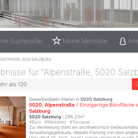
ine Suchprofile
Meine Merkliste
An
ENSTRASSE, 5020 SALZBURG
nisse für "Alpenstraße, 5020 Salz
S
ehr als 120
Gewerbeobjekt mieten in
5020
Salzburg
5020
,
Alpenstraße
/ Einzigartige Bürofläche i
Salzburg
5020
Salzburg
/ 296,21m²
#
Büro
#
Werkstatt
#
Terrasse
Zur Vermietung steht ein architektonisch bedeutendes
Verwaltungsgebäude, dessen Planung von dem anges
Univ.-Prof. Dr. Arch. Josef Lackner umgesetzt wurde. 