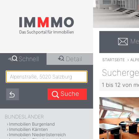
Me
Schnell
Detail
STARTSEITE
›
ALP
Suchergeb
1 bis 12 von m
BUNDESLÄNDER
Immobilien Burgenland
Immobilien Kärnten
Immobilien Niederösterreich