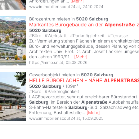
Anforderungen an
...
[
Mehr
]
www.immobilienscout24.at
,
24.10.2024
Bürozentrum mieten in
5020
Salzburg
Markantes Bürogebäude an der
Alpenstraße
z
5020
Salzburg
#
Büro
#
Werkstatt
#
Parkmöglichkeit
#
Terrasse
Zur Vermietung stehen Flächen in einem architektoni
Büro- und Verwaltungsgebäude, dessen Planung von
Architekten Univ. Prof. Dr. Arch. Josef Lackner umgese
den Jahren 1990/91
...
[
Mehr
]
https://immo.sn.at
,
05.08.2026
Gewerbeobjekt mieten in
5020
Salzburg
HELLE BÜROFLÄCHEN - NÄHE
ALPENSTRAS
5020
Salzburg
/ 109m²
#
Büro
#
Parkmöglichkeit
LAGEbevorzugter, sehr gut erreichbarer Bürostandort 
Salzburg
, im Bereich der
Alpenstraße
Autobahnauffa
S-Bahn-Haltestelle
Salzburg
-Süd, Salzachradweg etc.
Entfernung, Bushaltestelle
...
[
Mehr
]
www.immobilienscout24.at
,
15.09.2025