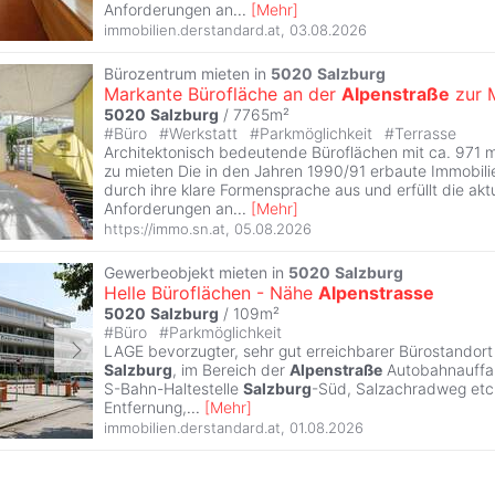
Anforderungen an
...
[
Mehr
]
immobilien.derstandard.at
,
03.08.2026
Bürozentrum mieten in
5020
Salzburg
Markante Bürofläche an der
Alpenstraße
zur 
5020
Salzburg
/ 7765m²
#
Büro
#
Werkstatt
#
Parkmöglichkeit
#
Terrasse
Architektonisch bedeutende Büroflächen mit ca. 971 
zu mieten Die in den Jahren 1990/91 erbaute Immobilie
durch ihre klare Formensprache aus und erfüllt die akt
Anforderungen an
...
[
Mehr
]
https://immo.sn.at
,
05.08.2026
Gewerbeobjekt mieten in
5020
Salzburg
Helle Büroflächen - Nähe
Alpenstrasse
5020
Salzburg
/ 109m²
#
Büro
#
Parkmöglichkeit
LAGE bevorzugter, sehr gut erreichbarer Bürostandort
Salzburg
, im Bereich der
Alpenstraße
Autobahnauffa
S-Bahn-Haltestelle
Salzburg
-Süd, Salzachradweg etc.
Entfernung,
...
[
Mehr
]
immobilien.derstandard.at
,
01.08.2026