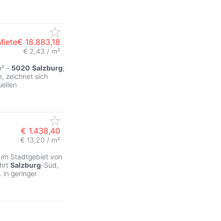
Miete
€ 18.883,18
€ 2,43 / m²
m² -
5020
Salzburg
,
, zeichnet sich
uellen
€ 1.438,40
€ 13,20 / m²
ZurÃ
 im Stadtgebiet von
hrt
Salzburg
-Süd,
 in geringer