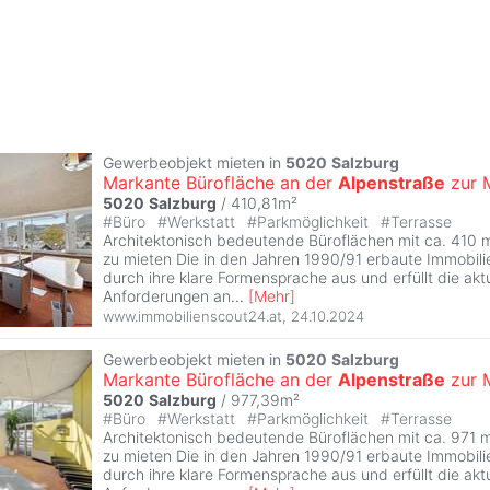
Gewerbeobjekt mieten in
5020
Salzburg
Markante Bürofläche an der
Alpenstraße
zur 
5020
Salzburg
/ 410,81m²
#
Büro
#
Werkstatt
#
Parkmöglichkeit
#
Terrasse
Architektonisch bedeutende Büroflächen mit ca. 410 
zu mieten Die in den Jahren 1990/91 erbaute Immobilie
durch ihre klare Formensprache aus und erfüllt die akt
Anforderungen an
...
[
Mehr
]
www.immobilienscout24.at
,
24.10.2024
Gewerbeobjekt mieten in
5020
Salzburg
Markante Bürofläche an der
Alpenstraße
zur 
5020
Salzburg
/ 977,39m²
#
Büro
#
Werkstatt
#
Parkmöglichkeit
#
Terrasse
Architektonisch bedeutende Büroflächen mit ca. 971 
zu mieten Die in den Jahren 1990/91 erbaute Immobilie
durch ihre klare Formensprache aus und erfüllt die akt