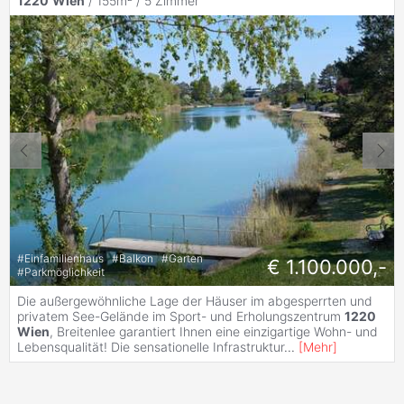
1220
Wien
/ 155m² /
5 Zimmer
#
Einfamilienhaus
#
Balkon
#
Garten
€ 1.100.000,-
#
Parkmöglichkeit
Die außergewöhnliche Lage der Häuser im abgesperrten und
privatem See-Gelände im Sport- und Erholungszentrum
1220
Wien
, Breitenlee garantiert Ihnen eine einzigartige Wohn- und
Lebensqualität! Die sensationelle Infrastruktur
...
[
Mehr
]