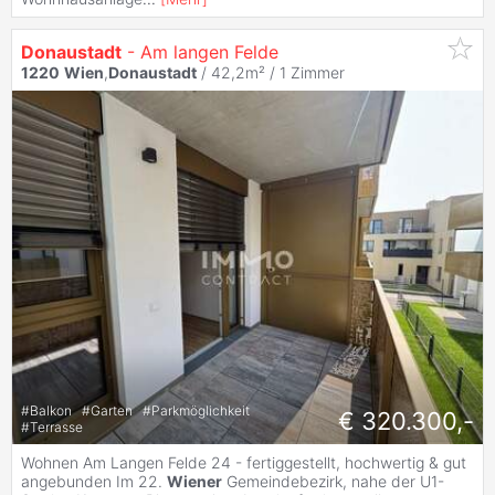
Donaustadt
- Am langen Felde
1220
Wien
,
Donaustadt
/ 42,2m² /
1 Zimmer
#
Balkon
#
Garten
#
Parkmöglichkeit
€ 320.300,-
#
Terrasse
Wohnen Am Langen Felde 24 - fertiggestellt, hochwertig & gut
angebunden Im 22.
Wiener
Gemeindebezirk, nahe der U1-