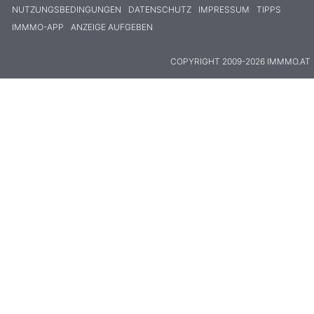
NUTZUNGSBEDINGUNGEN
DATENSCHUTZ
IMPRESSUM
TIPPS
IMMMO-APP
ANZEIGE AUFGEBEN
COPYRIGHT 2009-2026 IMMMO.AT