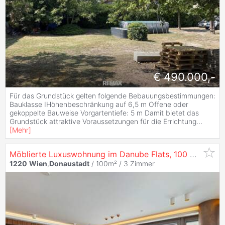
€ 490.000,-
Für das Grundstück gelten folgende Bebauungsbestimmungen:
Bauklasse IHöhenbeschränkung auf 6,5 m Offene oder
gekoppelte Bauweise Vorgartentiefe: 5 m Damit bietet das
Grundstück attraktive Voraussetzungen für die Errichtung
...
[
Mehr
]
Möblierte Luxuswohnung im Danube Flats, 100 m², 3 Zimmer –
1220
Wien
,
Donaustadt
/ 100m² /
3 Zimmer