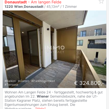
Donaustadt
- Am langen Felde
1220
Wien
,
Donaustadt
/ 45,13m² /
1 Zimmer
#
Balkon
#
Garten
#
Parkmöglichkeit
€ 324.800,-
#
Terrasse
Wohnen Am Langen Felde 24 - fertiggestellt, hochwertig & gut
angebunden Im 22.
Wiener
Gemeindebezirk, nahe der U1-
Station Kagraner Platz, stehen bereits fertiggestellte
Eigentumswohnungen zum Einzug bereit. Die
Wohnhausanlage
...
[
Mehr
]