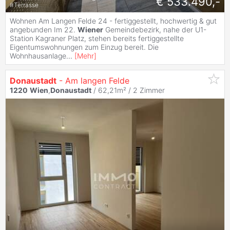
€ 533.490,-
#
Terrasse
Wohnen Am Langen Felde 24 - fertiggestellt, hochwertig & gut
angebunden Im 22.
Wiener
Gemeindebezirk, nahe der U1-
Station Kagraner Platz, stehen bereits fertiggestellte
Eigentumswohnungen zum Einzug bereit. Die
Wohnhausanlage
...
[
Mehr
]
Donaustadt
- Am langen Felde
1220
Wien
,
Donaustadt
/ 62,21m² /
2 Zimmer