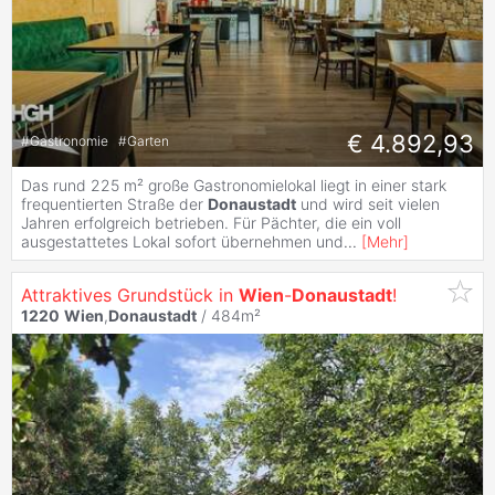
€ 4.892,93
#
Gastronomie
#
Garten
Das rund 225 m² große Gastronomielokal liegt in einer stark
frequentierten Straße der
Donaustadt
und wird seit vielen
Jahren erfolgreich betrieben. Für Pächter, die ein voll
ausgestattetes Lokal sofort übernehmen und
...
[
Mehr
]
Attraktives Grundstück in
Wien
-
Donaustadt
!
1220
Wien
,
Donaustadt
/ 484m²