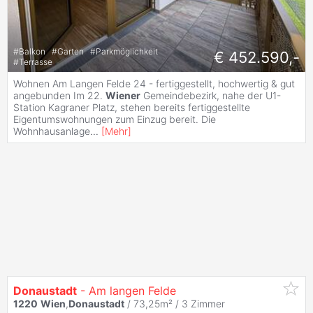
#
Balkon
#
Garten
#
Parkmöglichkeit
€ 452.590,-
#
Terrasse
Wohnen Am Langen Felde 24 - fertiggestellt, hochwertig & gut
angebunden Im 22.
Wiener
Gemeindebezirk, nahe der U1-
Station Kagraner Platz, stehen bereits fertiggestellte
Eigentumswohnungen zum Einzug bereit. Die
Wohnhausanlage
...
[
Mehr
]
Donaustadt
- Am langen Felde
1220
Wien
,
Donaustadt
/ 73,25m² /
3 Zimmer