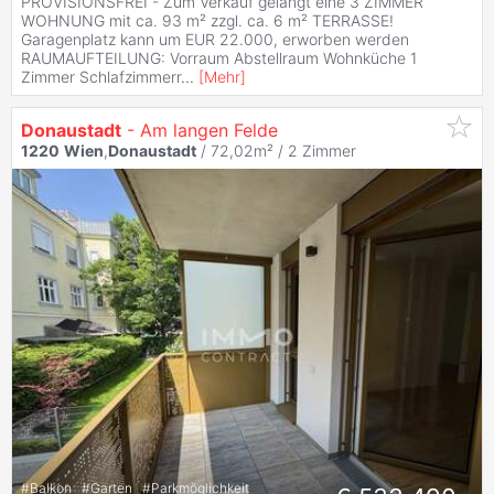
PROVISIONSFREI - Zum Verkauf gelangt eine 3 ZIMMER
WOHNUNG mit ca. 93 m² zzgl. ca. 6 m² TERRASSE!
Garagenplatz kann um EUR 22.000, erworben werden
RAUMAUFTEILUNG: Vorraum Abstellraum Wohnküche 1
Zimmer Schlafzimmerr
...
[
Mehr
]
Donaustadt
- Am langen Felde
1220
Wien
,
Donaustadt
/ 72,02m² /
2 Zimmer
#
Balkon
#
Garten
#
Parkmöglichkeit