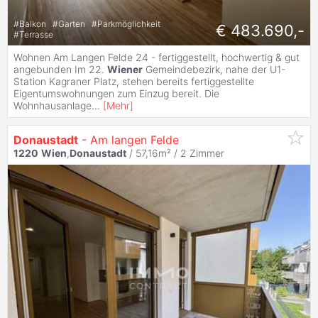
#
Balkon
#
Garten
#
Parkmöglichkeit
€ 483.690,-
#
Terrasse
Wohnen Am Langen Felde 24 - fertiggestellt, hochwertig & gut
angebunden Im 22.
Wiener
Gemeindebezirk, nahe der U1-
Station Kagraner Platz, stehen bereits fertiggestellte
Eigentumswohnungen zum Einzug bereit. Die
Wohnhausanlage
...
[
Mehr
]
Donaustadt
- Am langen Felde
1220
Wien
,
Donaustadt
/ 57,16m² /
2 Zimmer