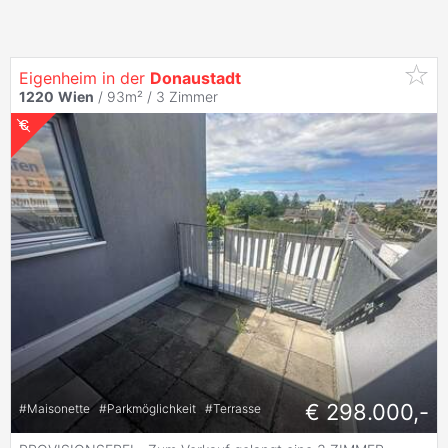
Eigenheim in der
Donaustadt
1220
Wien
/ 93m² /
3 Zimmer
€ 298.000,-
#
Maisonette
#
Parkmöglichkeit
#
Terrasse