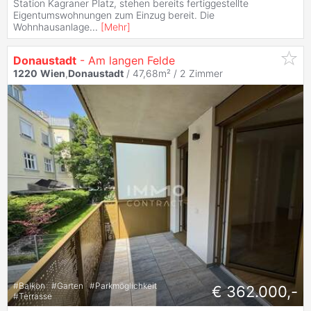
Station Kagraner Platz, stehen bereits fertiggestellte
Eigentumswohnungen zum Einzug bereit. Die
Wohnhausanlage
...
[
Mehr
]
Donaustadt
- Am langen Felde
1220
Wien
,
Donaustadt
/ 47,68m² /
2 Zimmer
#
Balkon
#
Garten
#
Parkmöglichkeit
€ 362.000,-
#
Terrasse