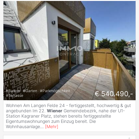
#
Balkon
#
Garten
#
Parkmöglichkeit
€ 540.490,-
#
Terrasse
Wohnen Am Langen Felde 24 - fertiggestellt, hochwertig & gut
angebunden Im 22.
Wiener
Gemeindebezirk, nahe der U1-
Station Kagraner Platz, stehen bereits fertiggestellte
Eigentumswohnungen zum Einzug bereit. Die
Wohnhausanlage
...
[
Mehr
]