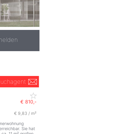
melden
uchagent
€ 810,-
€ 9,83 / m²
mmerwohnung
erreichbar. Sie hat
 ca. 11 m² großen