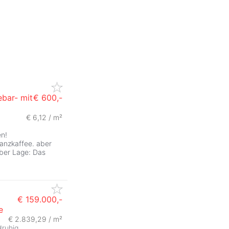
ebar- mit
€ 600,-
€ 6,12 / m²
en!
Tanzkaffee. aber
iber Lage: Das
€ 159.000,-
e
€ 2.839,29 / m²
#
ruhig