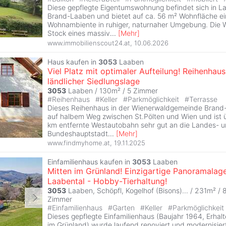
Diese gepflegte Eigentumswohnung befindet sich in 
Brand-Laaben und bietet auf ca. 56 m² Wohnfläche 
Wohnambiente in ruhiger, naturnaher Umgebung. Die W
Stock eines massiv
...
[
Mehr
]
www.immobilienscout24.at
,
10.06.2026
Haus kaufen in
3053
Laaben
Viel Platz mit optimaler Aufteilung! Reihenhaus
ländlicher Siedlungslage
3053
Laaben / 130m² /
5 Zimmer
#
Reihenhaus
#
Keller
#
Parkmöglichkeit
#
Terrasse
Dieses Reihenhaus in der Wienerwaldgemeinde Brand-
auf halbem Weg zwischen St.Pölten und Wien und ist ü
km entfernte Westautobahn sehr gut an die Landes- u
Bundeshauptstadt
...
[
Mehr
]
www.findmyhome.at
,
19.11.2025
Einfamilienhaus kaufen in
3053
Laaben
Mitten im Grünland! Einzigartige Panoramalag
Laabental - Hobby-Tierhaltung!
3053
Laaben, Schöpfl, Kogelhof (Bisons)... / 231m² /
Zimmer
#
Einfamilienhaus
#
Garten
#
Keller
#
Parkmöglichkeit
Dieses gepflegte Einfamilienhaus (Baujahr 1964, Erha
im Grünland) wurde laufend renoviert und modernisiert