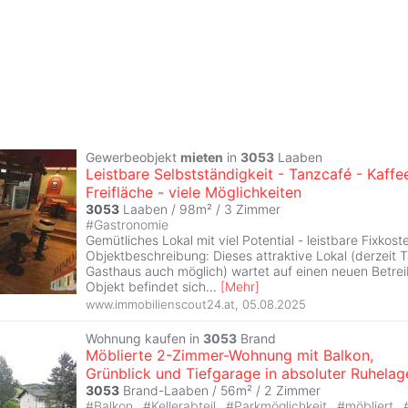
Gewerbeobjekt
mieten
in
3053
Laaben
Leistbare Selbstständigkeit - Tanzcafé - Kaffe
Freifläche - viele Möglichkeiten
3053
Laaben / 98m² /
3 Zimmer
#
Gastronomie
Gemütliches Lokal mit viel Potential - leistbare Fixkost
Objektbeschreibung: Dieses attraktive Lokal (derzeit 
Gasthaus auch möglich) wartet auf einen neuen Betre
Objekt befindet sich
...
[
Mehr
]
www.immobilienscout24.at
,
05.08.2025
Wohnung kaufen in
3053
Brand
Möblierte 2-Zimmer-Wohnung mit Balkon,
Grünblick und Tiefgarage in absoluter Ruhelag
3053
Brand-Laaben / 56m² /
2 Zimmer
#
Balkon
#
Kellerabteil
#
Parkmöglichkeit
#
möbliert