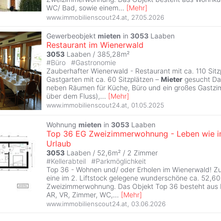
WC/ Bad, sowie einem
...
[
Mehr
]
www.immobilienscout24.at
,
27.05.2026
Gewerbeobjekt
mieten
in
3053
Laaben
Restaurant im Wienerwald
3053
Laaben / 385,28m²
#
Büro
#
Gastronomie
Zauberhafter Wienerwald - Restaurant mit ca. 110 Sitz
Gastgarten mit ca. 60 Sitzplätzen –
Mieter
gesucht Das
neben Räumen für Küche, Büro und ein großes Gastzimm
über dem Fluss),
...
[
Mehr
]
www.immobilienscout24.at
,
01.05.2025
Wohnung
mieten
in
3053
Laaben
Top 36 EG Zweizimmerwohnung - Leben wie 
Urlaub
3053
Laaben / 52,6m² /
2 Zimmer
#
Kellerabteil
#
Parkmöglichkeit
Top 36 - Wohnen und/ oder Erholen im Wienerwald! Z
eine im 2. Liftstock gelegene wunderschöne ca. 52,6
Zweizimmerwohnung. Das Objekt Top 36 besteht aus
AR, VR, Zimmer, WC,
...
[
Mehr
]
www.immobilienscout24.at
,
03.06.2026