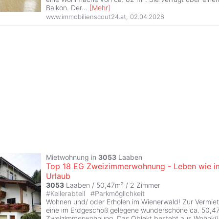
Balkon. Der
...
[
Mehr
]
www.immobilienscout24.at
,
02.04.2026
Mietwohnung in
3053
Laaben
Top 18 EG Zweizimmerwohnung - Leben wie i
Urlaub
3053
Laaben / 50,47m² /
2 Zimmer
#
Kellerabteil
#
Parkmöglichkeit
Wohnen und/ oder Erholen im Wienerwald! Zur Vermie
eine im Erdgeschoß gelegene wunderschöne ca. 50,4
Zweizimmerwohnung. Das Objekt besteht aus Wohnküc