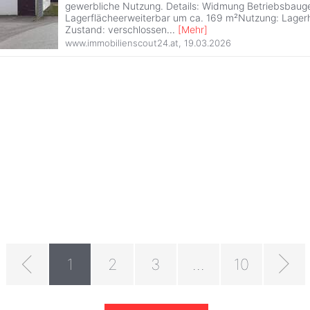
gewerbliche Nutzung. Details: Widmung Betriebsbaug
Lagerflächeerweiterbar um ca. 169 m²Nutzung: Lager
Zustand: verschlossen
...
[
Mehr
]
www.immobilienscout24.at
,
19.03.2026
1
2
3
...
10