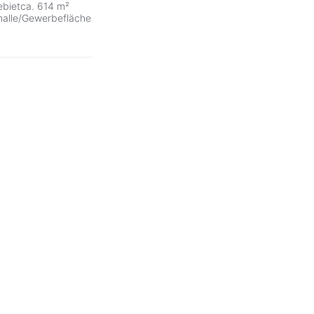
ebietca. 614 m²
halle/Gewerbefläche