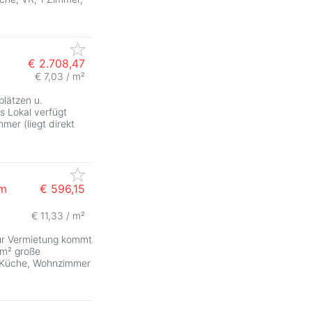
€ 2.708,47
€ 7,03 / m²
plätzen u.
 Lokal verfügt
er (liegt direkt
im
€ 596,15
€ 11,33 / m²
ur Vermietung kommt
0m² große
 Küche, Wohnzimmer