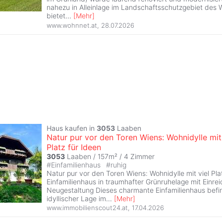
nahezu in Alleinlage im Landschaftsschutzgebiet des
bietet
...
[
Mehr
]
www.wohnnet.at
,
28.07.2026
Haus kaufen in
3053
Laaben
Natur pur vor den Toren Wiens: Wohnidylle mit 
Platz für Ideen
3053
Laaben / 157m² /
4 Zimmer
#
Einfamilienhaus
#
ruhig
Natur pur vor den Toren Wiens: Wohnidylle mit viel Pla
Einfamilienhaus in traumhafter Grünruhelage mit Einrei
Neugestaltung Dieses charmante Einfamilienhaus befin
idyllischer Lage im
...
[
Mehr
]
www.immobilienscout24.at
,
17.04.2026