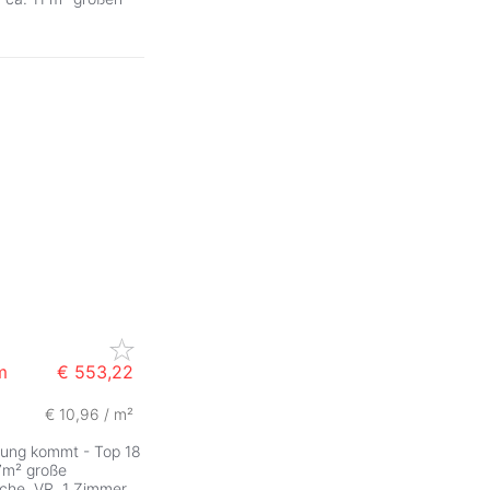
m
€ 553,22
€ 10,96 / m²
tung kommt - Top 18
7m² große
he, VR, 1 Zimmer,