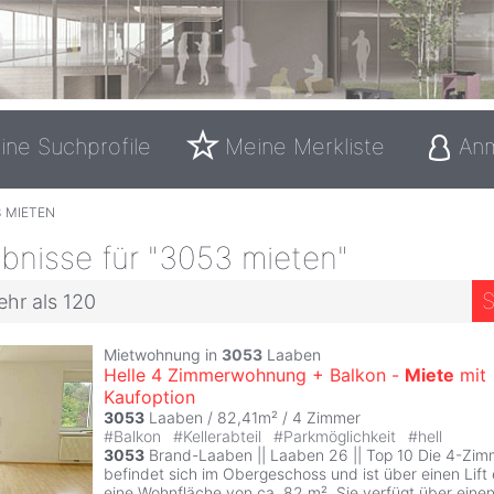
ine Suchprofile
Meine Merkliste
An
3 MIETEN
bnisse für "3053 mieten"
S
ehr als 120
Mietwohnung in
3053
Laaben
Helle 4 Zimmerwohnung + Balkon -
Miete
mit
Kaufoption
3053
Laaben / 82,41m² /
4 Zimmer
#
Balkon
#
Kellerabteil
#
Parkmöglichkeit
#
hell
3053
Brand-Laaben || Laaben 26 || Top 10 Die 4-Zi
befindet sich im Obergeschoss und ist über einen Lift 
eine Wohnfläche von ca. 82 m². Sie verfügt über einen