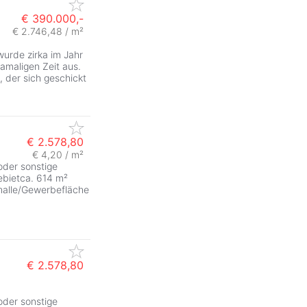
€ 390.000,-
€ 2.746,48 / m²
ZurÃ
de zirka im Jahr
amaligen Zeit aus.
 der sich geschickt
€ 2.578,80
€ 4,20 / m²
 oder sonstige
ebietca. 614 m²
halle/Gewerbefläche
€ 2.578,80
 oder sonstige