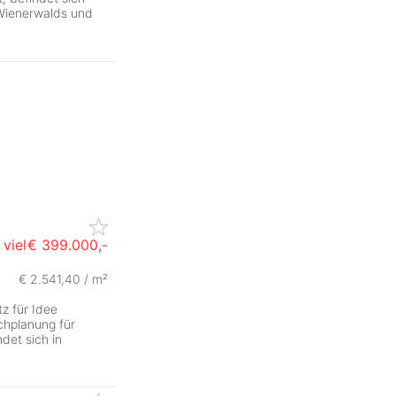
 Wienerwalds und
viel
€ 399.000,-
€ 2.541,40 / m²
tz für Idee
chplanung für
det sich in