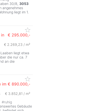
Laaben 30/8,
3053
ein angenehmes
ohnung liegt im 1.
 in
€ 295.000,-
€ 2.269,23 / m²
Laaben liegt etwa
ber die nur ca. 7
nd an die
e im
€ 890.000,-
8
€ 3.852,81 / m²
ZurÃ
#
ruhig
ltenswertes Gebäude
, befindet sich