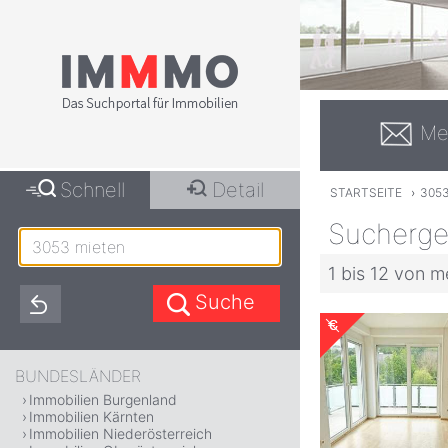
Me
Schnell
Detail
STARTSEITE
›
305
Sucherge
1 bis 12 von m
BUNDESLÄNDER
Immobilien Burgenland
Immobilien Kärnten
Immobilien Niederösterreich