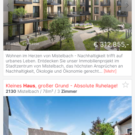
€ 312.855,-
#
Balkon
#
Terrasse
Wohnen im Herzen von Mistelbach - Nachhaltigkeit trifft auf
urbanes Leben. Entdecken Sie unser Immobilienprojekt im
Stadtzentrum von Mistelbach, das höchsten Ansprüchen an
Nachhaltigkeit, Ökologie und Ökonomie gerecht
...
[
Mehr
]
Kleines
Haus
, großer Grund - Absolute Ruhelage!
2130
Mistelbach / 78m² /
3
Zimmer