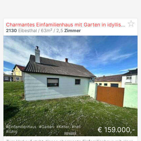
Charmantes Einfamilienhaus mit Garten in idyllischer Weinviertler Lage!
2130
Eibesthal / 63m² /
2,5
Zimmer
#
Einfamilienhaus
#
Garten
#
Keller
#
hell
€ 159.000,-
#
ruhig