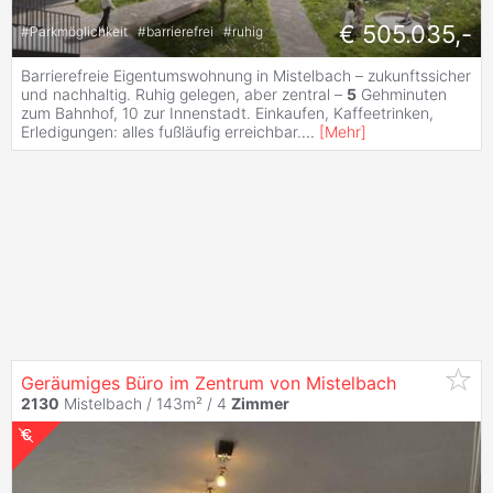
€ 505.035,-
#
Parkmöglichkeit
#
barrierefrei
#
ruhig
Barrierefreie Eigentumswohnung in Mistelbach – zukunftssicher
und nachhaltig. Ruhig gelegen, aber zentral –
5
Gehminuten
zum Bahnhof, 10 zur Innenstadt. Einkaufen, Kaffeetrinken,
Erledigungen: alles fußläufig erreichbar.
...
[
Mehr
]
Geräumiges Büro im Zentrum von Mistelbach
2130
Mistelbach / 143m² /
4
Zimmer