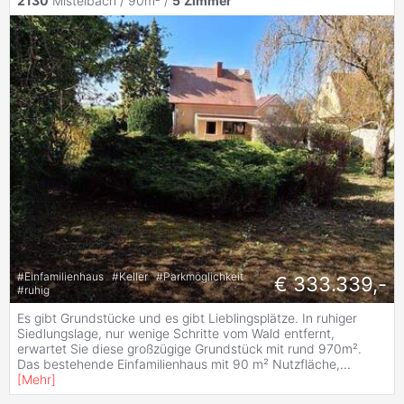
2130
Mistelbach / 90m² /
5
Zimmer
#
Einfamilienhaus
#
Keller
#
Parkmöglichkeit
€ 333.339,-
#
ruhig
Es gibt Grundstücke und es gibt Lieblingsplätze. In ruhiger
Siedlungslage, nur wenige Schritte vom Wald entfernt,
erwartet Sie diese großzügige Grundstück mit rund 970m².
Das bestehende Einfamilienhaus mit 90 m² Nutzfläche,
...
[
Mehr
]