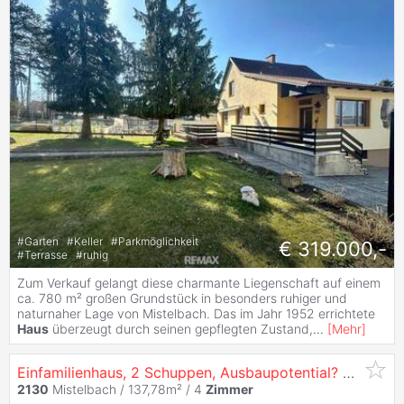
#
Garten
#
Keller
#
Parkmöglichkeit
€ 319.000,-
#
Terrasse
#
ruhig
Zum Verkauf gelangt diese charmante Liegenschaft auf einem
ca. 780 m² großen Grundstück in besonders ruhiger und
naturnaher Lage von Mistelbach. Das im Jahr 1952 errichtete
Haus
überzeugt durch seinen gepflegten Zustand,
...
[
Mehr
]
Einfamilienhaus, 2 Schuppen, Ausbaupotential? Was für ein Objekt!
2130
Mistelbach / 137,78m² /
4
Zimmer