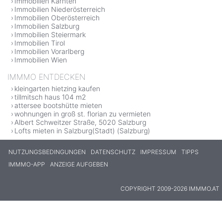
Immobilien Kärnten
Immobilien Niederösterreich
Immobilien Oberösterreich
Immobilien Salzburg
Immobilien Steiermark
Immobilien Tirol
Immobilien Vorarlberg
Immobilien Wien
IMMMO ENTDECKEN
kleingarten hietzing kaufen
tillmitsch haus 104 m2
attersee bootshütte mieten
wohnungen in groß st. florian zu vermieten
Albert Schweitzer Straße, 5020 Salzburg
Lofts mieten in Salzburg(Stadt) (Salzburg)
NUTZUNGSBEDINGUNGEN
DATENSCHUTZ
IMPRESSUM
TIPPS
IMMMO-APP
ANZEIGE AUFGEBEN
COPYRIGHT 2009-2026 IMMMO.AT