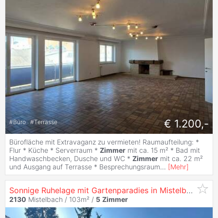
€ 1.200,-
#
Büro
#
Terrasse
Bürofläche mit Extravaganz zu vermieten! Raumaufteilung: *
Flur * Küche * Serverraum *
Zimmer
mit ca. 15 m² * Bad mit
Handwaschbecken, Dusche und WC *
Zimmer
mit ca. 22 m²
und Ausgang auf Terrasse * Besprechungsraum
...
[
Mehr
]
Sonnige Ruhelage mit Gartenparadies in Mistelbach!
2130
Mistelbach / 103m² /
5
Zimmer