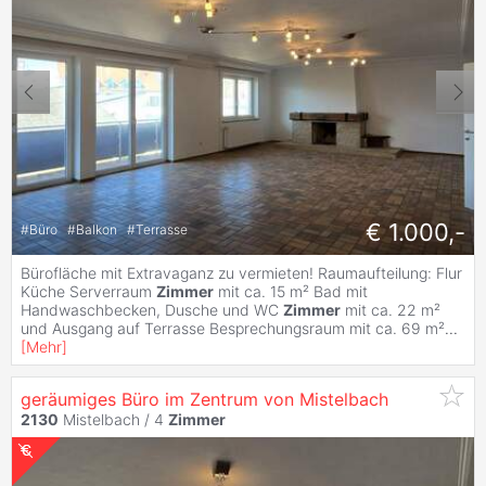
€ 1.000,-
#
Büro
#
Balkon
#
Terrasse
Bürofläche mit Extravaganz zu vermieten! Raumaufteilung: Flur
Küche Serverraum
Zimmer
mit ca. 15 m² Bad mit
Handwaschbecken, Dusche und WC
Zimmer
mit ca. 22 m²
und Ausgang auf Terrasse Besprechungsraum mit ca. 69 m²
...
[
Mehr
]
geräumiges Büro im Zentrum von Mistelbach
2130
Mistelbach /
4
Zimmer