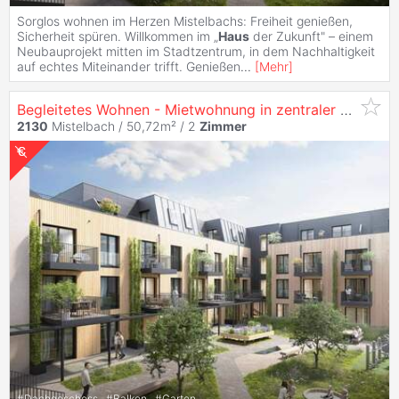
Sorglos wohnen im Herzen Mistelbachs: Freiheit genießen,
Sicherheit spüren. Willkommen im „
Haus
der Zukunft" – einem
Neubauprojekt mitten im Stadtzentrum, in dem Nachhaltigkeit
auf echtes Miteinander trifft. Genießen
...
[
Mehr
]
Begleitetes Wohnen - Mietwohnung in zentraler Lage
2130
Mistelbach / 50,72m² /
2
Zimmer
#
Dachgeschoss
#
Balkon
#
Garten