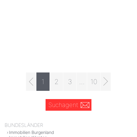
1
2
3
...
10
Suchagent
BUNDESLÄNDER
Immobilien Burgenland