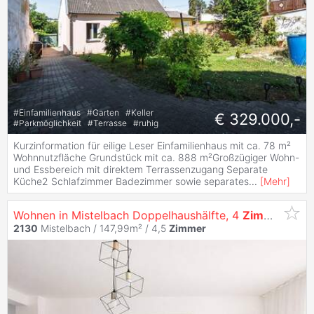
#
Einfamilienhaus
#
Garten
#
Keller
€ 329.000,-
#
Parkmöglichkeit
#
Terrasse
#
ruhig
Kurzinformation für eilige Leser Einfamilienhaus mit ca. 78 m²
Wohnnutzfläche Grundstück mit ca. 888 m²Großzügiger Wohn-
und Essbereich mit direktem Terrassenzugang Separate
Küche2 Schlafzimmer Badezimmer sowie separates
...
[
Mehr
]
Wohnen in Mistelbach Doppelhaushälfte, 4
Zimmer
, 148
2130
Mistelbach / 147,99m² /
4,5
Zimmer