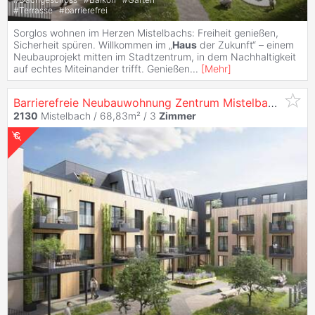
#
Terrasse
#
barrierefrei
Sorglos wohnen im Herzen Mistelbachs: Freiheit genießen,
Sicherheit spüren. Willkommen im „
Haus
der Zukunft“ – einem
Neubauprojekt mitten im Stadtzentrum, in dem Nachhaltigkeit
auf echtes Miteinander trifft. Genießen
...
[
Mehr
]
Barrierefreie Neubauwohnung Zentrum Mistelbach | PV-Anlage + niedrige Betriebskosten
2130
Mistelbach / 68,83m² /
3
Zimmer