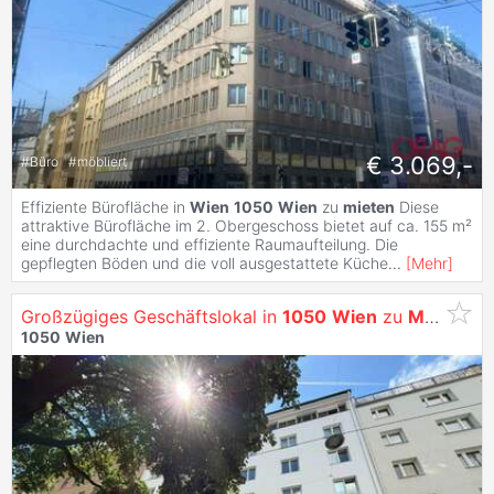
€ 3.069,-
#
Büro
#
möbliert
Effiziente Bürofläche in
Wien
1050
Wien
zu
mieten
Diese
attraktive Bürofläche im 2. Obergeschoss bietet auf ca. 155 m²
eine durchdachte und effiziente Raumaufteilung. Die
gepflegten Böden und die voll ausgestattete Küche
...
[
Mehr
]
Großzügiges Geschäftslokal in
1050
Wien
zu
Mieten
1050
Wien