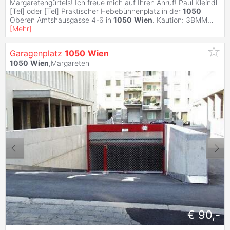
Margaretengürtels! Ich freue mich auf Ihren Anruf! Paul Kleindl
[Tel] oder [Tel] Praktischer Hebebühnenplatz in der
1050
Oberen Amtshausgasse 4-6 in
1050
Wien
. Kaution: 3BMM
...
[
Mehr
]
Garagenplatz
1050
Wien
1050
Wien
,Margareten
€ 90,-