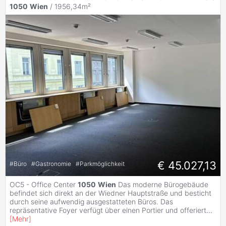
1050
Wien
/ 1956,34m²
€ 45.027,13
#
Büro
#
Gastronomie
#
Parkmöglichkeit
OC5 - Office Center
1050
Wien
Das moderne Bürogebäude
befindet sich direkt an der Wiedner Hauptstraße und besticht
durch seine aufwendig ausgestatteten Büros. Das
repräsentative Foyer verfügt über einen Portier und offeriert
...
[
Mehr
]