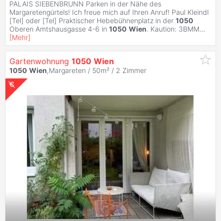
PALAIS SIEBENBRUNN Parken in der Nähe des
Margaretengürtels! Ich freue mich auf Ihren Anruf! Paul Kleindl
[Tel] oder [Tel] Praktischer Hebebühnenplatz in der
1050
Oberen Amtshausgasse 4-6 in
1050
Wien
. Kaution: 3BMM
...
[
Mehr
]
Gartenwohnung
1050
Wien
1050
Wien
,Margareten / 50m² /
2 Zimmer