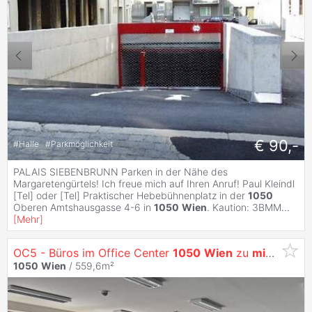
€ 90,-
#
Halle
#
Parkmöglichkeit
PALAIS SIEBENBRUNN Parken in der Nähe des
Margaretengürtels! Ich freue mich auf Ihren Anruf! Paul Kleindl
[Tel] oder [Tel] Praktischer Hebebühnenplatz in der
1050
Oberen Amtshausgasse 4-6 in
1050
Wien
. Kaution: 3BMM
...
[
Mehr
]
OC5 - Büros im Office Center
1050
Wien
zu
mieten
1050
Wien
/ 559,6m²