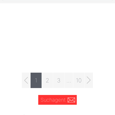
1
2
3
...
10
Suchagent