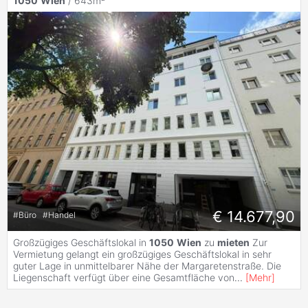
1050
Wien
/ 643m²
€ 14.677,90
#
Büro
#
Handel
Großzügiges Geschäftslokal in
1050
Wien
zu
mieten
Zur
Vermietung gelangt ein großzügiges Geschäftslokal in sehr
guter Lage in unmittelbarer Nähe der Margaretenstraße. Die
Liegenschaft verfügt über eine Gesamtfläche von
...
[
Mehr
]