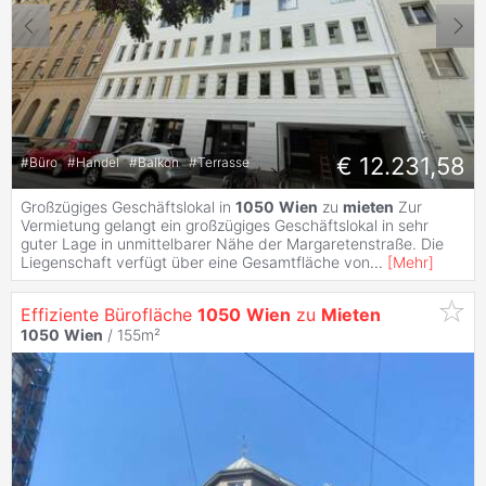
€ 12.231,58
#
Büro
#
Handel
#
Balkon
#
Terrasse
Großzügiges Geschäftslokal in
1050
Wien
zu
mieten
Zur
Vermietung gelangt ein großzügiges Geschäftslokal in sehr
guter Lage in unmittelbarer Nähe der Margaretenstraße. Die
Liegenschaft verfügt über eine Gesamtfläche von
...
[
Mehr
]
Effiziente Bürofläche
1050
Wien
zu
Mieten
1050
Wien
/ 155m²