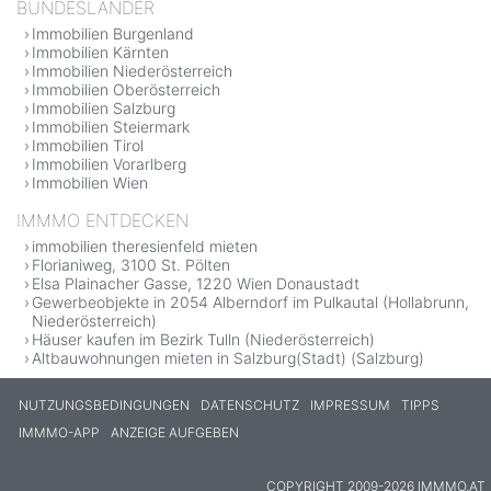
BUNDESLÄNDER
Immobilien Burgenland
Immobilien Kärnten
Immobilien Niederösterreich
Immobilien Oberösterreich
Immobilien Salzburg
Immobilien Steiermark
Immobilien Tirol
Immobilien Vorarlberg
Immobilien Wien
IMMMO ENTDECKEN
immobilien theresienfeld mieten
Florianiweg, 3100 St. Pölten
Elsa Plainacher Gasse, 1220 Wien Donaustadt
Gewerbeobjekte in 2054 Alberndorf im Pulkautal (Hollabrunn,
Niederösterreich)
Häuser kaufen im Bezirk Tulln (Niederösterreich)
Altbauwohnungen mieten in Salzburg(Stadt) (Salzburg)
NUTZUNGSBEDINGUNGEN
DATENSCHUTZ
IMPRESSUM
TIPPS
IMMMO-APP
ANZEIGE AUFGEBEN
COPYRIGHT 2009-2026 IMMMO.AT