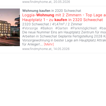
www.findmyhome.at
,
20.05.2026
Wohnung
kaufen
in 2320 Schwechat
Loggia-
Wohnung
mit 2 Zimmern - Top Lage 
Hauptplatz 1 - zu
kaufen
in 2320 Schwechat
2320 Schwechat / 41,47m² /
2 Zimmer
#
Vorsorge
#
Balkon
#
Garten
#
Parkmöglichkeit
#
bar
Die neue Nummer Eins am Hauptplatz Zentrum für m
Arbeiten in Schwechat Geplante Fertigstellung 2028 Ka
Vorsorgewohnung in bester Lage am Hauptplatz Attrak
für Anleger!
...
[
Mehr
]
www.findmyhome.at
,
14.05.2026