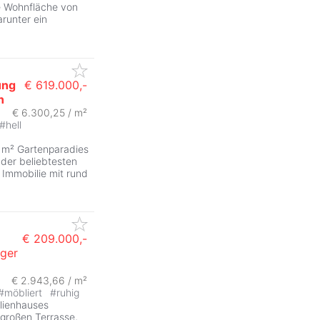
e Wohnfläche von
runter ein
ung
€ 619.000,-
n
€ 6.300,25 / m²
#
hell
 m² Gartenparadies
der beliebtesten
e Immobilie mit rund
€ 209.000,-
iger
€ 2.943,66 / m²
#
möbliert
#
ruhig
lienhauses
 großen Terrasse,