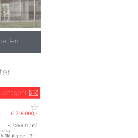
melden
ter
uchagent
-
€ 718.000,-
€ 7.999,11 / m²
#
ruhig
fußläufig zur U3-