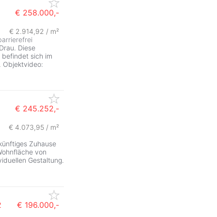
€ 258.000,-
€ 2.914,92 / m²
barrierefrei
 Drau. Diese
befindet sich im
. Objektvideo:
€ 245.252,-
€ 4.073,95 / m²
ukünftiges Zuhause
Wohnfläche von
viduellen Gestaltung.
2
€ 196.000,-