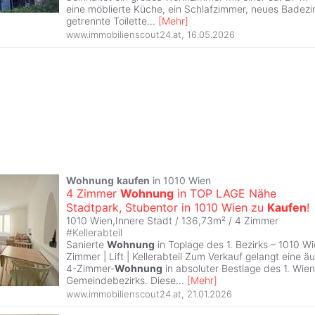
eine möblierte Küche, ein Schlafzimmer, neues Badez
getrennte Toilette
...
[
Mehr
]
www.immobilienscout24.at
,
16.05.2026
Wohnung
kaufen
in 1010 Wien
4 Zimmer
Wohnung
in TOP LAGE Nähe
Stadtpark, Stubentor in 1010 Wien zu
Kaufen
!
1010 Wien,Innere Stadt / 136,73m² /
4 Zimmer
#
Kellerabteil
Sanierte
Wohnung
in Toplage des 1. Bezirks – 1010 W
Zimmer | Lift | Kellerabteil Zum Verkauf gelangt eine ä
4-Zimmer-
Wohnung
in absoluter Bestlage des 1. Wien
Gemeindebezirks. Diese
...
[
Mehr
]
www.immobilienscout24.at
,
21.01.2026