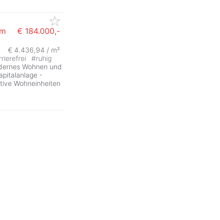
am
€ 184.000,-
€ 4.436,94 / m²
rierefrei
#
ruhig
odernes Wohnen und
pitalanlage -
tive Wohneinheiten