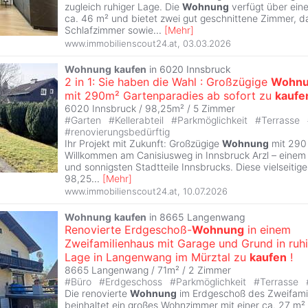
zugleich ruhiger Lage. Die
Wohnung
verfügt über ein
ca. 46 m² und bietet zwei gut geschnittene Zimmer, da
Schlafzimmer sowie
...
[
Mehr
]
www.immobilienscout24.at
,
03.03.2026
Wohnung
kaufen
in 6020 Innsbruck
2 in 1: Sie haben die Wahl : Großzügige
Wohn
mit 290m² Gartenparadies ab sofort zu
kaufe
6020 Innsbruck / 98,25m² /
5 Zimmer
#
Garten
#
Kellerabteil
#
Parkmöglichkeit
#
Terrasse
#
renovierungsbedürftig
Ihr Projekt mit Zukunft: Großzügige
Wohnung
mit 290
Willkommen am Canisiusweg in Innsbruck Arzl – einem 
und sonnigsten Stadtteile Innsbrucks. Diese vielseitig
98,25
...
[
Mehr
]
www.immobilienscout24.at
,
10.07.2026
Wohnung
kaufen
in 8665 Langenwang
Renovierte Erdgeschoß-
Wohnung
in einem
Zweifamilienhaus mit Garage und Grund in ruh
Lage in Langenwang im Mürztal zu
kaufen
!
8665 Langenwang / 71m² /
2 Zimmer
#
Büro
#
Erdgeschoss
#
Parkmöglichkeit
#
Terrasse
Die renovierte
Wohnung
im Erdgeschoß des Zweifami
beinhaltet ein großes Wohnzimmer mit einer ca. 27 m²