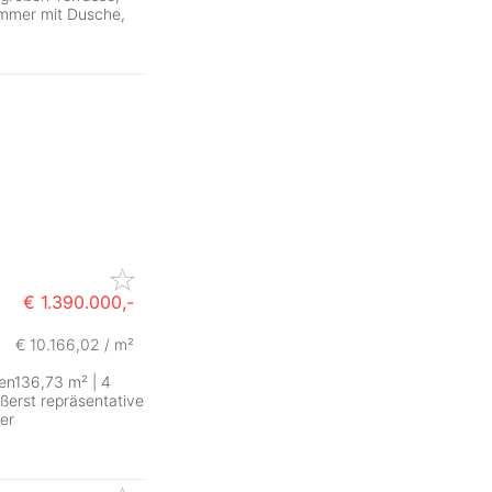
immer mit Dusche,
€ 1.390.000,-
€ 10.166,02 / m²
ien136,73 m² | 4
ußerst repräsentative
er