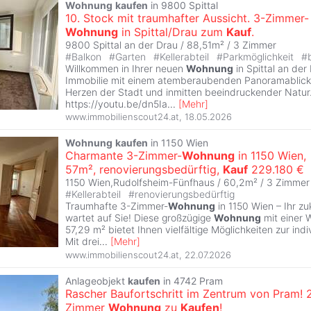
Wohnung
kaufen
in 9800 Spittal
10. Stock mit traumhafter Aussicht. 3-Zimmer-
Wohnung
in Spittal/Drau zum
Kauf
.
9800 Spittal an der Drau / 88,51m² /
3 Zimmer
#
Balkon
#
Garten
#
Kellerabteil
#
Parkmöglichkeit
#
Willkommen in Ihrer neuen
Wohnung
in Spittal an der
Immobilie mit einem atemberaubenden Panoramablick 
Herzen der Stadt und inmitten beeindruckender Natur
https://youtu.be/dn5Ia
...
[
Mehr
]
www.immobilienscout24.at
,
18.05.2026
Wohnung
kaufen
in 1150 Wien
Charmante 3-Zimmer-
Wohnung
in 1150 Wien,
57m², renovierungsbedürftig,
Kauf
229.180 €
1150 Wien,Rudolfsheim-Fünfhaus / 60,2m² /
3 Zimmer
#
Kellerabteil
#
renovierungsbedürftig
Traumhafte 3-Zimmer-
Wohnung
in 1150 Wien – Ihr z
wartet auf Sie! Diese großzügige
Wohnung
mit einer 
57,29 m² bietet Ihnen vielfältige Möglichkeiten zur indi
Mit drei
...
[
Mehr
]
www.immobilienscout24.at
,
22.07.2026
Anlageobjekt
kaufen
in 4742 Pram
Rascher Baufortschritt im Zentrum von Pram! 
Zimmer
Wohnung
zu
Kaufen
!