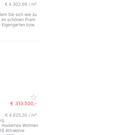
€ 4.302,96 / m²
em Sie sich wie zu
n im schönen Pram.
d Eigengarten bzw.
€ 313.500,-
€ 4.825,30 / m²
hig
ür modernes Wohnen
28 Attraktive