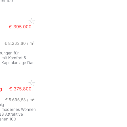
hen 100
€ 395.000,-
€ 8.263,60 / m²
ungen für
n
mit Komfort &
- Kapitalanlage Das
g
€ 375.800,-
€ 5.696,53 / m²
hig
ür modernes Wohnen
28 Attraktive
tehen 100