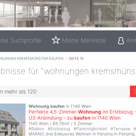
ine Suchprofile
Meine Merkliste
An
NUNGEN KREMSMÜNSTER KAUFEN
›
SEITE 10
bnisse für "wohnungen kremsmüns
S
n mehr als 120
Wohnung
kaufen
in 1140 Wien
Perfekte 4,5-Zimmer-
Wohnung
im Erstbezug 
U3-Anbindung - zu
kaufen
in 1140 Wien
1140 Wien / 89,76m² /
5 Zimmer
#
Balkon
#
Erstbezug
#
Parkmöglichkeit
#
Terrasse
MARNO drei Exklusives Wohnen in Penzing In Penzing, 