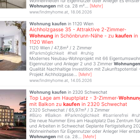
Wohneinheiten für Eigennutzer oder Anleger Es entste
Wohnungen
mit ca. 28 m²
...
[
Mehr
]
www.findmyhome.at
,
18.06.2026
Wohnung
kaufen
in 1120 Wien
Aichholzgasse 35 - Attraktive 2-Zimmer-
Wohnung
in Schönbrunn-Nähe - zu
kaufen
in
1120 Wien
1120 Wien / 47,8m² /
2 Zimmer
#
Parkmöglichkeit
#
hell
#
ruhig
Modernes Neubau-Wohnprojekt mit 66 Eigentumswohn
Eigennutzer und Anleger 2 und 3 Zimmer
Wohnunge
Qualität Nachhaltige Investition mit Zukunftspotential 
Projekt Aichholzgasse
...
[
Mehr
]
www.findmyhome.at
,
14.05.2026
Wohnung
kaufen
in 2320 Schwechat
Top Lage am Hauptplatz - 3-Zimmer-
Wohnun
mit Balkon zu
kaufen
in 2320 Schwechat
2320 Schwechat / 65,97m² /
3 Zimmer
#
Büro
#
Balkon
#
Parkmöglichkeit
#
barrierefrei
#
ru
Die neue Nummer Eins am Hauptplatz Das Zentrum f
und Arbeiten in Schwechat Geplante Fertigstellung 20
Wohneinheiten für Eigennutzer oder Anleger Hier ents
Wohnungen
mit ca. 28
...
[
Mehr
]