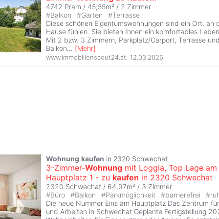
4742 Pram / 45,55m² /
2 Zimmer
#
Balkon
#
Garten
#
Terrasse
Diese schönen Eigentumswohnungen sind ein Ort, an d
Hause fühlen. Sie bieten Ihnen ein komfortables Lebe
Mit 2 bzw. 3 Zimmern, Parkplatz/Carport, Terrasse un
Balkon
...
[
Mehr
]
www.immobilienscout24.at
,
12.03.2026
Wohnung
kaufen
in 2320 Schwechat
3-Zimmer-
Wohnung
mit Loggia, Top Lage am
Hauptplatz 1 - zu
kaufen
in 2320 Schwechat
2320 Schwechat / 64,97m² /
3 Zimmer
#
Büro
#
Balkon
#
Parkmöglichkeit
#
barrierefrei
#
ru
Die neue Nummer Eins am Hauptplatz Das Zentrum f
und Arbeiten in Schwechat Geplante Fertigstellung 20