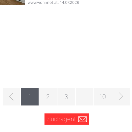
www.wohnnet.at
,
14.07.2026
1
2
3
...
10
Suchagent