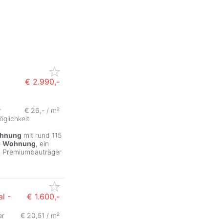
€ 2.990,-
r
€ 26,- / m²
glichkeit
hnung
mit rund 115
e
Wohnung
, ein
om Premiumbauträger
l -
€ 1.600,-
er
€ 20,51 / m²
ZurÃ