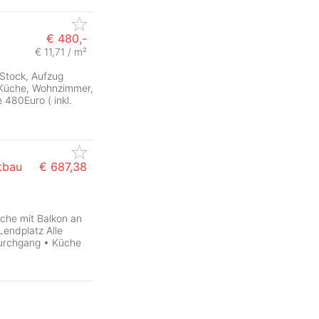
€ 480,-
€ 11,71 / m²
 Stock, Aufzug
Küche, Wohnzimmer,
480Euro ( inkl.
tbau
€ 687,38
che mit Balkon an
endplatz Alle
Durchgang • Küche