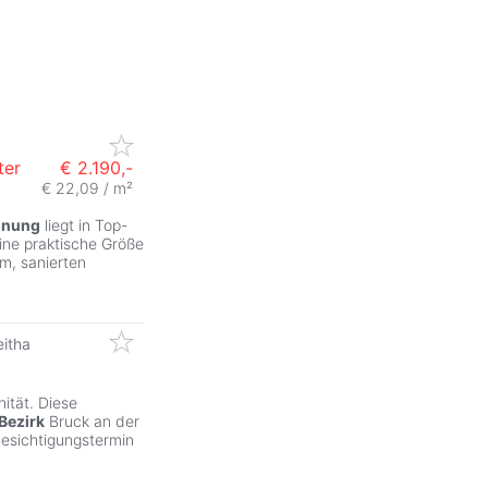
ter
€ 2.190,-
€ 22,09 / m²
ZurÃ
nung
liegt in Top-
ine praktische Größe
m, sanierten
eitha
ität. Diese
Bezirk
Bruck an der
Besichtigungstermin