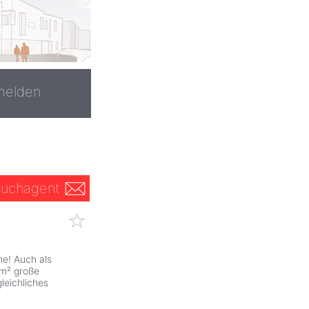
melden
uchagent
e! Auch als
 m² große
leichliches