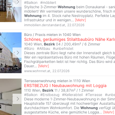
#
Balkon
#
möbliert
Stylische 3‑Zimmer‑
Wohnung
beim Donaukanal - sanier
möbliert! Wir vermieten unsere wunderschöne, frisch 
Wohnung
im 4. Stock nahe Nestroyplatz. Perfekte La
Infrastruktur und in wenigen
...
[
Mehr
]
immobilien.derstandard.at
,
22.07.2026
Büro / Praxis mieten in 1040 Wien
Schönes, geräumiges Stilaltbaubüro Nähe Karl
1040 Wien,
Bezirk
04 / 200,49m² /
6 Zimmer
#
Büro
#
Altbau
#
unbefristet
Dieses zentrale Büro liegt nahe der Innenstadt gleich b
Wer ein repräsentatives Büro mit hohen Räumen, Flüge
Fischgrätparketten liebt ist hier richtig. Das Büro wird 
Dauer
...
[
Mehr
]
www.wohnnet.at
,
22.07.2026
Terrassenwohnung mieten in 1110 Wien
ERSTBEZUG I Neubauwohnung mit Loggia
1110 Wien,
Bezirk
11 / 38,87m² /
1 Zimmer
#
Balkon
#
Erstbezug
#
Kellerabteil
#
Terrasse
#
unbe
Diese moderne 1-Zimmer-Neubauwohnung in der Simm
Hauptstraße 157 überzeugt mit hochwertiger Ausstatt
durchdachtem Wohnkomfort. Die
Wohnung
verfügt üb
ausgestattete Küche, eine gemütliche Loggia
...
[
Mehr
]