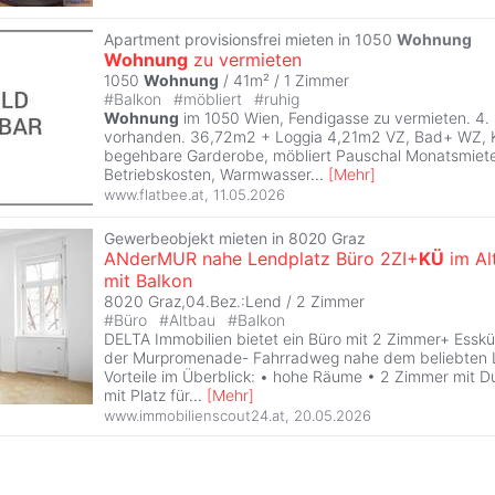
Apartment provisionsfrei mieten in 1050
Wohnung
Wohnung
zu vermieten
1050
Wohnung
/ 41m² /
1 Zimmer
#
Balkon
#
möbliert
#
ruhig
Wohnung
im 1050 Wien, Fendigasse zu vermieten. 4.
vorhanden. 36,72m2 + Loggia 4,21m2 VZ, Bad+ WZ, 
begehbare Garderobe, möbliert Pauschal Monatsmiete 
Betriebskosten, Warmwasser
...
[
Mehr
]
www.flatbee.at
,
11.05.2026
Gewerbeobjekt mieten in 8020 Graz
ANderMUR nahe Lendplatz Büro 2ZI+
KÜ
im Al
mit Balkon
8020 Graz,04.Bez.:Lend /
2 Zimmer
#
Büro
#
Altbau
#
Balkon
DELTA Immobilien bietet ein Büro mit 2 Zimmer+ Esskü
der Murpromenade- Fahrradweg nahe dem beliebten L
Vorteile im Überblick: • hohe Räume • 2 Zimmer mit 
mit Platz für
...
[
Mehr
]
www.immobilienscout24.at
,
20.05.2026