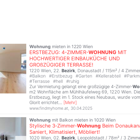
Wohnung
mieten in 1220 Wien
ERSTBEZUG: 4-ZIMMER-
WOHNUNG
MIT
HOCHWERTIGER EINBAUKÜCHE UND
GROßZÜGIGER TERRASSE!
1220 Wien, 22.
Bezirk
, Donaustadt / 115m² /
4 Zimme
#
Balkon
#
Erstbezug
#
Garten
#
Kellerabteil
#
Parkmö
#
Terrasse
#
hell
#
ruhig
Zur Vermietung gelangt eine großzügige 4-Zimmer-
Wo
m2 Wohnfläche am Mühlhäufelweg 69, 1220 Wien. Di
Erstbezug, liegt im 1. Stock eines Neubaus, wurde v
Glorit errichtet
...
[
Mehr
]
www.findmyhome.at
,
30.04.2025
Wohnung
mit Balkon mieten in 1020 Wien
Stylische 3‑Zimmer‑
Wohnung
Beim Donaukana
Saniert, Klimatisiert, Möbliert!
1020 Wien, 02.
Bezirk
, Leopoldstadt / 78m² /
3 Zimm