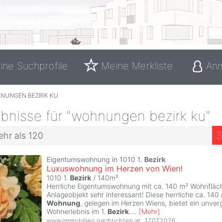
ine Suchprofile
Meine Merkliste
An
NUNGEN BEZIRK KU
bnisse für "wohnungen bezirk ku"
S
ehr als 120
Eigentumswohnung in 1010 1.
Bezirk
Luxuswohnung im Herzen von Wien!
1010 1.
Bezirk
/ 140m²
Herrliche Eigentumswohnung mit ca. 140 m² Wohnfläch
Anlageobjekt sehr interessant! Diese herrliche ca. 140
Wohnung
, gelegen im Herzen Wiens, bietet ein unverg
Wohnerlebnis im 1.
Bezirk
.
...
[
Mehr
]
www.immobilien.nachrichten.at
,
17.07.2026