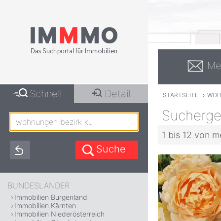
Me
Schnell
Detail
STARTSEITE
›
WOH
Sucherge
1 bis 12 von m
BUNDESLÄNDER
Immobilien Burgenland
Immobilien Kärnten
Immobilien Niederösterreich