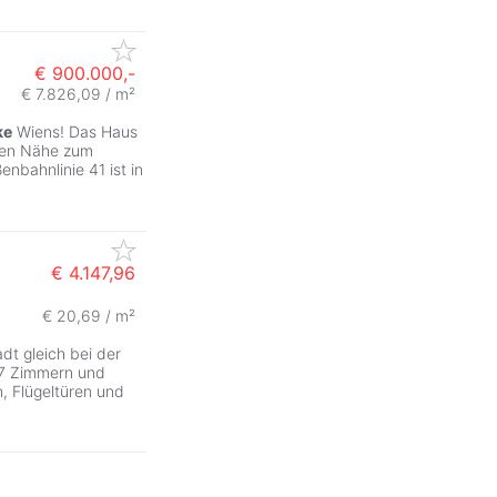
€ 900.000,-
€ 7.826,09 / m²
ke
Wiens! Das Haus
aren Nähe zum
enbahnlinie 41 ist in
€ 4.147,96
€ 20,69 / m²
ZurÃ
dt gleich bei der
t 7 Zimmern und
, Flügeltüren und