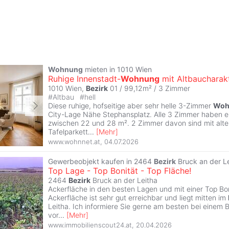
Wohnung
mieten in 1010 Wien
Ruhige Innenstadt-
Wohnung
mit Altbaucharak
1010 Wien,
Bezirk
01 / 99,12m² /
3 Zimmer
#
Altbau
#
hell
Diese ruhige, hofseitige aber sehr helle 3-Zimmer
Woh
City-Lage Nähe Stephansplatz. Alle 3 Zimmer haben e
zwischen 22 und 28 m². 2 Zimmer davon sind mit alte
Tafelparkett
...
[
Mehr
]
www.wohnnet.at
,
04.07.2026
Gewerbeobjekt kaufen in 2464
Bezirk
Bruck an der L
Top Lage - Top Bonität - Top Fläche!
2464
Bezirk
Bruck an der Leitha
Ackerfläche in den besten Lagen und mit einer Top Bon
Ackerfläche ist sehr gut erreichbar und liegt mitten im
Leitha. Ich informiere Sie gerne am besten bei einem 
vor
...
[
Mehr
]
www.immobilienscout24.at
,
20.04.2026