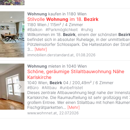
Wohnung
kaufen in 1180 Wien
Stilvolle
Wohnung
im 18.
Bezirk
1180 Wien / 115m² /
4 Zimmer
#
Balkon
#
Parkmöglichkeit
#
ruhig
Willkommen im 18.
Bezirk
, einem der schönsten
Bezir
befindet sich in absoluter Ruhelage, in der unmittelb
Pötzleinsdorfer Schlosspark. Die Haltestation der Straß
3
...
[
Mehr
]
immobilien.derstandard.at
,
01.08.2026
Wohnung
mieten in 1040 Wien
Schöne, geräumige Stilaltbauwohnung Nähe
Karlskirche
1040 Wien,
Bezirk
04 / 200,49m² /
6 Zimmer
#
Büro
#
Altbau
#
unbefristet
Dieses zentrale Altbauwohnung liegt nahe der Innensta
Karlskirche. Die Raumaufteilung ist sehr großzügig mi
großem Entree. Wer einen Stilaltbau mit hohen Räumen
Fischgrätparketten
...
[
Mehr
]
www.wohnnet.at
,
22.07.2026