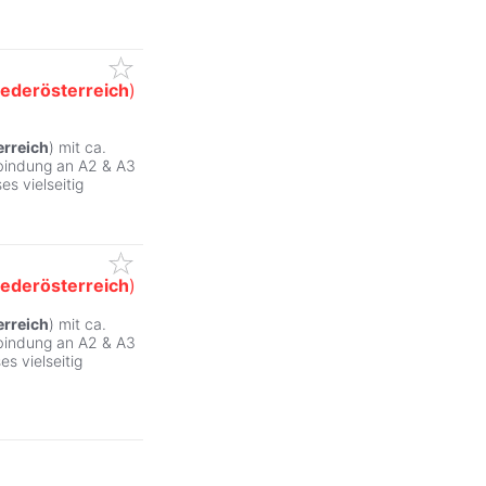
iederösterreich
)
erreich
) mit ca.
nbindung an A2 & A3
es vielseitig
iederösterreich
)
erreich
) mit ca.
ZurÃ
nbindung an A2 & A3
es vielseitig