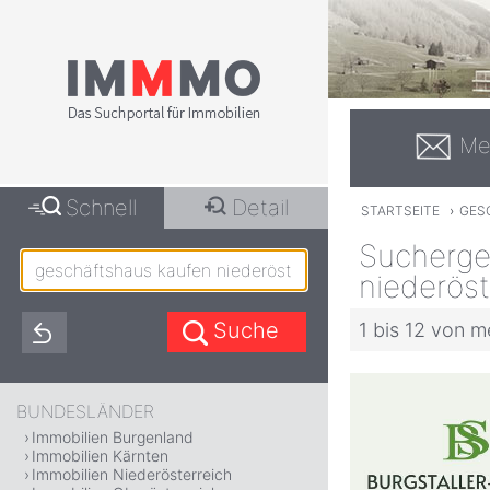
Me
Schnell
Detail
STARTSEITE
›
GES
Sucherge
niederöst
1 bis 12 von m
BUNDESLÄNDER
Immobilien Burgenland
Immobilien Kärnten
Immobilien Niederösterreich