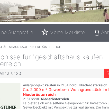
ine Suchprofile
Meine Merkliste
An
CHÄFTSHAUS KAUFEN NIEDERÖSTERREICH
bnisse für "geschäftshaus kaufen
erreich"
S
ehr als 120
Anlageobjekt
kaufen
in 2151 nördl.
Niederösterreich
Ca. 2.000 m² Gewerbe- / Wohngrundstück im 
Niederösterreich
2151 nördl.
Niederösterreich
Es bietet sich eine seltene Gelegenheit für Investoren
Gewerbeobjekt mit Perspektive zu realisieren. Die Immo