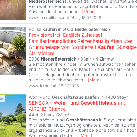
Niederösterreichs
, unweit der Wachau, erwartet Sie 
– ein wahres Paradies für Jagdliebhaber und Naturlie
Anwesen liegt auf einem
...
[
Mehr
]
www.immobilienscout24.at
,
18.07.2026
House
kaufen
in 2000
Niederösterreich
Provisionsfrei! Endlich Zuhause!
Familienfreundliches Reihenhaus in Absoluter
Grünruhelage von Stockerau!
Kaufen
Günstige
Als Mieten!
2000
Niederösterreich
/ 93m² /
4 Zimmer
Sie möchten Ihre Kinder im Grünen aufwachsen sehe
endlich raus aus der Großstadt? Sie suchen ein Haus i
Grünruhelage und doch mit guter Infrastruktur in näch
suchen ein erschwingliches
...
[
Mehr
]
www.flatbee.at
,
16.07.2026
Wohn- und
Geschäftshaus
kaufen
in 4400 Steyr
SENECA - Wohn- und
Geschäftshaus
mit
AIRBNB-Chance
4400 Steyr / 789m²
Dieses Wohn- und
Geschäftshaus
in Steyr kombiniert
mit flexiblen Nutzungsmöglichkeiten. Neun parifiziert
ergänzende Büro- und Arbeitsbereiche sowie ein hoch
Wellnessbereich bilden
...
[
Mehr
]