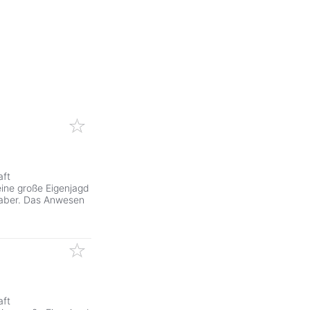
aft
eine große Eigenjagd
haber. Das Anwesen
aft