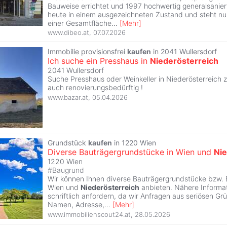
Bauweise errichtet und 1997 hochwertig generalsaniert
heute in einem ausgezeichneten Zustand und steht nu
einer Gesamtfläche
...
[
Mehr
]
www.dibeo.at
,
07.07.2026
Immobilie provisionsfrei
kaufen
in 2041 Wullersdorf
Ich suche ein Presshaus in
Niederösterreich
2041 Wullersdorf
Suche Presshaus oder Weinkeller in Niederösterreich z
auch renovierungsbedürftig !
www.bazar.at
,
05.04.2026
Grundstück
kaufen
in 1220 Wien
Diverse Bauträgergrundstücke in Wien und
Nie
1220 Wien
#
Baugrund
Wir können Ihnen diverse Bauträgergrundstücke bzw. B
Wien und
Niederösterreich
anbieten. Nähere Informat
schriftlich anfordern, da wir Anfragen aus seriösen Gr
Namen, Adresse,
...
[
Mehr
]
www.immobilienscout24.at
,
28.05.2026