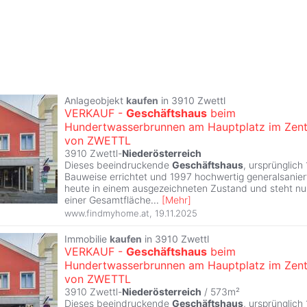
Anlageobjekt
kaufen
in 3910 Zwettl
VERKAUF -
Geschäftshaus
beim
Hundertwasserbrunnen am Hauptplatz im Zen
von ZWETTL
3910 Zwettl-
Niederösterreich
Dieses beeindruckende
Geschäftshaus
, ursprünglich
Bauweise errichtet und 1997 hochwertig generalsaniert
heute in einem ausgezeichneten Zustand und steht nu
einer Gesamtfläche
...
[
Mehr
]
www.findmyhome.at
,
19.11.2025
Immobilie
kaufen
in 3910 Zwettl
VERKAUF -
Geschäftshaus
beim
Hundertwasserbrunnen am Hauptplatz im Zen
von ZWETTL
3910 Zwettl-
Niederösterreich
/ 573m²
Dieses beeindruckende
Geschäftshaus
, ursprünglich