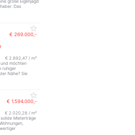
eine große Eigenjagd
bhaber. Das
€ 269.000,-
r
€ 2.892,47 / m²
n und möchten
n ruhiger
ster Nähe? Sie
€ 1.594.000,-
€ 2.020,28 / m²
 solide Mieterträge
e Wohnungen,
wertiger