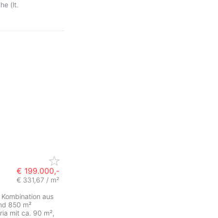
he (lt.
€ 199.000,-
€ 331,67 / m²
le Kombination aus
und 850 m²
ria mit ca. 90 m²,