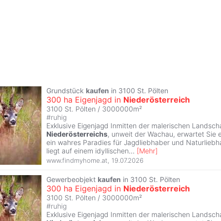
Grundstück
kaufen
in 3100 St. Pölten
300 ha Eigenjagd in
Niederösterreich
3100 St. Pölten / 3000000m²
#
ruhig
Exklusive Eigenjagd Inmitten der malerischen Landsch
Niederösterreichs
, unweit der Wachau, erwartet Sie 
ein wahres Paradies für Jagdliebhaber und Naturlieb
liegt auf einem idyllischen
...
[
Mehr
]
www.findmyhome.at
,
19.07.2026
Gewerbeobjekt
kaufen
in 3100 St. Pölten
300 ha Eigenjagd in
Niederösterreich
3100 St. Pölten / 3000000m²
#
ruhig
Exklusive Eigenjagd Inmitten der malerischen Landsch