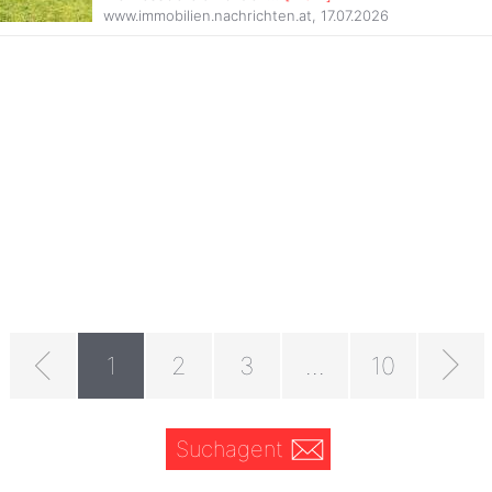
www.immobilien.nachrichten.at
,
17.07.2026
1
2
3
...
10
Suchagent