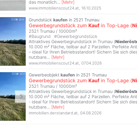
das monatlich
...
[
Mehr
]
www.immobilienscout24.at
,
16.10.2025
Grundstück
kaufen
in 2521 Trumau
Gewerbegrundstück zum
Kauf
in Top-Lage (
N
2521 Trumau / 10000m²
#
Baugrund
#
Gewerbegrundstück
Attraktives Gewerbegrundstück in Trumau (
Niederöst
10.000 m² Fläche, teilbar auf 2 Parzellen. Perfekte A
– ideal für Ihren Betriebsstandort! Sichern Sie sich dies
nutzbare
...
[
Mehr
]
www.immobilienscout24.at
,
07.04.2026
Gewerbeobjekt
kaufen
in 2521 Trumau
Gewerbegrundstück zum
Kauf
in Top-Lage (
N
2521 Trumau / 10000m²
Attraktives Gewerbegrundstück in Trumau (
Niederöst
10.000 m² Fläche, teilbar auf 2 Parzellen. Perfekte A
- ideal für Ihren Betriebsstandort! Sichern Sie sich dies
nutzbare
...
[
Mehr
]
immobilien.derstandard.at
,
04.08.2026