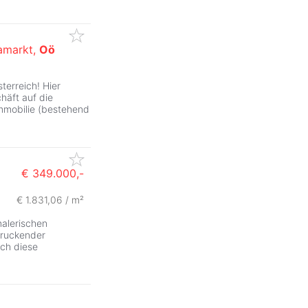
lamarkt,
Oö
ZurÃ
terreich! Hier
chäft auf die
mmobilie (bestehend
€ 349.000,-
€ 1.831,06 / m²
malerischen
druckender
ich diese