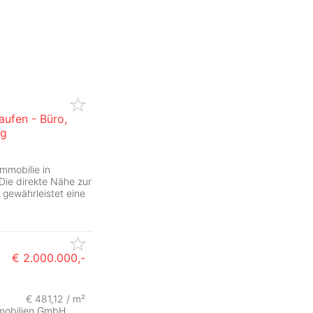
aufen - Büro,
ng
mmobilie in
Die direkte Nähe zur
 gewährleistet eine
€ 2.000.000,-
ZurÃ
€ 481,12 / m²
mmobilien GmbH