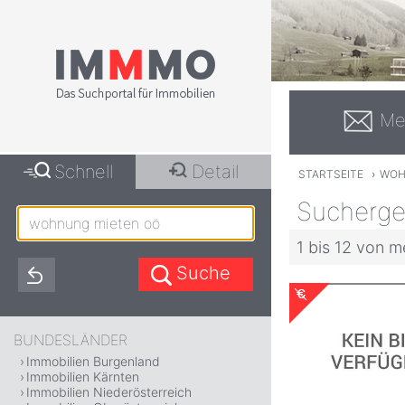
Me
Schnell
Detail
STARTSEITE
›
WOH
Sucherge
1 bis 12 von m
BUNDESLÄNDER
Immobilien Burgenland
Immobilien Kärnten
Immobilien Niederösterreich