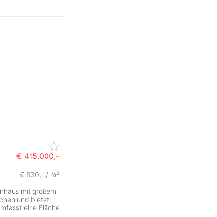
€ 415.000,-
€ 830,- / m²
enhaus mit großem
rchen und bietet
mfasst eine Fläche