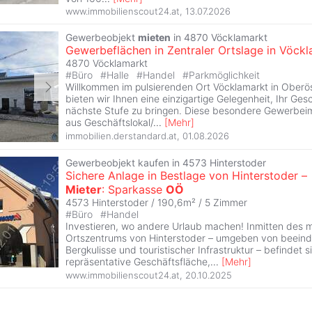
www.immobilienscout24.at
,
13.07.2026
Gewerbeobjekt
mieten
in 4870 Vöcklamarkt
Gewerbeflächen in Zentraler Ortslage in Vöck
4870 Vöcklamarkt
#
Büro
#
Halle
#
Handel
#
Parkmöglichkeit
Willkommen im pulsierenden Ort Vöcklamarkt in Oberös
bieten wir Ihnen eine einzigartige Gelegenheit, Ihr Ges
nächste Stufe zu bringen. Diese besondere Gewerbei
aus Geschäftslokal/
...
[
Mehr
]
immobilien.derstandard.at
,
01.08.2026
Gewerbeobjekt kaufen in 4573 Hinterstoder
Sichere Anlage in Bestlage von Hinterstoder –
Mieter
: Sparkasse
OÖ
4573 Hinterstoder / 190,6m² /
5 Zimmer
#
Büro
#
Handel
Investieren, wo andere Urlaub machen! Inmitten des 
Ortszentrums von Hinterstoder – umgeben von beein
Bergkulisse und touristischer Infrastruktur – befindet s
repräsentative Geschäftsfläche,
...
[
Mehr
]
www.immobilienscout24.at
,
20.10.2025