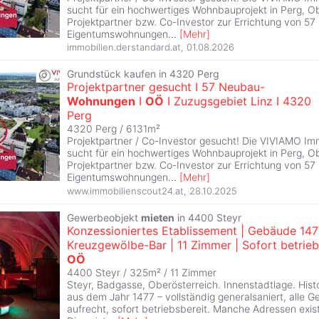
sucht für ein hochwertiges Wohnbauprojekt in Perg, Ob
Projektpartner bzw. Co-Investor zur Errichtung von 5
Eigentumswohnungen
...
[
Mehr
]
immobilien.derstandard.at
,
01.08.2026
Grundstück kaufen in 4320 Perg
Projektpartner gesucht I 57 Neubau-
Wohnungen
I
OÖ
I Zuzugsgebiet Linz I 4320
Perg
4320 Perg / 6131m²
Projektpartner / Co-Investor gesucht! Die VIVIAMO I
sucht für ein hochwertiges Wohnbauprojekt in Perg, Ob
Projektpartner bzw. Co-Investor zur Errichtung von 5
Eigentumswohnungen
...
[
Mehr
]
www.immobilienscout24.at
,
28.10.2025
Gewerbeobjekt
mieten
in 4400 Steyr
Konzessioniertes Etablissement | Gebäude 147
Kreuzgewölbe-Bar | 11 Zimmer | Sofort betriebs
OÖ
4400 Steyr / 325m² /
11 Zimmer
Steyr, Badgasse, Oberösterreich. Innenstadtlage. His
aus dem Jahr 1477 – vollständig generalsaniert, alle
aufrecht, sofort betriebsbereit. Manche Adressen exist