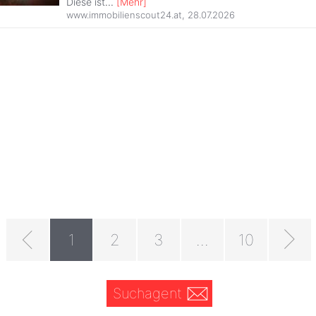
Diese ist
...
[
Mehr
]
www.immobilienscout24.at
,
28.07.2026
1
2
3
...
10
Suchagent