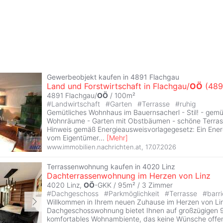
Gewerbeobjekt kaufen in 4891 Flachgau
Land und Forstwirtschaft in Flachgau/
OÖ
(489
4891 Flachgau/
OÖ
/ 100m²
#
Landwirtschaft
#
Garten
#
Terrasse
#
ruhig
Gemütliches Wohnhaus im Bauernsacherl - Stil! - gemüt
Wohnräume - Garten mit Obstbäumen - schöne Terra
Hinweis gemäß Energieausweisvorlagegesetz: Ein Ene
vom Eigentümer
...
[
Mehr
]
www.immobilien.nachrichten.at
,
17.07.2026
Terrassenwohnung kaufen in 4020 Linz
Dachterrassenwohnung im Herzen von Linz
4020 Linz,
OÖ
-GKK / 95m² /
3 Zimmer
#
Dachgeschoss
#
Parkmöglichkeit
#
Terrasse
#
barri
Willkommen in Ihrem neuen Zuhause im Herzen von Lin
Dachgeschosswohnung bietet Ihnen auf großzügigen 
komfortables Wohnambiente, das keine Wünsche offenl