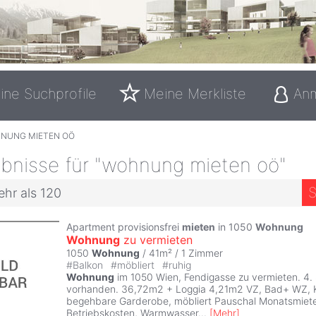
ine Suchprofile
Meine Merkliste
An
NUNG MIETEN OÖ
bnisse für "wohnung mieten oö"
S
ehr als 120
Apartment provisionsfrei
mieten
in 1050
Wohnung
Wohnung
zu vermieten
1050
Wohnung
/ 41m² /
1 Zimmer
#
Balkon
#
möbliert
#
ruhig
Wohnung
im 1050 Wien, Fendigasse zu vermieten. 4.
vorhanden. 36,72m2 + Loggia 4,21m2 VZ, Bad+ WZ, 
begehbare Garderobe, möbliert Pauschal Monatsmiete 
Betriebskosten, Warmwasser
...
[
Mehr
]