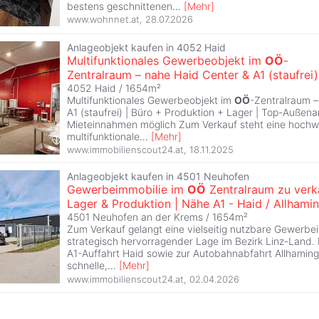
bestens geschnittenen
...
[
Mehr
]
www.wohnnet.at
,
28.07.2026
Anlageobjekt kaufen in 4052 Haid
Multifunktionales Gewerbeobjekt im
OÖ
-
Zentralraum – nahe Haid Center & A1 (staufrei)
4052 Haid / 1654m²
Multifunktionales Gewerbeobjekt im
OÖ
-Zentralraum –
A1 (staufrei) | Büro + Produktion + Lager | Top-Außena
Mieteinnahmen möglich Zum Verkauf steht eine hochwe
multifunktionale
...
[
Mehr
]
www.immobilienscout24.at
,
18.11.2025
Anlageobjekt kaufen in 4501 Neuhofen
Gewerbeimmobilie im
OÖ
Zentralraum zu verk
Lager & Produktion | Nähe A1 - Haid / Allhami
4501 Neuhofen an der Krems / 1654m²
Zum Verkauf gelangt eine vielseitig nutzbare Gewerbei
strategisch hervorragender Lage im Bezirk Linz-Land. 
A1-Auffahrt Haid sowie zur Autobahnabfahrt Allhaming
schnelle,
...
[
Mehr
]
www.immobilienscout24.at
,
02.04.2026