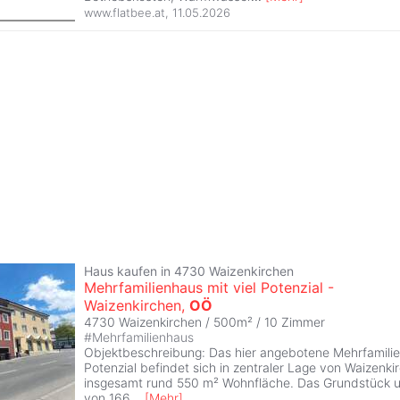
www.flatbee.at
,
11.05.2026
Haus kaufen in 4730 Waizenkirchen
Mehrfamilienhaus mit viel Potenzial -
Waizenkirchen,
OÖ
4730 Waizenkirchen / 500m² /
10 Zimmer
#
Mehrfamilienhaus
Objektbeschreibung: Das hier angebotene Mehrfamili
Potenzial befindet sich in zentraler Lage von Waizenki
insgesamt rund 550 m² Wohnfläche. Das Grundstück u
von 166
...
[
Mehr
]