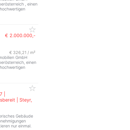
erösterreich , einen
7 hochwertigen
€ 2.000.000,-
€ 326,21 / m²
mmobilien GmbH
erösterreich, einen
7 hochwertigen
7 |
bereit | Steyr,
torisches Gebäude
 Genehmigungen
ieren nur einmal.