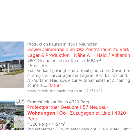
Produktion kaufen in 4501 Neuhofen
Gewerbeimmobilie im
OÖ
Zentralraum zu verk
Lager & Produktion | Nähe A1 - Haid / Allhami
4501 Neuhofen an der Krems / 1654m²
#
Büro
#
Halle
Zum Verkauf gelangt eine vielseitig nutzbare Gewerbei
strategisch hervorragender Lage im Bezirk Linz-Land. 
A1-Auffahrt Haid sowie zur Autobahnabfahrt Allhaming
schnelle,
...
[
Mehr
]
www.immobilien.nachrichten.at
,
17.07.2026
Grundstück kaufen in 4320 Perg
Projektpartner Gesucht I 57 Neubau-
Wohnungen
I
Oö
I Zuzugsgebiet Linz I 4320
Perg
4320 Perg / 4157m²
Projektpartner / Co-Investor gesucht! Die VIVIAMO I