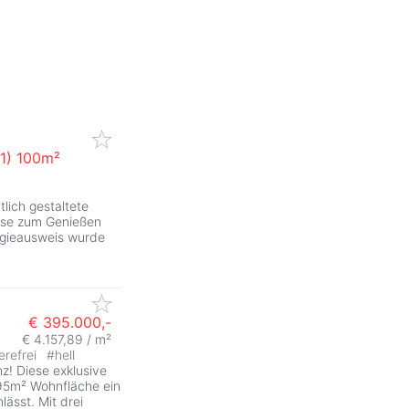
1) 100m²
lich gestaltete
sse zum Genießen
rgieausweis wurde
€ 395.000,-
€ 4.157,89 / m²
erefrei
#
hell
ZurÃ
z! Diese exklusive
95m² Wohnfläche ein
ässt. Mit drei