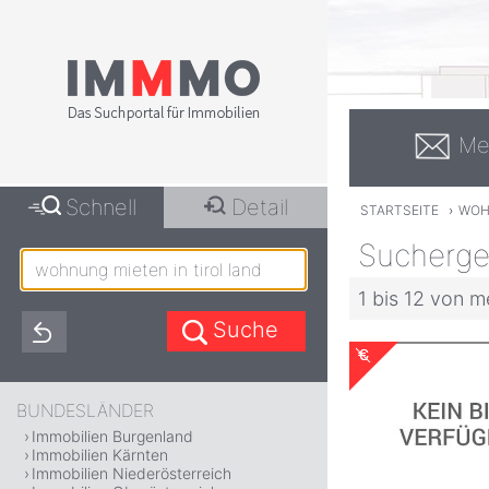
Me
Schnell
Detail
STARTSEITE
›
WOH
Suchergeb
1 bis 12 von m
BUNDESLÄNDER
Immobilien Burgenland
Immobilien Kärnten
Immobilien Niederösterreich