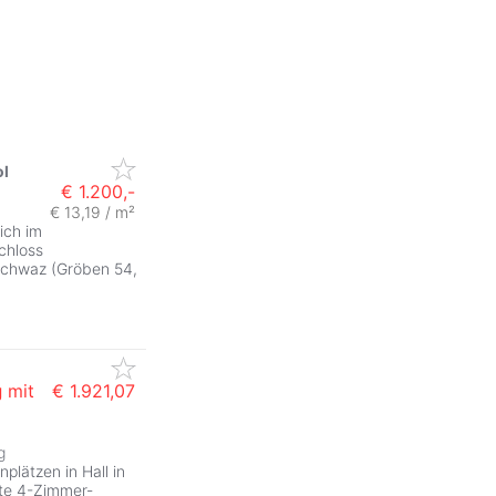
ol
€ 1.200,-
€ 13,19 / m²
ich im
chloss
Schwaz (Gröben 54,
g
mit
€ 1.921,07
g
plätzen in Hall in
gte 4-Zimmer-