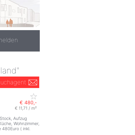
melden
 land"
uchagent
€ 480,-
€ 11,71 / m²
 Stock, Aufzug
Küche, Wohnzimmer,
480Euro ( inkl.