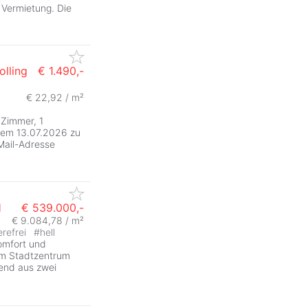
 Vermietung. Die
olling
€ 1.490,-
€ 22,92 / m²
Zimmer, 1
 dem 13.07.2026 zu
Mail-Adresse
l
€ 539.000,-
€ 9.084,78 / m²
erefrei
#
hell
omfort und
vom Stadtzentrum
hend aus zwei