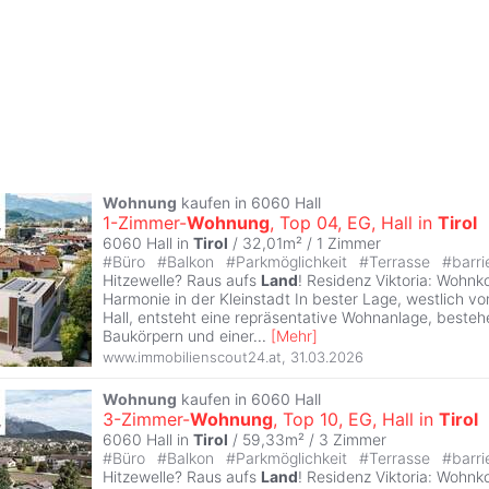
Wohnung
kaufen in 6060 Hall
1-Zimmer-
Wohnung
, Top 04, EG, Hall in
Tirol
6060 Hall in
Tirol
/ 32,01m² /
1 Zimmer
#
Büro
#
Balkon
#
Parkmöglichkeit
#
Terrasse
#
barri
Hitzewelle? Raus aufs
Land
! Residenz Viktoria: Wohnk
Harmonie in der Kleinstadt In bester Lage, westlich 
Hall, entsteht eine repräsentative Wohnanlage, beste
Baukörpern und einer
...
[
Mehr
]
www.immobilienscout24.at
,
31.03.2026
Wohnung
kaufen in 6060 Hall
3-Zimmer-
Wohnung
, Top 10, EG, Hall in
Tirol
6060 Hall in
Tirol
/ 59,33m² /
3 Zimmer
#
Büro
#
Balkon
#
Parkmöglichkeit
#
Terrasse
#
barri
Hitzewelle? Raus aufs
Land
! Residenz Viktoria: Wohnk