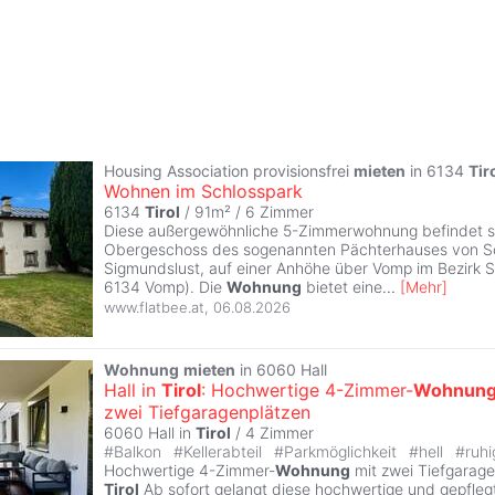
Housing Association provisionsfrei
mieten
in 6134
Tir
Wohnen im Schlosspark
6134
Tirol
/ 91m² /
6 Zimmer
Diese außergewöhnliche 5-Zimmerwohnung befindet s
Obergeschoss des sogenannten Pächterhauses von S
Sigmundslust, auf einer Anhöhe über Vomp im Bezirk 
6134 Vomp). Die
Wohnung
bietet eine
...
[
Mehr
]
www.flatbee.at
,
06.08.2026
Wohnung
mieten
in 6060 Hall
Hall in
Tirol
: Hochwertige 4-Zimmer-
Wohnun
zwei Tiefgaragenplätzen
6060 Hall in
Tirol
/
4 Zimmer
#
Balkon
#
Kellerabteil
#
Parkmöglichkeit
#
hell
#
ruhi
Hochwertige 4-Zimmer-
Wohnung
mit zwei Tiefgaragen
Tirol
Ab sofort gelangt diese hochwertige und gepfle