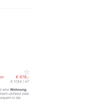
on
€ 678,-
€ 17,84 / m²
um eine
Wohnung
,
ment umfasst zwei
bequem in die