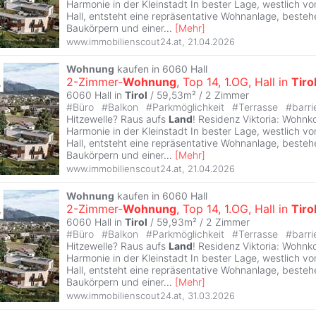
Harmonie in der Kleinstadt In bester Lage, westlich 
Hall, entsteht eine repräsentative Wohnanlage, beste
Baukörpern und einer
...
[
Mehr
]
www.immobilienscout24.at
,
21.04.2026
Wohnung
kaufen in 6060 Hall
2-Zimmer-
Wohnung
, Top 14, 1.OG, Hall in
Tiro
6060 Hall in
Tirol
/ 59,53m² /
2 Zimmer
#
Büro
#
Balkon
#
Parkmöglichkeit
#
Terrasse
#
barri
Hitzewelle? Raus aufs
Land
! Residenz Viktoria: Wohnk
Harmonie in der Kleinstadt In bester Lage, westlich 
Hall, entsteht eine repräsentative Wohnanlage, beste
Baukörpern und einer
...
[
Mehr
]
www.immobilienscout24.at
,
21.04.2026
Wohnung
kaufen in 6060 Hall
2-Zimmer-
Wohnung
, Top 14, 1.OG, Hall in
Tiro
6060 Hall in
Tirol
/ 59,93m² /
2 Zimmer
#
Büro
#
Balkon
#
Parkmöglichkeit
#
Terrasse
#
barri
Hitzewelle? Raus aufs
Land
! Residenz Viktoria: Wohnk
Harmonie in der Kleinstadt In bester Lage, westlich 
Hall, entsteht eine repräsentative Wohnanlage, beste
Baukörpern und einer
...
[
Mehr
]
www.immobilienscout24.at
,
31.03.2026