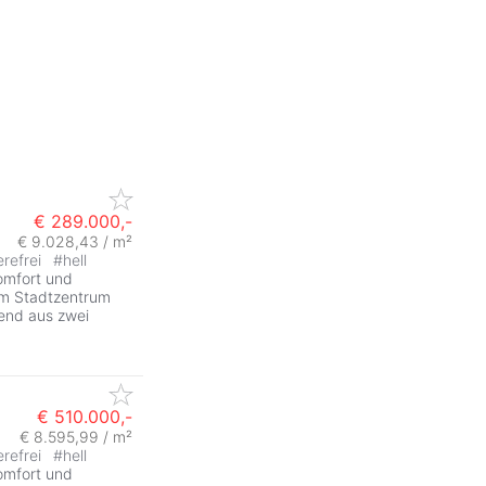
€ 289.000,-
€ 9.028,43 / m²
erefrei
#
hell
omfort und
vom Stadtzentrum
hend aus zwei
€ 510.000,-
€ 8.595,99 / m²
erefrei
#
hell
omfort und