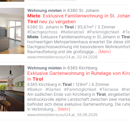
Wohnung
mieten
in 6380 St. Johann
Miete
: Exklusive Familienwohnung in St. Johan
Tirol
neu zu vergeben
6380 St. Johann in
Tirol
/ 95,67m² /
3 Zimmer
#
Dachgeschoss
#
Kellerabteil
#
Parkmöglichkeit
#
Te
Miete
: Exklusive Familienwohnung in St.Johann in
Tiro
hochwertigen Mehrparteienhaus erwartet Sie diese stil
Dachgeschosswohnung mit besonderem Wohnkomfort.
Raumaufteilung und die großzügige
...
[
Mehr
]
www.immobilienscout24.at
,
02.04.2026
Wohnung
mieten
in 6365 Kirchberg
Exklusive Gartenwohnung in Ruhelage von Kir
in
Tirol
6365 Kirchberg in
Tirol
/ 129m² /
4 Zimmer
#
Balkon
#
Garten
#
Parkmöglichkeit
#
Terrasse
#
hel
Am südlichen Ende von Kirchberg in
Tirol
, eingebettet
eindrucksvolle alpine Landschaft zwischen zwei mark
befindet sich diese exklusive Gartenwohnung. Die ruhi
in Verbindung
...
[
Mehr
]
www.immobilienscout24.at
,
05.06.2026