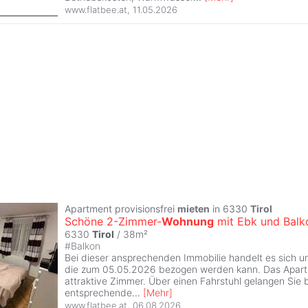
www.flatbee.at
,
11.05.2026
Apartment provisionsfrei
mieten
in 6330
Tirol
Schöne 2-Zimmer-
Wohnung
mit Ebk und Balk
6330
Tirol
/ 38m²
#
Balkon
Bei dieser ansprechenden Immobilie handelt es sich 
die zum 05.05.2026 bezogen werden kann. Das Apart
attraktive Zimmer. Über einen Fahrstuhl gelangen Sie 
entsprechende
...
[
Mehr
]
www.flatbee.at
,
06.08.2026