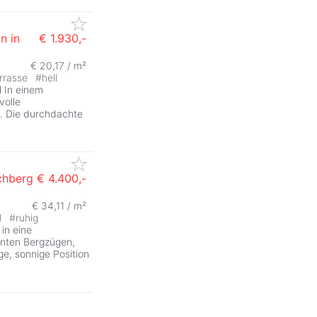
n in
€ 1.930,-
€ 20,17 / m²
rrasse
#
hell
l
In einem
volle
 Die durchdachte
chberg
€ 4.400,-
€ 34,11 / m²
l
#
ruhig
 in eine
anten Bergzügen,
ge, sonnige Position