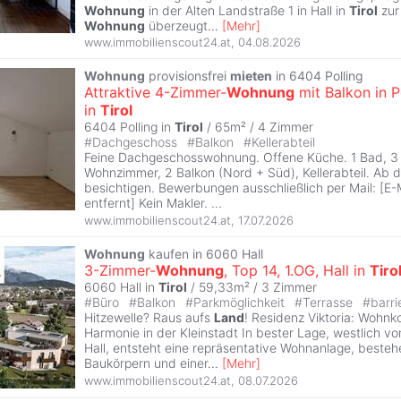
Wohnung
in der Alten Landstraße 1 in Hall in
Tirol
zur
Wohnung
überzeugt
...
[
Mehr
]
www.immobilienscout24.at
,
04.08.2026
Wohnung
provisionsfrei
mieten
in 6404 Polling
Attraktive 4-Zimmer-
Wohnung
mit Balkon in P
in
Tirol
6404 Polling in
Tirol
/ 65m² /
4 Zimmer
#
Dachgeschoss
#
Balkon
#
Kellerabteil
Feine Dachgeschosswohnung. Offene Küche. 1 Bad, 3 
Wohnzimmer, 2 Balkon (Nord + Süd), Kellerabteil. Ab
besichtigen. Bewerbungen ausschließlich per Mail: [E-
entfernt] Kein Makler. ...
www.immobilienscout24.at
,
17.07.2026
Wohnung
kaufen in 6060 Hall
3-Zimmer-
Wohnung
, Top 14, 1.OG, Hall in
Tiro
6060 Hall in
Tirol
/ 59,33m² /
3 Zimmer
#
Büro
#
Balkon
#
Parkmöglichkeit
#
Terrasse
#
barri
Hitzewelle? Raus aufs
Land
! Residenz Viktoria: Wohnk
Harmonie in der Kleinstadt In bester Lage, westlich 
Hall, entsteht eine repräsentative Wohnanlage, beste
Baukörpern und einer
...
[
Mehr
]
www.immobilienscout24.at
,
08.07.2026