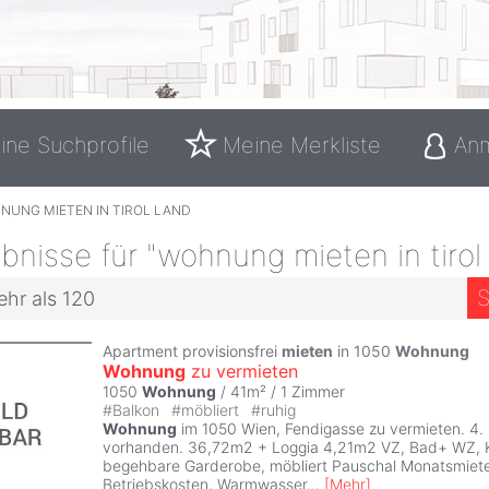
ine Suchprofile
Meine Merkliste
An
NUNG MIETEN IN TIROL LAND
nisse für "wohnung mieten in tirol
S
ehr als 120
Apartment provisionsfrei
mieten
in 1050
Wohnung
Wohnung
zu vermieten
1050
Wohnung
/ 41m² /
1 Zimmer
#
Balkon
#
möbliert
#
ruhig
Wohnung
im 1050 Wien, Fendigasse zu vermieten. 4.
vorhanden. 36,72m2 + Loggia 4,21m2 VZ, Bad+ WZ, 
begehbare Garderobe, möbliert Pauschal Monatsmiete 
Betriebskosten, Warmwasser
...
[
Mehr
]