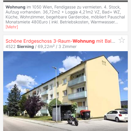
Wohnung
im 1050 Wien, Fendigasse zu vermieten. 4. Stock,
Aufzug vorhanden. 36,72m2 + Loggia 4,21m2 VZ, Bad+ WZ,
Küche, Wohnzimmer, begehbare Garderobe, möbliert Pauschal
Monatsmiete 480Euro ( inkl. Betriebskosten, Warmwasser
...
[
Mehr
]
Schöne Erdgeschoss 3-Raum-
Wohnung
mit Balkon und PKW-Abstellplatz
4522
Sierning
/ 69,22m² /
3 Zimmer