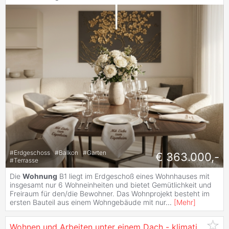
#
Erdgeschoss
#
Balkon
#
Garten
€ 363.000,-
#
Terrasse
Die
Wohnung
B1 liegt im Erdgeschoß eines Wohnhauses mit
insgesamt nur 6 Wohneinheiten und bietet Gemütlichkeit und
Freiraum für den/die Bewohner. Das Wohnprojekt besteht im
ersten Bauteil aus einem Wohngebäude mit nur
...
[
Mehr
]
Wohnen und Arbeiten unter einem Dach - klimatisierter Neubau-Wohntraum mit Garten