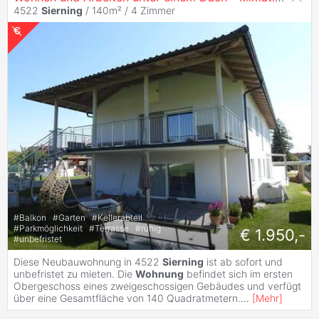
4522
Sierning
/ 140m² /
4 Zimmer
#
Balkon
#
Garten
#
Kellerabteil
#
Parkmöglichkeit
#
Terrasse
#
ruhig
€ 1.950,-
#
unbefristet
Diese Neubauwohnung in 4522
Sierning
ist ab sofort und
unbefristet zu mieten. Die
Wohnung
befindet sich im ersten
Obergeschoss eines zweigeschossigen Gebäudes und verfügt
über eine Gesamtfläche von 140 Quadratmetern.
...
[
Mehr
]