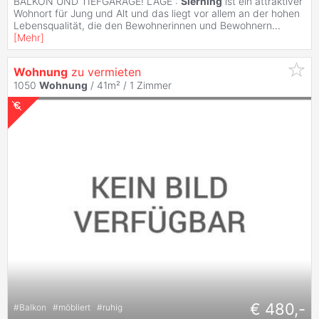
BALKON UND TIEFGARAGE! LAGE :
Sierning
ist ein attraktiver
Wohnort für Jung und Alt und das liegt vor allem an der hohen
Lebensqualität, die den Bewohnerinnen und Bewohnern
...
[
Mehr
]
Wohnung
zu vermieten
1050
Wohnung
/ 41m² /
1 Zimmer
€ 480,-
#
Balkon
#
möbliert
#
ruhig