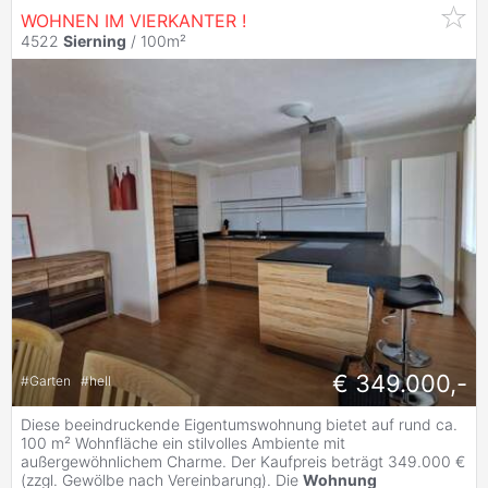
WOHNEN IM VIERKANTER !
4522
Sierning
/ 100m²
€ 349.000,-
#
Garten
#
hell
Diese beeindruckende Eigentumswohnung bietet auf rund ca.
100 m² Wohnfläche ein stilvolles Ambiente mit
außergewöhnlichem Charme. Der Kaufpreis beträgt 349.000 €
(zzgl. Gewölbe nach Vereinbarung). Die
Wohnung