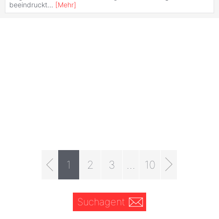
beeindruckt
...
[
Mehr
]
1
2
3
...
10
Suchagent