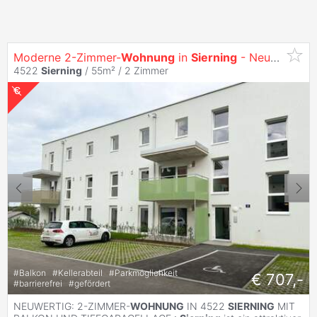
Moderne 2-Zimmer-
Wohnung
in
Sierning
- Neuwertig - mit Balkon und Tiefgarage!
4522
Sierning
/ 55m² /
2 Zimmer
#
Balkon
#
Kellerabteil
#
Parkmöglichkeit
€ 707,-
#
barrierefrei
#
gefördert
NEUWERTIG: 2-ZIMMER-
WOHNUNG
IN 4522
SIERNING
MIT