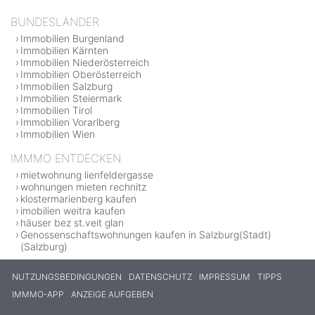
BUNDESLÄNDER
Immobilien Burgenland
Immobilien Kärnten
Immobilien Niederösterreich
Immobilien Oberösterreich
Immobilien Salzburg
Immobilien Steiermark
Immobilien Tirol
Immobilien Vorarlberg
Immobilien Wien
IMMMO ENTDECKEN
mietwohnung lienfeldergasse
wohnungen mieten rechnitz
klostermarienberg kaufen
imobilien weitra kaufen
häuser bez st.veit glan
Genossenschaftswohnungen kaufen in Salzburg(Stadt)
(Salzburg)
NUTZUNGSBEDINGUNGEN
DATENSCHUTZ
IMPRESSUM
TIPPS
IMMMO-APP
ANZEIGE AUFGEBEN