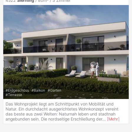
4522
Sierning
/ 80m² /
3 Zimmer
#
Erdgeschoss
#
Balkon
#
Garten
#
Terrasse
Das Wohnprojekt liegt am Schnittpunkt von Mobilität und
Natur. Ein durchdacht ausgerichtetes Wohnkonzept vereint
das beste aus zwei Welten: Naturnah leben und stadtnah
angebunden sein. Die nordseitige Erschließung der
...
[
Mehr
]