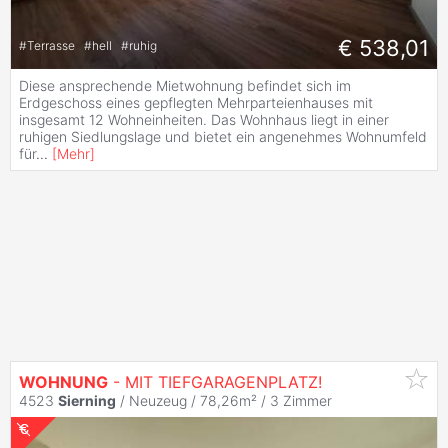
€ 538,01
#
Terrasse
#
hell
#
ruhig
Diese ansprechende Mietwohnung befindet sich im
Erdgeschoss eines gepflegten Mehrparteienhauses mit
insgesamt 12 Wohneinheiten. Das Wohnhaus liegt in einer
ruhigen Siedlungslage und bietet ein angenehmes Wohnumfeld
für
...
[
Mehr
]
WOHNUNG
- MIT TIEFGARAGENPLATZ!
4523
Sierning
/ Neuzeug / 78,26m² /
3 Zimmer