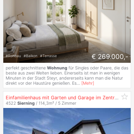
€ 269.000,-
#
Rohbau
#
Balkon
#
Terrasse
perfekt geschnittene
Wohnung
für Singles oder Paare, die das
beste aus zwei Welten lieben. Einerseits ist man in wenigen
Minuten in der Stadt Steyr, andererseits kann man die Natur
direkt vor der Haustüre genießen. Es
...
[
Mehr
]
Einfamilienhaus mit Garten und Garage im Zentrum von
4522
Sierning
/ 114,3m² /
5 Zimmer