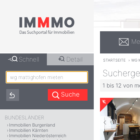
Me
Schnell
Detail
STARTSEITE
›
WG 
Sucherge
1 bis 12 von m
BUNDESLÄNDER
Immobilien Burgenland
Immobilien Kärnten
Immobilien Niederösterreich