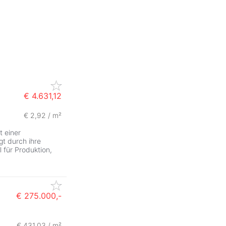
€ 4.631,12
€ 2,92 / m²
t einer
t durch ihre
l für Produktion,
€ 275.000,-
€ 431,03 / m²