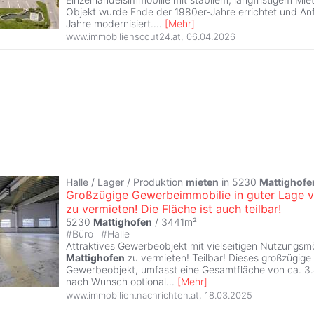
Objekt wurde Ende der 1980er-Jahre errichtet und An
Jahre modernisiert.
...
[
Mehr
]
www.immobilienscout24.at
,
06.04.2026
Halle / Lager / Produktion
mieten
in 5230
Mattighofe
Großzügige Gewerbeimmobilie in guter Lage 
zu vermieten! Die Fläche ist auch teilbar!
5230
Mattighofen
/ 3441m²
#
Büro
#
Halle
Attraktives Gewerbeobjekt mit vielseitigen Nutzungsmö
Mattighofen
zu vermieten! Teilbar! Dieses großzügige
Gewerbeobjekt, umfasst eine Gesamtfläche von ca. 3.
nach Wunsch optional
...
[
Mehr
]
www.immobilien.nachrichten.at
,
18.03.2025