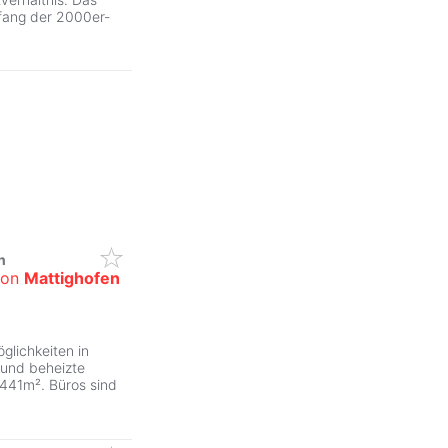
fang der 2000er-
n
von
Mattighofen
glichkeiten in
 und beheizte
441m². Büros sind