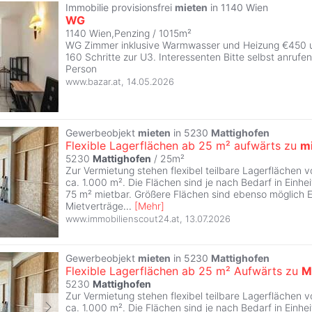
Immobilie provisionsfrei
mieten
in 1140 Wien
WG
1140 Wien,Penzing / 1015m²
WG Zimmer inklusive Warmwasser und Heizung €450 
160 Schritte zur U3. Interessenten Bitte selbst anrufen
Person
www.bazar.at
,
14.05.2026
Gewerbeobjekt
mieten
in 5230
Mattighofen
Flexible Lagerflächen ab 25 m² aufwärts zu
m
5230
Mattighofen
/ 25m²
Zur Vermietung stehen flexibel teilbare Lagerflächen v
ca. 1.000 m². Die Flächen sind je nach Bedarf in Einhe
75 m² mietbar. Größere Flächen sind ebenso möglich E
Mietverträge
...
[
Mehr
]
www.immobilienscout24.at
,
13.07.2026
Gewerbeobjekt
mieten
in 5230
Mattighofen
Flexible Lagerflächen ab 25 m² Aufwärts zu
M
5230
Mattighofen
Zur Vermietung stehen flexibel teilbare Lagerflächen v
ca. 1.000 m². Die Flächen sind je nach Bedarf in Einhe