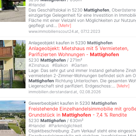
#
Handel
Das Geschäftslokal in 5230
Mattighofen
, Oberösterre
einzigartige Gelegenheit für eine Investition in Immobi
Fläche mit einer Vielzahl von Möglichkeiten zur Nutzung
gepflegt und
...
[
Mehr
]
www.immobilienscout24.at
,
07.12.2023
Anlageobjekt kaufen in 5230
Mattighofen
Anlageobjekt: Mietshaus mit 5 Vermieteten,
Parifizierten Wohnungen -
Mattighofen
5230
Mattighofen
/ 271m²
#
Zinshaus
#
Balkon
#
Garten
Lage: Das sehr gut und immer Instand gehaltene Zinsh
vermieteten 2-Zimmer-Wohnungen befindet sich am O
Mattighofen
Richtung Unterlochen. Die gesamten Wo
Liegenschaft sind parifiziert. Erdgeschoss:
...
[
Mehr
]
immobilien.derstandard.at
,
02.08.2026
Gewerbeobjekt kaufen in 5230
Mattighofen
Freistehende Einzelhandelsimmobilie mit gro
Grundstück in
Mattighofen
- 7,4 % Rendite
5230
Mattighofen
/ 630m²
#
Handel
#
Parkmöglichkeit
Objektbeschreibung: Zum Verkauf steht eine eingesch
Einzelhandelsimmobilie mit stabilem, langfristigem Mie