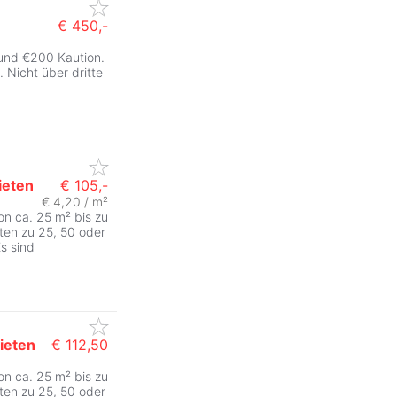
€ 450,-
und €200 Kaution.
. Nicht über dritte
ieten
€ 105,-
€ 4,20 / m²
on ca. 25 m² bis zu
iten zu 25, 50 oder
s sind
ieten
€ 112,50
on ca. 25 m² bis zu
ZurÃ
iten zu 25, 50 oder