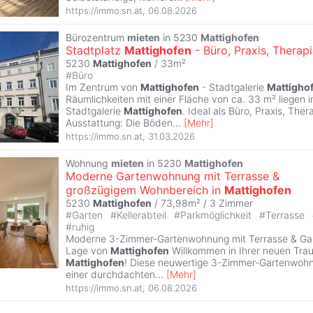
https://immo.sn.at
,
06.08.2026
Bürozentrum
mieten
in 5230
Mattighofen
Stadtplatz
Mattighofen
- Büro, Praxis, Therapi
5230
Mattighofen
/ 33m²
#
Büro
Im Zentrum von
Mattighofen
- Stadtgalerie
Mattigho
Räumlichkeiten mit einer Fläche von ca. 33 m² liegen i
Stadtgalerie
Mattighofen
. Ideal als Büro, Praxis, Ther
Ausstattung: Die Böden
...
[
Mehr
]
https://immo.sn.at
,
31.03.2026
Wohnung
mieten
in 5230
Mattighofen
Moderne Gartenwohnung mit Terrasse &
großzügigem Wohnbereich in
Mattighofen
5230
Mattighofen
/ 73,98m² /
3 Zimmer
#
Garten
#
Kellerabteil
#
Parkmöglichkeit
#
Terrasse
#
ruhig
Moderne 3-Zimmer-Gartenwohnung mit Terrasse & Gart
Lage von
Mattighofen
Willkommen in Ihrer neuen Tr
Mattighofen
! Diese neuwertige 3-Zimmer-Gartenwohn
einer durchdachten
...
[
Mehr
]
https://immo.sn.at
,
06.08.2026