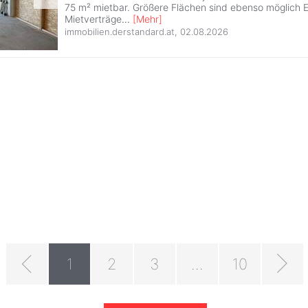
75 m² mietbar. Größere Flächen sind ebenso möglich E
Mietverträge
...
[
Mehr
]
immobilien.derstandard.at
,
02.08.2026
1
2
3
...
10