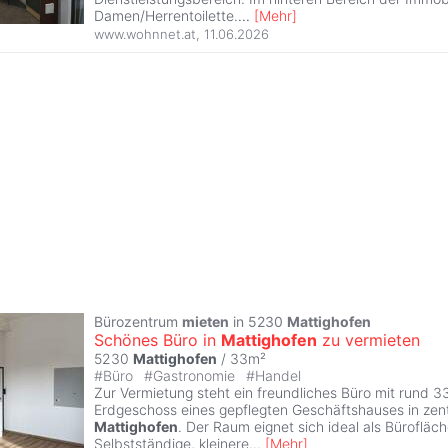
Damen/Herrentoilette.
...
[
Mehr
]
www.wohnnet.at
,
11.06.2026
Bürozentrum
mieten
in 5230
Mattighofen
Schönes Büro in
Mattighofen
zu vermieten
5230
Mattighofen
/ 33m²
#
Büro
#
Gastronomie
#
Handel
Zur Vermietung steht ein freundliches Büro mit rund 3
Erdgeschoss eines gepflegten Geschäftshauses in zen
Mattighofen
. Der Raum eignet sich ideal als Bürofläch
Selbstständige, kleinere
...
[
Mehr
]