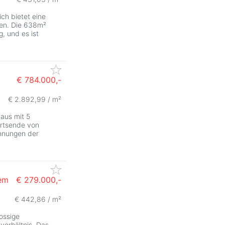
ich bietet eine
lien. Die 638m²
, und es ist
€ 784.000,-
€ 2.892,99 / m²
ZurÃ
aus mit 5
rtsende von
hnungen der
ßem
€ 279.000,-
€ 442,86 / m²
ossige
tverhältnis. Das