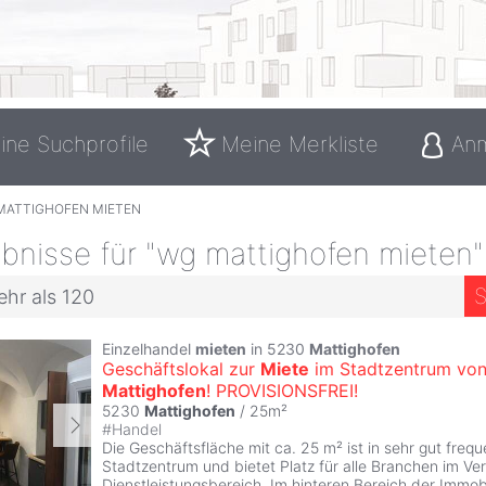
ine Suchprofile
Meine Merkliste
An
MATTIGHOFEN MIETEN
bnisse für "wg mattighofen mieten"
S
ehr als 120
Einzelhandel
mieten
in 5230
Mattighofen
Geschäftslokal zur
Miete
im Stadtzentrum vo
Mattighofen
! PROVISIONSFREI!
5230
Mattighofen
/ 25m²
#
Handel
Die Geschäftsfläche mit ca. 25 m² ist in sehr gut frequ
Stadtzentrum und bietet Platz für alle Branchen im Ve
Dienstleistungsbereich. Im hinteren Bereich der Immobi