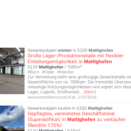
Gewerbeobjekt
mieten
in 5230
Mattighofen
Große Lager-/Produktionshalle mit flexibler
Einteilungsmöglichkeit in
Mattighofen
5230
Mattighofen
/ 1586m²
#
Büro
#
Halle
#
Handel
Zur Vermietung steht eine großzügige Gewerbehalle mi
Gesamtfläche von ca. 1586qm. Die Immobilie Überzeug
vielseitige Nutzungsmöglichkeiten und eignet sich idea
Lager, Logistik, Großhandel
...
[
Mehr
]
www.immobilienscout24.at
,
21.07.2026
Gewerbeobjekt kaufen in 5230
Mattighofen
Gepflegtes, vermietetes Geschäftslokal
(Superädifikat) in
Mattighofen
zu verkaufen
(Rendite 7,75%)
5230
Mattighofen
/ 638m²