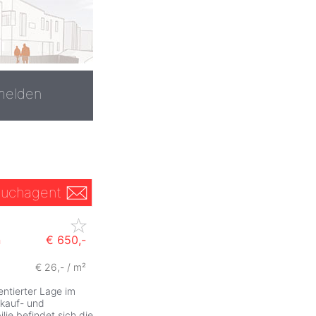
melden
uchagent
n
€ 650,-
€ 26,- / m²
ZurÃ
entierter Lage im
rkauf- und
lie befindet sich die