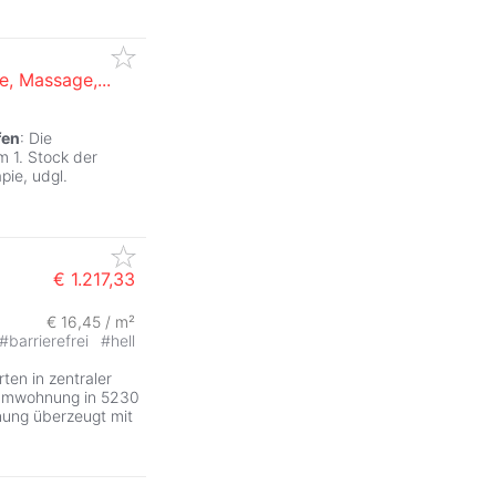
e, Massage,...
fen
: Die
m 1. Stock der
apie, udgl.
€ 1.217,33
€ 16,45 / m²
#
barrierefrei
#
hell
en in zentraler
aumwohnung in 5230
ung überzeugt mit