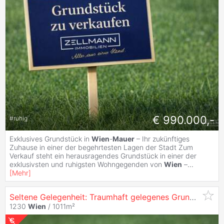
€ 990.000,-
#
ruhig
Exklusives Grundstück in
Wien
-
Mauer
– Ihr zukünftiges
Zuhause in einer der begehrtesten Lagen der Stadt Zum
Verkauf steht ein herausragendes Grundstück in einer der
exklusivsten und ruhigsten Wohngegenden von
Wien
–
...
[
Mehr
]
Seltene Gelegenheit: Traumhaft gelegenes Grundstück in
1230
Wien
/ 1011m²