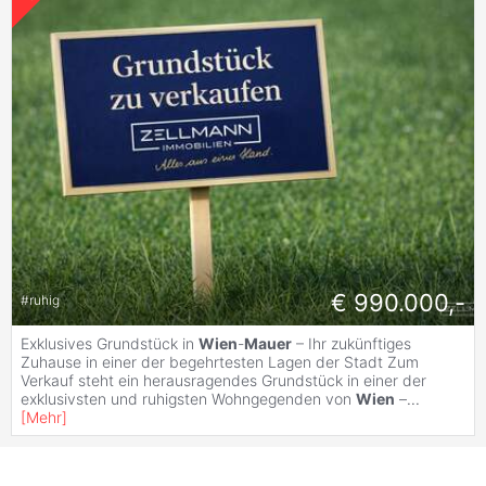
€ 990.000,-
#
ruhig
Exklusives Grundstück in
Wien
-
Mauer
– Ihr zukünftiges
Zuhause in einer der begehrtesten Lagen der Stadt Zum
Verkauf steht ein herausragendes Grundstück in einer der
exklusivsten und ruhigsten Wohngegenden von
Wien
–
...
[
Mehr
]