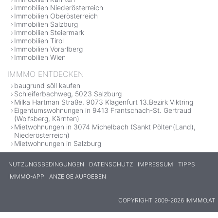
Immobilien Niederösterreich
Immobilien Oberösterreich
Immobilien Salzburg
Immobilien Steiermark
Immobilien Tirol
Immobilien Vorarlberg
Immobilien Wien
IMMMO ENTDECKEN
baugrund söll kaufen
Schleiferbachweg, 5023 Salzburg
Milka Hartman Straße, 9073 Klagenfurt 13.Bezirk Viktring
Eigentumswohnungen in 9413 Frantschach-St. Gertraud
(Wolfsberg, Kärnten)
Mietwohnungen in 3074 Michelbach (Sankt Pölten(Land),
Niederösterreich)
Mietwohnungen in Salzburg
NUTZUNGSBEDINGUNGEN
DATENSCHUTZ
IMPRESSUM
TIPPS
IMMMO-APP
ANZEIGE AUFGEBEN
COPYRIGHT 2009-2026 IMMMO.AT