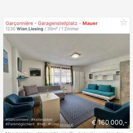
Garçonnière - Garagenstellplatz -
Mauer
1230
Wien
,
Liesing
/ 35m² /
1 Zimmer
#
Garconniere
#
Kellerabteil
€ 160.000,-
#
Parkmöglichkeit
#
hell
#
ruhig