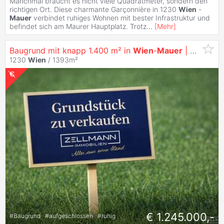
Manchmal braucht es nicht viele Quadratmeter, sondern den
richtigen Ort. Diese charmante Garçonnière in 1230
Wien
-
Mauer
verbindet ruhiges Wohnen mit bester Infrastruktur und
befindet sich am Maurer Hauptplatz. Trotz
...
[
Mehr
]
Baugrund mit knapp 1.400 m² in
Wien
-
Mauer
| ZELLMANN
1230
Wien
/ 1393m²
€ 1.245.000,-
#
Baugrund
#
aufgeschlossen
#
ruhig