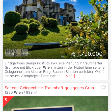
€ 1.790.000,-
#
Baugrund
#
ruhig
Einzigartiges Baugrundstück inklusive Planung in traumhafter
Grünlage mit Blick über
Wien
mitten in der Natur! Eine seltene
Gelegenheit am Maurer Berg! Suchen Sie den perfekten Ort für
Ihr neues Villenprojekt Dann haben
...
[
Mehr
]
Seltene Gelegenheit: Traumhaft gelegenes Grundstück in
1230
Wien
/ 999m²