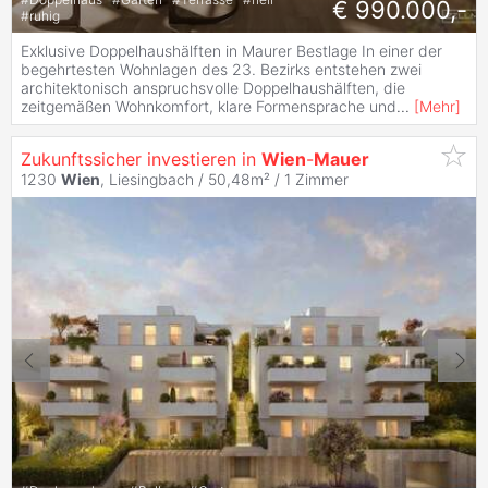
€ 990.000,-
#
ruhig
Exklusive Doppelhaushälften in Maurer Bestlage In einer der
begehrtesten Wohnlagen des 23. Bezirks entstehen zwei
architektonisch anspruchsvolle Doppelhaushälften, die
zeitgemäßen Wohnkomfort, klare Formensprache und
...
[
Mehr
]
Zukunftssicher investieren in
Wien
-
Mauer
1230
Wien
, Liesingbach / 50,48m² /
1 Zimmer