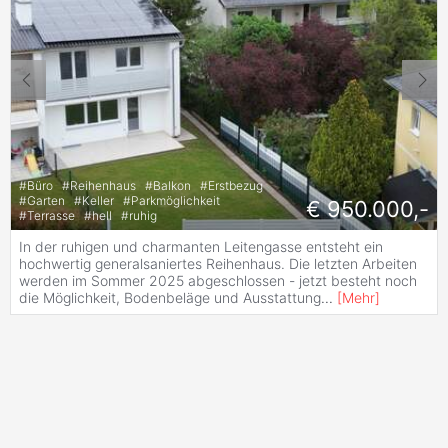
#
Büro
#
Reihenhaus
#
Balkon
#
Erstbezug
#
Garten
#
Keller
#
Parkmöglichkeit
€ 950.000,-
#
Terrasse
#
hell
#
ruhig
In der ruhigen und charmanten Leitengasse entsteht ein
hochwertig generalsaniertes Reihenhaus. Die letzten Arbeiten
werden im Sommer 2025 abgeschlossen - jetzt besteht noch
die Möglichkeit, Bodenbeläge und Ausstattung
...
[
Mehr
]