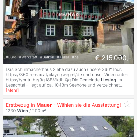
€ 215.000,-
#
Büro
#
Werkstatt
#
Balkon
#
Keller
#
hell
Das Schuhmacherhaus Siehe dazu auch unsere 360°Tour:
https://360.remax.at/player/wegml/de und unser Video unter:
https://youtu.be/9g I8BMkdh Qg Die Gemeinde
Liesing
im
Lesachtal – liegt auf ca. 1048m Seehöhe und verzeichnet
...
[
Mehr
]
Erstbezug in
Mauer
- Wählen sie die Ausstattung!
1230
Wien
/ 200m²