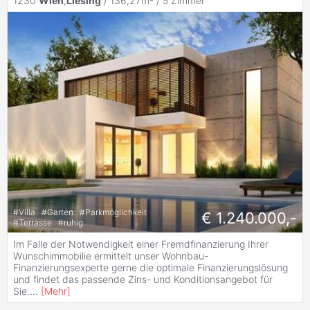
1230
Wien
,
Liesing
/ 136,27m² /
5 Zimmer
#
Villa
#
Garten
#
Parkmöglichkeit
€ 1.240.000,-
#
Terrasse
#
ruhig
Im Falle der Notwendigkeit einer Fremdfinanzierung Ihrer
Wunschimmobilie ermittelt unser Wohnbau-
Finanzierungsexperte gerne die optimale Finanzierungslösung
und findet das passende Zins- und Konditionsangebot für
Sie.
...
[
Mehr
]