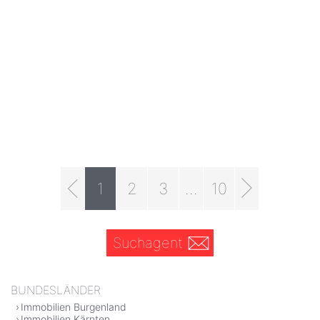
1
2
3
...
10
Suchagent
BUNDESLÄNDER
Immobilien Burgenland
Immobilien Kärnten