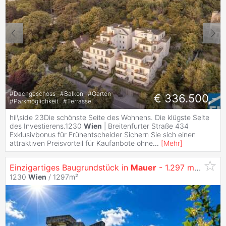
#
Dachgeschoss
#
Balkon
#
Garten
€ 336.500,-
#
Parkmöglichkeit
#
Terrasse
hil\side 23Die schönste Seite des Wohnens. Die klügste Seite
des Investierens.1230
Wien
| Breitenfurter Straße 434
Exklusivbonus für Frühentscheider Sichern Sie sich einen
attraktiven Preisvorteil für Kaufanbote ohne
...
[
Mehr
]
Einzigartiges Baugrundstück in
Mauer
- 1.297 m² mit spektakulärer Aussicht auf
1230
Wien
/ 1297m²