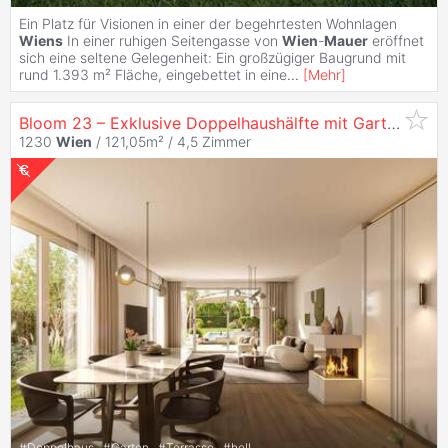
Ein Platz für Visionen in einer der begehrtesten Wohnlagen
Wiens
In einer ruhigen Seitengasse von
Wien
-
Mauer
eröffnet
sich eine seltene Gelegenheit: Ein großzügiger Baugrund mit
rund 1.393 m² Fläche, eingebettet in eine
...
[
Mehr
]
Bloom 23 – Exklusive Doppelhaushälfte mit Gartenidylle in
1230
Wien
/ 121,05m² /
4,5 Zimmer
#
Doppelhaus
#
Garten
#
Terrasse
#
hell