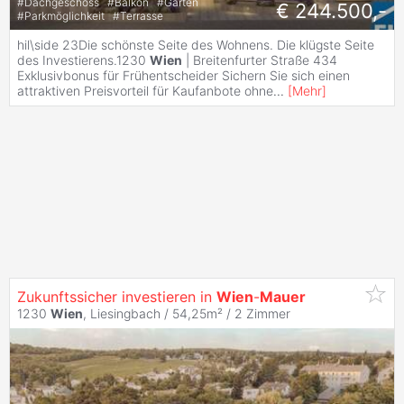
#
Dachgeschoss
#
Balkon
#
Garten
€ 244.500,-
#
Parkmöglichkeit
#
Terrasse
hil\side 23Die schönste Seite des Wohnens. Die klügste Seite
des Investierens.1230
Wien
| Breitenfurter Straße 434
Exklusivbonus für Frühentscheider Sichern Sie sich einen
attraktiven Preisvorteil für Kaufanbote ohne
...
[
Mehr
]
Zukunftssicher investieren in
Wien
-
Mauer
1230
Wien
, Liesingbach / 54,25m² /
2 Zimmer