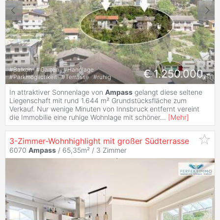
#
Balkon
#
Garten
#
Hanglage
€ 1.250.000,-
#
Parkmöglichkeit
#
Terrasse
#
ruhig
In attraktiver Sonnenlage von
Ampass
gelangt diese seltene
Liegenschaft mit rund 1.644 m² Grundstücksfläche zum
Verkauf. Nur wenige Minuten von Innsbruck entfernt vereint
die Immobilie eine ruhige Wohnlage mit schöner
...
[
Mehr
]
3-Zimmer-Wohnhighlight mit großer Südterrasse
6070
Ampass
/ 65,35m² /
3 Zimmer