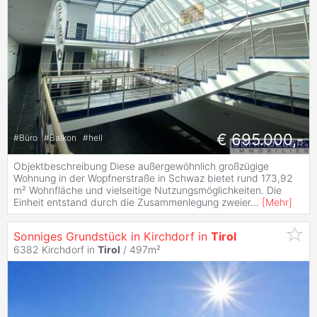
€ 695.000,-
#
Büro
#
Balkon
#
hell
Objektbeschreibung Diese außergewöhnlich großzügige
Wohnung in der Wopfnerstraße in Schwaz bietet rund 173,92
m² Wohnfläche und vielseitige Nutzungsmöglichkeiten. Die
Einheit entstand durch die Zusammenlegung zweier
...
[
Mehr
]
Sonniges Grundstück in Kirchdorf in
Tirol
6382 Kirchdorf in
Tirol
/ 497m²