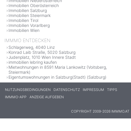
Immobilien Niederösterreich
Immobilien Oberösterreich
Immobilien Salzburg
Immobilien Steiermark
Immobilien Tirol
Immobilien Vorarlberg
Immobilien Wien
IMMMO ENTDECKEN
Schlagerweg, 4040 Linz
Konrad Laib Straße, 5020 Salzburg
Judenplatz, 1010 Wien Innere Stadt
immobilien lebring kaufen
Mietwohnungen in 8591 Maria Lankowitz (Voitsberg,
Steiermark)
Eigentumswohnungen in Salzburg(Stadt) (Salzburg)
NUTZUNGSBEDINGUNGEN
DATENSCHUTZ
IMPRESSUM
TIPPS
IMMMO-APP
ANZEIGE AUFGEBEN
COPYRIGHT 2009-2026 IMMMO.AT