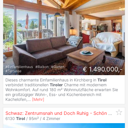
#
Einfamilienhaus
#
Balkon
#
Garten
€ 1.490.000,-
#
Terrasse
Dieses charmante Einfamilienhaus in Kirchberg in
Tirol
verbindet traditionellen
Tiroler
Charme mit modernem
Wohnkomfort. Auf rund 180 m² Wohnnutzfläche erwarten Sie
ein großzügiger Wohn-, Ess- und Küchenbereich mit
Kachelofen,
...
[
Mehr
]
Schwaz: Zentrumsnah und Doch Ruhig - Schön Sanierte Wohnung in Einmaliger Lage zu Verkaufen
6130
Tirol
/ 95m² /
4 Zimmer