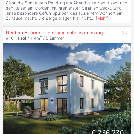
Wenn die Sonne dem Pendling am Abend gute Nacht sagt und
den Kaiser am Morgen mit ihren ersten Strahlen weckt, wird
jenes besondere Gefühl spürbar, das aus einem Wohnort ein
Zuhause macht. Die Berge prägen hier nicht
...
[
Mehr
]
Neubau 5 Zimmer Einfamilienhaus in Inzing
6401
Tirol
/ 114m² /
5 Zimmer
€ 736.230,-