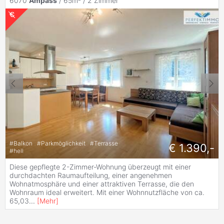
6070
Ampass
/ 65m² /
2 Zimmer
#
Balkon
#
Parkmöglichkeit
#
Terrasse
€ 1.390,-
#
hell
Diese gepflegte 2-Zimmer-Wohnung überzeugt mit einer
durchdachten Raumaufteilung, einer angenehmen
Wohnatmosphäre und einer attraktiven Terrasse, die den
Wohnraum ideal erweitert. Mit einer Wohnnutzfläche von ca.
65,03
...
[
Mehr
]