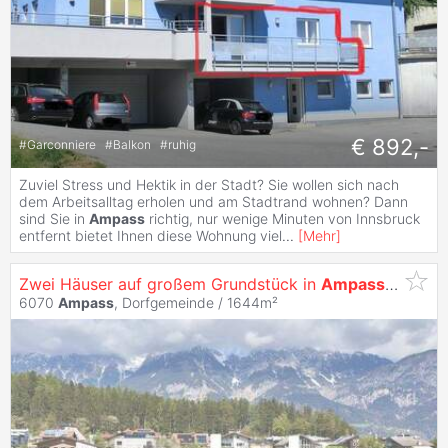
€ 892,-
#
Garconniere
#
Balkon
#
ruhig
Zuviel Stress und Hektik in der Stadt? Sie wollen sich nach
dem Arbeitsalltag erholen und am Stadtrand wohnen? Dann
sind Sie in
Ampass
richtig, nur wenige Minuten von Innsbruck
entfernt bietet Ihnen diese Wohnung viel
...
[
Mehr
]
Zwei Häuser auf großem Grundstück in
Ampass
? sonnig
6070
Ampass
, Dorfgemeinde / 1644m²