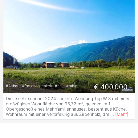
€ 400.000,-
#
Altbau
#
Parkmöglichkeit
#
hell
#
ruhig
Diese sehr schöne, 2024 sanierte Wohnung Top W 3 mit einer
großzügigen Wohnfläche von 95,72 m², gelegen im 1.
Obergeschoß eines Mehrfamilienhauses, besteht aus Küche,
Wohnraum mit einer Vertäfelung aus Zirbenholz, drei
...
[
Mehr
]