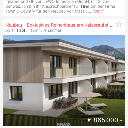
Inhaber und GF von LEWO Immobilien GmbH, mit Sitz in
Schwaz. Ich bin Ihr Ansprechpartner für
Tirol
bei der Firma
Town & Country für den Neubau von Massiv
...
[
Mehr
]
Neubau - Exklusives Reihenhaus am Kaiseraufstieg
6341
Tirol
/ 116m² /
4 Zimmer
€ 865.000,-