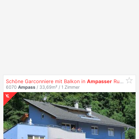
Schöne Garconniere mit Balkon in
Ampasser
Ruhelage
6070
Ampass
/ 33,69m² /
1 Zimmer