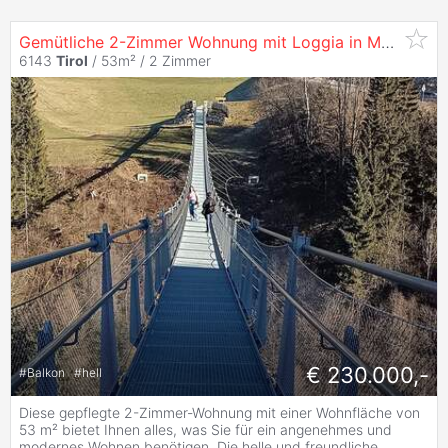
Gemütliche 2-Zimmer Wohnung mit Loggia in Matrei am Brenner - 53M² Wohnkomfort
6143
Tirol
/ 53m² /
2 Zimmer
€ 230.000,-
#
Balkon
#
hell
Diese gepflegte 2-Zimmer-Wohnung mit einer Wohnfläche von
53 m² bietet Ihnen alles, was Sie für ein angenehmes und
modernes Wohnen benötigen. Die helle und freundliche