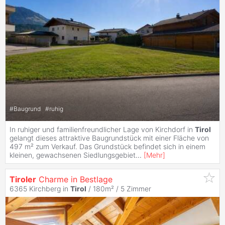
#
Baugrund
#
ruhig
In ruhiger und familienfreundlicher Lage von Kirchdorf in
Tirol
gelangt dieses attraktive Baugrundstück mit einer Fläche von
497 m² zum Verkauf. Das Grundstück befindet sich in einem
kleinen, gewachsenen Siedlungsgebiet
...
[
Mehr
]
Tiroler
Charme in Bestlage
6365 Kirchberg in
Tirol
/ 180m² /
5 Zimmer