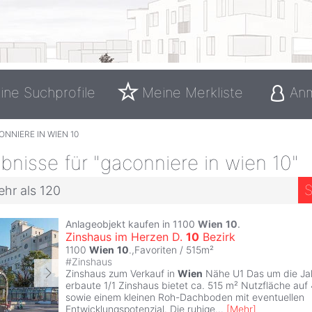
ine Suchprofile
Meine Merkliste
An
NNIERE IN WIEN 10
nisse für "gaconniere in wien 10"
S
ehr als 120
Anlageobjekt kaufen in 1100
Wien
10
.
Zinshaus im Herzen D.
10
Bezirk
1100
Wien
10
.,Favoriten / 515m²
#
Zinshaus
Zinshaus zum Verkauf in
Wien
Nähe U1 Das um die J
erbaute 1/1 Zinshaus bietet ca. 515 m² Nutzfläche au
sowie einem kleinen Roh-Dachboden mit eventuellen
Entwicklungspotenzial. Die ruhige
...
[
Mehr
]