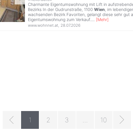
Charmante Eigentumswohnung mit Lift in aufstrebend
Bezirks In der Gudrunstraße, 1100
Wien
, im lebendige
wachsenden Bezirk Favoriten, gelangt diese sehr gut a
Eigentumswohnung zum Verkauf.
...
[
Mehr
]
www.wohnnet.at
,
28.07.2026
1
2
3
...
10