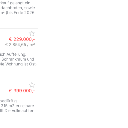
uf gelangt ein
hdachboden, sowie
1m² (bis Ende 2026
€ 229.000,-
€ 2.854,65 / m²
h Aufteilung:
r Schrankraum und
Die Wohnung ist Ost-
€ 399.000,-
bedürftig
ZurÃ
 315 m2 erzielbare
II Die Vollmachten