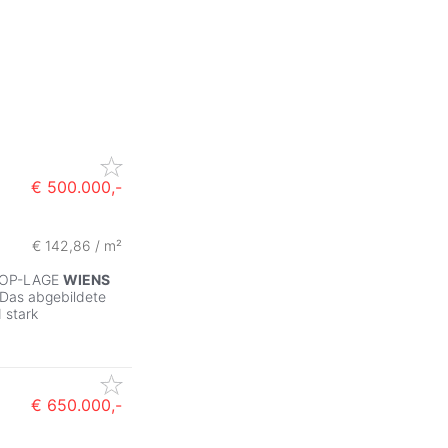
€ 500.000,-
€ 142,86 / m²
TOP-LAGE
WIENS
 Das abgebildete
d stark
€ 650.000,-