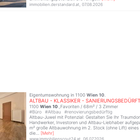
immobilien.derstandard.at
,
07.08.2026
Eigentumswohnung in 1100
Wien
10
.
ALTBAU - KLASSIKER - SANIERUNGSBEDÜRFT
1100
Wien
10
.,Favoriten / 68m² /
3 Zimmer
#
Büro
#
Altbau
#
renovierungsbedürftig
Altbau-Juwel mit Potenzial: Gestalten Sie Ihr Traumdo
Handwerker, Investoren und Altbau-Liebhaber aufgepa
m² große Altbauwohnung im 2. Stock (ohne Lift) eines
die
...
[
Mehr
]
www.immobilienscout24.at
,
06.07.2026