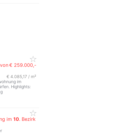
 von
€ 259.000,-
€ 4.085,17 / m²
ZurÃ
swohnung im
rfen. Highlights:
ng
ung im
10
. Bezirk
r