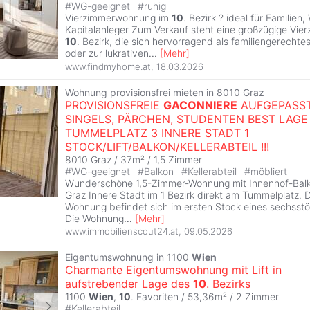
#
WG-geeignet
#
ruhig
Vierzimmerwohnung im
10
. Bezirk ? ideal für Familien
Kapitalanleger Zum Verkauf steht eine großzügige Vi
10
. Bezirk, die sich hervorragend als familiengerecht
oder zur lukrativen
...
[
Mehr
]
www.findmyhome.at
,
18.03.2026
Wohnung provisionsfrei mieten in 8010 Graz
PROVISIONSFREIE
GACONNIERE
AUFGEPASS
SINGELS, PÄRCHEN, STUDENTEN BEST LAGE
TUMMELPLATZ 3 INNERE STADT 1
STOCK/LIFT/BALKON/KELLERABTEIL !!!
8010 Graz / 37m² /
1,5 Zimmer
#
WG-geeignet
#
Balkon
#
Kellerabteil
#
möbliert
Wunderschöne 1,5-Zimmer-Wohnung mit Innenhof-Bal
Graz Innere Stadt im 1 Bezirk direkt am Tummelplatz. 
Wohnung befindet sich im ersten Stock eines sechsst
Die Wohnung
...
[
Mehr
]
www.immobilienscout24.at
,
09.05.2026
Eigentumswohnung in 1100
Wien
Charmante Eigentumswohnung mit Lift in
aufstrebender Lage des
10
. Bezirks
1100
Wien
,
10
. Favoriten / 53,36m² /
2 Zimmer
#
Kellerabteil