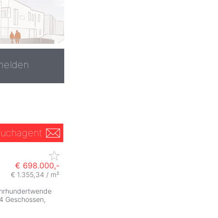
melden
uchagent
€ 698.000,-
€ 1.355,34 / m²
ZurÃ
ahrhundertwende
f 4 Geschossen,