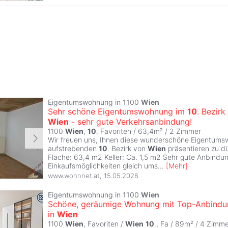
Eigentumswohnung in 1100
Wien
Sehr schöne Eigentumswohnung im
10
. Bezirk
Wien
- sehr gute Verkehrsanbindung!
1100
Wien
,
10
. Favoriten / 63,4m² /
2 Zimmer
Wir freuen uns, Ihnen diese wunderschöne Eigentum
aufstrebenden
10
. Bezirk von
Wien
präsentieren zu dü
Fläche: 63,4 m2 Keller: Ca. 1,5 m2 Sehr gute Anbindu
Einkaufsmöglichkeiten gleich ums
...
[
Mehr
]
www.wohnnet.at
,
15.05.2026
Eigentumswohnung in 1100
Wien
Schöne, geräumige Wohnung mit Top-Anbind
in
Wien
1100
Wien
, Favoriten /
Wien
10
., Fa / 89m² /
4 Zimme