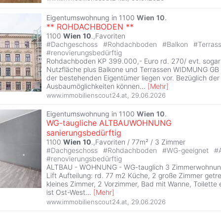
Eigentumswohnung in 1100
Wien
10
.
** ROHDACHBODEN **
1100
Wien
10
.,Favoriten
#
Dachgeschoss
#
Rohdachboden
#
Balkon
#
Terras
#
renovierungsbedürftig
Rohdachboden KP 399.000,- Euro rd. 270/ evt. sogar
Nutzfläche plus Balkone und Terrassen WIDMUNG GB I
der bestehenden Eigentümer liegen vor. Bezüglich der
Ausbaumöglichkeiten können
...
[
Mehr
]
www.immobilienscout24.at
,
29.06.2026
Eigentumswohnung in 1100
Wien
10
.
WG-taugliche ALTBAUWOHNUNG
sanierungsbedürftig
1100
Wien
10
.,Favoriten / 77m² /
3 Zimmer
#
Dachgeschoss
#
Rohdachboden
#
WG-geeignet
#
#
renovierungsbedürftig
ALTBAU - WOHNUNG - WG-tauglich 3 Zimmerwohnung
Lift Aufteilung: rd. 77 m2 Küche, 2 große Zimmer getr
kleines Zimmer, 2 Vorzimmer, Bad mit Wanne, Toilette
ist Ost-West
...
[
Mehr
]
www.immobilienscout24.at
,
29.06.2026