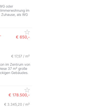
, WG oder
erzimmerwohnung im
es Zuhause, als WG
T
€ 650,-
€ 17,57 / m²
kon im Zentrum von
Diese 37 m² große
öckigen Gebäudes.
€ 178.500,-
€ 3.345,20 / m²
ZurÃ