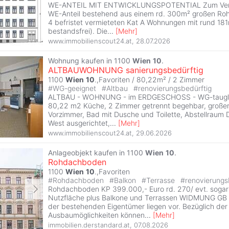
WE-ANTEIL MIT ENTWICKLUNGSPOTENTIAL Zum Verka
WE-Anteil bestehend aus einem rd. 300m² großen Ro
4 befristet vermieteten Kat A Wohnungen mit rund 18
bestandsfrei). Die
...
[
Mehr
]
www.immobilienscout24.at
,
28.07.2026
Wohnung kaufen in 1100
Wien
10
.
ALTBAUWOHNUNG sanierungsbedürftig
1100
Wien
10
.,Favoriten / 80,22m² /
2 Zimmer
#
WG-geeignet
#
Altbau
#
renovierungsbedürftig
ALTBAU - WOHNUNG - im ERDGESCHOSS - WG-tauglic
80,22 m2 Küche, 2 Zimmer getrennt begehbar, große
Vorzimmer, Bad mit Dusche und Toilette, Abstellraum 
West ausgerichtet,
...
[
Mehr
]
www.immobilienscout24.at
,
29.06.2026
Anlageobjekt kaufen in 1100
Wien
10
.
Rohdachboden
1100
Wien
10
.,Favoriten
#
Rohdachboden
#
Balkon
#
Terrasse
#
renovierungs
Rohdachboden KP 399.000,- Euro rd. 270/ evt. sogar
Nutzfläche plus Balkone und Terrassen WIDMUNG GB I
der bestehenden Eigentümer liegen vor. Bezüglich der
Ausbaumöglichkeiten können
...
[
Mehr
]
immobilien.derstandard.at
,
07.08.2026