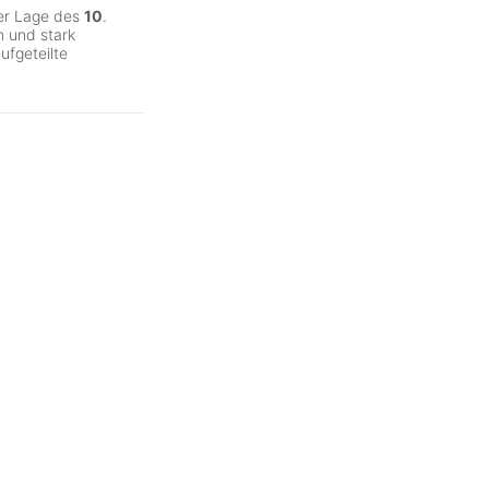
er Lage des
10
.
n und stark
ufgeteilte