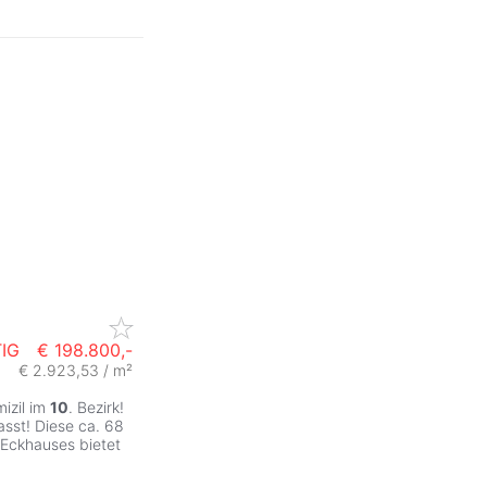
IG
€ 198.800,-
€ 2.923,53 / m²
mizil im
10
. Bezirk!
sst! Diese ca. 68
 Eckhauses bietet