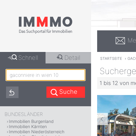
Me
Schnell
Detail
STARTSEITE
›
GACO
Suchergeb
1 bis 12 von m
BUNDESLÄNDER
Immobilien Burgenland
Immobilien Kärnten
Immobilien Niederösterreich