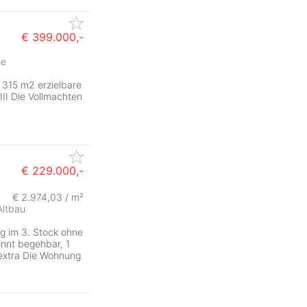
€ 399.000,-
se
 315 m2 erzielbare
II Die Vollmachten
€ 229.000,-
€ 2.974,03 / m²
Altbau
 im 3. Stock ohne
ennt begehbar, 1
 extra Die Wohnung