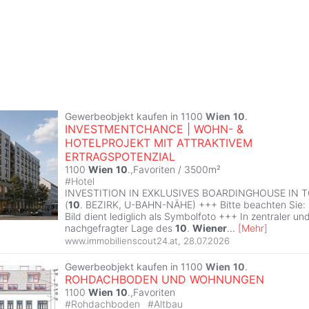
Gewerbeobjekt kaufen in 1100
Wien
10
.
INVESTMENTCHANCE | WOHN- &
HOTELPROJEKT MIT ATTRAKTIVEM
ERTRAGSPOTENZIAL
1100
Wien
10
.,Favoriten / 3500m²
#
Hotel
INVESTITION IN EXKLUSIVES BOARDINGHOUSE IN 
(
10
. BEZIRK, U-BAHN-NÄHE) +++ Bitte beachten Sie:
Bild dient lediglich als Symbolfoto +++ In zentraler un
nachgefragter Lage des
10
.
Wiener
...
[
Mehr
]
www.immobilienscout24.at
,
28.07.2026
Gewerbeobjekt kaufen in 1100
Wien
10
.
ROHDACHBODEN UND WOHNUNGEN
1100
Wien
10
.,Favoriten
#
Rohdachboden
#
Altbau