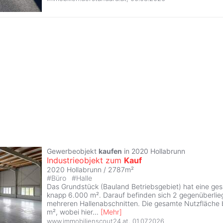
Gewerbeobjekt
kaufen
in 2020 Hollabrunn
Industrieobjekt zum
Kauf
2020 Hollabrunn / 2787m²
#
Büro
#
Halle
Das Grundstück (Bauland Betriebsgebiet) hat eine ge
knapp 6.000 m². Darauf befinden sich 2 gegenüberlie
mehreren Hallenabschnitten. Die gesamte Nutzfläche 
m², wobei hier
...
[
Mehr
]
www.immobilienscout24.at
,
01.07.2026