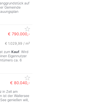
Hanggrundstück auf
 der Gemeinde
ebauungsplan
€ 790.000,-
€ 1.029,99 / m²
kat zum
Kauf
. Wird
einen Eigennutzer
ntümers ca. 6
€ 80.040,-
 in Zell am
 ist der Wallersee
See genießen will,