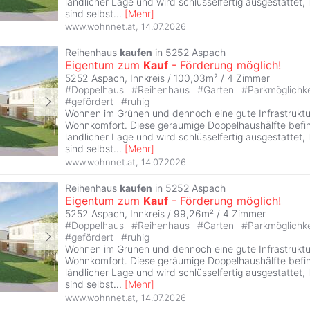
ländlicher Lage und wird schlüsselfertig ausgestattet, 
sind selbst
...
[
Mehr
]
www.wohnnet.at
,
14.07.2026
Reihenhaus
kaufen
in 5252 Aspach
Eigentum zum
Kauf
- Förderung möglich!
5252 Aspach, Innkreis / 100,03m² /
4 Zimmer
#
Doppelhaus
#
Reihenhaus
#
Garten
#
Parkmöglichk
#
gefördert
#
ruhig
Wohnen im Grünen und dennoch eine gute Infrastruktur
Wohnkomfort. Diese geräumige Doppelhaushälfte befin
ländlicher Lage und wird schlüsselfertig ausgestattet, 
sind selbst
...
[
Mehr
]
www.wohnnet.at
,
14.07.2026
Reihenhaus
kaufen
in 5252 Aspach
Eigentum zum
Kauf
- Förderung möglich!
5252 Aspach, Innkreis / 99,26m² /
4 Zimmer
#
Doppelhaus
#
Reihenhaus
#
Garten
#
Parkmöglichk
#
gefördert
#
ruhig
Wohnen im Grünen und dennoch eine gute Infrastruktur
Wohnkomfort. Diese geräumige Doppelhaushälfte befin
ländlicher Lage und wird schlüsselfertig ausgestattet, 
sind selbst
...
[
Mehr
]
www.wohnnet.at
,
14.07.2026