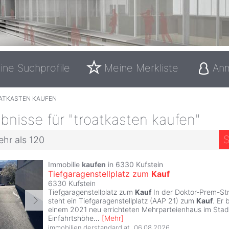
ine Suchprofile
Meine Merkliste
An
ATKASTEN KAUFEN
nisse für "troatkasten kaufen"
S
ehr als 120
Immobilie
kaufen
in 6330 Kufstein
Tiefgaragenstellplatz zum
Kauf
6330 Kufstein
Tiefgaragenstellplatz zum
Kauf
In der Doktor-Prem-Str
steht ein Tiefgaragenstellplatz (AAP 21) zum
Kauf
. Er 
einem 2021 neu errichteten Mehrparteienhaus im Stadtt
Einfahrtshöhe
...
[
Mehr
]
immobilien.derstandard.at
,
06.08.2026