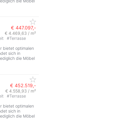
lediglich die Möbel
€ 447.097,-
€ 4.469,63 / m²
eit
#
Terrasse
ZurÃ
 bietet optimalen
det sich in
lediglich die Möbel
€ 452.519,-
€ 4.558,93 / m²
eit
#
Terrasse
ZurÃ
 bietet optimalen
det sich in
lediglich die Möbel