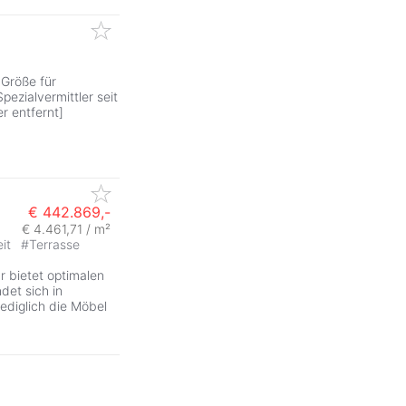
Größe für
pezialvermittler seit
r entfernt]
€ 442.869,-
€ 4.461,71 / m²
eit
#
Terrasse
ZurÃ
 bietet optimalen
det sich in
lediglich die Möbel