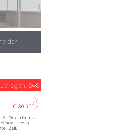
melden
uchagent
€ 30.000,-
aße 15b in Kufstein
ZurÃ
befindet sich in
eil Zell.