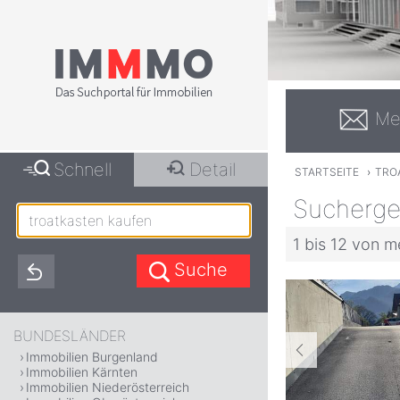
Me
Schnell
Detail
STARTSEITE
›
TRO
Suchergeb
1 bis 12 von m
BUNDESLÄNDER
Immobilien Burgenland
Immobilien Kärnten
Immobilien Niederösterreich