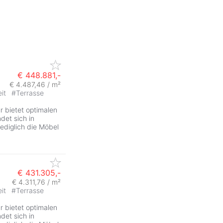
€ 448.881,-
€ 4.487,46 / m²
eit
#
Terrasse
ZurÃ
 bietet optimalen
det sich in
lediglich die Möbel
€ 431.305,-
€ 4.311,76 / m²
eit
#
Terrasse
ZurÃ
 bietet optimalen
det sich in