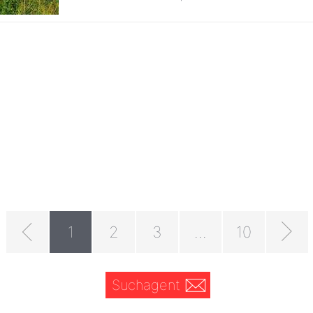
1
2
3
...
10
Suchagent