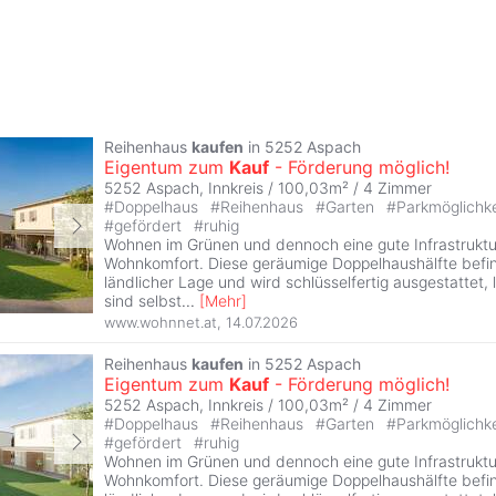
Reihenhaus
kaufen
in 5252 Aspach
Eigentum zum
Kauf
- Förderung möglich!
5252 Aspach, Innkreis / 100,03m² /
4 Zimmer
#
Doppelhaus
#
Reihenhaus
#
Garten
#
Parkmöglichk
#
gefördert
#
ruhig
Wohnen im Grünen und dennoch eine gute Infrastruktur
Wohnkomfort. Diese geräumige Doppelhaushälfte befin
ländlicher Lage und wird schlüsselfertig ausgestattet, 
sind selbst
...
[
Mehr
]
www.wohnnet.at
,
14.07.2026
Reihenhaus
kaufen
in 5252 Aspach
Eigentum zum
Kauf
- Förderung möglich!
5252 Aspach, Innkreis / 100,03m² /
4 Zimmer
#
Doppelhaus
#
Reihenhaus
#
Garten
#
Parkmöglichk
#
gefördert
#
ruhig
Wohnen im Grünen und dennoch eine gute Infrastruktur
Wohnkomfort. Diese geräumige Doppelhaushälfte befin