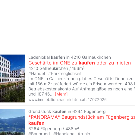
Ladenlokal
kaufen
in 4210 Gallneukirchen
Geschäfte im ONE zu
kaufen
oder zu mieten
4210 Gallneukirchen / 166m²
#
Handel
#
Parkmöglichkeit
Im ONE in Gallneukirchen gibt es Geschäftsflächen zu
mit 166 m2- präferiert würde ein Friseur werden. 498
Betriebskostenakonto Auf Anfrage gäbe es noch eine 
und 187,46
...
[
Mehr
]
www.immobilien.nachrichten.at
,
17.07.2026
Grundstück
kaufen
in 6264 Fügenberg
*PANORAMA* Baugrundstück am Fügenberg z
kaufen
6264 Fügenberg / 488m²
#
Baugrund
#
Hanglage
#
ruhig