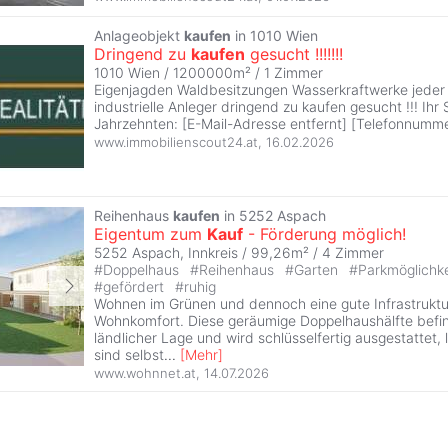
Anlageobjekt
kaufen
in 1010 Wien
Dringend zu
kaufen
gesucht !!!!!!!
1010 Wien / 1200000m² /
1 Zimmer
Eigenjagden Waldbesitzungen Wasserkraftwerke jeder 
industrielle Anleger dringend zu kaufen gesucht !!! Ihr S
Jahrzehnten: [E-Mail-Adresse entfernt] [Telefonnumme
www.immobilienscout24.at
,
16.02.2026
Reihenhaus
kaufen
in 5252 Aspach
Eigentum zum
Kauf
- Förderung möglich!
5252 Aspach, Innkreis / 99,26m² /
4 Zimmer
#
Doppelhaus
#
Reihenhaus
#
Garten
#
Parkmöglichk
#
gefördert
#
ruhig
Wohnen im Grünen und dennoch eine gute Infrastruktur
Wohnkomfort. Diese geräumige Doppelhaushälfte befin
ländlicher Lage und wird schlüsselfertig ausgestattet, 
sind selbst
...
[
Mehr
]
www.wohnnet.at
,
14.07.2026