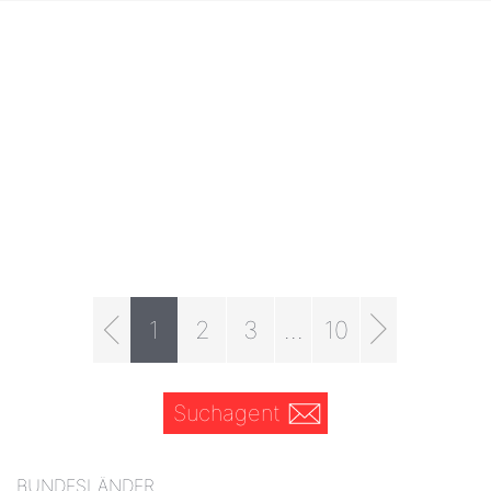
1
2
3
...
10
Suchagent
BUNDESLÄNDER