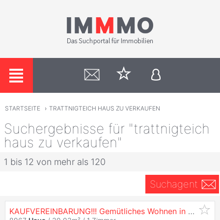
STARTSEITE
›
TRATTNIGTEICH HAUS ZU VERKAUFEN
Suchergebnisse für "trattnigteich
haus zu verkaufen"
1 bis 12 von mehr als 120
Suchagent
KAUFVEREINBARUNG!!! Gemütliches Wohnen in
Haus
im 