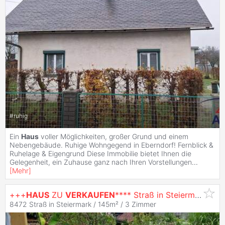
#
ruhig
Ein
Haus
voller Möglichkeiten, großer Grund und einem
Nebengebäude. Ruhige Wohngegend in Eberndorf! Fernblick &
Ruhelage & Eigengrund Diese Immobilie bietet Ihnen die
Gelegenheit, ein Zuhause ganz nach Ihren Vorstellungen
...
[
Mehr
]
+++
HAUS
ZU
VERKAUFEN
**** Straß in Steiermark***
8472 Straß in Steiermark / 145m² /
3 Zimmer