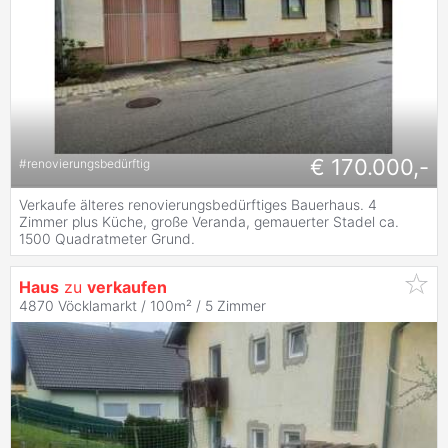
€ 170.000,-
#
renovierungsbedürftig
Verkaufe älteres renovierungsbedürftiges Bauerhaus. 4
Zimmer plus Küche, große Veranda, gemauerter Stadel ca.
1500 Quadratmeter Grund.
Haus
zu
verkaufen
4870 Vöcklamarkt / 100m² /
5 Zimmer