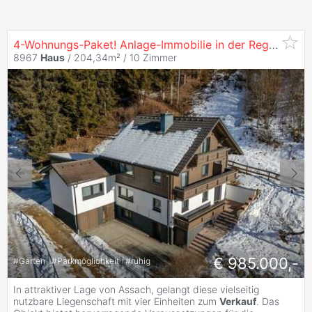
4-Wohnungs-Paket! Anlage-Immobilie in der Region Schladming-Dachstein
8967
Haus
/ 204,34m² /
10 Zimmer
€ 985.000,-
#
Garten
#
Parkmöglichkeit
#
ruhig
In attraktiver Lage von Assach, gelangt diese vielseitig
nutzbare Liegenschaft mit vier Einheiten zum
Verkauf
. Das