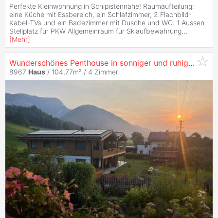
Perfekte Kleinwohnung in Schipistennähe! Raumaufteilung:
eine Küche mit Essbereich, ein Schlafzimmer, 2 Flachbild-
Kabel-TVs und ein Badezimmer mit Dusche und WC. 1 Aussen
Stellplatz für PKW Allgemeinraum für Skiaufbewahrung
...
[
Mehr
]
Wunderschönes Penthouse in sonniger und ruhiger Lage
8967
Haus
/ 104,77m² /
4 Zimmer