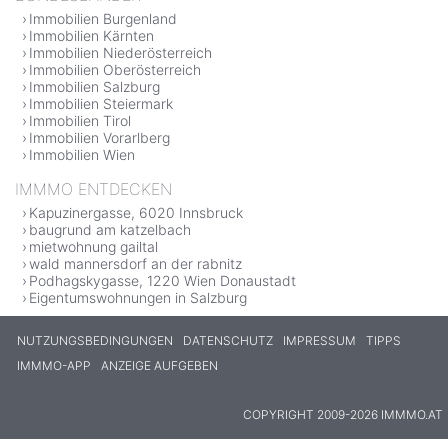
Immobilien Burgenland
Immobilien Kärnten
Immobilien Niederösterreich
Immobilien Oberösterreich
Immobilien Salzburg
Immobilien Steiermark
Immobilien Tirol
Immobilien Vorarlberg
Immobilien Wien
IMMMO ENTDECKEN
Kapuzinergasse, 6020 Innsbruck
baugrund am katzelbach
mietwohnung gailtal
wald mannersdorf an der rabnitz
Podhagskygasse, 1220 Wien Donaustadt
Eigentumswohnungen in Salzburg
NUTZUNGSBEDINGUNGEN
DATENSCHUTZ
IMPRESSUM
TIPPS
IMMMO-APP
ANZEIGE AUFGEBEN
COPYRIGHT 2009-2026 IMMMO.AT