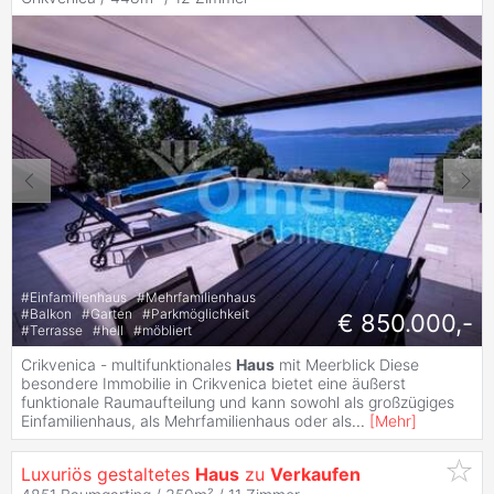
#
Einfamilienhaus
#
Mehrfamilienhaus
#
Balkon
#
Garten
#
Parkmöglichkeit
€ 850.000,-
#
Terrasse
#
hell
#
möbliert
Crikvenica - multifunktionales
Haus
mit Meerblick Diese
besondere Immobilie in Crikvenica bietet eine äußerst
funktionale Raumaufteilung und kann sowohl als großzügiges
Einfamilienhaus, als Mehrfamilienhaus oder als
...
[
Mehr
]
Luxuriös gestaltetes
Haus
zu
Verkaufen