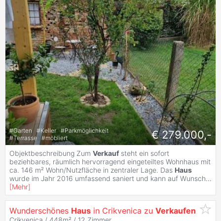
#
Garten
#
Keller
#
Parkmöglichkeit
€ 279.000,-
#
Terrasse
#
möbliert
Objektbeschreibung Zum
Verkauf
steht ein sofort
beziehbares, räumlich hervorragend eingeteiltes Wohnhaus mit
ca. 146 m² Wohn/Nutzfläche in zentraler Lage. Das
Haus
wurde im Jahr 2016 umfassend saniert und kann auf Wunsch
...
[
Mehr
]
Wunderschönes
Haus
in Crikvenica zu
Verkaufen
Crikvenica / 448m² /
12 Zimmer