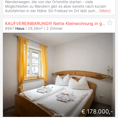
Wanderwegen, die von der Ortsmitte starten - viele
Möglichkeiten zu Wandern gibt es aber bereits nach kurzen
Autofahrten in der Nähe. Ein Freibad im Ort lädt zum
...
[
Mehr
]
KAUFVEREINBARUNG!!! Nette Kleinwohnung in guter Lage!
8967
Haus
/ 28,58m² /
2 Zimmer
€ 178.000,-