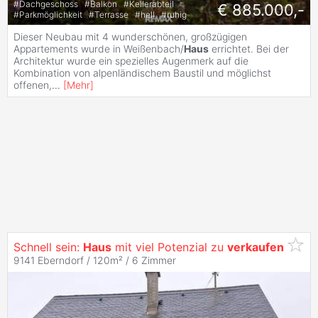
#
Dachgeschoss
#
Balkon
#
Kellerabteil
€ 885.000,-
#
Parkmöglichkeit
#
Terrasse
#
hell
#
ruhig
Dieser Neubau mit 4 wunderschönen, großzügigen
Appartements wurde in Weißenbach/
Haus
errichtet. Bei der
Architektur wurde ein spezielles Augenmerk auf die
Kombination von alpenländischem Baustil und möglichst
offenen,
...
[
Mehr
]
Schnell sein:
Haus
mit viel Potenzial zu
verkaufen
9141 Eberndorf / 120m² /
6 Zimmer