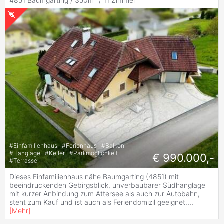
4851 Baumgarting / 350m² /
11 Zimmer
#
Einfamilienhaus
#
Ferienhaus
#
Balkon
#
Hanglage
#
Keller
#
Parkmöglichkeit
€ 990.000,-
#
Terrasse
Dieses Einfamilienhaus nähe Baumgarting (4851) mit
beeindruckenden Gebirgsblick, unverbaubarer Südhanglage
mit kurzer Anbindung zum Attersee als auch zur Autobahn,
steht zum Kauf und ist auch als Feriendomizil geeignet.
...
[
Mehr
]