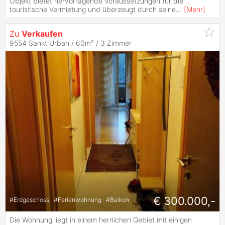
Objekt bietet hervorragende Voraussetzungen für die
touristische Vermietung und überzeugt durch seine
...
[
Mehr
]
Zu
Verkaufen
9554 Sankt Urban / 60m² /
3 Zimmer
€ 300.000,-
#
Erdgeschoss
#
Ferienwohnung
#
Balkon
Die Wohnung liegt in einem herrlichen Gebiet mit einigen