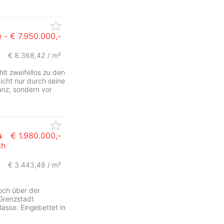
 -
€ 7.950.000,-
€ 8.368,42 / m²
hlt zweifellos zu den
icht nur durch seine
anz, sondern vor
s
€ 1.980.000,-
ch
ZurÃ
€ 3.443,48 / m²
och über der
Grenzstadt
asse. Eingebettet in