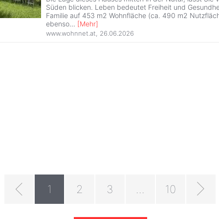
Süden blicken. Leben bedeutet Freiheit und Gesundhei
Familie auf 453 m2 Wohnfläche (ca. 490 m2 Nutzfläche
ebenso
...
[
Mehr
]
www.wohnnet.at
,
26.06.2026
1
2
3
...
10