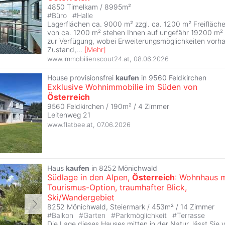
4850 Timelkam / 8995m²
#
Büro
#
Halle
Lagerflächen ca. 9000 m² zzgl. ca. 1200 m² Freifläch
von ca. 1200 m² stehen Ihnen auf ungefähr 19200 m²
zur Verfügung, wobei Erweiterungsmöglichkeiten vorha
Zustand,
...
[
Mehr
]
www.immobilienscout24.at
,
08.06.2026
House provisionsfrei
kaufen
in 9560 Feldkirchen
Exklusive Wohnimmobilie im Süden von
Österreich
9560 Feldkirchen / 190m² /
4 Zimmer
Leitenweg 21
www.flatbee.at
,
07.06.2026
Haus
kaufen
in 8252 Mönichwald
Südlage in den Alpen,
Österreich
: Wohnhaus m
Tourismus-Option, traumhafter Blick,
Ski/Wandergebiet
8252 Mönichwald, Steiermark / 453m² /
14 Zimmer
#
Balkon
#
Garten
#
Parkmöglichkeit
#
Terrasse
Die Lage dieses Hauses mitten in der Natur, lässt Sie