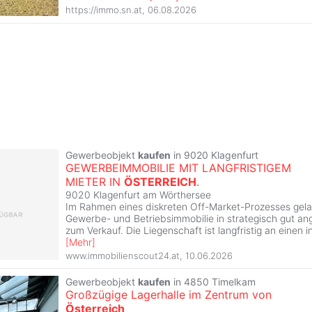
https://immo.sn.at
,
06.08.2026
Gewerbeobjekt
kaufen
in 9020 Klagenfurt
GEWERBEIMMOBILIE MIT LANGFRISTIGEM
MIETER IN
ÖSTERREICH
.
9020 Klagenfurt am Wörthersee
Im Rahmen eines diskreten Off-Market-Prozesses gelan
Gewerbe- und Betriebsimmobilie in strategisch gut a
zum Verkauf. Die Liegenschaft ist langfristig an einen i
[
Mehr
]
www.immobilienscout24.at
,
10.06.2026
Gewerbeobjekt
kaufen
in 4850 Timelkam
Großzügige Lagerhalle im Zentrum von
Österreich