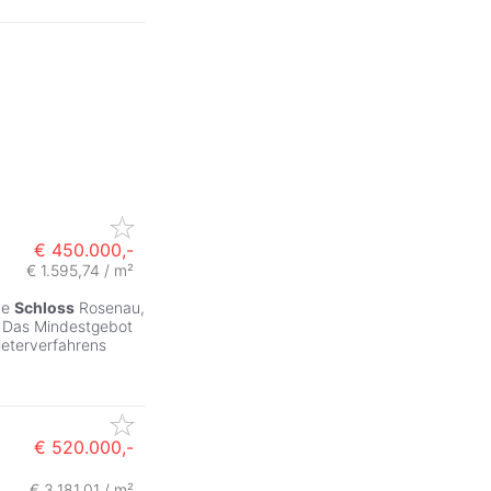
€ 450.000,-
€ 1.595,74 / m²
he
Schloss
Rosenau,
. Das Mindestgebot
ieterverfahrens
€ 520.000,-
€ 3.181,01 / m²