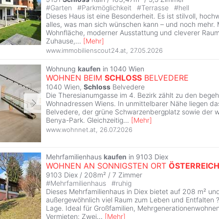
#
Garten
#
Parkmöglichkeit
#
Terrasse
#
hell
Dieses Haus ist eine Besonderheit. Es ist stilvoll, hoch
alles, was man sich wünschen kann – und noch mehr. 
Wohnfläche, moderner Ausstattung und cleverer Raumau
Zuhause,
...
[
Mehr
]
www.immobilienscout24.at
,
27.05.2026
Wohnung
kaufen
in 1040 Wien
WOHNEN BEIM
SCHLOSS
BELVEDERE
1040 Wien,
Schloss
Belvedere
Die Theresianumgasse im 4. Bezirk zählt zu den begeh
Wohnadressen Wiens. In unmittelbarer Nähe liegen das
Belvedere, der grüne Schwarzenbergplatz sowie der w
Benya-Park. Gleichzeitig
...
[
Mehr
]
www.wohnnet.at
,
26.07.2026
Mehrfamilienhaus
kaufen
in 9103 Diex
WOHNEN AN SONNIGSTEN ORT
ÖSTERREIC
9103 Diex / 208m² /
7 Zimmer
#
Mehrfamilienhaus
#
ruhig
Dieses Mehrfamilienhaus in Diex bietet auf 208 m² u
außergewöhnlich viel Raum zum Leben und Entfalten ? 
Lage. Ideal für Großfamilien, Mehrgenerationenwohn
Vermieten: Zwei
...
[
Mehr
]