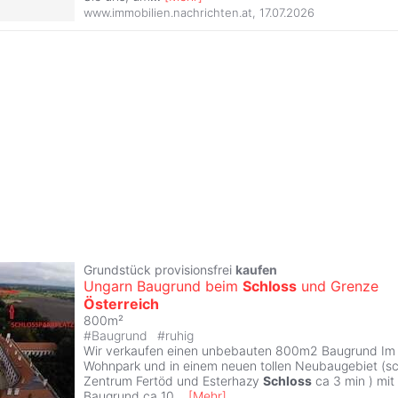
www.immobilien.nachrichten.at
,
17.07.2026
Grundstück provisionsfrei
kaufen
Ungarn Baugrund beim
Schloss
und Grenze
Österreich
800m²
#
Baugrund
#
ruhig
Wir verkaufen einen unbebauten 800m2 Baugrund Im
Wohnpark und in einem neuen tollen Neubaugebiet (s
Zentrum Fertöd und Esterhazy
Schloss
ca 3 min ) mit
Baugrund ca 10
...
[
Mehr
]