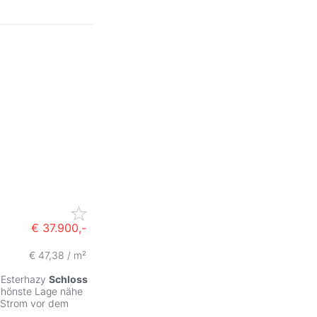
€ 37.900,-
€ 47,38 / m²
 Esterhazy
Schloss
chönste Lage nähe
 Strom vor dem