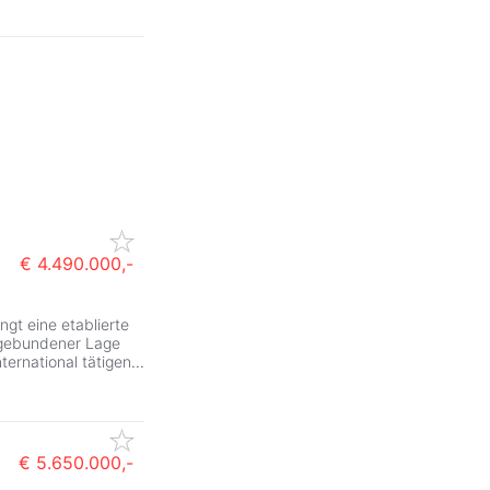
€ 4.490.000,-
gt eine etablierte
ngebundener Lage
nternational tätigen
...
€ 5.650.000,-