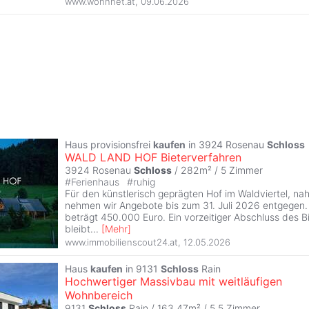
www.wohnnet.at
,
09.06.2026
Haus provisionsfrei
kaufen
in 3924 Rosenau
Schloss
WALD LAND HOF Bieterverfahren
3924 Rosenau
Schloss
/ 282m² /
5 Zimmer
#
Ferienhaus
#
ruhig
Für den künstlerisch geprägten Hof im Waldviertel, na
nehmen wir Angebote bis zum 31. Juli 2026 entgegen
beträgt 450.000 Euro. Ein vorzeitiger Abschluss des B
bleibt
...
[
Mehr
]
www.immobilienscout24.at
,
12.05.2026
Haus
kaufen
in 9131
Schloss
Rain
Hochwertiger Massivbau mit weitläufigen
Wohnbereich
9131
Schloss
Rain / 163,47m² /
5,5 Zimmer