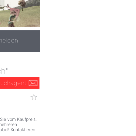
melden
ch"
uchagent
 Sie vom Kaufpreis.
 mehreren
abel! Kontaktieren