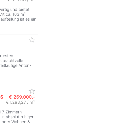
wertig und bietet
Mit ca. 163 m²
fteilung ist es ein
rtesten
ZurÃ
 prachtvolle
eitläufige Anton-
HS
€ 269.000,-
€ 1.293,27 / m²
nd 7 Zimmern
in absolut ruhiger
en oder Wohnen &