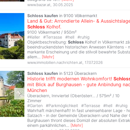
www.bazar.at
,
30.05.2025
Schloss
kaufen
in 9100 Völkermarkt
Land & Gut: Arrondierte Allein- & Aussichtslage
Schloss
Kolhof.
9100 Völkermarkt / 950m²
#
Keller
#
Terrasse
#
hell
#
ruhig
Objektbeschreibung:
Schloss
Kolhof in Völkermarkt zä
beeindruckendsten historischen Anwesen Kärntens - n
markante Erscheinung und die stilvoll bewahrte Subst
allem
...
[
Mehr
]
www.immobilien.nachrichten.at
,
17.07.2026
Schloss
kaufen
in 5123 Überackern
Historie trifft modernen Wohnkomfort!
Schlos
mit Blick auf Burghausen - gute Anbindung na
München
Überackern, Innviertel (Oberösterr... / 575m² /
10
Zimmer
#
Garten
#
Parkmöglichkeit
#
Terrasse
#
hell
#
ruhig
Wahrhaft märchenhaft! In fast uneinsehbarer Lage - h
Salzach - in der Gemeinde Überackern und Nahe der 
Burghausen thront dieses Domizil der absoluten Extrakl
einem parkähnlichen
...
[
Mehr
]