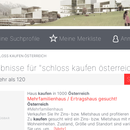
ine Suchprofile
Meine Merkliste
An
LOSS KAUFEN ÖSTERREICH
nisse für "schloss kaufen österrei
S
ehr als 120
Haus
kaufen
in 1000
Österreich
Mehrfamilienhaus / Ertragshaus gesucht!
Österreich
#
Mehrfamilienhaus
Verkaufen Sie Ihr Zins- bzw. Mietshaus und profitieren
Zu
kaufen
gesucht wird ein Zins- bzw. Mietshaus mit
Wohneinheiten. Zustand, Größe und Standort sind vari
Sie uns, um
...
[
Mehr
]