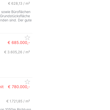
€ 628,13 / m²
e sowie Büroflächen
 Grundstücksfläche
nden sind. Der gute
€ 685.000,-
€ 3.605,26 / m²
it
€ 780.000,-
ZurÃ
€ 1.721,85 / m²
 von 1050m Richtung