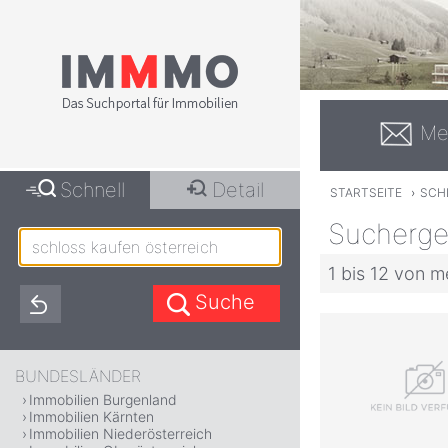
Me
Schnell
Detail
STARTSEITE
›
SCH
Suchergeb
1 bis 12 von m
BUNDESLÄNDER
Immobilien Burgenland
Immobilien Kärnten
Immobilien Niederösterreich