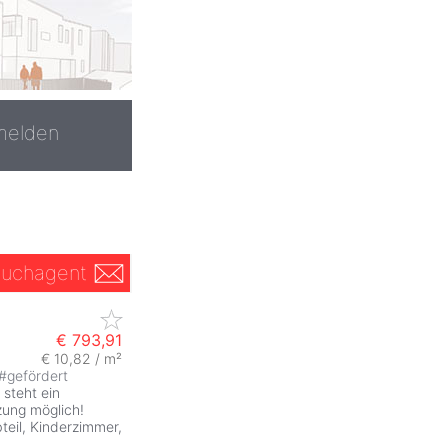
melden
uchagent
€ 793,91
€ 10,82 / m²
#
gefördert
 steht ein
zung möglich!
teil, Kinderzimmer,