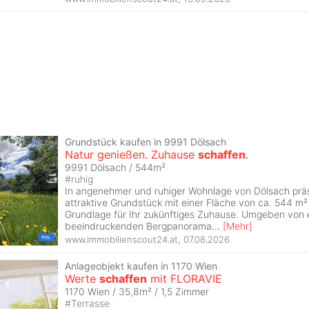
Grundstück kaufen in 9991 Dölsach
Natur genießen. Zuhause
schaffen
.
9991 Dölsach / 544m²
#
ruhig
In angenehmer und ruhiger Wohnlage von Dölsach präse
attraktive Grundstück mit einer Fläche von ca. 544 m² 
Grundlage für Ihr zukünftiges Zuhause. Umgeben von
beeindruckenden Bergpanorama
...
[
Mehr
]
www.immobilienscout24.at
,
07.08.2026
Anlageobjekt kaufen in 1170 Wien
Werte
schaffen
mit FLORAVIE
1170 Wien / 35,8m² /
1,5 Zimmer
#
Terrasse