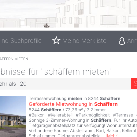
ine Suchprofile
Meine Merkliste
An
ÄFFERN MIETEN
nisse für "schäffern mieten"
S
ehr als 120
Terrassenwohnung
mieten
in 8244
Schäffern
Geförderte Mietwohnung in
Schäffern
8244
Schäffern
/ 73,36m² /
3 Zimmer
#
Balkon
#
Kellerabteil
#
Parkmöglichkeit
#
Terrasse
Sonnige 3-Zimmer-Wohnung in
Schäffern
. Für Ihr Auto
Tiefgaragenabstellplatz zur Verfügung! Wohnunterstüt
Vorhandene Räume: Abstellraum, Bad, Balkon, Kellerab
Schlafzimmer, Tiefgaragenabstellpla
...
[
Mehr
]