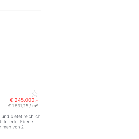
€ 245.000,-
€ 1.531,25 / m²
ZurÃ
und bietet reichlich
. In jeder Ebene
ch man von 2