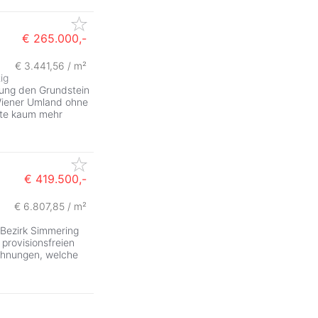
€ 265.000,-
€ 3.441,56 / m²
ig
nung den Grundstein
Wiener Umland ohne
ute kaum mehr
€ 419.500,-
€ 6.807,85 / m²
ZurÃ
Bezirk Simmering
provisionsfreien
hnungen, welche