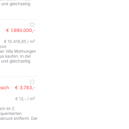
 und gleichzeitig
€ 1.990.000,-
€ 10.418,85 / m²
ZurÃ
asse
ner Villa Wohnungen
s kaufen. In der
 und gleichzeitig
sich
€ 3.783,-
€ 13,- / m²
ich im 2.
quentierten
sbruck entfernt. Der