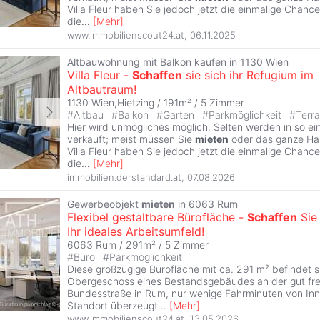
Villa Fleur haben Sie jedoch jetzt die einmalige Chance
die
...
[
Mehr
]
www.immobilienscout24.at
,
06.11.2025
Altbauwohnung mit Balkon kaufen in 1130 Wien
Villa Fleur -
Schaffen
sie sich ihr Refugium im
Altbautraum!
1130 Wien,Hietzing / 191m² /
5 Zimmer
#
Altbau
#
Balkon
#
Garten
#
Parkmöglichkeit
#
Terr
Hier wird unmögliches möglich: Selten werden in so ei
verkauft; meist müssen Sie
mieten
oder das ganze Hau
Villa Fleur haben Sie jedoch jetzt die einmalige Chance
die
...
[
Mehr
]
immobilien.derstandard.at
,
07.08.2026
Gewerbeobjekt
mieten
in 6063 Rum
Flexibel gestaltbare Bürofläche -
Schaffen
Sie 
Ihr ideales Arbeitsumfeld!
6063 Rum / 291m² /
5 Zimmer
#
Büro
#
Parkmöglichkeit
Diese großzügige Bürofläche mit ca. 291 m² befindet s
Obergeschoss eines Bestandsgebäudes an der gut fre
Bundesstraße in Rum, nur wenige Fahrminuten von Inn
Standort überzeugt
...
[
Mehr
]
www.immobilienscout24.at
,
13.05.2026