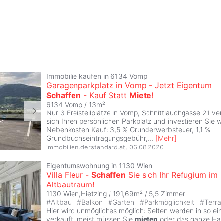
Immobilie kaufen in 6134 Vomp
Garagenparkplatz in Vomp - Jetzt Eigentum
Schaffen
- Kauf Statt
Miete
!
6134 Vomp / 13m²
Nur 3 Freistellplätze in Vomp, Schnittlauchgasse 21 ve
sich Ihren persönlichen Parkplatz und investieren Sie 
Nebenkosten Kauf: 3,5 % Grunderwerbsteuer, 1,1 %
Grundbuchseintragungsgebühr,
...
[
Mehr
]
immobilien.derstandard.at
,
06.08.2026
Eigentumswohnung in 1130 Wien
Villa Fleur -
Schaffen
Sie sich Ihr Refugium im
Altbautraum!
1130 Wien,Hietzing / 191,69m² /
5,5 Zimmer
#
Altbau
#
Balkon
#
Garten
#
Parkmöglichkeit
#
Terr
Hier wird unmögliches möglich: Selten werden in so ei
verkauft; meist müssen Sie
mieten
oder das ganze Hau