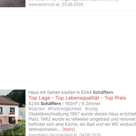
www.wohnnet.at
,
03.08.2026
Haus mit Garten kaufen in 8244
Schäffern
Top Lage - Top Lebensqualität - Top Preis
8244
Schäffern
/ 160m² /
6 Zimmer
#
Garten
#
Parkmöglichkeit
#
ruhig
Objektbeschreibung 1967 wurde dieses Haus errichtet 
Platz. 1982 wurde es teilweise umgebaut und renoviert
befindet sich eine Küche, ein Bad und ein WC wodur
Wohneinheiten
...
[
Mehr
]
immobilien.derstandard.at
,
04.08.2026