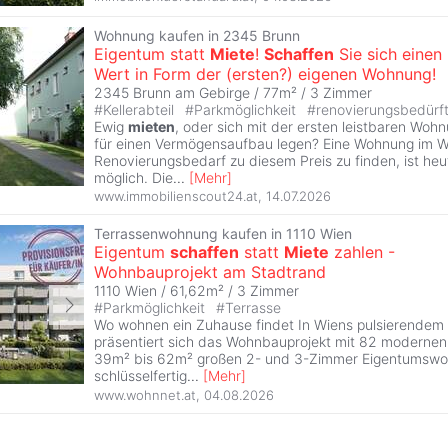
Wohnung kaufen in 2345 Brunn
Eigentum statt
Miete
!
Schaffen
Sie sich einen
Wert in Form der (ersten?) eigenen Wohnung!
2345 Brunn am Gebirge / 77m² /
3 Zimmer
#
Kellerabteil
#
Parkmöglichkeit
#
renovierungsbedürft
Ewig
mieten
, oder sich mit der ersten leistbaren Woh
für einen Vermögensaufbau legen? Eine Wohnung im 
Renovierungsbedarf zu diesem Preis zu finden, ist he
möglich. Die
...
[
Mehr
]
www.immobilienscout24.at
,
14.07.2026
Terrassenwohnung kaufen in 1110 Wien
Eigentum
schaffen
statt
Miete
zahlen -
Wohnbauprojekt am Stadtrand
1110 Wien / 61,62m² /
3 Zimmer
#
Parkmöglichkeit
#
Terrasse
Wo wohnen ein Zuhause findet In Wiens pulsierendem 
präsentiert sich das Wohnbauprojekt mit 82 modernen 
39m² bis 62m² großen 2- und 3-Zimmer Eigentumswo
schlüsselfertig
...
[
Mehr
]
www.wohnnet.at
,
04.08.2026