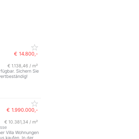
€ 14.800,-
€ 1.138,46 / m²
ZurÃ
rfügbar. Sichern Sie
wertbeständig!
€ 1.990.000,-
€ 10.381,34 / m²
asse
ner Villa Wohnungen
s kaufen. In der