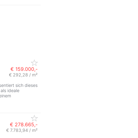
€ 159.000,-
€ 292,28 / m²
ntiert sich dieses
als ideale
 einem
€ 278.665,-
€ 7.783,94 / m²