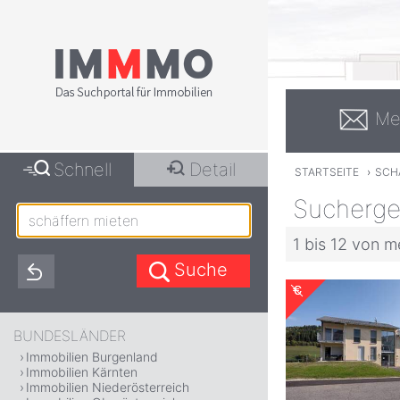
Me
Schnell
Detail
STARTSEITE
›
SCH
Suchergeb
1 bis 12 von m
BUNDESLÄNDER
Immobilien Burgenland
Immobilien Kärnten
Immobilien Niederösterreich