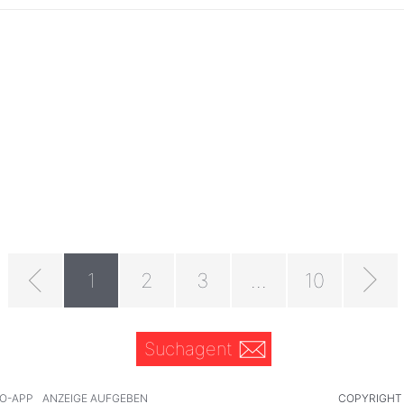
1
2
3
...
10
Suchagent
O-APP
ANZEIGE AUFGEBEN
COPYRIGHT 