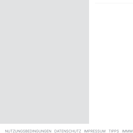
ck
Weiter
NUTZUNGSBEDINGUNGEN
DATENSCHUTZ
IMPRESSUM
TIPPS
IMMM