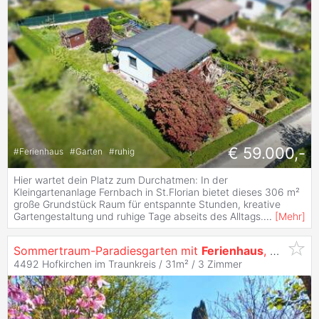
€ 59.000,-
#
Ferienhaus
#
Garten
#
ruhig
Hier wartet dein Platz zum Durchatmen: In der
Kleingartenanlage Fernbach in St.Florian bietet dieses 306 m²
große Grundstück Raum für entspannte Stunden, kreative
Gartengestaltung und ruhige Tage abseits des Alltags.
...
[
Mehr
]
Sommertraum-Paradiesgarten mit
Ferienhaus
, Doppelparzelle, Eigentum!
4492 Hofkirchen im Traunkreis / 31m² /
3 Zimmer