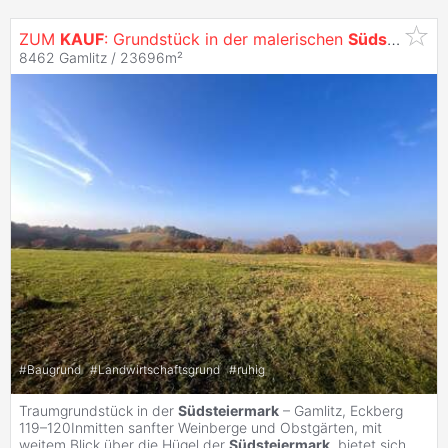
ZUM
KAUF
: Grundstück in der malerischen
Südsteiermark
8462 Gamlitz / 23696m²
#
Baugrund
#
Landwirtschaftsgrund
#
ruhig
Traumgrundstück in der
Südsteiermark
– Gamlitz, Eckberg
119–120Inmitten sanfter Weinberge und Obstgärten, mit
weitem Blick über die Hügel der
Südsteiermark
, bietet sich