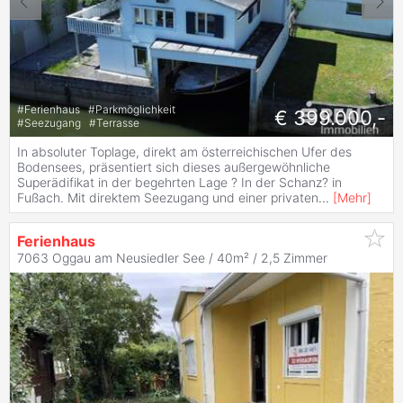
#
Ferienhaus
#
Parkmöglichkeit
€ 399.000,-
#
Seezugang
#
Terrasse
In absoluter Toplage, direkt am österreichischen Ufer des
Bodensees, präsentiert sich dieses außergewöhnliche
Superädifikat in der begehrten Lage ? In der Schanz? in
Fußach. Mit direktem Seezugang und einer privaten
...
[
Mehr
]
Ferienhaus
7063 Oggau am Neusiedler See / 40m² /
2,5 Zimmer