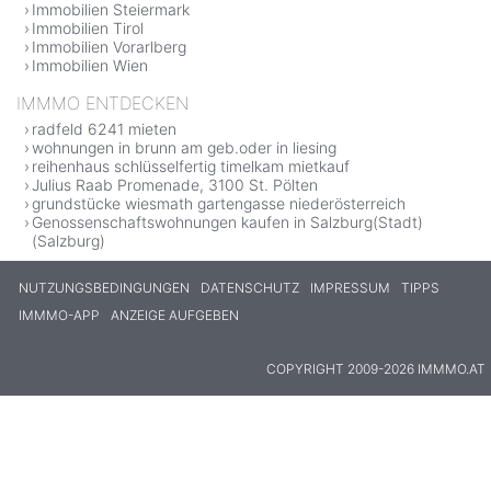
Immobilien Steiermark
Immobilien Tirol
Immobilien Vorarlberg
Immobilien Wien
IMMMO ENTDECKEN
radfeld 6241 mieten
wohnungen in brunn am geb.oder in liesing
reihenhaus schlüsselfertig timelkam mietkauf
Julius Raab Promenade, 3100 St. Pölten
grundstücke wiesmath gartengasse niederösterreich
Genossenschaftswohnungen kaufen in Salzburg(Stadt)
(Salzburg)
NUTZUNGSBEDINGUNGEN
DATENSCHUTZ
IMPRESSUM
TIPPS
IMMMO-APP
ANZEIGE AUFGEBEN
COPYRIGHT 2009-2026 IMMMO.AT