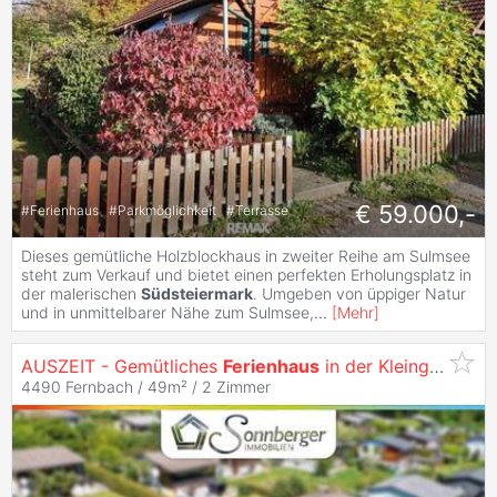
€ 59.000,-
#
Ferienhaus
#
Parkmöglichkeit
#
Terrasse
Dieses gemütliche Holzblockhaus in zweiter Reihe am Sulmsee
steht zum Verkauf und bietet einen perfekten Erholungsplatz in
der malerischen
Südsteiermark
. Umgeben von üppiger Natur
und in unmittelbarer Nähe zum Sulmsee,
...
[
Mehr
]
AUSZEIT - Gemütliches
Ferienhaus
in der Kleingartensiedlung Fernbach
4490 Fernbach / 49m² /
2 Zimmer