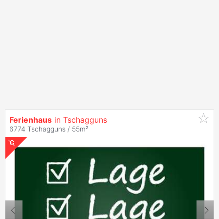
Ferienhaus
in Tschagguns
6774 Tschagguns / 55m²