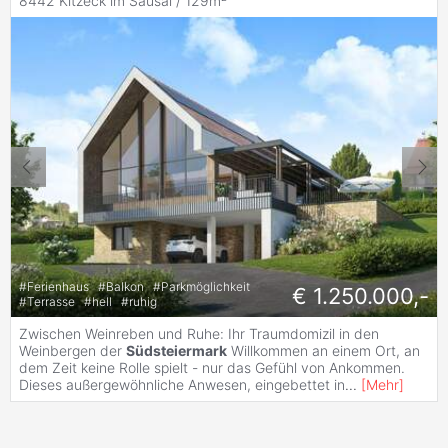
8442 Kitzeck im Sausal / 129m²
#
Ferienhaus
#
Balkon
#
Parkmöglichkeit
€ 1.250.000,-
#
Terrasse
#
hell
#
ruhig
Zwischen Weinreben und Ruhe: Ihr Traumdomizil in den
Weinbergen der
Südsteiermark
Willkommen an einem Ort, an
dem Zeit keine Rolle spielt - nur das Gefühl von Ankommen.
Dieses außergewöhnliche Anwesen, eingebettet in
...
[
Mehr
]