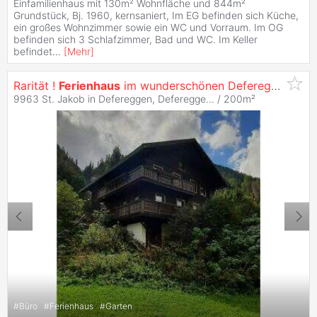
Einfamilienhaus mit 130m² Wohnfläche und 844m²
Grundstück, Bj. 1960, kernsaniert, Im EG befinden sich Küche,
ein großes Wohnzimmer sowie ein WC und Vorraum. Im OG
befinden sich 3 Schlafzimmer, Bad und WC. Im Keller
befindet
...
[
Mehr
]
Rarität !
Ferienhaus
im wunderschönen Defereggental
9963 St. Jakob in Defereggen, Deferegge... / 200m²
#
Büro
#
Ferienhaus
#
Garten