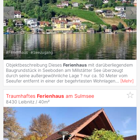
#
Ferienhaus
#
Seezugang
Objektbeschreibung Dieses
Ferienhaus
mit darüberliegendem
Baugrundstück in Seeboden am Millstätter See überzeugt
durch seine außergewöhnliche Lage ? nur ca. 50 Meter vom
Seeufer entfernt in einer der begehrtesten Wohnlagen
...
[
Mehr
]
Traumhaftes
Ferienhaus
am Sulmsee
8430 Leibnitz / 40m²