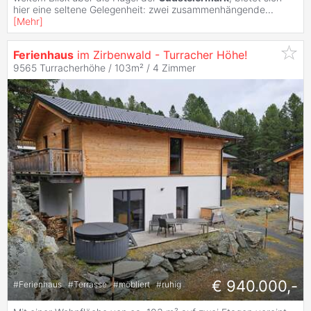
hier eine seltene Gelegenheit: zwei zusammenhängende
...
[
Mehr
]
Ferienhaus
im Zirbenwald - Turracher Höhe!
9565 Turracherhöhe / 103m² /
4 Zimmer
€ 940.000,-
#
Ferienhaus
#
Terrasse
#
möbliert
#
ruhig