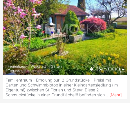
#
Ferienhaus
#
Werkstatt
#
Garten
€ 195.000,-
#
Terrasse
#
möbliert
Familientraum - Erholung pur! 2 Grundstücke 1 Preis! mit
Garten und Schwimmbiotop in einer Kleingartensiedlung (im
Eigentum!) zwischen St.Florian und Steyr. Diese 2
Schmuckstücke in einer Grundfläche!!! befinden sich
...
[
Mehr
]