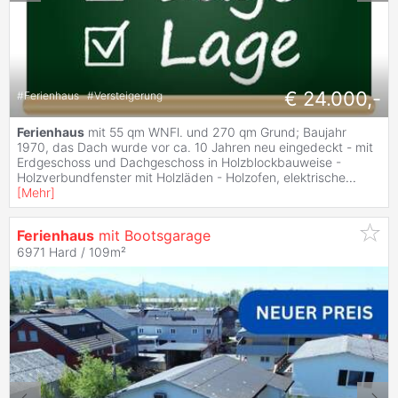
€ 24.000,-
#
Ferienhaus
#
Versteigerung
Ferienhaus
mit 55 qm WNFl. und 270 qm Grund; Baujahr
1970, das Dach wurde vor ca. 10 Jahren neu eingedeckt - mit
Erdgeschoss und Dachgeschoss in Holzblockbauweise -
Holzverbundfenster mit Holzläden - Holzofen, elektrische
...
[
Mehr
]
Ferienhaus
mit Bootsgarage
6971 Hard / 109m²