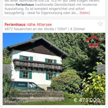
Mit einer Wohnfläche von ca. 103 m² auf zwei Etagen vereint
dieses
Ferienhaus
traditionelle Gemütlichkeit mit moderner
Ausstattung. Es ist komplett eingerichtet und sofort
bezugsfertig - ideal für Eigennutzung oder als
...
[
Mehr
]
Ferienhaus
nähe Attersee
4872 Neukirchen an der Vöckla / 135m² /
4 Zimmer
#
Einfamilienhaus
#
Ferienhaus
#
Keller
€ 479.000,-
#
Parkmöglichkeit