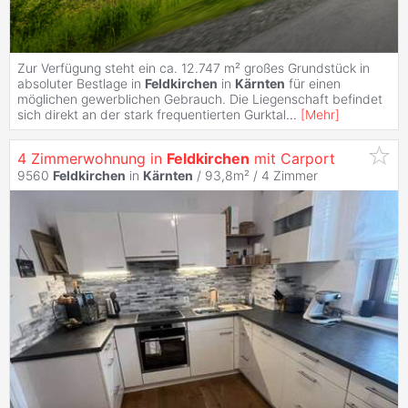
Zur Verfügung steht ein ca. 12.747 m² großes Grundstück in
absoluter Bestlage in
Feldkirchen
in
Kärnten
für einen
möglichen gewerblichen Gebrauch. Die Liegenschaft befindet
sich direkt an der stark frequentierten Gurktal
...
[
Mehr
]
4 Zimmerwohnung in
Feldkirchen
mit Carport
9560
Feldkirchen
in
Kärnten
/ 93,8m² /
4 Zimmer