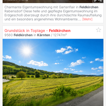
Charmante Eigentumswohnung mit Gartenflair in
Feldkirchen
Rabensdorf Diese helle und gepflegte Eigentumswohnung im
Erdgeschoß überzeugt durch ihre durchdachte Raumaufteilung
und ein besonders angenehmes Wohnambiente.
...
[
Mehr
]
Grundstück in Toplage -
Feldkirchen
9560
Feldkirchen
in
Kärnten
/ 12747m²