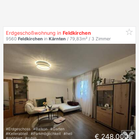
Erdgeschoßwohnung in
Feldkirchen
9560
Feldkirchen
in
Kärnten
/ 79,83m² /
3 Zimmer
#
Erdgeschoss
#
Balkon
#
Garten
#
Kellerabteil
#
Parkmöglichkeit
#
hell
€ 248.000,-
#
möbliert
#
ruhig