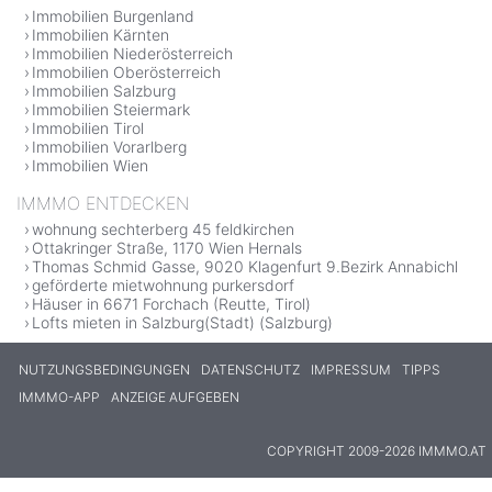
Immobilien Burgenland
Immobilien Kärnten
Immobilien Niederösterreich
Immobilien Oberösterreich
Immobilien Salzburg
Immobilien Steiermark
Immobilien Tirol
Immobilien Vorarlberg
Immobilien Wien
IMMMO ENTDECKEN
wohnung sechterberg 45 feldkirchen
Ottakringer Straße, 1170 Wien Hernals
Thomas Schmid Gasse, 9020 Klagenfurt 9.Bezirk Annabichl
geförderte mietwohnung purkersdorf
Häuser in 6671 Forchach (Reutte, Tirol)
Lofts mieten in Salzburg(Stadt) (Salzburg)
NUTZUNGSBEDINGUNGEN
DATENSCHUTZ
IMPRESSUM
TIPPS
IMMMO-APP
ANZEIGE AUFGEBEN
COPYRIGHT 2009-2026 IMMMO.AT