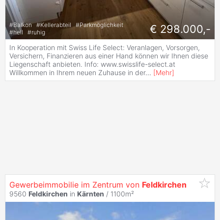
#
Balkon
#
Kellerabteil
#
Parkmöglichkeit
€ 298.000,-
#
hell
#
ruhig
In Kooperation mit Swiss Life Select: Veranlagen, Vorsorgen,
Versichern, Finanzieren aus einer Hand können wir Ihnen diese
Liegenschaft anbieten. Info: www.swisslife-select.at
Willkommen in Ihrem neuen Zuhause in der
...
[
Mehr
]
Gewerbeimmobilie im Zentrum von
Feldkirchen
9560
Feldkirchen
in
Kärnten
/ 1100m²