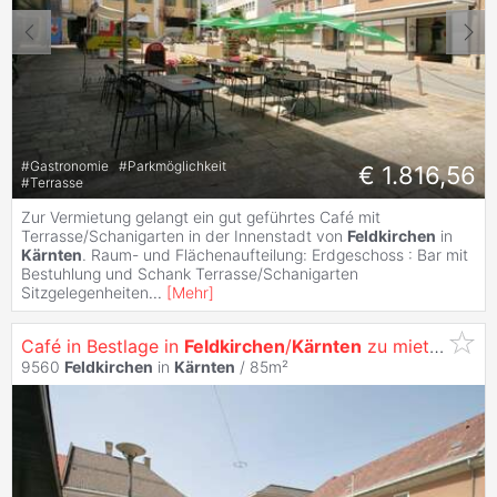
#
Gastronomie
#
Parkmöglichkeit
€ 1.816,56
#
Terrasse
Zur Vermietung gelangt ein gut geführtes Café mit
Terrasse/Schanigarten in der Innenstadt von
Feldkirchen
in
Kärnten
. Raum- und Flächenaufteilung: Erdgeschoss : Bar mit
Bestuhlung und Schank Terrasse/Schanigarten
Sitzgelegenheiten
...
[
Mehr
]
Café in Bestlage in
Feldkirchen
/
Kärnten
zu mieten
9560
Feldkirchen
in
Kärnten
/ 85m²