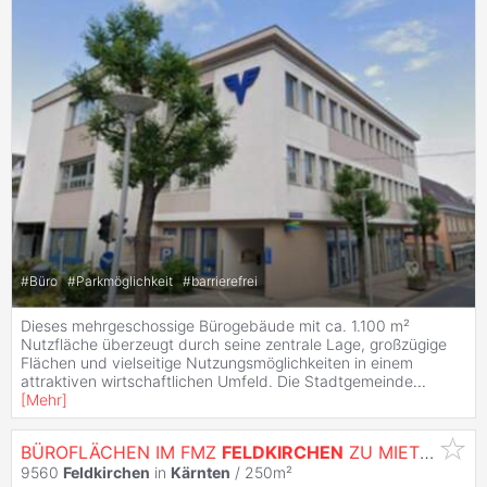
#
Büro
#
Parkmöglichkeit
#
barrierefrei
Dieses mehrgeschossige Bürogebäude mit ca. 1.100 m²
Nutzfläche überzeugt durch seine zentrale Lage, großzügige
Flächen und vielseitige Nutzungsmöglichkeiten in einem
attraktiven wirtschaftlichen Umfeld. Die Stadtgemeinde
...
[
Mehr
]
BÜROFLÄCHEN IM FMZ
FELDKIRCHEN
ZU MIETEN
9560
Feldkirchen
in
Kärnten
/ 250m²