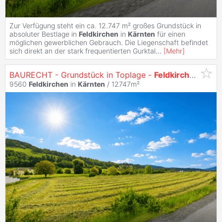
Zur Verfügung steht ein ca. 12.747 m² großes Grundstück in
absoluter Bestlage in
Feldkirchen
in
Kärnten
für einen
möglichen gewerblichen Gebrauch. Die Liegenschaft befindet
sich direkt an der stark frequentierten Gurktal
...
[
Mehr
]
BAURECHT - Grundstück in Toplage -
Feldkirchen
9560
Feldkirchen
in
Kärnten
/ 12747m²