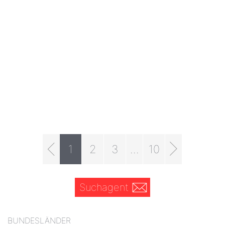
1
2
3
...
10
Suchagent
BUNDESLÄNDER