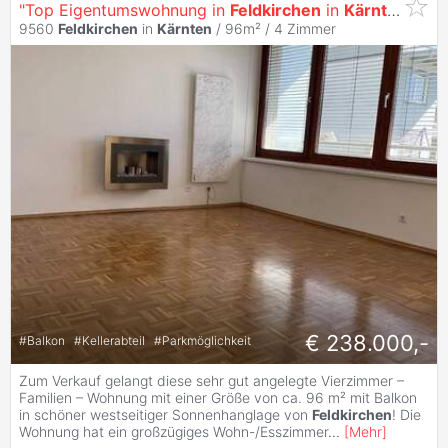
"Top Eigentumswohnung in
Feldkirchen
in
Kärnten
!"
9560
Feldkirchen
in
Kärnten
/ 96m² /
4 Zimmer
€ 238.000,-
#
Balkon
#
Kellerabteil
#
Parkmöglichkeit
Zum Verkauf gelangt diese sehr gut angelegte Vierzimmer –
Familien – Wohnung mit einer Größe von ca. 96 m² mit Balkon
in schöner westseitiger Sonnenhanglage von
Feldkirchen
! Die
Wohnung hat ein großzügiges Wohn-/Esszimmer
...
[
Mehr
]