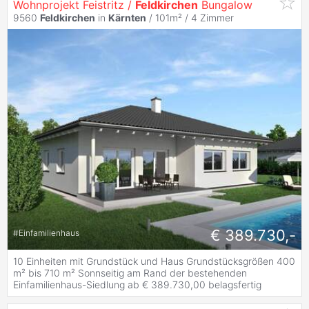
Wohnprojekt Feistritz /
Feldkirchen
Bungalow
9560
Feldkirchen
in
Kärnten
/ 101m² /
4 Zimmer
€ 389.730,-
#
Einfamilienhaus
10 Einheiten mit Grundstück und Haus Grundstücksgrößen 400
m² bis 710 m² Sonnseitig am Rand der bestehenden
Einfamilienhaus-Siedlung ab € 389.730,00 belagsfertig