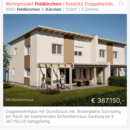
Wohnprojekt
Feldkirchen
/ Feistritz Doppelwohnhaushälte
9560
Feldkirchen
in
Kärnten
/ 120m² /
5 Zimmer
€ 387.150,-
#
Einfamilienhaus
Doppelwohnhaus mit Grundstück inkl. Bodenplatte Sonnseitig
am Rand der bestehenden Einfamilienhaus-Siedlung ab €
387.150,00 belagsfertig