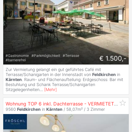
#
Gastronomie
#
Parkmöglichkeit
#
Terrasse
€ 1.500,-
#
barrierefrei
Zur Vermietung gelangt ein gut geführtes Café mit
Terrasse/Schanigarten in der Innenstadt von
Feldkirchen
in
Kärnten
. Raum- und Flächenaufteilung: Erdgeschoss: Bar mit
Bestuhlung und Schank Terrasse/Schanigarten
Sitzgelegenheiten
...
[
Mehr
]
Wohnung TOP 6 inkl. Dachterrasse - VERMIETET - ZENTRUMSLAGE -
9560
Feldkirchen
in
Kärnten
/ 58,07m² /
3 Zimmer