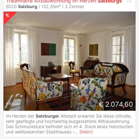
Traumhafte Altbauwohnung im Herzen
Salzburgs
5020
Salzburg
/ 132,35m² /
3 Zimmer
€ 2.074,60
#
Altbau
Im Herzen der
Salzburger
Altstadt erwartet Sie diese stilvolle,
sehr gepflegte und hochwertig ausgestattete Altbauwohnung.
Das Schmuckstück befindet sich im 4. Stock eines historischen
und weltbekannten Stadthauses -
...
[
Mehr
]