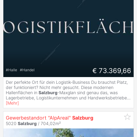
€ 73.369,66
#
Halle
#
Handel
Der perfekte Ort für dein Logistik-Business Du brauchst Platz,
der funktioniert? Nicht mehr gesucht. Diese modernen
Hallenflächen in
Salzburg
-Maxglan sind genau das, was
Lagerbetriebe, Logistikunternehmen und Handwerksbetriebe
...
[
Mehr
]
Gewerbestandort "AlpAreal"
Salzburg
5020
Salzburg
/ 704,02m²