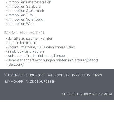
Immobilien Oberösterreich
Immobilien Salzburg
Immobilien Steiermark
Immobilien Tirol
Immobilien Vorarlberg
Immobilien Wien
IMMMO ENTDECKEN
skihütte zu pachten kärnten
haus in knittelfeld
Rotenturmstraße, 1010 Wien Innere Stadt
innsbruck land kaufen
wohnungen in st.ulrich am pillersee
Genossenschaftswohnungen mieten in Salzburg(Stadt)
(Salzburg)
NUTZUNGSBEDINGUNGEN
DATENSCHUTZ
IMPRESSUM
TIPPS
IMMMO-APP
ANZEIGE AUFGEBEN
COPYRIGHT 2009-2026 IMMMO.AT