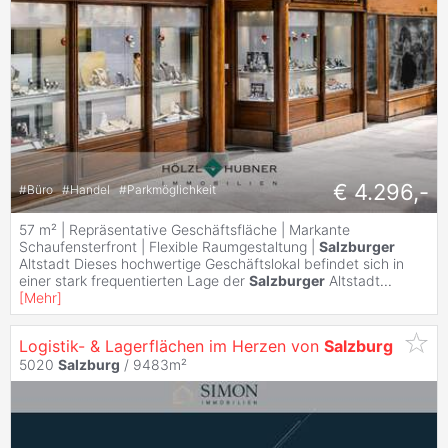
€ 4.296,-
#
Büro
#
Handel
#
Parkmöglichkeit
57 m² | Repräsentative Geschäftsfläche | Markante
Schaufensterfront | Flexible Raumgestaltung |
Salzburger
Altstadt Dieses hochwertige Geschäftslokal befindet sich in
einer stark frequentierten Lage der
Salzburger
Altstadt
...
[
Mehr
]
Logistik- & Lagerflächen im Herzen von
Salzburg
5020
Salzburg
/ 9483m²