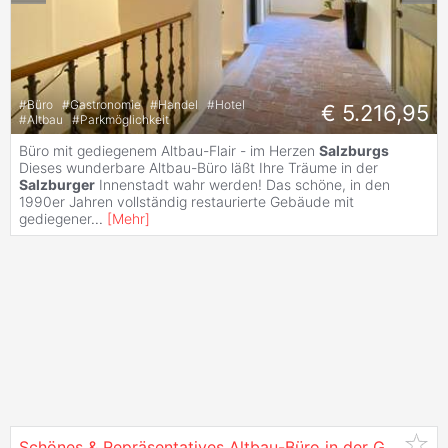
#
Büro
#
Gastronomie
#
Handel
#
Hotel
€ 5.216,95
#
Altbau
#
Parkmöglichkeit
Büro mit gediegenem Altbau-Flair - im Herzen
Salzburgs
Dieses wunderbare Altbau-Büro läßt Ihre Träume in der
Salzburger
Innenstadt wahr werden! Das schöne, in den
1990er Jahren vollständig restaurierte Gebäude mit
gediegener
...
[
Mehr
]
Schönes & Repräsentatives Altbau-Büro in der Getreidegasse - in 5020