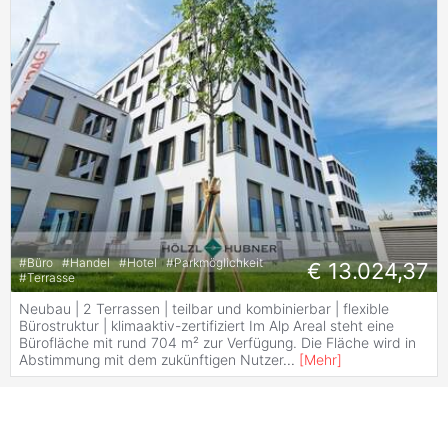
#
Büro
#
Handel
#
Hotel
#
Parkmöglichkeit
€ 13.024,37
#
Terrasse
Neubau | 2 Terrassen | teilbar und kombinierbar | flexible
Bürostruktur | klimaaktiv-zertifiziert Im Alp Areal steht eine
Bürofläche mit rund 704 m² zur Verfügung. Die Fläche wird in
Abstimmung mit dem zukünftigen Nutzer
...
[
Mehr
]