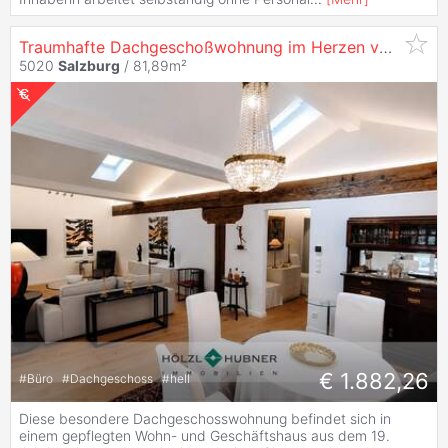
Traumhafte Dachgeschoßwohnung im Herzen von
Salzb
5020
Salzburg
/ 81,89m²
€ 1.882,26
#
Büro
#
Dachgeschoss
#
hell
Diese besondere Dachgeschosswohnung befindet sich in
einem gepflegten Wohn- und Geschäftshaus aus dem 19.