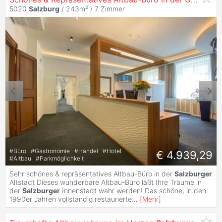
5020
Salzburg
/ 243m² /
7 Zimmer
#
Büro
#
Gastronomie
#
Handel
#
Hotel
€ 4.939,29
#
Altbau
#
Parkmöglichkeit
Sehr schönes & repräsentatives Altbau-Büro in der
Salzburger
Altstadt Dieses wunderbare Altbau-Büro läßt Ihre Träume in
der
Salzburger
Innenstadt wahr werden! Das schöne, in den
1990er Jahren vollständig restaurierte
...
[
Mehr
]