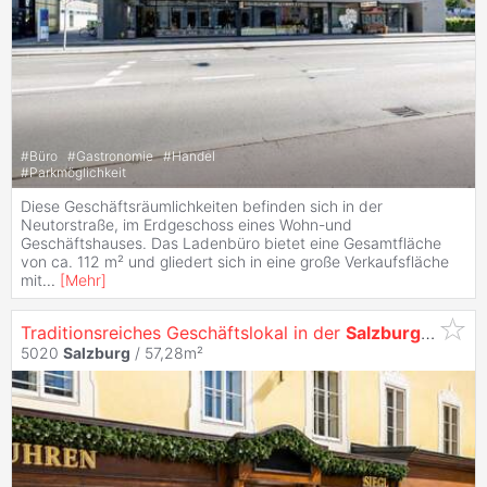
#
Büro
#
Gastronomie
#
Handel
#
Parkmöglichkeit
Diese Geschäftsräumlichkeiten befinden sich in der
Neutorstraße, im Erdgeschoss eines Wohn-und
Geschäftshauses. Das Ladenbüro bietet eine Gesamtfläche
von ca. 112 m² und gliedert sich in eine große Verkaufsfläche
mit
...
[
Mehr
]
Traditionsreiches Geschäftslokal in der
Salzburger
Altst
5020
Salzburg
/ 57,28m²