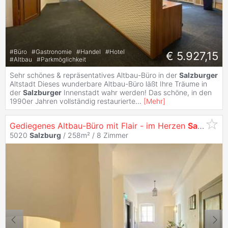
#
Büro
#
Gastronomie
#
Handel
#
Hotel
€ 5.927,15
#
Altbau
#
Parkmöglichkeit
Sehr schönes & repräsentatives Altbau-Büro in der
Salzburger
Altstadt Dieses wunderbare Altbau-Büro läßt Ihre Träume in
der
Salzburger
Innenstadt wahr werden! Das schöne, in den
1990er Jahren vollständig restaurierte
...
[
Mehr
]
Gediegenes Altbau-Büro mit Flair - im Herzen
Salzburgs
5020
Salzburg
/ 258m² /
8 Zimmer