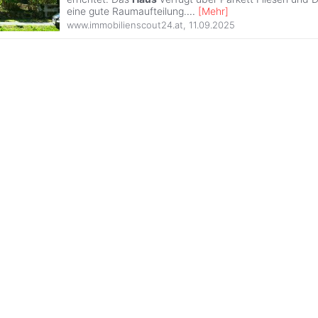
eine gute Raumaufteilung.
...
[
Mehr
]
www.immobilienscout24.at
,
11.09.2025