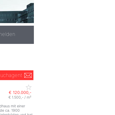
melden
uchagent
€ 120.000,-
€ 1.500,- / m²
ndhaus mit einer
de ca. 1900
Dielenböden und hat