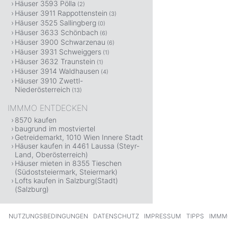
Häuser 3593 Pölla
(2)
Häuser 3911 Rappottenstein
(3)
Häuser 3525 Sallingberg
(0)
Häuser 3633 Schönbach
(6)
Häuser 3900 Schwarzenau
(6)
Häuser 3931 Schweiggers
(1)
Häuser 3632 Traunstein
(1)
Häuser 3914 Waldhausen
(4)
Häuser 3910 Zwettl-
Niederösterreich
(13)
IMMMO ENTDECKEN
8570 kaufen
baugrund im mostviertel
Getreidemarkt, 1010 Wien Innere Stadt
Häuser kaufen in 4461 Laussa (Steyr-
Land, Oberösterreich)
Häuser mieten in 8355 Tieschen
(Südoststeiermark, Steiermark)
Lofts kaufen in Salzburg(Stadt)
(Salzburg)
NUTZUNGSBEDINGUNGEN
DATENSCHUTZ
IMPRESSUM
TIPPS
IMMM