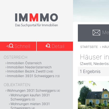
Me
Schnell
Detail
STARTSEITE
›
HÄU
Häuser i
ÖSTERREICH
Immobilien Österreich
(Zwettl, Niederös
Immobilien Niederösterreich
1 Ergebnis
Immobilien Bezirk Zwettl
(248)
Immobilien 3931 Schweiggers
(13)
OBJEKTARTEN
Wohnungen 3931 Schweiggers
(4)
Wohnungen kaufen 3931
Schweiggers
(0)
Wohnungen mieten 3931
Schweiggers
(4)