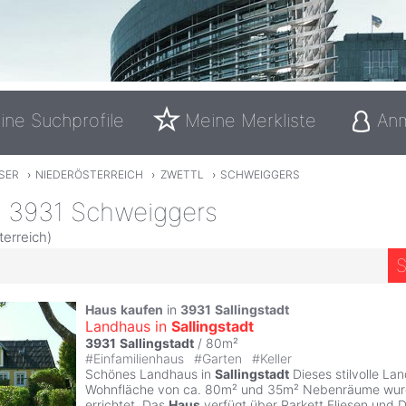
ine Suchprofile
Meine Merkliste
An
SER
›
NIEDERÖSTERREICH
›
ZWETTL
›
SCHWEIGGERS
n 3931 Schweiggers
terreich)
S
Haus
kaufen
in
3931
Sallingstadt
Landhaus in
Sallingstadt
3931
Sallingstadt
/ 80m²
#
Einfamilienhaus
#
Garten
#
Keller
Schönes Landhaus in
Sallingstadt
Dieses stilvolle La
Wohnfläche von ca. 80m² und 35m² Nebenräume wur
errichtet. Das
Haus
verfügt über Parkett Fliesen und 