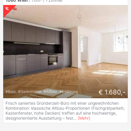
1060
Wien
/ 70m² /
1 Zimmer
€ 1.680,-
#
Büro
#
Gastronomie
#
Altbau
#
Erstbezug
Frisch saniertes Gründerzeit-Büro mit einer ungewöhnlichen
Kombination: klassische Altbau-Proportionen (Fischgrätparkett,
Kastenfenster, hohe Decken) treffen auf eine hochwertige,
designorientierte Ausstattung – fest
...
[
Mehr
]