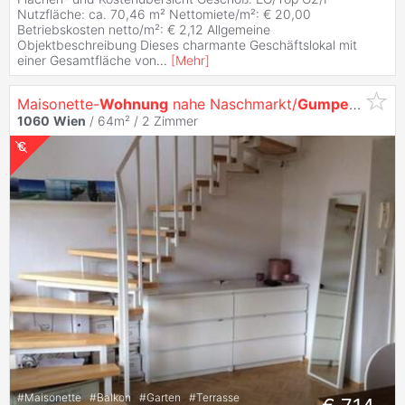
Nutzfläche: ca. 70,46 m² Nettomiete/m²: € 20,00
Betriebskosten netto/m²: € 2,12 Allgemeine
Objektbeschreibung Dieses charmante Geschäftslokal mit
einer Gesamtfläche von
...
[
Mehr
]
Maisonette-
Wohnung
nahe Naschmarkt/
Gumpendorfer
1060
Wien
/ 64m² /
2 Zimmer
#
Maisonette
#
Balkon
#
Garten
#
Terrasse