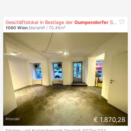
Geschäftslokal in Bestlage der
Gumpendorfer
Straße zu
1060
Wien
,Mariahilf / 70,46m²
€ 1.870,28
#
Handel
Flächen- und Kostenübersicht Geschoß: EG/Top G2/I