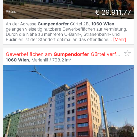
€ 29.911,77
#
Büro
An der Adresse
Gumpendorfer
Gürtel 2B,
1060
Wien
gelangen vielseitig nutzbare Gewerbeflächen zur Vermietung.
Durch die Nähe zu mehreren U-Bahn-, Straßenbahn- und
Buslinien ist der Standort optimal an das öffentliche
...
[
Mehr
]
Gewerbeflächen am
Gumpendorfer
Gürtel verfügbar!
1060
Wien
, Mariahilf / 798,21m²