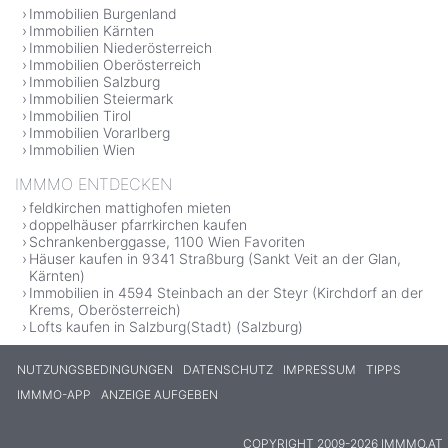
Immobilien Burgenland
Immobilien Kärnten
Immobilien Niederösterreich
Immobilien Oberösterreich
Immobilien Salzburg
Immobilien Steiermark
Immobilien Tirol
Immobilien Vorarlberg
Immobilien Wien
IMMMO ENTDECKEN
feldkirchen mattighofen mieten
doppelhäuser pfarrkirchen kaufen
Schrankenberggasse, 1100 Wien Favoriten
Häuser kaufen in 9341 Straßburg (Sankt Veit an der Glan,
Kärnten)
Immobilien in 4594 Steinbach an der Steyr (Kirchdorf an der
Krems, Oberösterreich)
Lofts kaufen in Salzburg(Stadt) (Salzburg)
NUTZUNGSBEDINGUNGEN
DATENSCHUTZ
IMPRESSUM
TIPPS
IMMMO-APP
ANZEIGE AUFGEBEN
COPYRIGHT 2009-2026 IMMMO.AT