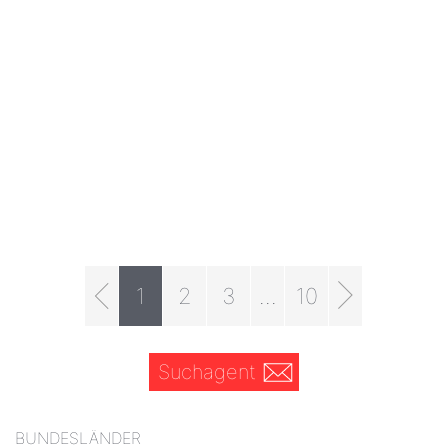
1
2
3
...
10
Suchagent
BUNDESLÄNDER