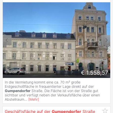
€ 1.558,57
#
Handel
#
Altbau
In die Vermietung kommt eine ca. 70 m² große
Erdgeschoßfläche in frequentierter Lage direkt auf der
Gumpendorfer
Straße. Die Fläche ist von der Straße gut
sichtbar und verfügt neben der Verkaufsfläche über einen
Abstellraum
...
[
Mehr
]
Geschäftsfläche auf der
Gumpendorfer
Straße