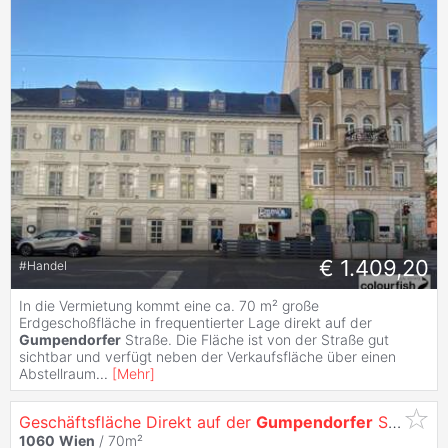
€ 1.409,20
#
Handel
In die Vermietung kommt eine ca. 70 m² große
Erdgeschoßfläche in frequentierter Lage direkt auf der
Gumpendorfer
Straße. Die Fläche ist von der Straße gut
sichtbar und verfügt neben der Verkaufsfläche über einen
Abstellraum
...
[
Mehr
]
Geschäftsfläche Direkt auf der
Gumpendorfer
Straße
1060
Wien
/ 70m²