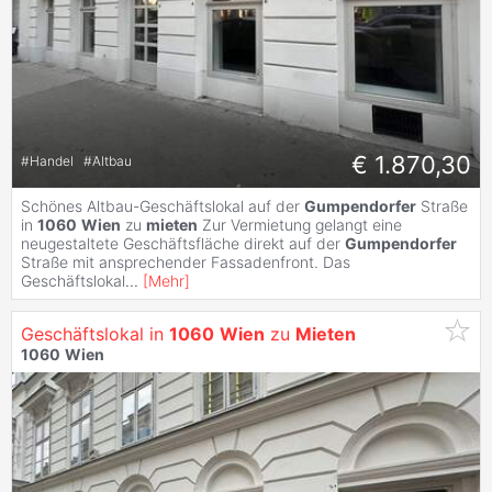
€ 1.870,30
#
Handel
#
Altbau
Schönes Altbau-Geschäftslokal auf der
Gumpendorfer
Straße
in
1060
Wien
zu
mieten
Zur Vermietung gelangt eine
neugestaltete Geschäftsfläche direkt auf der
Gumpendorfer
Straße mit ansprechender Fassadenfront. Das
Geschäftslokal
...
[
Mehr
]
Geschäftslokal in
1060
Wien
zu
Mieten
1060
Wien