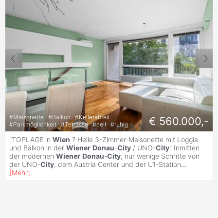
#
Maisonette
#
Balkon
#
Kellerabteil
€ 560.000,-
#
Parkmöglichkeit
#
Terrasse
#
hell
#
ruhig
"TOPLAGE in
Wien
? Helle 3-Zimmer-Maisonette mit Loggia
und Balkon in der
Wiener
Donau
-
City
/ UNO-
City
" Inmitten
der modernen
Wiener
Donau
-
City
, nur wenige Schritte von
der UNO-
City
, dem Austria Center und der U1-Station
...
[
Mehr
]