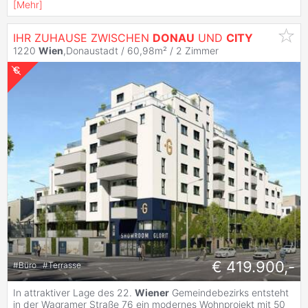
[
Mehr
]
IHR ZUHAUSE ZWISCHEN
DONAU
UND
CITY
1220
Wien
,Donaustadt / 60,98m² /
2 Zimmer
€ 419.900,-
#
Büro
#
Terrasse
In attraktiver Lage des 22.
Wiener
Gemeindebezirks entsteht
in der Wagramer Straße 76 ein modernes Wohnprojekt mit 50