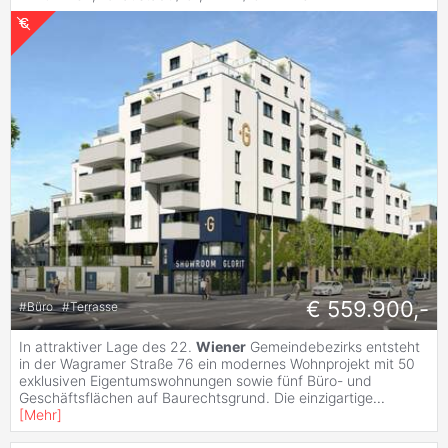
€ 559.900,-
#
Büro
#
Terrasse
In attraktiver Lage des 22.
Wiener
Gemeindebezirks entsteht
in der Wagramer Straße 76 ein modernes Wohnprojekt mit 50
exklusiven Eigentumswohnungen sowie fünf Büro- und
Geschäftsflächen auf Baurechtsgrund. Die einzigartige
...
[
Mehr
]