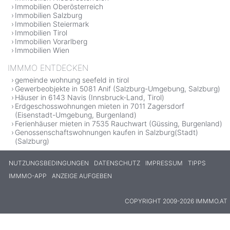
Immobilien Oberösterreich
Immobilien Salzburg
Immobilien Steiermark
Immobilien Tirol
Immobilien Vorarlberg
Immobilien Wien
IMMMO ENTDECKEN
gemeinde wohnung seefeld in tirol
Gewerbeobjekte in 5081 Anif (Salzburg-Umgebung, Salzburg)
Häuser in 6143 Navis (Innsbruck-Land, Tirol)
Erdgeschosswohnungen mieten in 7011 Zagersdorf
(Eisenstadt-Umgebung, Burgenland)
Ferienhäuser mieten in 7535 Rauchwart (Güssing, Burgenland)
Genossenschaftswohnungen kaufen in Salzburg(Stadt)
(Salzburg)
NUTZUNGSBEDINGUNGEN
DATENSCHUTZ
IMPRESSUM
TIPPS
IMMMO-APP
ANZEIGE AUFGEBEN
COPYRIGHT 2009-2026 IMMMO.AT