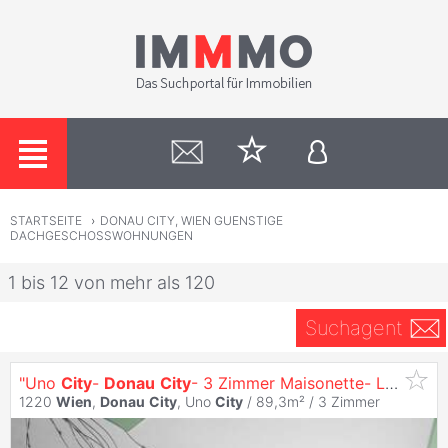
STARTSEITE
›
DONAU CITY, WIEN GUENSTIGE
DACHGESCHOSSWOHNUNGEN
1 bis 12 von mehr als 120
Suchagent
"Uno
City
-
Donau
City
- 3 Zimmer Maisonette- Loggia"
1220
Wien
,
Donau
City
, Uno
City
/ 89,3m² /
3 Zimmer