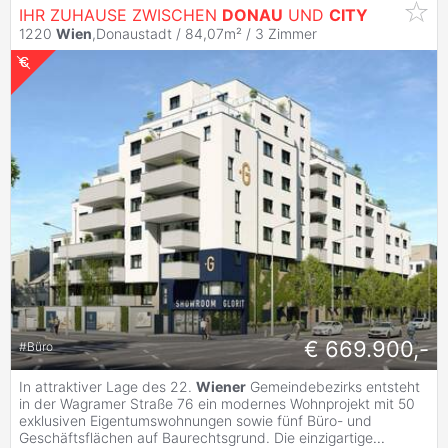
IHR ZUHAUSE ZWISCHEN
DONAU
UND
CITY
1220
Wien
,Donaustadt / 84,07m² /
3 Zimmer
€ 669.900,-
#
Büro
In attraktiver Lage des 22.
Wiener
Gemeindebezirks entsteht
in der Wagramer Straße 76 ein modernes Wohnprojekt mit 50
exklusiven Eigentumswohnungen sowie fünf Büro- und
Geschäftsflächen auf Baurechtsgrund. Die einzigartige
...