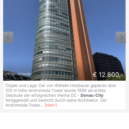
€ 12.800,-
#
Büro
#
Handel
Objekt und Lage: Der von Wilhelm Holzbauer geplante über
100 m hohe Andromeda Tower wurde 1998 als erstes
Gebäude der erfolgreichen Vienna DC -
Donau
-
City
fertiggestellt und besticht durch seine Architektur. Der
Andromeda-Tower
...
[
Mehr
]