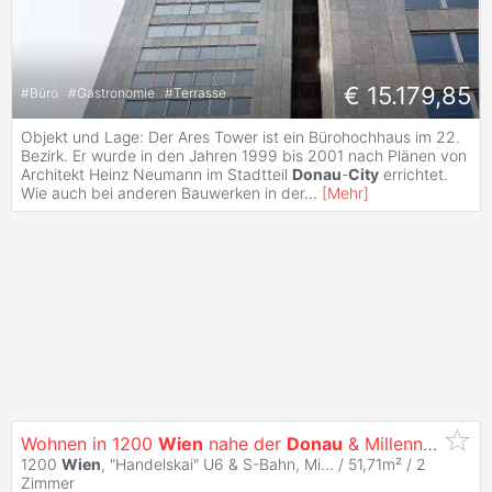
€ 15.179,85
#
Büro
#
Gastronomie
#
Terrasse
Objekt und Lage: Der Ares Tower ist ein Bürohochhaus im 22.
Bezirk. Er wurde in den Jahren 1999 bis 2001 nach Plänen von
Architekt Heinz Neumann im Stadtteil
Donau
-
City
errichtet.
Wie auch bei anderen Bauwerken in der
...
[
Mehr
]
Wohnen in 1200
Wien
nahe der
Donau
& Millennium
City
1200
Wien
, "Handelskai" U6 & S-Bahn, Mi... / 51,71m² /
2
Zimmer