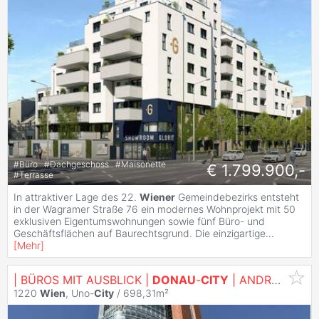
#
Büro
#
Dachgeschoss
#
Maisonette
€ 1.799.900,-
#
Terrasse
In attraktiver Lage des 22.
Wiener
Gemeindebezirks entsteht
in der Wagramer Straße 76 ein modernes Wohnprojekt mit 50
exklusiven Eigentumswohnungen sowie fünf Büro- und
Geschäftsflächen auf Baurechtsgrund. Die einzigartige
...
[
Mehr
]
| BÜROS MIT AUSBLICK |
DONAU
-
CITY
| ANDROMEDA TOWER
1220
Wien
, Uno-
City
/ 698,31m²