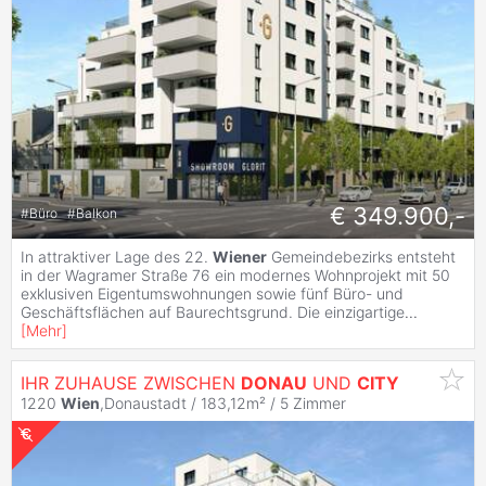
€ 349.900,-
#
Büro
#
Balkon
In attraktiver Lage des 22.
Wiener
Gemeindebezirks entsteht
in der Wagramer Straße 76 ein modernes Wohnprojekt mit 50
exklusiven Eigentumswohnungen sowie fünf Büro- und
Geschäftsflächen auf Baurechtsgrund. Die einzigartige
...
[
Mehr
]
IHR ZUHAUSE ZWISCHEN
DONAU
UND
CITY
1220
Wien
,Donaustadt / 183,12m² /
5 Zimmer