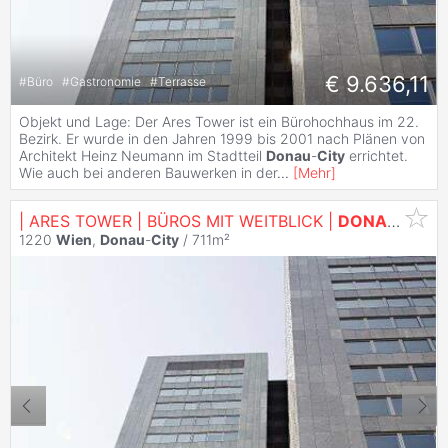
€ 9.636,11
#
Büro
#
Gastronomie
#
Terrasse
Objekt und Lage: Der Ares Tower ist ein Bürohochhaus im 22.
Bezirk. Er wurde in den Jahren 1999 bis 2001 nach Plänen von
Architekt Heinz Neumann im Stadtteil
Donau
-
City
errichtet.
Wie auch bei anderen Bauwerken in der
...
[
Mehr
]
| ARES TOWER | BÜROS MIT WEITBLICK |
DONAU
CITY
1220
Wien
,
Donau
-
City
/ 711m²