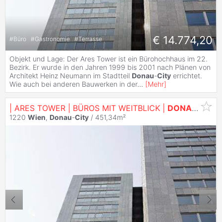
€ 14.774,20
#
Büro
#
Gastronomie
#
Terrasse
Objekt und Lage: Der Ares Tower ist ein Bürohochhaus im 22.
Bezirk. Er wurde in den Jahren 1999 bis 2001 nach Plänen von
Architekt Heinz Neumann im Stadtteil
Donau
-
City
errichtet.
Wie auch bei anderen Bauwerken in der
...
[
Mehr
]
| ARES TOWER | BÜROS MIT WEITBLICK |
DONAU
CITY
1220
Wien
,
Donau
-
City
/ 451,34m²