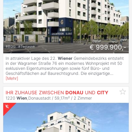
€ 999.900,-
#
Büro
#
Terrasse
In attraktiver Lage des 22.
Wiener
Gemeindebezirks entsteht
in der Wagramer Straße 76 ein modernes Wohnprojekt mit 50
exklusiven Eigentumswohnungen sowie fünf Büro- und
Geschäftsflächen auf Baurechtsgrund. Die einzigartige
...
[
Mehr
]
IHR ZUHAUSE ZWISCHEN
DONAU
UND
CITY
1220
Wien
,Donaustadt / 59,17m² /
2 Zimmer