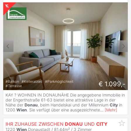
#
Balkon
#
Kellerabteil
#
Parkmöglichkeit
€ 1.099,-
#
Terrasse
KAY ? WOHNEN IN DONAUNÄHE Die angegebene Immobilie in
der Engerthstraße 61-63 bietet eine attraktive Lage in der
Nähe der
Donau
, beim Handelskai und der Millennium
City
in
1200
Wien
. Sie verfügt über eine ausgezeichnete
...
[
Mehr
]
IHR ZUHAUSE ZWISCHEN
DONAU
UND
CITY
1220
Wien
,Donaustadt / 81,44m² /
3 Zimmer