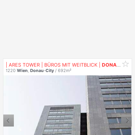
| ARES TOWER | BÜROS MIT WEITBLICK |
DONAU
CITY
1220
Wien
,
Donau
-
City
/ 692m²