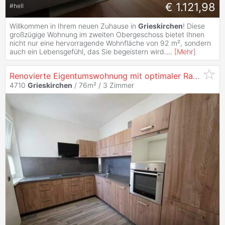
€ 1.121,98
#
hell
Willkommen in Ihrem neuen Zuhause in
Grieskirchen
! Diese
großzügige Wohnung im zweiten Obergeschoss bietet Ihnen
nicht nur eine hervorragende Wohnfläche von 92 m², sondern
auch ein Lebensgefühl, das Sie begeistern wird.
...
[
Mehr
]
Renovierte Eigentumswohnung mit optimaler Raumaufteilung in
4710
Grieskirchen
/ 76m² /
3 Zimmer