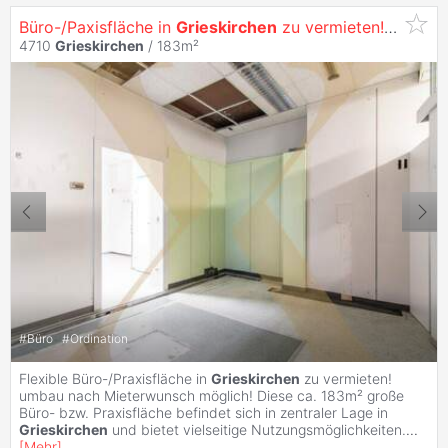
Büro-/Paxisfläche in
Grieskirchen
zu vermieten! Umbau nach Mieterwunsch möglich!
4710
Grieskirchen
/ 183m²
#
Büro
#
Ordination
Flexible Büro-/Praxisfläche in
Grieskirchen
zu vermieten!
umbau nach Mieterwunsch möglich! Diese ca. 183m² große
Büro- bzw. Praxisfläche befindet sich in zentraler Lage in
Grieskirchen
und bietet vielseitige Nutzungsmöglichkeiten.
...
[
Mehr
]