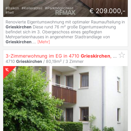
#
Balkon
#
Kellerabteil
#
Parkmöglichkeit
€ 209.000,-
#
hell
Renovierte Eigentumswohnung mit optimaler Raumaufteilung in
Grieskirchen
Diese rund 76 m² große Eigentumswohnung
befindet sich im 3. Obergeschoss eines gepflegten
Mehrparteienhauses in angenehmer Stadtrandlage von
Grieskirchen
.
...
[
Mehr
]
3-Zimmerwohnung im EG in 4710
Grieskirchen
, Ziegelleithen 1a, Top 6
4710
Grieskirchen
/ 80,19m² /
3 Zimmer