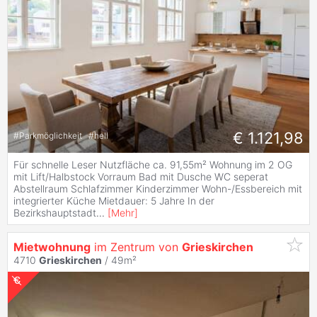
€ 1.121,98
#
Parkmöglichkeit
#
hell
Für schnelle Leser Nutzfläche ca. 91,55m² Wohnung im 2 OG
mit Lift/Halbstock Vorraum Bad mit Dusche WC seperat
Abstellraum Schlafzimmer Kinderzimmer Wohn-/Essbereich mit
integrierter Küche Mietdauer: 5 Jahre In der
Bezirkshauptstadt
...
[
Mehr
]
Mietwohnung
im Zentrum von
Grieskirchen
4710
Grieskirchen
/ 49m²