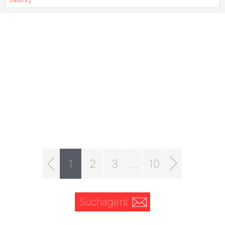
1
2
3
...
10
Suchagent