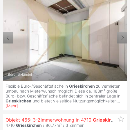
#
Büro
#
Handel
Flexible Büro-/Geschäftsfläche in
Grieskirchen
zu vermieten!
umbau nach Mieterwunsch möglich! Diese ca. 183m² große
Büro- bzw. Geschäftsfläche befindet sich in zentraler Lage in
Grieskirchen
und bietet vielseitige Nutzungsmöglichkeiten
...
[
Mehr
]
Objekt 465: 3-Zimmerwohnung in 4710
Grieskirchen
, Z
4710
Grieskirchen
/ 86,77m² /
3 Zimmer