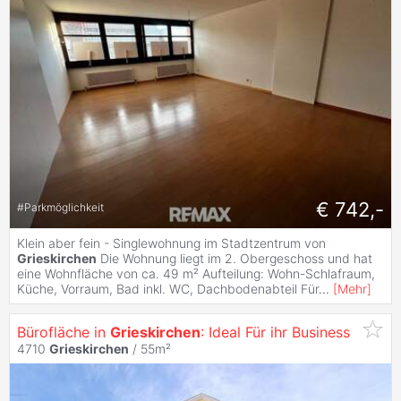
€ 742,-
#
Parkmöglichkeit
Klein aber fein - Singlewohnung im Stadtzentrum von
Grieskirchen
Die Wohnung liegt im 2. Obergeschoss und hat
eine Wohnfläche von ca. 49 m² Aufteilung: Wohn-Schlafraum,
Küche, Vorraum, Bad inkl. WC, Dachbodenabteil Für
...
[
Mehr
]
Bürofläche in
Grieskirchen
: Ideal Für ihr Business
4710
Grieskirchen
/ 55m²