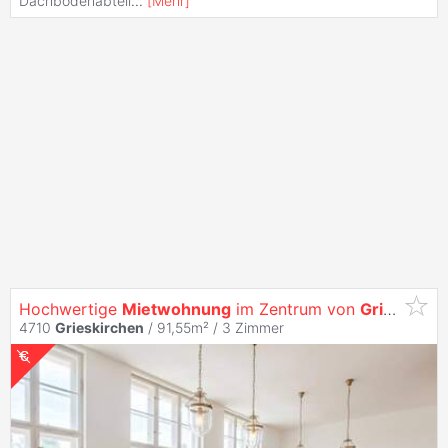
Dachbodenabteil
...
[
Mehr
]
Hochwertige
Mietwohnung
im Zentrum von
Grieskirchen
4710
Grieskirchen
/ 91,55m² /
3 Zimmer