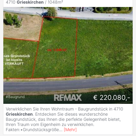
4710
Grieskirchen
/ 1048m²
€ 220.080,-
#
Baugrund
Verwirklichen Sie Ihren Wohntraum - Baugrundstück in 4710
Grieskirchen
. Entdecken Sie dieses wunderschöne
Baugrundstück, das Ihnen die perfekte Gelegenheit bietet,
Ihren Traum vom Eigenheim zu verwirklichen.
Fakten:•Grundstücksgröße
...
[
Mehr
]