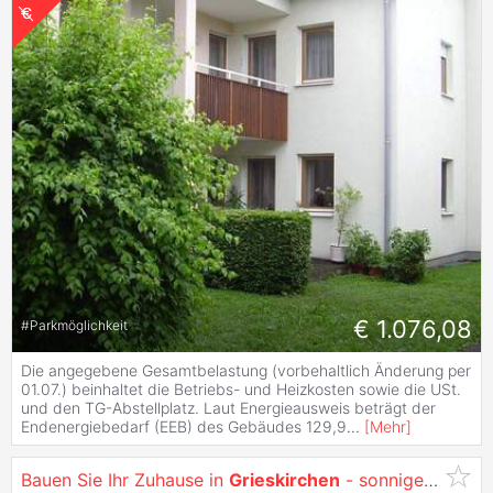
€ 1.076,08
#
Parkmöglichkeit
Die angegebene Gesamtbelastung (vorbehaltlich Änderung per
01.07.) beinhaltet die Betriebs- und Heizkosten sowie die USt.
und den TG-Abstellplatz. Laut Energieausweis beträgt der
Endenergiebedarf (EEB) des Gebäudes 129,9
...
[
Mehr
]
Bauen Sie Ihr Zuhause in
Grieskirchen
- sonniger Baugrund wartet!